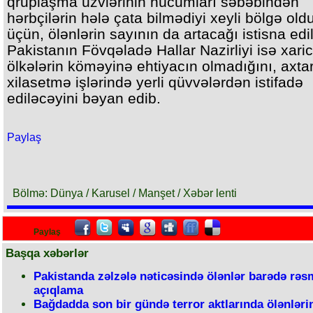
qruplaşma üzvlərinin hücumları səbəbindən
hərbçilərin hələ çata bilmədiyi xeyli bölgə old
üçün, ölənlərin sayının da artacağı istisna edil
Pakistanın Fövqəladə Hallar Nazirliyi isə xaric
ölkələrin köməyinə ehtiyacın olmadığını, axtar
xilasetmə işlərində yerli qüvvələrdən istifadə
ediləcəyini bəyan edib.
Paylaş
Bölmə: Dünya / Karusel / Manşet / Xəbər lenti
Paylaş
Başqa xəbərlər
Pakistanda zəlzələ nəticəsində ölənlər barədə rəs
açıqlama
Bağdadda son bir gündə terror aktlarında ölənlərin