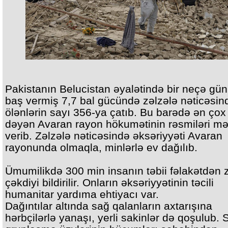
Pakistanın Belucistan əyalətində bir neçə gün
baş vermiş 7,7 bal gücündə zəlzələ nəticəsin
ölənlərin sayı 356-ya çatıb. Bu barədə ən çox
dəyən Avaran rayon hökumətinin rəsmiləri m
verib. Zəlzələ nəticəsində əksəriyyəti Avaran
rayonunda olmaqla, minlərlə ev dağılıb.
Ümumilikdə 300 min insanın təbii fəlakətdən 
çəkdiyi bildirilir. Onların əksəriyyətinin təcili
humanitar yardıma ehtiyacı var.
Dağıntılar altında sağ qalanların axtarışına
hərbçilərlə yanaşı, yerli sakinlər də qoşulub. S