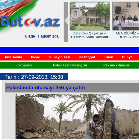
Zəfərdən Qayıdışa –
ANA DİLİMİZ –
Əlaqə
Haqqımızda
Həsrətin Sonu Yaxındır
KİMLİYİMİZ
Ana səhifə
Xəbər
Güneyin səsi
Ədəbiyyat
Turan
Dünya
Foto görüş
Bütöv Azərbaycançılar
Reklam xidmətləri
Tarix : 27-09-2013, 15:38
Pakistanda ölü sayı 356-ya çatdı