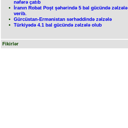
nəfərə çatıb
İranın Robat Poşt şəhərində 5 bal gücündə zəlzələ
verib.
Gürcüstan-Ermənistan sərhəddində zəlzələ
Türkiyədə 4.1 bal gücündə zəlzələ olub
Fikirlər