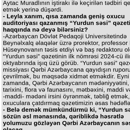
Aytac Muradlının iştirakı ilə keçirilən tədbiri q
etmək yerinə düşərdi.
- Leyla xanım, qısa zamanda geniş oxucu
auditoriyası qazanmış “Yurdun səsi” qəzet
haqqında nə deyə bilərsiniz?
-Azərbaycan Dövlət Pedaqoji Universitetində
Beynəlxalq əlaqələr üzrə prorektor, professor
Hüseynovanın təsis etdiyi və baş redaktoru o
“Yurdun səsi” qəzetinin ilk nömrəsi 2024-cü ili
oktyabrında işıq üzü görüb. “Yurdun səsi” qəz
missiyası Qərbi Azərbaycana qayıdışın rupor
çevrilmək, bu məqsədə xidmət etməkdir. Eyni
zamanda, Qərbi Azərbaycanın mədəniyyətini,
tarixini, flora və faunasını, mətbəxini, maddi v
-maddi- mədəni irsini öyrənmək, təbliğ etmək,
oxuculara çatdırmaq qəzetimizin əsas hədəflər
- Belə demək mümkündürmü ki, “Yurdun s
sözün əsl mənasında, qəriblikdə həsrətlə
yolumuzu gözləyən Qərbi Azərbaycanın sə
olacaq.