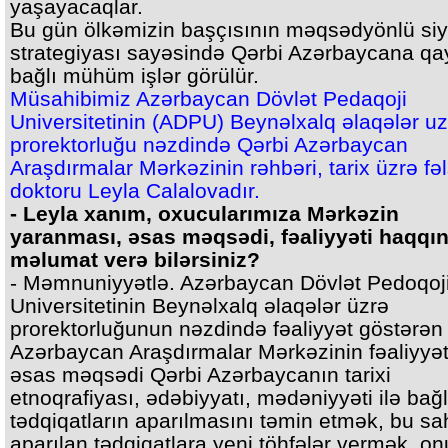
yaşayacaqlar.
Bu gün ölkəmizin başçısının məqsədyönlü siy
strategiyası sayəsində Qərbi Azərbaycana qay
bağlı mühüm işlər görülür.
Müsahibimiz Azərbaycan Dövlət Pedaqoji
Universitetinin (ADPU) Beynəlxalq əlaqələr uz
prorektorluğu nəzdində Qərbi Azərbaycan
Araşdırmalar Mərkəzinin rəhbəri, tarix üzrə fə
doktoru Leyla Calalovadır.
- Leyla xanım, oxucularımıza Mərkəzin
yaranması, əsas məqsədi, fəaliyyəti haqqı
məlumat verə bilərsiniz?
- Məmnuniyyətlə. Azərbaycan Dövlət Pedoqoj
Universitetinin Beynəlxalq əlaqələr üzrə
prorektorluğunun nəzdində fəaliyyət göstərən
Azərbaycan Araşdırmalar Mərkəzinin fəaliyyət
əsas məqsədi Qərbi Azərbaycanın tarixi
etnoqrafiyası, ədəbiyyatı, mədəniyyəti ilə bağl
tədqiqatların aparılmasını təmin etmək, bu s
aparılan tədqiqatlara yeni töhfələr vermək, o