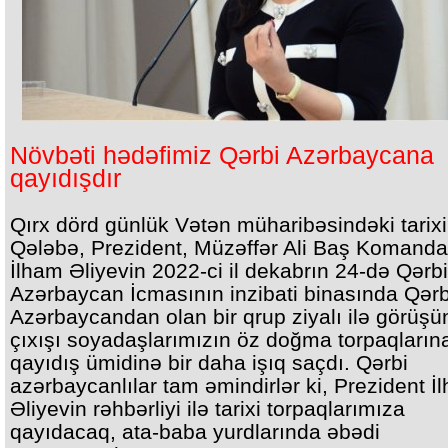
Növbəti hədəfimiz Qərbi Azərbaycana
qayıdışdır
Qırx dörd günlük Vətən müharibəsindəki tarixi
Qələbə, Prezident, Müzəffər Ali Baş Komand
İlham Əliyevin 2022-ci il dekabrın 24-də Qərbi
Azərbaycan İcmasının inzibati binasında Qərb
Azərbaycandan olan bir qrup ziyalı ilə görüşü
çıxışı soyadaşlarımızın öz doğma torpaqların
qayıdış ümidinə bir daha işıq saçdı. Qərbi
azərbaycanlılar tam əmindirlər ki, Prezident İ
Əliyevin rəhbərliyi ilə tarixi torpaqlarımıza
qayıdacaq, ata-baba yurdlarında əbədi