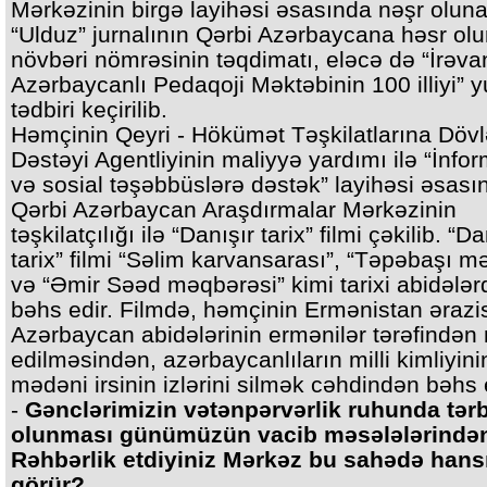
Mərkəzinin birgə layihəsi əsasında nəşr olun
“Ulduz” jurnalının Qərbi Azərbaycana həsr o
növbəri nömrəsinin təqdimatı, eləcə də “İrəva
Azərbaycanlı Pedaqoji Məktəbinin 100 illiyi” y
tədbiri keçirilib.
Həmçinin Qeyri - Hökümət Təşkilatlarına Dövl
Dəstəyi Agentliyinin maliyyə yardımı ilə “İnfo
və sosial təşəbbüslərə dəstək” layihəsi əsası
Qərbi Azərbaycan Araşdırmalar Mərkəzinin
təşkilatçılığı ilə “Danışır tarix” filmi çəkilib. “Da
tarix” filmi “Səlim karvansarası”, “Təpəbaşı mə
və “Əmir Səəd məqbərəsi” kimi tarixi abidələ
bəhs edir. Filmdə, həmçinin Ermənistan ərazi
Azərbaycan abidələrinin ermənilər tərəfində
edilməsindən, azərbaycanlıların milli kimliyini
mədəni irsinin izlərini silmək cəhdindən bəhs e
-
Gənclərimizin vətənpərvərlik ruhunda tər
olunması günümüzün vacib məsələlərindən
Rəhbərlik etdiyiniz Mərkəz bu sahədə hansı 
görür?