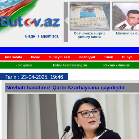
Dostumuza sürpriz
Elmanın öz d
Əlaqə
Haqqımızda
yubiley təbriki
Ana səhifə
Xəbər
Güneyin səsi
Ədəbiyyat
Turan
Dünya
Foto görüş
Bütöv Azərbaycançılar
Reklam xidmətləri
Tarix : 23-04-2025, 19:46
Növbəti hədəfimiz Qərbi Azərbaycana qayıdışdır