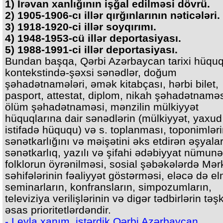
1) İrəvan xanlığının işğal edilməsi dövrü.
2) 1905-1906-cı illər qırğınlarının nəticələri.
3) 1918-1920-ci illər soyqırımı.
4) 1948-1953-cü illər deportasiyası.
5) 1988-1991-ci illər deportasiyası.
Bundan başqa, Qərbi Azərbaycan tarixi hüqu
kontekstində-şəxsi sənədlər, doğum
şəhadətnamələri, əmək kitabçası, hərbi bilet,
pasport, attestat, diplom, nikah şəhadətnaməs
ölüm şəhadətnaməsi, mənzilin mülkiyyət
hüquqlarına dair sənədlərin (mülkiyyət, yaxud
istifadə hüququ) və s. toplanması, toponimləri
sənətkarlığını və məişətini əks etdirən əşyalar
sənətkarlıq, yazılı və şifahi ədəbiyyat nümunəl
folklorun öyrənilməsi, sosial şəbəkələrdə Mər
səhifələrinin fəaliyyət göstərməsi, eləcə də el
seminarların, konfransların, simpozumların,
televiziya verilişlərinin və digər tədbirlərin təşk
əsas prioritetlərdəndir.
- Leyla xanım, istərdik Qərbi Azərbaycan