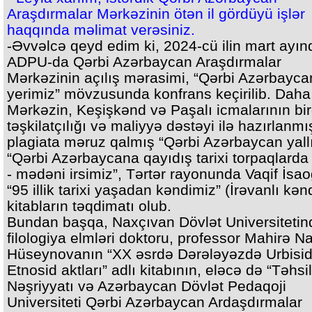
Araşdırmalar Mərkəzinin ötən il gördüyü işlər
haqqında məlimat verəsiniz.
-Əvvəlcə qeyd edim ki, 2024-cü ilin mart ayın
ADPU-da Qərbi Azərbaycan Araşdırmalar
Mərkəzinin açılış mərasimi, “Qərbi Azərbayca
yerimiz” mövzusunda konfrans keçirilib. Daha
Mərkəzin, Keşişkənd və Paşalı icmalarının bi
təşkilatçılığı və maliyyə dəstəyi ilə hazırlanmı
plagiata məruz qalmış “Qərbi Azərbaycan yallıl
“Qərbi Azərbaycana qayıdış tarixi torpaqlard
- mədəni irsimiz”, Tərtər rayonunda Vaqif İsa
“95 illik tarixi yaşadan kəndimiz” (İrəvanlı kənd
kitabların təqdimatı olub.
Bundan başqa, Naxçıvan Dövlət Universitetin
filologiya elmləri doktoru, professor Mahirə Na
Hüseynovanın “XX əsrdə Dərələyəzdə Urbisid
Etnosid aktları” adlı kitabının, eləcə də “Təhsil
Nəşriyyatı və Azərbaycan Dövlət Pedaqoji
Universiteti Qərbi Azərbaycan Ardaşdırmalar