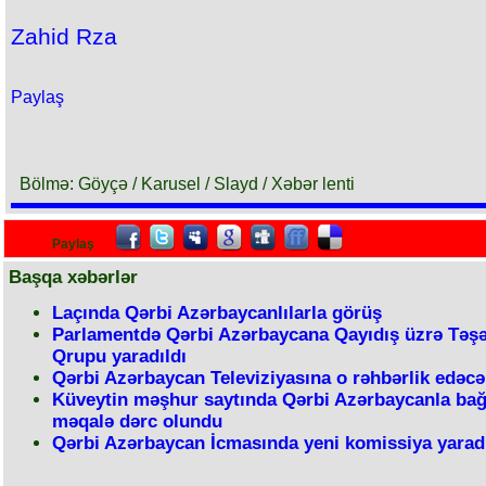
Zahid Rza
Paylaş
Bölmə: Göyçə / Karusel / Slayd / Xəbər lenti
Paylaş
Başqa xəbərlər
Laçında Qərbi Azərbaycanlılarla görüş
Parlamentdə Qərbi Azərbaycana Qayıdış üzrə Təş
Qrupu yaradıldı
Qərbi Azərbaycan Televiziyasına o rəhbərlik edəcə
Küveytin məşhur saytında Qərbi Azərbaycanla bağ
məqalə dərc olundu
Qərbi Azərbaycan İcmasında yeni komissiya yaradı