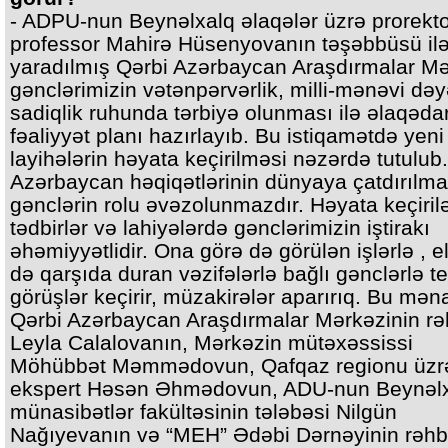
- ADPU-nun Beynəlxalq əlaqələr üzrə prorekt
professor Mahirə Hüsenyovanın təşəbbüsü il
yaradılmış Qərbi Azərbaycan Araşdırmalar Mə
gənclərimizin vətənpərvərlik, milli-mənəvi dəy
sadiqlik ruhunda tərbiyə olunması ilə əlaqəda
fəaliyyət planı hazırlayıb. Bu istiqamətdə yeni
layihələrin həyata keçirilməsi nəzərdə tutulub
Azərbaycan həqiqətlərinin dünyaya çatdırılm
gənclərin rolu əvəzolunmazdır. Həyata keçiril
tədbirlər və lahiyələrdə gənclərimizin iştirakı
əhəmiyyətlidir. Ona görə də görülən işlərlə , e
də qarşıda duran vəzifələrlə bağlı gənclərlə t
görüşlər keçirir, müzakirələr aparırıq. Bu mə
Qərbi Azərbaycan Araşdırmalar Mərkəzinin rə
Leyla Calalovanın, Mərkəzin mütəxəssissi
Möhübbət Məmmədovun, Qafqaz regionu üzr
ekspert Həsən Əhmədovun, ADU-nun Beynəl
münasibətlər fakültəsinin tələbəsi Nilgün
Nağıyevanın və “MEH” Ədəbi Dərnəyinin rəhb