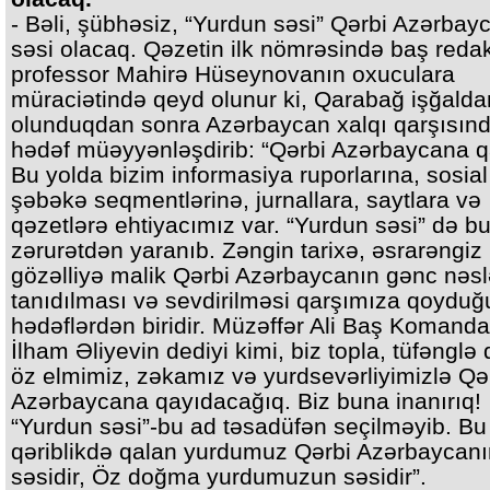
- Bəli, şübhəsiz, “Yurdun səsi” Qərbi Azərbay
səsi olacaq. Qəzetin ilk nömrəsində baş redak
professor Mahirə Hüseynovanın oxuculara
müraciətində qeyd olunur ki, Qarabağ işğald
olunduqdan sonra Azərbaycan xalqı qarşısınd
hədəf müəyyənləşdirib: “Qərbi Azərbaycana q
Bu yolda bizim informasiya ruporlarına, sosial
şəbəkə seqmentlərinə, jurnallara, saytlara və
qəzetlərə ehtiyacımız var. “Yurdun səsi” də b
zərurətdən yaranıb. Zəngin tarixə, əsrarəngiz
gözəlliyə malik Qərbi Azərbaycanın gənc nəs
tanıdılması və sevdirilməsi qarşımıza qoydu
hədəflərdən biridir. Müzəffər Ali Baş Komand
İlham Əliyevin dediyi kimi, biz topla, tüfənglə 
öz elmimiz, zəkamız və yurdsevərliyimizlə Qə
Azərbaycana qayıdacağıq. Biz buna inanırıq!
“Yurdun səsi”-bu ad təsadüfən seçilməyib. Bu
qəriblikdə qalan yurdumuz Qərbi Azərbaycanı
səsidir, Öz doğma yurdumuzun səsidir”.