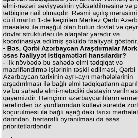
elmi-nəzəri səviyyəsinin yüksəldilməsinə və p
tətbiqinə nail olmaqdır. Rəsmi açılış mərasim
cü il martın 1-də keçirilən Mərkəz Qərbi Azər
məsələsi ilə məşğul olan bütün dövlət və qeyr
dövlət strukturları ilə əlaqələr yaradır və
koordinasiya edilmiş şəkildə fəaliyyət göstərir
- Bəs, Qərbi Azərbaycan Araşdırmalar Mərk
əsas fəaliyyət istiqamətləri hansılardır?
- İlk növbədə bu sahədə elmi tədqiqat və
maarifləndirmə işlərinin təşkil edilməsi, Qərbi
Azərbaycan tarixinin ayrı-ayrı mərhələlərinin
arşadırılması ilə bağlı elmi tədqiqatların apar
və bu sahədə elmi-metodiki dəstəyin verilməs
qayəmizdir. Həmçinin azərbaycanlıların ermən
tərəfindən öz yurdlarından kütləvi surətdə zor
köçürülməsi ilə bağlı aşağıdakı tarixi mərhələl
dərindən, hərtərəfli öyrənilməsi də əsas
prioritetlərdəndir: