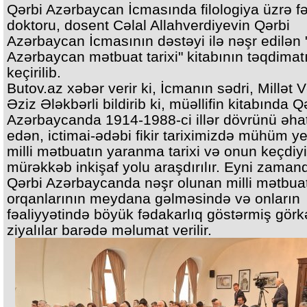
Qərbi Azərbaycan İcmasında filologiya üzrə fə
doktoru, dosent Cəlal Allahverdiyevin Qərbi
Azərbaycan İcmasının dəstəyi ilə nəşr edilən 
Azərbaycan mətbuat tarixi" kitabının təqdimat
keçirilib.
Butov.az xəbər verir ki, İcmanın sədri, Millət V
Əziz Ələkbərli bildirib ki, müəllifin kitabında Q
Azərbaycanda 1914-1988-ci illər dövrünü əha
edən, ictimai-ədəbi fikir tariximizdə mühüm ye
milli mətbuatın yaranma tarixi və onun keçdiyi
mürəkkəb inkişaf yolu araşdırılır. Eyni zaman
Qərbi Azərbaycanda nəşr olunan milli mətbua
orqanlarının meydana gəlməsində və onların
fəaliyyətində böyük fədakarlıq göstərmiş görk
ziyalılar barədə məlumat verilir.