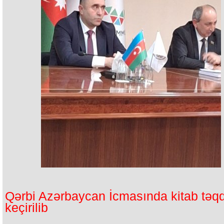
Qərbi Azərbaycan İcmasında kitab təqd
keçirilib