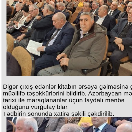
Digər çıxış edənlər kitabın ərsəyə gəlməsinə 
müəllifə təşəkkürlərini bildirib, Azərbaycan mə
tarixi ilə maraqlananlar üçün faydalı mənbə
olduğunu vurğulayıblar.
Tədbirin sonunda xatirə şəkili çəkdirilib.