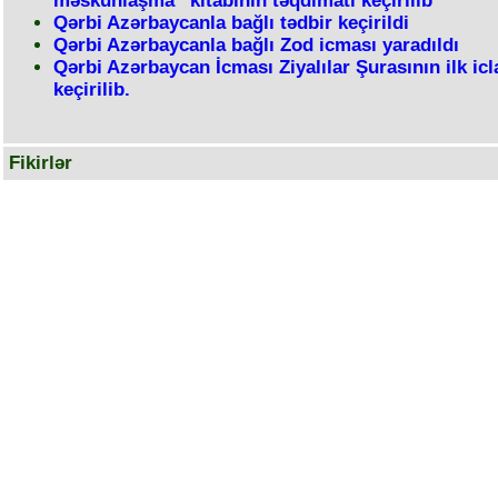
məskunlaşma” kitabının təqdimatı keçirilib
Qərbi Azərbaycanla bağlı tədbir keçirildi
Qərbi Azərbaycanla bağlı Zod icması yaradıldı
Qərbi Azərbaycan İcması Ziyalılar Şurasının ilk icl
keçirilib.
Fikirlər