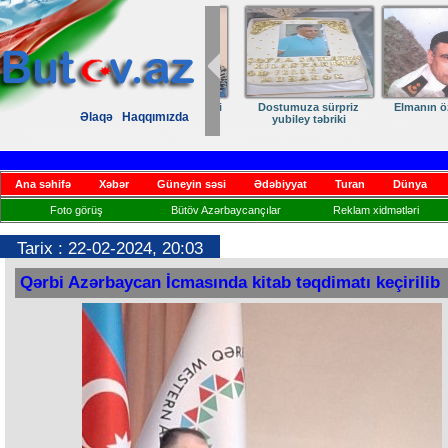
Dostumuza sürpriz
Elmanın öz d
Əlaqə
Haqqımızda
yubiley təbriki
Ana səhifə
Xəbər
Güneyin səsi
Ədəbiyyat
Turan
Dünya
Foto görüş
Bütöv Azərbaycançılar
Reklam xidmətləri
Tarix : 22-02-2024, 20:03
Qərbi Azərbaycan İcmasında kitab təqdimatı keçirilib