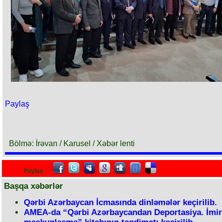
Paylaş
Bölmə: İrəvan / Karusel / Xəbər lenti
Paylaş
Başqa xəbərlər
Qərbi Azərbaycan İcmasında dinləmələr keçirilib.
AMEA-da “Qərbi Azərbaycandan Deportasiya. İmir