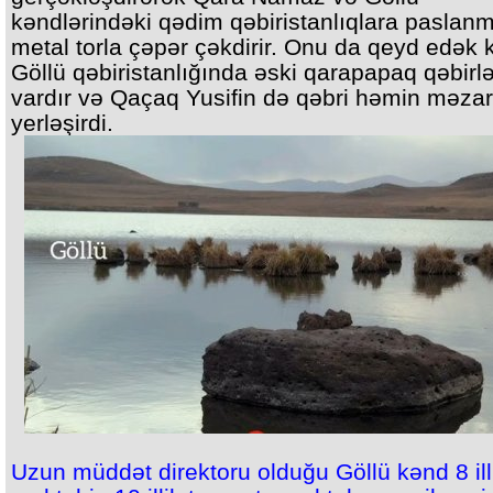
kəndlərindəki qədim qəbiristanlıqlara paslan
metal torla çəpər çəkdirir. Onu da qeyd edək k
Göllü qəbiristanlığında əski qarapapaq qəbirlə
vardır və Qaçaq Yusifin də qəbri həmin məzar
yerləşirdi.
Uzun müddət direktoru olduğu Göllü kənd 8 ill