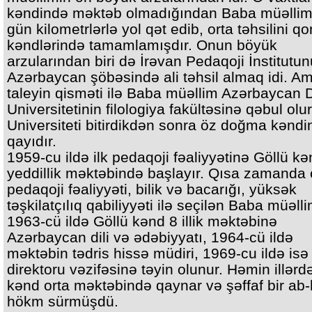
kəndində məktəb olmadığından Baba müəllim
gün kilometrlərlə yol qət edib, orta təhsilini q
kəndlərində tamamlamışdır. Onun böyük
arzularından biri də İrəvan Pedaqoji İnstitutu
Azərbaycan şöbəsində ali təhsil almaq idi. 
taleyin qisməti ilə Baba müəllim Azərbaycan 
Universitetinin filologiya fakültəsinə qəbul olur
Universiteti bitirdikdən sonra öz doğma kəndi
qayıdır.
1959-cu ildə ilk pedaqoji fəaliyyətinə Göllü k
yeddillik məktəbində başlayır. Qısa zamanda
pedaqoji fəaliyyəti, bilik və bacarığı, yüksək
təşkilatçılıq qabiliyyəti ilə seçilən Baba müəll
1963-cü ildə Göllü kənd 8 illik məktəbinə
Azərbaycan dili və ədəbiyyatı, 1964-cü ildə
məktəbin tədris hissə müdiri, 1969-cu ildə isə
direktoru vəzifəsinə təyin olunur. Həmin illərd
kənd orta məktəbində qaynar və şəffaf bir ab
hökm sürmüşdü.