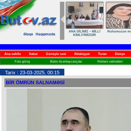
Elmanın öz dünyası
Dövlət qayğısı
Əlaqə
Haqqımızda
mətbuatın inki
əsas təməli
Ana səhifə
Xəbər
Güneyin səsi
Ədəbiyyat
Turan
Dünya
Foto görüş
Bütöv Azərbaycançılar
Reklam xidmətləri
Tarix : 23-03-2025, 00:15
BİR ÖMRÜN SALNAMƏSİ