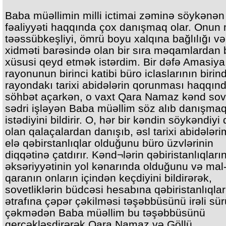
Baba müəllimin milli ictimai zəminə söykənən
fəaliyyəti haqqında çox danışmaq olar. Onun m
təəssübkeşliyi, ömrü boyu xalqına bağlılığı və
xidməti barəsində olan bir sıra məqamlardan b
xüsusi qeyd etmək istərdim. Bir dəfə Amasiya
rayonunun birinci katibi büro iclaslarının birin
rayondakı tarixi abidələrin qorunması haqqın
söhbət açarkən, o vaxt Qara Namaz kənd sov
sədri işləyən Baba müəllim söz alıb danışma
istədiyini bildirir. O, hər bir kəndin söykəndiy
olan qalaçalardan danışıb, əsl tarixi abidələri
elə qəbirstanlıqlar olduğunu büro üzvlərinin
diqqətinə çatdırır. Kənd¬lərin qəbiristanlıqları
əksəriyyətinin yol kənarında olduğunu və mal
qaranın onların içindən keçdiyini bildirərək,
sovetliklərin büdcəsi hesabına qəbiristanlıqlar
ətrafına çəpər çəkilməsi təşəbbüsünü irəli sür
çəkmədən Baba müəllim bu təşəbbüsünü
gerçəkləşdirərək Qara Namaz və Göllü