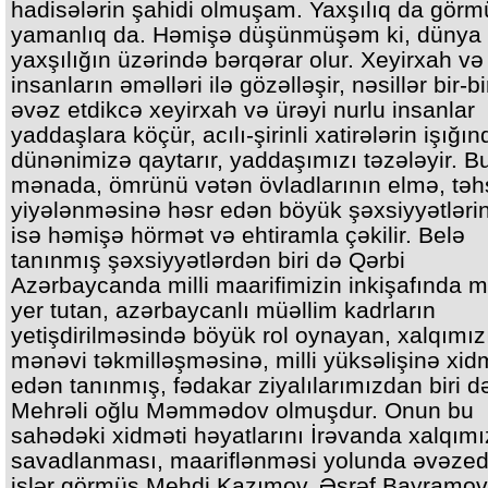
hadisələrin şahidi olmuşam. Yaxşılıq da gör
yamanlıq da. Həmişə düşünmüşəm ki, dünya
yaxşılığın üzərində bərqərar olur. Xeyirxah və 
insanların əməlləri ilə gözəlləşir, nəsillər bir-bi
əvəz etdikcə xeyirxah və ürəyi nurlu insanlar
yaddaşlara köçür, acılı-şirinli xatirələrin işığın
dünənimizə qaytarır, yaddaşımızı təzələyir. B
mənada, ömrünü vətən övladlarının elmə, təh
yiyələnməsinə həsr edən böyük şəxsiyyətlərin
isə həmişə hörmət və ehtiramla çəkilir. Belə
tanınmış şəxsiyyətlərdən biri də Qərbi
Azərbaycanda milli maarifimizin inkişafında
yer tutan, azərbaycanlı müəllim kadrların
yetişdirilməsində böyük rol oynayan, xalqımız
mənəvi təkmilləşməsinə, milli yüksəlişinə xid
edən tanınmış, fədakar ziyalılarımızdan biri 
Mehrəli oğlu Məmmədov olmuşdur. Onun bu
sahədəki xidməti həyatlarını İrəvanda xalqımı
savadlanması, maariflənməsi yolunda əvəzed
işlər görmüş Mehdi Kazımov, Əşrəf Bayramov