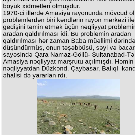
böyük xidmətləri olmuşdur.
1970-ci illərdə Amasiya rayonunda mövcud o
problemlərdən biri kəndlərin rayon mərkəzi ilə
gedişini təmin etmək üçün nəqliyyat problemi
aradan qaldırılması idi. Bu problemin aradan
qaldırılması hər zaman Baba müəllimi dərind
düşündürmüş, onun təşəbbüsü, səyi və bacar
sayəsində Qara Namaz-Göllü- Sultanabad-Tə
Amasiya nəqliyyat marşrutu açılmışdı. Həmin
nəqliyyatdan Düzkənd, Çaybasar, Balıqlı kənd
əhalisi də yararlanırdı.