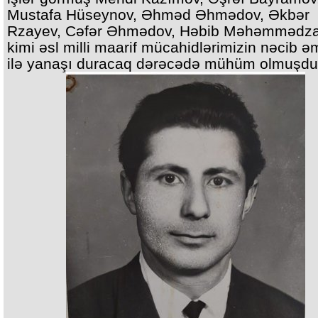
Mustafa Hüseynov, Əhməd Əhmədov, Əkbər
Rzayev, Cəfər Əhmədov, Həbib Məhəmmədz
kimi əsl milli maarif mücahidlərimizin nəcib əm
ilə yanaşı duracaq dərəcədə mühüm olmuşdu