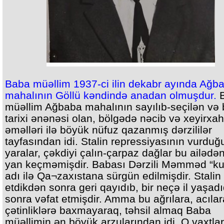
Baba müəllim 1937-ci ilin dekabr ayında Ağb
mahalının Göllü kəndində anadan olmuşdur.
B
müəllim Ağbaba mahalının sayılıb-seçilən və
tarixi ənənəsi olan, bölgədə nəcib və xeyirxah
əməlləri ilə böyük nüfuz qazanmış dərzililər
tayfasından idi. Stalin repressiyasının vurduğ
yaralar, çəkdiyi çalın-çarpaz dağlar bu ailədə
yan keçməmişdir. Babası Dərzili Məmməd “ku
adı ilə Qa¬zaxıstana sürgün edilmişdir. Stalin
etdikdən sonra geri qayıdıb, bir neçə il yaşad
sonra vəfat etmişdir. Amma bu ağrılara, acılar
çətinliklərə baxmayaraq, təhsil almaq Baba
müəllimin ən böyük arzularından idi. O vaxtlar