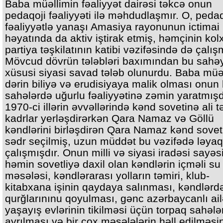
Baba müəllimin fəaliyyət dairəsi təkcə onun
pedaqoji fəaliyyəti ilə məhdudlaşmır. O, pedaq
fəaliyyətlə yanaşı Amasiya rayonunun ictimai
həyatında da aktiv iştirak etmiş, həmçinin kolx
partiya təşkilatının katibi vəzifəsində də çalış
Mövcud dövrün tələbləri baxımından bu sahə
xüsusi siyasi savad tələb olunurdu. Baba müə
dərin biliyə və erudisiyaya malik olması onun b
sahələrdə uğurlu fəaliyyətinə zəmin yaratmışd
1970-ci illərin əvvəllərində kənd sovetinə ali tə
kadrlar yerləşdirərkən Qara Namaz və Göllü
kəndlərini birləşdirən Qara Namaz kənd sovet
sədr seçilmiş, uzun müddət bu vəzifədə ləyaq
çalışmışdır. Onun milli və siyasi iradəsi sayə
həmin sovetliyə daxil olan kəndlərin içməli su
məsələsi, kəndlərarası yolların təmiri, klub-
kitabxana işinin qaydaya salınması, kəndlərd
qurğlarınınu qoyulması, gənc azərbaycanlı ail
yaşayış evlərinin tikilməsi üçün torpaq sahələ
ayrılması və bir çox məsələlərin həll edilməsi