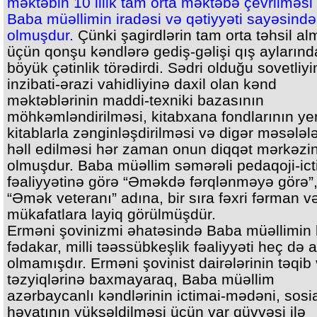
məktəbin 10 illik tam orta məktəbə çevrilməsi
Baba müəllimin iradəsi və qətiyyəti sayəsində
olmuşdur.
Çünki şagirdlərin tam orta təhsil al
üçün qonşu kəndlərə gediş-gəlişi qış aylarınd
böyük çətinlik törədirdi. Sədri olduğu sovetliyi
inzibati-ərazi vahidliyinə daxil olan kənd
məktəblərinin maddi-texniki bazasının
möhkəmləndirilməsi, kitabxana fondlarının ye
kitablarla zənginləşdirilməsi və digər məsələlə
həll edilməsi hər zaman onun diqqət mərkəzi
olmuşdur. Baba müəllim səmərəli pedaqoji-ict
fəaliyyətinə görə “Əməkdə fərqlənməyə görə”
“Əmək veteranı” adına, bir sıra fəxri fərman v
mükafatlara layiq görülmüşdür.
Erməni şovinizmi əhatəsində Baba müəllimin
fədakar, milli təəssübkeşlik fəaliyyəti heç də 
olmamışdır. Erməni şovinist dairələrinin təqib
təzyiqlərinə baxmayaraq, Baba müəllim
azərbaycanlı kəndlərinin ictimai-mədəni, sosi
həyatının yüksəldilməsi üçün var qüvvəsi ilə