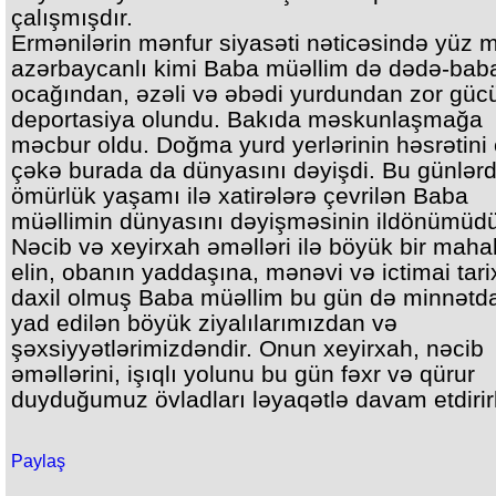
çalışmışdır.
Ermənilərin mənfur siyasəti nəticəsində yüz m
azərbaycanlı kimi Baba müəllim də dədə-bab
ocağından, əzəli və əbədi yurdundan zor güc
deportasiya olundu. Bakıda məskunlaşmağa
məcbur oldu. Doğma yurd yerlərinin həsrətini
çəkə burada da dünyasını dəyişdi. Bu günlərd
ömürlük yaşamı ilə xatirələrə çevrilən Baba
müəllimin dünyasını dəyişməsinin ildönümüdü
Nəcib və xeyirxah əməlləri ilə böyük bir mahal
elin, obanın yaddaşına, mənəvi və ictimai tari
daxil olmuş Baba müəllim bu gün də minnətda
yad edilən böyük ziyalılarımızdan və
şəxsiyyətlərimizdəndir. Onun xeyirxah, nəcib
əməllərini, işıqlı yolunu bu gün fəxr və qürur
duyduğumuz övladları ləyaqətlə davam etdirirl
Paylaş