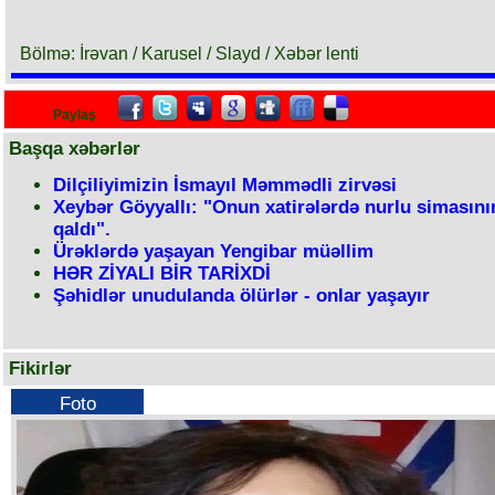
Bölmə: İrəvan / Karusel / Slayd / Xəbər lenti
Paylaş
Başqa xəbərlər
Dilçiliyimizin İsmayıl Məmmədli zirvəsi
Xeybər Göyyallı: "Onun xatirələrdə nurlu simasının
qaldı".
Ürəklərdə yaşayan Yengibar müəllim
HƏR ZİYALI BİR TARİXDİ
Şəhidlər unudulanda ölürlər - onlar yaşayır
Fikirlər
Foto