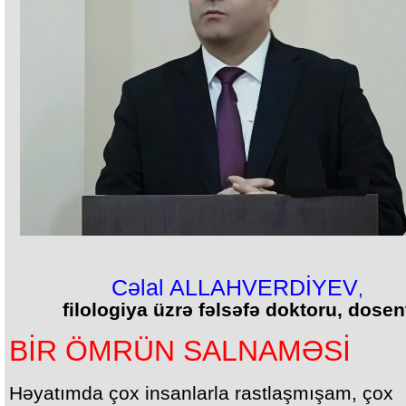
Cəlal ALLAHVERDİYEV
,
filologiya üzrə fəlsəfə doktoru, dosen
BİR ÖMRÜN SALNAMƏSİ
Həyatımda çox insanlarla rastlaşmışam, çox