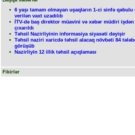
6 yaşı tamam olmayan uşaqların 1-ci sinfə qəbulu
verilən vaxt uzadılıb
İTV-də baş direktor müavini və xəbər müdiri işdən
çıxarıldı
Təhsil Nazirliyinin informasiya siyasəti dəyişir
Təhsil naziri xaricdə təhsil alacaq növbəti 84 tələbə
görüşüb
Nazirliyin 12 illik təhsil açıqlaması
Fikirlər