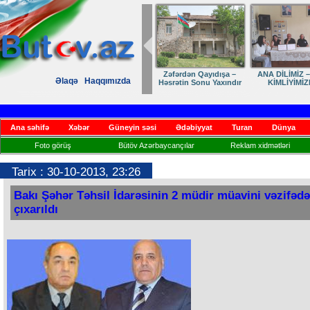
Zəfərdən Qayıdışa –
ANA DİLİMİZ –
Əlaqə
Haqqımızda
Həsrətin Sonu Yaxındır
KİMLİYİMİZ
Ana səhifə
Xəbər
Güneyin səsi
Ədəbiyyat
Turan
Dünya
Foto görüş
Bütöv Azərbaycançılar
Reklam xidmətləri
Tarix : 30-10-2013, 23:26
Bakı Şəhər Təhsil İdarəsinin 2 müdir müavini vəzifəd
çıxarıldı