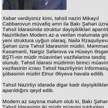
Xəbər verdiyimiz kimi, təhsil naziri Mikayıl
Cabbarovun müvafiq əmri ilə Bakı Şəhəri üzr
Təhsil İdarəsində struktur dəyişiklikləri aparılı
Nazirlikdən Modern.az-a verilən məlumata gö
yeni struktura uyğun olaraq, Nailə Rzaquliyev
Şəhəri üzrə Təhsil İdarəsinin müdiri, Məmməd
Kəsəmənli, Nərgiz Səfərova və Hüseyn Əsgə
BŞTİ-nin müdir müavinləri vəzifələrinə təsdiq
olunub. Təhsil İdarəsi müdirinin birinci müavin
vəzifəsinin icrası Təhsil Nazirliyinin İnformasi
şöbəsinin müdiri Elnur Əliyevə həvalə edilib.
Təhsil Nazirliyi idarədə digər kadr dəyişikliklə
aparıldığını qeyd edib.
Modern.az saytına məlum olub ki, Bakı Şəhər
Təhsil İdarəsinin iki müdir müavini tutduqları