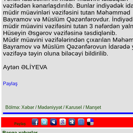
vəzifədən kənarlaşdırılıb. Bunlar indiyədək id
müdir müavinləri vəzifəsini tutan Məhəmməd
Bayramov və Müslüm Qəzənfərovdur. İndiyə
müdir müavini vəzifəsini tutan 3 nəfərdən yaln
Hüseyin Əsgərov vəzifəsinə təsdiqlənib.
Müdir müavini vəzifələrindən çıxarılan Məh
Bayramov və Müslüm Qəzənfərovun İdarədə 
vəzifəyə təyin oluna biləcəyi bildirilib.
Aytən ƏLİYEVA
Paylaş
Bölmə: Xəbər / Mədəniyyət / Karusel / Manşet
Paylaş
Başqa xəbərlər