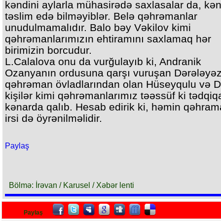
kəndini aylarla mühasirədə saxlasalar da, kən
təslim edə bilməyiblər. Belə qəhrəmanlar
unudulmamalıdır. Balo bəy Vəkilov kimi
qəhrəmanlarımızın ehtiramını saxlamaq hər
birimizin borcudur.
L.Calalova onu da vurğulayıb ki, Andranik
Ozanyanın ordusuna qarşı vuruşan Dərələyəz
qəhrəman övladlarından olan Hüseyqulu və D
kişilər kimi qəhrəmanlarımız təəssüf ki tədqi
kənarda qalıb. Hesab edirik ki, həmin qəhram
irsi də öyrənilməlidir.
Paylaş
Bölmə: İrəvan / Karusel / Xəbər lenti
Paylaş