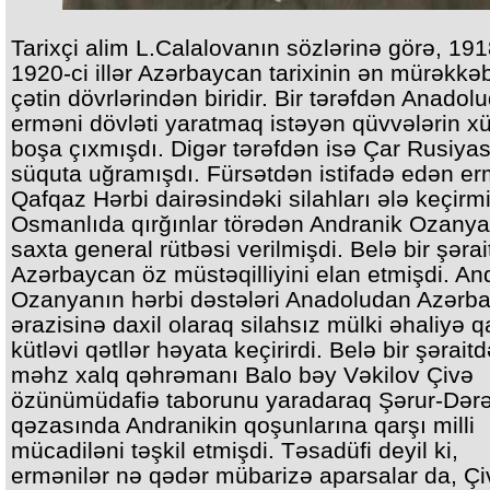
Tarixçi alim L.Calalovanın sözlərinə görə, 191
1920-ci illər Azərbaycan tarixinin ən mürəkkə
çətin dövrlərindən biridir. Bir tərəfdən Anadol
erməni dövləti yaratmaq istəyən qüvvələrin xü
boşa çıxmışdı. Digər tərəfdən isə Çar Rusiyas
süquta uğramışdı. Fürsətdən istifadə edən er
Qafqaz Hərbi dairəsindəki silahları ələ keçirmi
Osmanlıda qırğınlar törədən Andranik Ozany
saxta general rütbəsi verilmişdi. Belə bir şəra
Azərbaycan öz müstəqilliyini elan etmişdi. An
Ozanyanın hərbi dəstələri Anadoludan Azərb
ərazisinə daxil olaraq silahsız mülki əhaliyə q
kütləvi qətllər həyata keçirirdi. Belə bir şərait
məhz xalq qəhrəmanı Balo bəy Vəkilov Çivə
özünümüdafiə taborunu yaradaraq Şərur-Dər
qəzasında Andranikin qoşunlarına qarşı milli
mücadiləni təşkil etmişdi. Təsadüfi deyil ki,
ermənilər nə qədər mübarizə aparsalar da, Çi