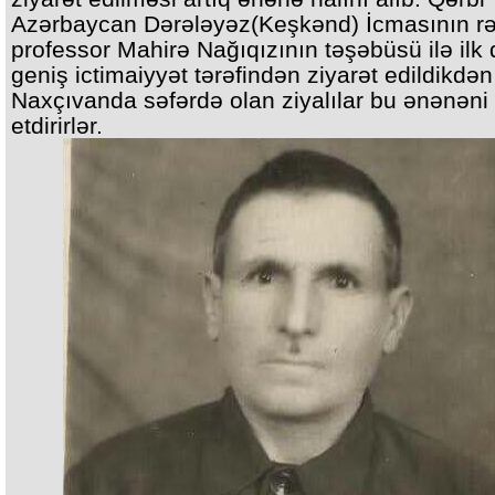
Azərbaycan Dərələyəz(Keşkənd) İcmasının rə
professor Mahirə Nağıqızının təşəbüsü ilə ilk 
geniş ictimaiyyət tərəfindən ziyarət edildikdə
Naxçıvanda səfərdə olan ziyalılar bu ənənən
etdirirlər.