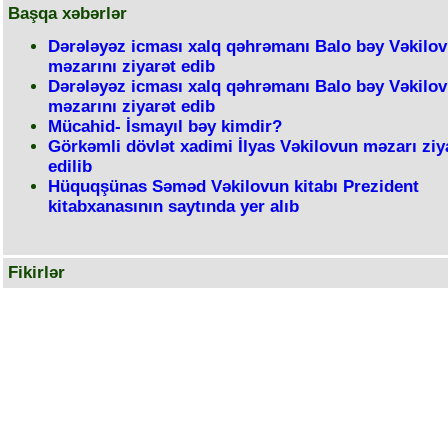
Başqa xəbərlər
Dərələyəz icması xalq qəhrəmanı Balo bəy Vəkilo
məzarını ziyarət edib
Dərələyəz icması xalq qəhrəmanı Balo bəy Vəkilo
məzarını ziyarət edib
Mücahid- İsmayıl bəy kimdir?
Görkəmli dövlət xadimi İlyas Vəkilovun məzarı ziy
edilib
Hüquqşünas Səməd Vəkilovun kitabı Prezident
kitabxanasının saytında yer alıb
Fikirlər