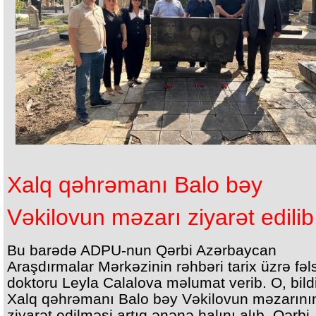
Xalq qəhrəmanı Balo bəy
Vəkilovun məzarı ziyarət edilib
Bu barədə ADPU-nun Qərbi Azərbaycan
Araşdırmalar Mərkəzinin rəhbəri tarix üzrə fəl
doktoru Leyla Calalova məlumat verib. O, bildi
Xalq qəhrəmanı Balo bəy Vəkilovun məzarını
ziyarət edilməsi artıq ənənə halını alıb. Qərbi