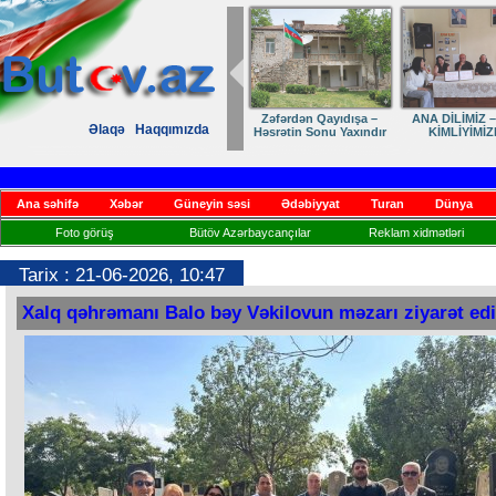
Zəfərdən Qayıdışa –
ANA DİLİMİZ –
Əlaqə
Haqqımızda
Həsrətin Sonu Yaxındır
KİMLİYİMİZ
Ana səhifə
Xəbər
Güneyin səsi
Ədəbiyyat
Turan
Dünya
Foto görüş
Bütöv Azərbaycançılar
Reklam xidmətləri
Tarix : 21-06-2026, 10:47
Xalq qəhrəmanı Balo bəy Vəkilovun məzarı ziyarət edi