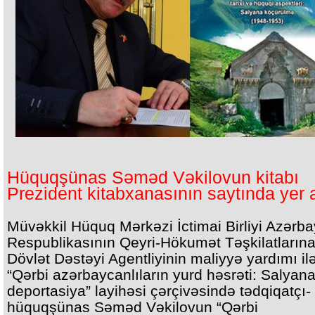
Hüquqşünas Səməd Vəkilovun kitabı
Prezident kitabxanasının saytında yer a
Müvəkkil Hüquq Mərkəzi İctimai Birliyi Azərb
Respublikasının Qeyri-Hökumət Təşkilatların
Dövlət Dəstəyi Agentliyinin maliyyə yardımı il
“Qərbi azərbaycanlıların yurd həsrəti: Salyan
deportasiya” layihəsi çərçivəsində tədqiqatçı-
hüquqşünas Səməd Vəkilovun “Qərbi