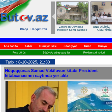
Dostumuza sürpriz
Elmanın öz d
Əlaqə
Haqqımızda
yubiley təbriki
Ana səhifə
Xəbər
Güneyin səsi
Ədəbiyyat
Turan
Dünya
Foto görüş
Bütöv Azərbaycançılar
Reklam xidmətləri
Tarix : 8-10-2025, 21:30
Hüquqşünas Səməd Vəkilovun kitabı Prezident
kitabxanasının saytında yer alıb