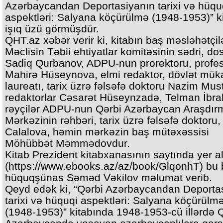
Azərbaycandan Deportasiyanın tarixi və hüqu
aspektləri: Salyana köçürülmə (1948-1953)” k
işıq üzü görmüşdür.
QHT.az xəbər verir ki, kitabın baş məsləhətçilər
Məclisin Təbii ehtiyatlar komitəsinin sədri, do
Sadiq Qurbanov, ADPU-nun prorektoru, profe
Mahirə Hüseynova, elmi redaktor, dövlət müka
laureatı, tarix üzrə fəlsəfə doktoru Nazim Mus
redaktorlar Cəsarət Hüseynzadə, Telman İbra
rəyçilər ADPU-nun Qərbi Azərbaycan Araşdır
Mərkəzinin rəhbəri, tarix üzrə fəlsəfə doktoru,
Calalova, həmin mərkəzin baş mütəxəssisi
Möhübbət Məmmədovdur.
Kitab Prezident kitabxanasının saytında yer al
(https://www.ebooks.az/az/book/GlqonhT) bu
hüquqşünas Səməd Vəkilov məlumat verib.
Qeyd edək ki, “Qərbi Azərbaycandan Deporta
tarixi və hüquqi aspektləri: Salyana köçürülm
(1948-1953)” kitabında 1948-1953-cü illərdə 