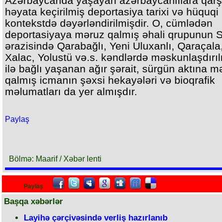
Azərbaycanda yaşayan azərbaycanlılara qarş
həyata keçirilmiş deportasiya tarixi və hüquqi
kontekstdə dəyərləndirilmişdir. O, cümlədən
deportasiyaya məruz qalmış əhali qrupunun 
ərazisində Qarabağlı, Yeni Uluxanlı, Qaraçala
Xalac, Yolustü və.s. kəndlərdə məskunlaşdırı
ilə bağlı yaşanan ağır şərait, sürgün aktına m
qalmış icmanın şəxsi hekayələri və bioqrafik
məlumatları da yer almışdır.
Paylaş
Bölmə: Maarif / Xəbər lenti
Paylaş
Başqa xəbərlər
Layihə çərçivəsində verliş hazırlanıb