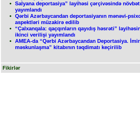
Salyana deportasiya” layihəsi çərçivəsində növbəti
yayımlandı
Qərbi Azərbaycandan deportasiyanın mənəvi-psixo
aspektləri müzakirə edilib
“Çalxanqala: qaçqınların qayıdış həsrəti” layihəsi
ikinci verilişi yayımlandı
AMEA-da “Qərbi Azərbaycandan Deportasiya. İmir
məskunlaşma” kitabının təqdimatı keçirilib
Fikirlər