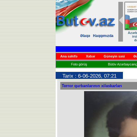
ANA D
Əlaqə
Haqqımızda
Kİ
Ana səhifə
Xəbər
Güneyin səsi
Əd
Foto görüş
Bütöv Azərbaycançı
Tarix : 6-06-2026, 07:21
Terror qurbanlarının xilaskarları