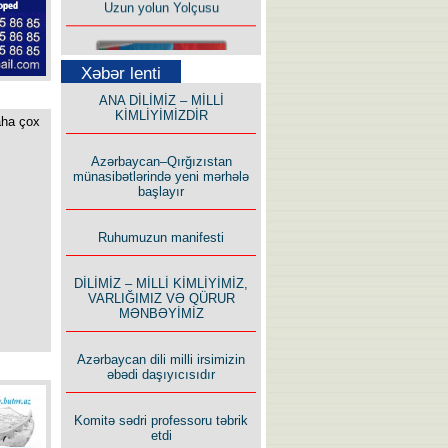
Xəbər lenti
ANA DİLİMİZ – MİLLİ
KİMLİYİMİZDİR
aha çox
Bu yolda mən varam!
Azərbaycan–Qırğızıstan
münasibətlərində yeni mərhələ
başlayır
Ruhumuzun manifesti
İlham İsmayıl yazır:
DİLİMİZ – MİLLİ KİMLİYİMİZ,
VARLIĞIMIZ VƏ QÜRUR
MƏNBƏYİMİZ
Azərbaycan dili milli irsimizin
əbədi daşıyıcısıdır
Rusiyanın süqutunu qaçılmaz
Komitə sədri professoru təbrik
edən beş şərt
etdi