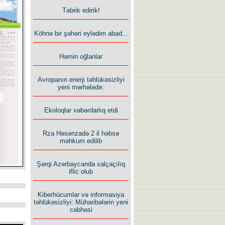
Təbrik edirik!
Köhnə bir şəhəri eylədim abad...
Həmin oğlanlar
Avropanın enerji təhlükəsizliyi
yeni mərhələdə:
Ekoloqlar xəbərdarlıq etdi
Rza Həsənzadə 2 il həbsə
məhkum edilib
Şərqi Azərbaycanda xalçaçılıq
iflic olub
Kiberhücumlar və informasiya
təhlükəsizliyi: Müharibələrin yeni
cəbhəsi