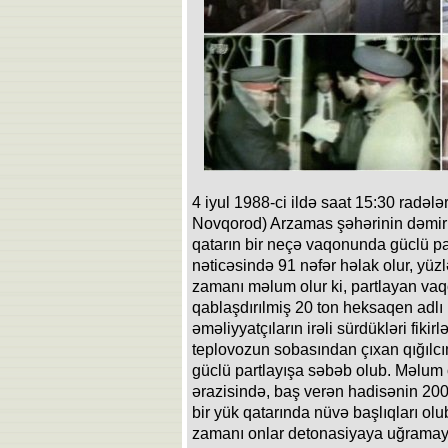
4 iyul 1988-ci ildə saat 15:30 radələr
Novqorod) Arzamas şəhərinin dəmir 
qatarın bir neçə vaqonunda güclü par
nəticəsində 91 nəfər həlak olur, yüzlə
zamanı məlum olur ki, partlayan vaq
qablaşdırılmiş 20 ton heksaqen adlı
əməliyyatçıların irəli sürdükləri fikirl
teplovozun sobasından çıxan qığılcı
güclü partlayışa səbəb olub. Məlum 
ərazisində, baş verən hadisənin 20
bir yük qatarında nüvə başlıqları olu
zamanı onlar detonasiyaya uğramayı