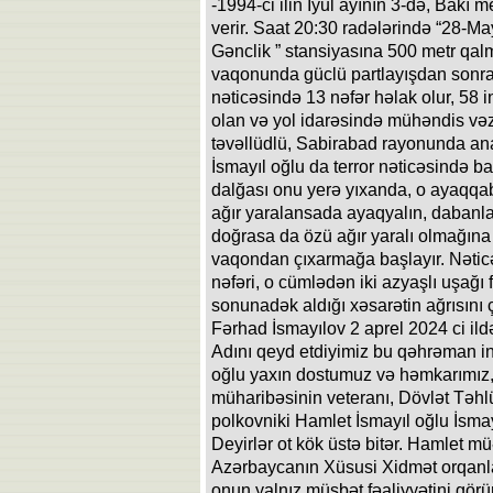
-1994-ci ilin İyul ayının 3-də, Bakı 
verir. Saat 20:30 radələrində “28-Ma
Gənclik ” stansiyasına 500 metr qalmı
vaqonunda güclü partlayışdan sonra, 
nəticəsində 13 nəfər həlak olur, 58 
olan və yol idarəsində mühəndis vəzi
təvəllüdlü, Sabirabad rayonunda a
İsmayıl oğlu da terror nəticəsində ba
dalğası onu yerə yıxanda, o ayaqqabıl
ağır yaralansada ayaqyalın, dabanlar
doğrasa da özü ağır yaralı olmağına
vaqondan çıxarmağa başlayır. Nəti
nəfəri, o cümlədən iki azyaşlı uşağı
sonunadək aldığı xəsarətin ağrısını 
Fərhad İsmayılov 2 aprel 2024 ci ildə
Adını qeyd etdiyimiz bu qəhrəman in
oğlu yaxın dostumuz və həmkarımız, 
müharibəsinin veteranı, Dövlət Təhl
polkovniki Hamlet İsmayıl oğlu İsma
Deyirlər ot kök üstə bitər. Hamlet m
Azərbaycanın Xüsusi Xidmət orqanları
onun yalnız müsbət fəaliyyətini görü