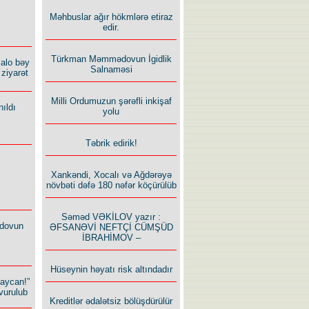
Məhbuslar ağır hökmlərə etiraz
edir.
Türkman Məmmədovun İgidlik
alo bəy
Salnaməsi
ziyarət
Milli Ordumuzun şərəfli inkişaf
ıldı
yolu
Təbrik edirik!
Xankəndi, Xocalı və Ağdərəyə
növbəti dəfə 180 nəfər köçürülüb
Səməd VƏKİLOV yazır :
dovun
ƏFSANƏVİ NEFTÇİ CÜMŞÜD
İBRAHİMOV –
Hüseynin həyatı risk altındadır
baycan!”
vurulub
Kreditlər ədalətsiz bölüşdürülür