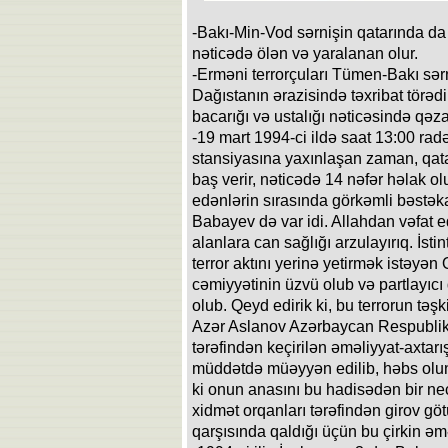
-Bakı-Min-Vod sərnişin qatarında da e
nəticədə ölən və yaralanan olur.
-Erməni terrorçuları Tümen-Bakı sər
Dağıstanın ərazisində təxribat törədir
bacarığı və ustalığı nəticəsində qəzan
-19 mart 1994-ci ildə saat 13:00 rad
stansiyasına yaxınlaşan zaman, qat
baş verir, nəticədə 14 nəfər həlak olu
edənlərin sırasında görkəmli bəstəka
Babayev də var idi. Allahdan vəfat e
alanlara can sağlığı arzulayırıq. İs
terror aktını yerinə yetirmək istəyən
cəmiyyətinin üzvü olub və partlayıc
olub. Qeyd edirik ki, bu terrorun təşk
Azər Aslanov Azərbaycan Respublik
tərəfindən keçirilən əməliyyat-axtarı
müddətdə müəyyən edilib, həbs olun
ki onun anasını bu hadisədən bir ne
xidmət orqanları tərəfindən girov gö
qarşısında qaldığı üçün bu çirkin əmə