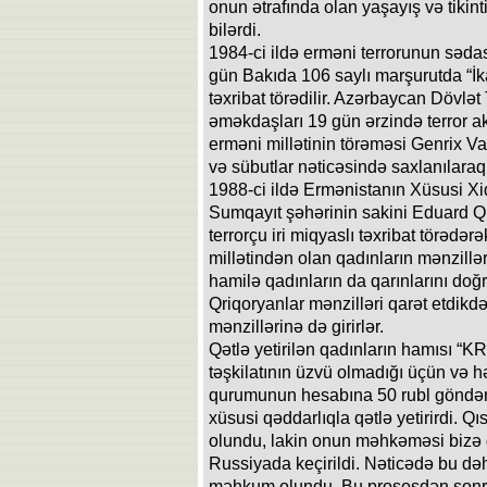
onun ətrafında olan yaşayış və tikint
bilərdi.
1984-ci ildə erməni terrorunun sədas
gün Bakıda 106 saylı marşurutda “İk
təxribat törədilir. Azərbaycan Dövlət
əməkdaşları 19 gün ərzində terror ak
erməni millətinin törəməsi Genrix Va
və sübutlar nəticəsində saxlanılaraq 
1988-ci ildə Ermənistanın Xüsusi Xi
Sumqayıt şəhərinin sakini Eduard Qr
terrorçu iri miqyaslı təxribat törəd
millətindən olan qadınların mənzillə
hamilə qadınların da qarınlarını doğr
Qriqoryanlar mənzilləri qarət etdikd
mənzillərinə də girirlər.
Qətlə yetirilən qadınların hamısı “
təşkilatının üzvü olmadığı üçün və hə
qurumunun hesabına 50 rubl göndərm
xüsusi qəddarlıqla qətlə yetirirdi. 
olundu, lakin onun məhkəməsi bizə q
Russiyada keçirildi. Nəticədə bu dəh
məhkum olundu. Bu prosesdən sonr