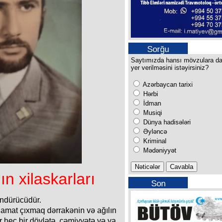
Sorğu
Saytımızda hansı mövzulara d
yer verilməsini istəyirsiniz?
Azərbaycan tarixi
Hərbi
İdman
Musiqi
Dünya hadisələri
Əyləncə
Kriminal
Mədəniyyət
ın xilaskarları
Son
buraxılışımız
ündürücüdür.
amat çıxmaq dərrakənin və ağılın
or heç bir dövlətə, cəmiyyətə və ya