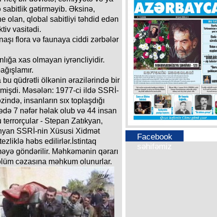
sabitlik gətirməyib. Əksinə,
e olan, qlobal sabitliyi təhdid edən
tiv vasitədi.
anaşı flora və faunaya ciddi zərbələr
nlığa xas olmayan iyrəncliyidir.
ağışlamır.
bu qüdrətli ölkənin ərazilərində bir
ermişdi. Məsələn: 1977-ci ildə SSRİ-
ində, insanların sıx toplaşdığı
icədə 7 nəfər həlak olub və 44 insan
terrorçular - Stepan Zatıkyan,
yan SSRİ-nin Xüsusi Xidmət
Facebook
zliklə həbs edilirlər.İstintaq
səhifəmiz
məyə göndərilir. Məhkəmənin qərarı
r ölüm cəzasına məhkum olunurlar.