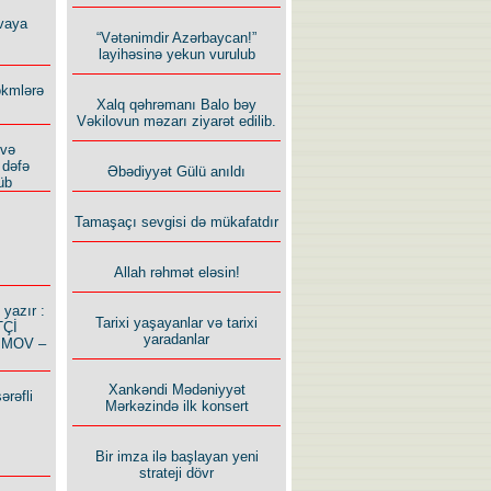
vaya
“Vətənimdir Azərbaycan!”
layihəsinə yekun vurulub
ökmlərə
Xalq qəhrəmanı Balo bəy
Vəkilovun məzarı ziyarət edilib.
 və
 dəfə
Əbədiyyət Gülü anıldı
üb
Tamaşaçı sevgisi də mükafatdır
Allah rəhmət eləsin!
azır :
Tarixi yaşayanlar və tarixi
TÇİ
yaradanlar
İMOV –
Xankəndi Mədəniyyət
ərəfli
Mərkəzində ilk konsert
Bir imza ilə başlayan yeni
strateji dövr