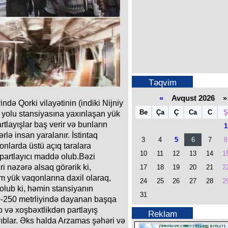
Təqvim
«
Avqust 2026 »
ində Qorki vilayətinin (indiki Nijniy
Be
Ça
Ç
Ca
C
Ş
yolu stansiyasına yaxınlaşan yük
tlayışlar baş verir və bunların
1
rlə insan yaralanır. İstintaq
3
4
5
6
7
8
onlarda üstü açıq taralara
10
11
12
13
14
1
 partlayıcı maddə olub.Bəzi
əri nəzərə alsaq görərik ki,
17
18
19
20
21
2
m yük vaqonlarına daxil olaraq,
24
25
26
27
28
2
olub ki, həmin stansiyanın
31
0-250 metrliyində dayanan başqa
b və xoşbəxtlikdən partlayış
Reklam
blar. Əks halda Arzamas şəhəri və