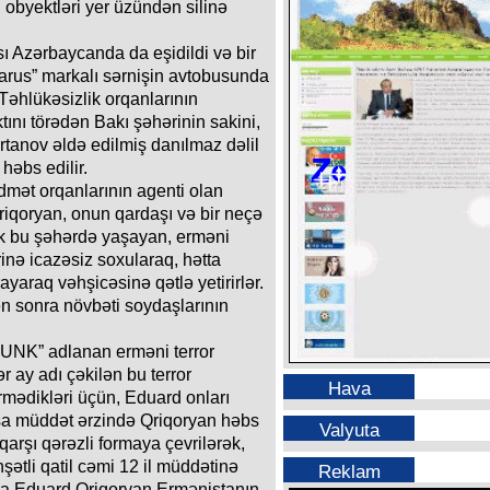
i obyektləri yer üzündən silinə
ı Azərbaycanda da eşidildi və bir
arus” markalı sərnişin avtobusunda
 Təhlükəsizlik orqanlarının
tını törədən Bakı şəhərinin sakini,
rtanov əldə edilmiş danılmaz dəlil
həbs edilir.
dmət orqanlarının agenti olan
iqoryan, onun qardaşı və bir neçə
ərək bu şəhərdə yaşayan, erməni
rinə icazəsiz soxularaq, hətta
ayaraq vəhşicəsinə qətlə yetirirlər.
ən sonra növbəti soydaşlarının
KRUNK” adlanan erməni terror
r ay adı çəkilən bu terror
Hava
ədikləri üçün, Eduard onları
Qısa müddət ərzində Qriqoryan həbs
Valyuta
arşı qərəzli formaya çevrilərək,
şətli qatil cəmi 12 il müddətinə
Reklam
a Eduard Qriqoryan Ermənistanın