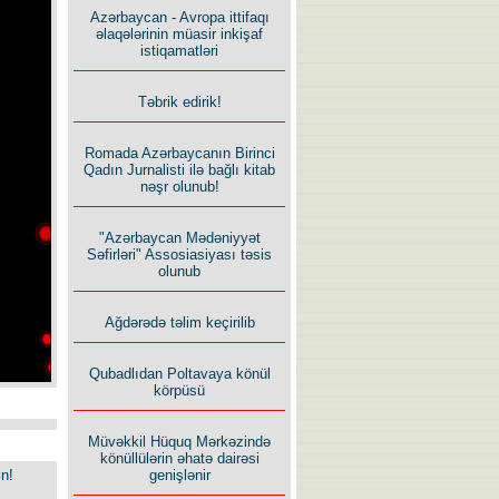
Azərbaycan - Avropa ittifaqı
əlaqələrinin müasir inkişaf
istiqamatləri
Təbrik edirik!
Romada Azərbaycanın Birinci
Qadın Jurnalisti ilə bağlı kitab
nəşr olunub!
"Azərbaycan Mədəniyyət
Səfirləri" Assosiasiyası təsis
olunub
Ağdərədə təlim keçirilib
Qubadlıdan Poltavaya könül
körpüsü
Müvəkkil Hüquq Mərkəzində
könüllülərin əhatə dairəsi
in!
genişlənir