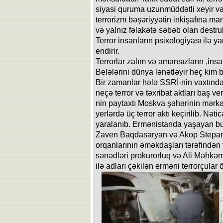
siyasi quruma uzunmüddətli xeyir və 
terrorizm bəşəriyyətin inkişafına man
və yalnız fəlakətə səbəb olan destruk
Terror insanların psixologiyası ilə y
endirir.
Terrorlar zalım və amansızların ,insa
Belələrini dünya lənətləyir heç kim b
Bir zamanlar hələ SSRİ-nin vaxtında 
neçə terror və təxribat aktları baş v
nin paytaxtı Moskva şəhərinin mərkəz
yerlərdə üç terror aktı keçirilib. Nət
yaralanıb. Ermənistanda yaşayan bu 
Zaven Baqdasaryan və Akop Stepan
orqanlarının əməkdaşları tərəfindən te
sənədləri prokurorluq və Ali Məhkə
ilə adları çəkilən erməni terrorçula