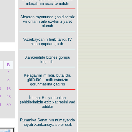
inkişafının əsas təməlidir
Abşeron rayonunda şəhidlərimiz
və onların ailə üzvləri ziyarət
olunub
“Azərbaycanın hərb tarixi. IV
hissə çapdan çıxıb.
Xankəndidə biznes görüşü
keçirilib.
B
2
Kəlağayım millidir, butalıdır,
güllüdür" – milli irsimizin
9
qorunmasına çağırış
5
16
2
23
İctimai Birliyin fəalları
şəhidlərimizin əziz xatirəsini yad
9
30
ediblər
Rumıniya Senatının nümayəndə
heyəti Xankəndiyə səfər edib