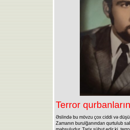
Terror qurbanların
Əslində bu mövzu çox ciddi və düş
Zamanın burulğanından qurtulub sal
məhsuludur. Tarix sübut edir ki, terr