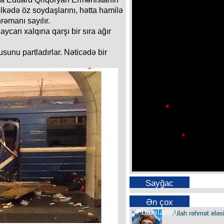
ölkədə öz soydaşlarını, hətta hamilə
rəmanı sayılır.
aycan xalqına qarşı bir sıra ağır
unu partladırlar. Nəticədə bir
Sayğac
Ən çox
baxılanlar
Allah rəhmət eləs