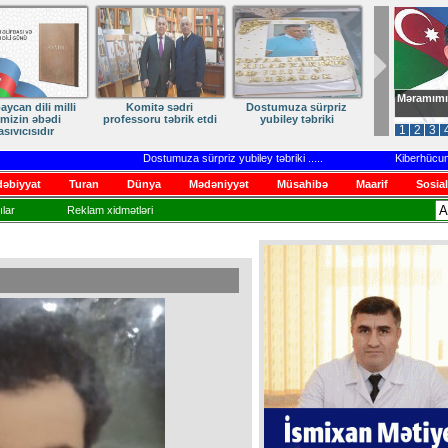
Məramımı
İLİMİZ – MİLLİ
Ruhumuzun manifesti
DİLİMİZ – MİLLİ
MLİYİMİZDİR
KİMLİYİMİZ,
1
2
3
VARLIĞIMIZ VƏ QÜRUR
MƏNBƏYİMİZ
Dostumuza sürpriz yubiley təbriki
.....
Kiberhücumlar və 
əbiyyat
Turan
Dünya
Mədəniyyət
Müsahibə
Maarif
Sosial
lar
Reklam xidmətləri