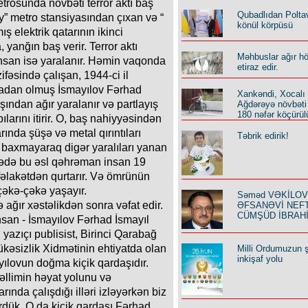
metrosunda növbəti terror aktı baş
Qubadlıdan Polta
y” metro stansiyasından çıxan və “
könül körpüsü
ş elektrik qatarının ikinci
yanğın baş verir. Terror aktı
Məhbuslar ağır h
insan isə yaralanır. Həmin vaqonda
etiraz edir.
fəsində çalışan, 1944-ci il
nadan olmuş İsmayılov Fərhad
Xankəndi, Xocalı
şından ağır yaralanır və partlayış
Ağdərəyə növbəti
180 nəfər köçürül
arını itirir. O, baş nahiyyəsindən
ında şüşə və metal qırıntıları
Təbrik edirik!
 baxmayaraq digər yaralıları yanan
cədə bu əsl qəhrəman insan 19
 fəlakətdən qurtarır. Və ömrünün
çəkə-çəkə yaşayır.
Səməd VƏKİLOV y
 ağır xəstəlikdən sonra vəfat edir.
ƏFSANƏVİ NEF
CÜMŞÜD İBRAH
san - İsmayılov Fərhad İsmayıl
yazıçı publisist, Birinci Qarabağ
ükəsizlik Xidmətinin ehtiyatda olan
Milli Ordumuzun ş
inkişaf yolu
yılovun doğma kiçik qardaşıdır.
üəllimin həyat yolunu və
nda çalışdığı illəri izləyərkən biz
rdük. O da kiçik qardaşı Fərhad