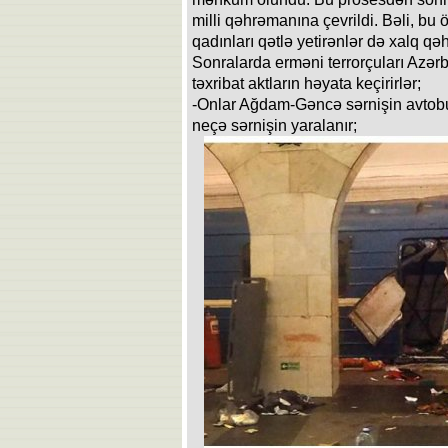
milli qəhrəmanına çevrildi. Bəli, bu 
qadınları qətlə yetirənlər də xalq qəh
Sonralarda erməni terrorçuları Azərb
təxribat aktların həyata keçirirlər;
-Onlar Ağdam-Gəncə sərnişin avtobus
neçə sərnişin yaralanır;