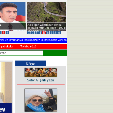
z
ABŞ-dən Zəngəzur dəhlizi
ilə bağlı mühüm təklif - 100 il
MÜDDƏTİNƏ...
4
5
6
1
2
3
4
5
6
7
8
9
informasiya təhlükəsizliyi: Müharibələrin yeni cəbhəsi
.....
Ağdərədə təlim keçiri
 şəbəkələr
Tələbə sözü
Köşə
Səfər Alışarlı yazır
Uzun yolun Yolçusu