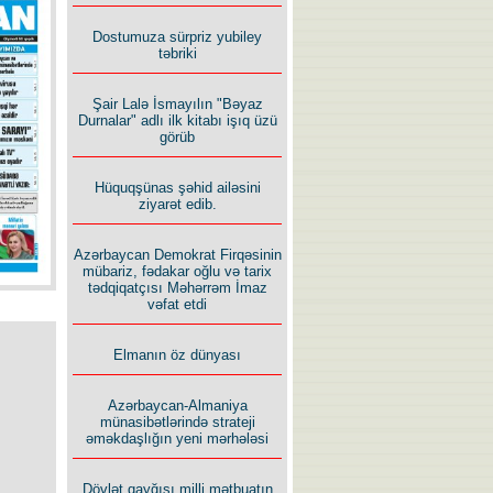
Dostumuza sürpriz yubiley
təbriki
Şair Lalə İsmayılın "Bəyaz
Durnalar" adlı ilk kitabı işıq üzü
görüb
Hüquqşünas şəhid ailəsini
ziyarət edib.
Azərbaycan Demokrat Firqəsinin
mübariz, fədakar oğlu və tarix
tədqiqatçısı Məhərrəm İmaz
vəfat etdi
Elmanın öz dünyası
Azərbaycan-Almaniya
münasibətlərində strateji
əməkdaşlığın yeni mərhələsi
Dövlət qayğısı milli mətbuatın