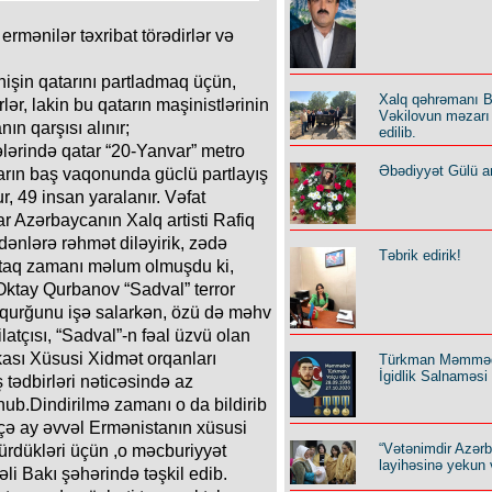
rmənilər təxribat törədirlər və
nişin qatarını partladmaq üçün,
Xalq qəhrəmanı B
lər, lakin bu qatarın maşinistlərinin
Vəkilovun məzarı 
ın qarşısı alınır;
edilib.
ələrində qatar “20-Yanvar” metro
Əbədiyyət Gülü an
arın baş vaqonunda güclü partlayış
r, 49 insan yaralanır. Vəfat
r Azərbaycanın Xalq artisti Rafiq
dənlərə rəhmət diləyirik, zədə
Təbrik edirik!
tintaq zamanı məlum olmuşdu ki,
 Oktay Qurbanov “Sadval” terror
ı qurğunu işə salarkən, özü də məhv
ilatçısı, “Sadval”-n fəal üzvü olan
ası Xüsusi Xidmət orqanları
Türkman Məmmə
İgidlik Salnaməsi
ş tədbirləri nəticəsində az
ub.Dindirilmə zamanı o da bildirib
çə ay əvvəl Ermənistanın xüsusi
“Vətənimdir Azər
türdükləri üçün ,o məcburiyyət
layihəsinə yekun 
li Bakı şəhərində təşkil edib.