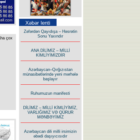
Səfər Alışarlı yazır
Xəbər lenti
Zəfərdən Qayıdışa – Həsrətin
Sonu Yaxındır
aha çox
ANA DİLİMİZ – MİLLİ
KİMLİYİMİZDİR
Uzun yolun Yolçusu
Azərbaycan–Qırğızıstan
münasibətlərində yeni mərhələ
başlayır
Ruhumuzun manifesti
Bu yolda mən varam!
DİLİMİZ – MİLLİ KİMLİYİMİZ,
VARLIĞIMIZ VƏ QÜRUR
MƏNBƏYİMİZ
Azərbaycan dili milli irsimizin
əbədi daşıyıcısıdır