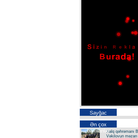
Sayğac
Ən çox
baxılanlar
Xalq qəhrəmanı B
Vəkilovun məzarı 