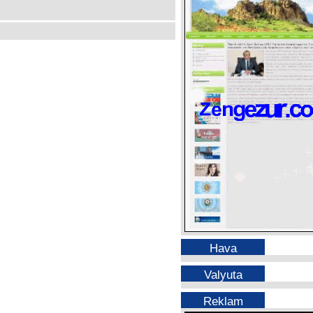
Hava
Valyuta
Reklam