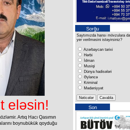
Sorğu
Saytımızda hansı mövzulara d
yer verilməsini istəyirsiniz?
Azərbaycan tarixi
Hərbi
İdman
Musiqi
Dünya hadisələri
Əyləncə
Kriminal
Mədəniyyət
 eləsin!
Son
buraxılışımız
gözləmir. Artıq Hacı Qasımın
alalarını boynubükük qoyduğu