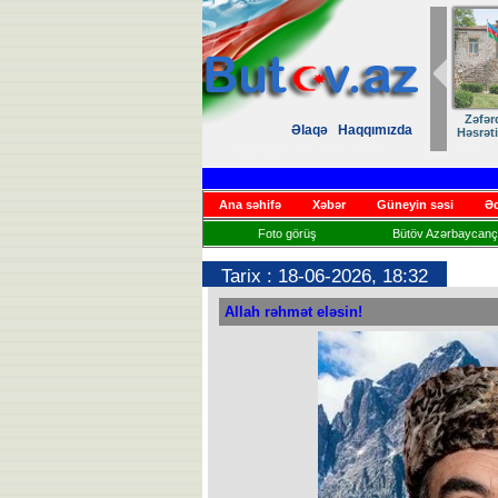
Zəfər
Əlaqə
Haqqımızda
Həsrət
Ana səhifə
Xəbər
Güneyin səsi
Əd
Foto görüş
Bütöv Azərbaycançı
Tarix : 18-06-2026, 18:32
Allah rəhmət eləsin!