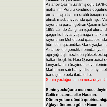
Aslanov Qasım Satılmış oğlu 1979-c
mahalının Pürülü kəndində doğulmuş
erməni faşistlərinin silahlı basqını
etmək məcburiyyətində qalmışdı. Val
rayonuna pənah gətirən Qasımın tale
1993-cü ildə Zəngilan işğal olunand
qaçqınlıq həyatı yaşamağa məhkum 
rayonunun Mehdiabad qəsəbəsində m
hörmətini qazandılar. Gənc yaşları
Aslanov, elə gənclik illərindən yas 
ağır yığnaqlı məclisləri yüksək əxlaq
həftəni keçib ki, Hacı Qasım axirət 
tanıyanlarının ürəyində, sevənlərinin
Mərhumun şair həmyerlisi İsrayıl Lə
bənd şeirlə belə ifadə edib:
Sənin yoxluğunu mən necə deyim?!
Sənin yoxluğunu mən necə deyim
Gəlib məzarına ellər Hacının.
Dünən yolum düşdü qəbiristanlığ
Ağlayır üstündə güllər Hacının.