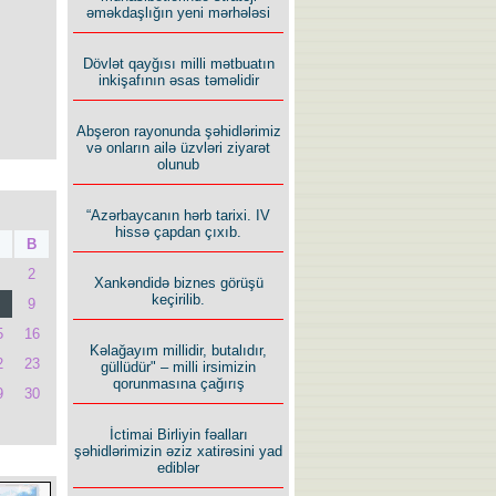
əməkdaşlığın yeni mərhələsi
Dövlət qayğısı milli mətbuatın
inkişafının əsas təməlidir
Abşeron rayonunda şəhidlərimiz
və onların ailə üzvləri ziyarət
olunub
“Azərbaycanın hərb tarixi. IV
hissə çapdan çıxıb.
B
2
Xankəndidə biznes görüşü
keçirilib.
9
5
16
Kəlağayım millidir, butalıdır,
2
23
güllüdür" – milli irsimizin
qorunmasına çağırış
9
30
İctimai Birliyin fəalları
şəhidlərimizin əziz xatirəsini yad
ediblər