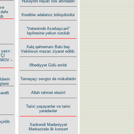
Hüseynin həyatı risk altındadır
 və
 dəfə
Kreditlər ədalətsiz bölüşdürülür
üb
“Vətənimdir Azərbaycan!”
layihəsinə yekun vurulub
Xalq qəhrəmanı Balo bəy
azır :
Vəkilovun məzarı ziyarət edilib.
TÇİ
İMOV –
Əbədiyyət Gülü anıldı
Tamaşaçı sevgisi də mükafatdır
ülərin
şlənir
Allah rəhmət eləsin!
ərəfli
Tarixi yaşayanlar və tarixi
yaradanlar
irilib
Xankəndi Mədəniyyət
Mərkəzində ilk konsert