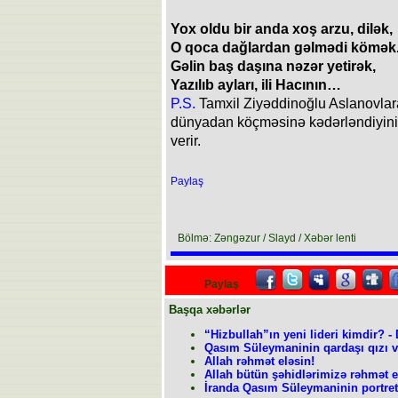
Yox oldu bir anda xoş arzu, dilək,
O qoca dağlardan gəlmədi kömək
Gəlin baş daşına nəzər yetirək,
Yazılıb ayları, ili Hacının…
P.S.
Tamxil Ziyəddinoğlu Aslanovla
dünyadan köçməsinə kədərləndiyini b
verir.
Paylaş
Bölmə: Zəngəzur / Slayd / Xəbər lenti
Paylaş
Başqa xəbərlər
“Hizbullah”ın yeni lideri kimdir? 
Qasım Süleymaninin qardaşı qızı 
Allah rəhmət eləsin!
Allah bütün şəhidlərimizə rəhmət e
İranda Qasım Süleymaninin portreti