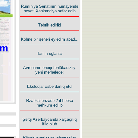
Rumıniya Senatının nümayəndə
heyəti Xankəndiyə səfər edib
Təbrik edirik!
Köhnə bir şəhəri eylədim abad...
Həmin oğlanlar
Avropanın enerji təhlükəsizliyi
yeni mərhələdə:
Ekoloqlar xəbərdarlıq etdi
Rza Həsənzadə 2 il həbsə
məhkum edilib
Şərqi Azərbaycanda xalçaçılıq
iflic olub