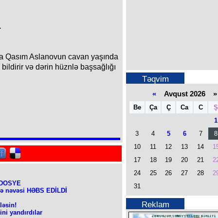
.
ra Qasım Aslanovun cavan yaşında
ildirir və dərin hüznlə başsağlığı
Təqvim
«
Avqust 2026 »
Be
Ça
Ç
Ca
C
Ş
1
3
4
5
6
7
8
10
11
12
13
14
1
17
18
19
20
21
2
24
25
26
27
28
2
- DOSYE
31
və nəvəsi HƏBS EDİLDİ
Reklam
ləsin!
ni yandırdılar