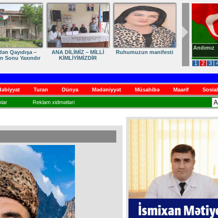
Andımız
dən Qayıdışa –
ANA DİLİMİZ – MİLLİ
Ruhumuzun manifesti
in Sonu Yaxındır
KİMLİYİMİZDİR
1
2
3
əbiyyat
Turan
Dünya
Mədəniyyət
Müsahibə
Maarif
Sosial
lar
Reklam xidmətləri