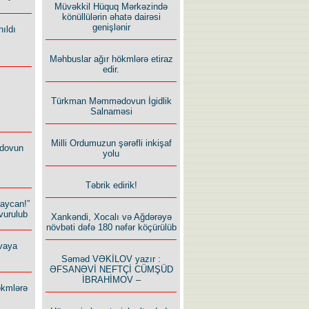
Müvəkkil Hüquq Mərkəzində
könüllülərin əhatə dairəsi
genişlənir
ıldı
Məhbuslar ağır hökmlərə etiraz
edir.
Türkman Məmmədovun İgidlik
Salnaməsi
Milli Ordumuzun şərəfli inkişaf
dovun
yolu
Təbrik edirik!
baycan!”
vurulub
Xankəndi, Xocalı və Ağdərəyə
növbəti dəfə 180 nəfər köçürülüb
vaya
Səməd VƏKİLOV yazır :
ƏFSANƏVİ NEFTÇİ CÜMŞÜD
İBRAHİMOV –
ökmlərə