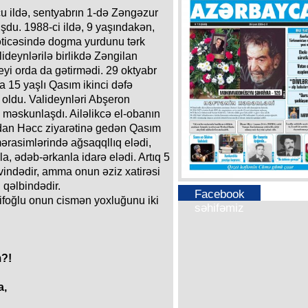
u ildə, sentyabrın 1-də Zəngəzur
du. 1988-ci ildə, 9 yaşındakən,
 nəticəsində dogma yurdunu tərk
ideynlərilə birlikdə Zəngilan
yi orda da gətirmədi. 29 oktyabr
a 15 yaşlı Qasım ikinci dəfə
oldu. Valideynləri Abşeron
əskunlaşdı. Ailəlikcə el-obanın
ndan Həcc ziyarətinə gedən Qasım
mərasimlərində ağsaqqllıq elədi,
la, ədəb-ərkanla idarə elədi. Artıq 5
evindədir, amma onun əziz xatirəsi
 qəlbindədir.
Facebook
tifoğlu onun cismən yoxluğunu iki
səhifəmiz
?!
a,