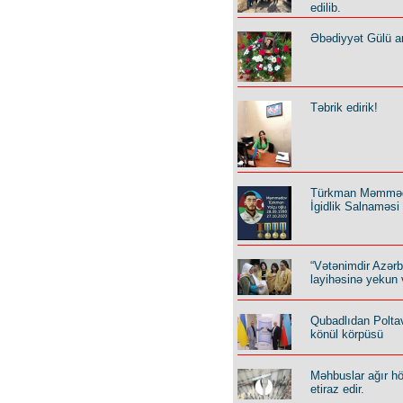
edilib.
Əbədiyyət Gülü an
Təbrik edirik!
Türkman Məmmə
İgidlik Salnaməsi
“Vətənimdir Azər
layihəsinə yekun 
Qubadlıdan Polta
könül körpüsü
Məhbuslar ağır h
etiraz edir.