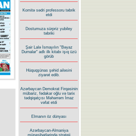
İlham İsmayıl yazır:
Komitə sədri professoru təbrik
etdi
Dostumuza sürpriz yubiley
təbriki
Şair Lalə İsmayılın "Bəyaz
Rusiyanın süqutunu qaçılmaz
Durnalar" adlı ilk kitabı işıq üzü
edən beş şərt
görüb
Hüquqşünas şəhid ailəsini
ziyarət edib.
Azərbaycan Demokrat Firqəsinin
mübariz, fədakar oğlu və tarix
tədqiqatçısı Məhərrəm İmaz
vəfat etdi
Elmanın öz dünyası
Azərbaycan-Almaniya
münasibətlərində strateji