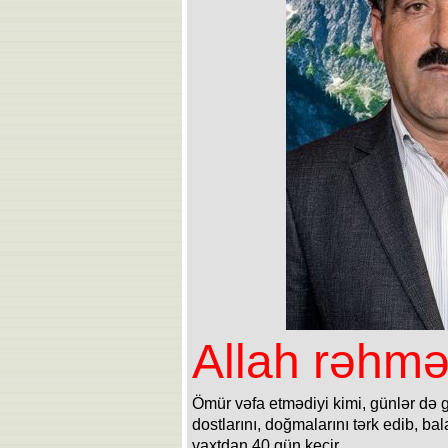
Allah rəhmət
Ömür vəfa etmədiyi kimi, günlər də 
dostlarını, doğmalarını tərk edib, b
vaxtdan 40 gün keçir.