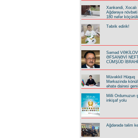
Xankəndi, Xocalı
Ağdərəyə növbəti
180 nəfər köçürül
Təbrik edirik!
Səməd VƏKİLOV y
ƏFSANƏVİ NEF
CÜMŞÜD İBRAH
Müvəkkil Hüquq
Mərkəzində könüll
əhatə dairəsi geni
Milli Ordumuzun ş
inkişaf yolu
Ağdərədə təlim keç