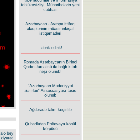
Kiberhücumlar və informasiya
təhlükəsizliyi: Müharibələrin yeni
cəbhəsi
Azərbaycan - Avropa ittifaqı
əlaqələrinin müasir inkişaf
istiqamatləri
Təbrik edirik!
Romada Azərbaycanın Birinci
Qadın Jurnalisti ilə bağlı kitab
nəşr olunub!
"Azərbaycan Mədəniyyət
Səfirləri" Assosiasiyası təsis
olunub
Ağdərədə təlim keçirilib
Qubadlıdan Poltavaya könül
körpüsü
alo bəy
ziyarət