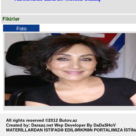
Fikirlər
Foto
Tanınmış telejurnalist vəfat edib
All rights reserved ©2012 Butov.az
Created by:
Daraaz.net Wep Developer By DaDaSHoV
MATERİLLARDAN İSTİFADƏ EDİLƏRKĦƏN PORTALIMIZA İSTİNA
Tanınmış telejurnalist Nailə Əkbərova vəfat edib.
Bu barədə onun dostları məlumat yayıblar.