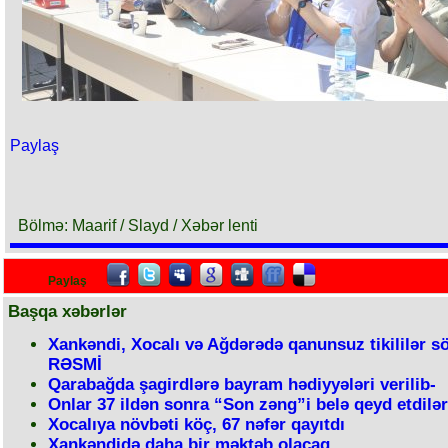
Paylaş
Bölmə: Maarif / Slayd / Xəbər lenti
Paylaş
Başqa xəbərlər
Xankəndi, Xocalı və Ağdərədə qanunsuz tikililər sö
RƏSMİ
Qarabağda şagirdlərə bayram hədiyyələri verilib-
Onlar 37 ildən sonra “Son zəng”i belə qeyd etdilər
Xocalıya növbəti köç, 67 nəfər qayıtdı
Xankəndidə daha bir məktəb olacaq