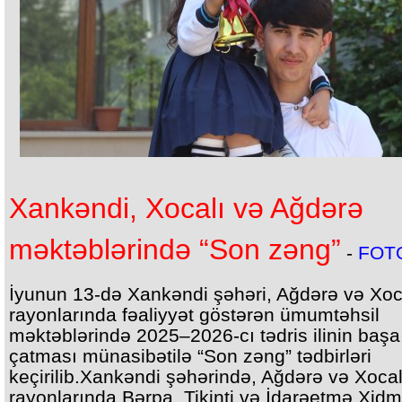
Xankəndi, Xocalı və Ağdərə
məktəblərində “Son zəng”
-
FOT
İyunun 13-də Xankəndi şəhəri, Ağdərə və Xoc
rayonlarında fəaliyyət göstərən ümumtəhsil
məktəblərində 2025–2026-cı tədris ilinin başa
çatması münasibətilə “Son zəng” tədbirləri
keçirilib.Xankəndi şəhərində, Ağdərə və Xocal
rayonlarında Bərpa, Tikinti və İdarəetmə Xidm