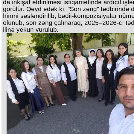
da inkişaf etdirilməsi istiqamətində ardıcıl işlə
görülür. Qeyd edək ki, "Son zəng" tədbirində 
himni səsləndirilib, bədii-kompozisiyalar nüm
olunub, son zəng çalınaraq, 2025–2026-cı təd
ilinə yekun vurulub.