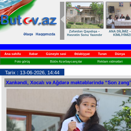
Dostumuza sürpriz
Elmanın öz d
Əlaqə
Haqqımızda
yubiley təbriki
Ana səhifə
Xəbər
Güneyin səsi
Ədəbiyyat
Turan
Dünya
Foto görüş
Bütöv Azərbaycançılar
Reklam xidmətləri
Tarix : 13-06-2026, 14:44
Xankəndi, Xocalı və Ağdərə məktəblərində “Son zəng