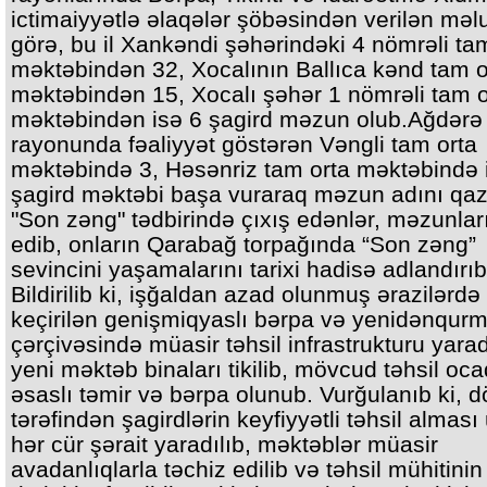
ictimaiyyətlə əlaqələr şöbəsindən verilən mə
görə, bu il Xankəndi şəhərindəki 4 nömrəli ta
məktəbindən 32, Xocalının Ballıca kənd tam o
məktəbindən 15, Xocalı şəhər 1 nömrəli tam o
məktəbindən isə 6 şagird məzun olub.Ağdərə
rayonunda fəaliyyət göstərən Vəngli tam orta
məktəbində 3, Həsənriz tam orta məktəbində 
şagird məktəbi başa vuraraq məzun adını qaz
"Son zəng" tədbirində çıxış edənlər, məzunları
edib, onların Qarabağ torpağında “Son zəng”
sevincini yaşamalarını tarixi hadisə adlandırıbl
Bildirilib ki, işğaldan azad olunmuş ərazilərdə
keçirilən genişmiqyaslı bərpa və yenidənqurma
çərçivəsində müasir təhsil infrastrukturu yarad
yeni məktəb binaları tikilib, mövcud təhsil oca
əsaslı təmir və bərpa olunub. Vurğulanıb ki, d
tərəfindən şagirdlərin keyfiyyətli təhsil alması
hər cür şərait yaradılıb, məktəblər müasir
avadanlıqlarla təchiz edilib və təhsil mühitini