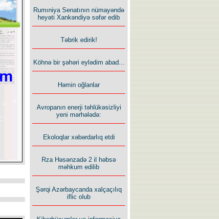
Rumıniya Senatının nümayəndə
heyəti Xankəndiyə səfər edib
Təbrik edirik!
Köhnə bir şəhəri eylədim abad...
Həmin oğlanlar
Avropanın enerji təhlükəsizliyi
yeni mərhələdə:
Ekoloqlar xəbərdarlıq etdi
Rza Həsənzadə 2 il həbsə
məhkum edilib
Şərqi Azərbaycanda xalçaçılıq
iflic olub