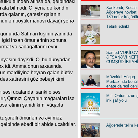
-mülkü əlindən alınsa da, qəlbindəki
m ala bilmədi. O, yenə də kəndin
Xankəndi, Xocalı
Ağdərəyə növbəti
da qalanın, çarəsiz qalanın
180 nəfər köçürül
onun ən böyük mənəvi dayağı yenə
Təbrik edirik!
s günündə Salman kişinin yanında
ki igid insan ömürlərinin sonuna
hörmət və sədaqətlərini eyni
Səməd VƏKİLOV y
ƏFSANƏVİ NEF
ünyasını dəyişdi. O, bu dünyadan
CÜMŞÜD İBRAH
yox idi. Amma onun arxasında
nun mərdliyinə heyran qalan bütöv
Müvəkkil Hüquq
dəs xatirəsini göz bəbəyi kimi
Mərkəzində könüll
əhatə dairəsi geni
 səsi ucalanda, sanki o səs
Milli Ordumuzun ş
rır, Qırmızı Qayanın mağaraları isə
inkişaf yolu
əsarətinin şahidi kimi vüqarla
 şərəfli ömürləri və əyilməz
 qəlbində əbədi bir abidə ucaltdılar.
Ağdərədə təlim keç