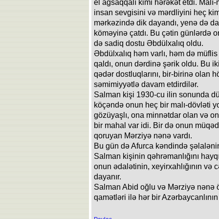
el ağsaqqalı kimi hərəkət etdi. Malı
insan sevgisini və mərdliyini heç ki
mərkəzində dik dayandı, yenə də dar
köməyinə çatdı. Bu çətin günlərdə 
də sadiq dostu Əbdülxalıq oldu.
Əbdülxalıq həm varlı, həm də müfli
qaldı, onun dərdinə şərik oldu. Bu i
qədər dostluqlarını, bir-birinə olan 
səmimiyyətlə davam etdirdilər.
Salman kişi 1930-cu ilin sonunda d
köçəndə onun heç bir malı-dövləti 
gözüyaşlı, ona minnətdar olan və o
bir mahal var idi. Bir də onun müqəd
qoruyan Mərziyə nənə vardı.
Bu gün də Afurca kəndində şəlalənin
Salman kişinin qəhrəmanlığını hayqı
onun ədalətinin, xeyirxahlığının və c
dayanır.
Salman Abid oğlu və Mərziyə nənə öz
qamətləri ilə hər bir Azərbaycanlının