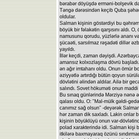
bərabər döyüşdə erməni-bolşevik dəstə
Təngə dərəsindən keçib Quba şəhər
oldular.
Salman kişinin göstərdiyi bu qəhrəm
böyük bir fəlakətin qarşısını aldı. O,
namusunu qorudu, yüzlərlə ananı və
şücaəti, sarsılmaz rəşadəti dillər ə
yayıldı.
İllər keçdi, zaman dəyişdi. Azərbay
amansız kolxozlaşma dövrü başladı.
ən ağır imtahanı oldu. Onun ömür bo
əziyyətlə artırdığı bütün qoyun sürülə
dövlətini əlindən aldılar. Ailə bir g
salındı. Sovet hökuməti onun maddi 
Bu sınaq günlərində Mərziyə nənə ər
qalası oldu. O: "Mal-mülk gəldi-gedər
canımız sağ olsun" -deyərək Salman 
hər zaman dik saxladı. Lakin onlar 
kişinin böyüklüyü onun var-dövlətin
polad xarakterində idi. Salman kişi 
itkilərə baxmayaraq özünü sındırmadı.