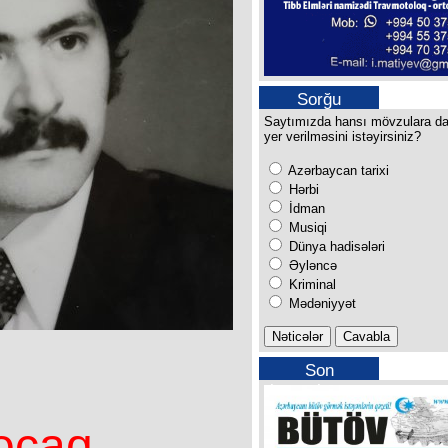
Sorğu
Saytımızda hansı mövzulara d
yer verilməsini istəyirsiniz?
Azərbaycan tarixi
Hərbi
İdman
Musiqi
Dünya hadisələri
Əyləncə
Kriminal
Mədəniyyət
Son
buraxılışımız
ocaq