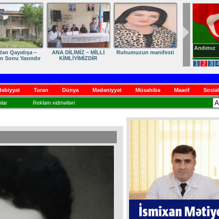
Andımız
dən Qayıdışa –
ANA DİLİMİZ – MİLLİ
Ruhumuzun manifesti
in Sonu Yaxındır
KİMLİYİMİZDİR
1
2
3
əbiyyat
Turan
Dünya
Mədəniyyət
Müsahibə
Maarif
Sosial
lar
Reklam xidmətləri