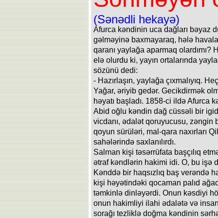
(Sənədli hekayə)
Afurca kəndinin uca dağları bəyaz 
gəlməyinə baxmayaraq, hələ havalar
qaranı yaylağa aparmaq olardımı? H
elə olurdu ki, yayın ortalarında yay
sözünü dedi:
- Hazırlaşın, yaylağa çıxmalıyıq. Heç
Yağar, əriyib gedər. Gecikdirmək olm
həyatı başladı. 1858-ci ildə Afurc
Abid oğlu kəndin dağ cüssəli bir igid
vicdanı, ədalət qoruyucusu, zəngin bi
qoyun sürüləri, mal-qara naxırları Qi
sahələrində saxlanılırdı.
Salman kişi təsərrüfata başçılıq et
ətraf kəndlərin hakimi idi. O, bu işə
Kənddə bir haqsızlıq baş verəndə h
kişi həyətindəki qocaman palıd ağacın
təmkinlə dinləyərdi. Onun kəsdiyi h
onun hakimliyi ilahi ədalətə və insa
sorağı tezliklə doğma kəndinin sərh