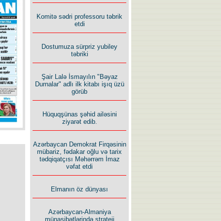
İlham İsmayıl yazır:
Komitə sədri professoru təbrik
etdi
Dostumuza sürpriz yubiley
təbriki
Şair Lalə İsmayılın "Bəyaz
Rusiyanın süqutunu qaçılmaz
Durnalar" adlı ilk kitabı işıq üzü
edən beş şərt
görüb
Hüquqşünas şəhid ailəsini
ziyarət edib.
Azərbaycan Demokrat Firqəsinin
mübariz, fədakar oğlu və tarix
tədqiqatçısı Məhərrəm İmaz
vəfat etdi
Elmanın öz dünyası
Azərbaycan-Almaniya
münasibətlərində strateji