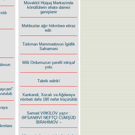
Müvəkkil Hüquq Mərkəzində
könüllülərin əhatə dairəsi
genişlənir
ıldı
Məhbuslar ağır hökmlərə etiraz
edir.
Türkman Məmmədovun İgidlik
Salnaməsi
Milli Ordumuzun şərəfli inkişaf
dovun
yolu
Təbrik edirik!
baycan!”
vurulub
Xankəndi, Xocalı və Ağdərəyə
növbəti dəfə 180 nəfər köçürülüb
vaya
Səməd VƏKİLOV yazır :
ƏFSANƏVİ NEFTÇİ CÜMŞÜD
İBRAHİMOV –
ökmlərə