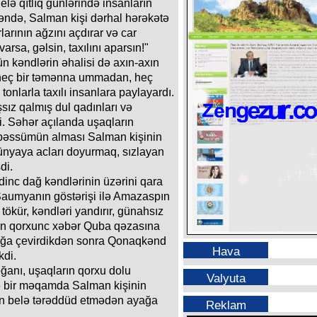
elə qıtlıq günlərində insanların
şəndə, Salman kişi dərhal hərəkətə
larının ağzını açdırar və car
arsa, gəlsin, taxılını aparsın!"
ün kəndlərin əhalisi də axın-axın
 heç bir təmənna ummadan, heç
onlarla taxılı insanlara paylayardı.
sız qalmış dul qadınları və
i. Səhər açılanda uşaqların
əbəssümün alması Salman kişinin
dünyaya acları doyurmaq, sızlayan
di.
dinc dağ kəndlərinin üzərini qara
Şaumyanın göstərişi ilə Amazaspın
 tökür, kəndləri yandırır, günahsız
dən qorxunc xəbər Quba qəzasına
ığa çevirdikdən sonra Qonaqkənd
Hava
kdi.
əğanı, uşaqların qorxu dolu
Valyuta
elə bir məqamda Salman kişinin
r an belə tərəddüd etmədən ayağa
Reklam