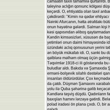
camaatın taxılı tamamilə qurtarırdı. B
taleyinə aclığın qorxunc kölgəsi dü
keçərdi. O, ehtiyatda olan taxıl anbar
çəkdirərdi: "Kimin nə qədər ehtiyacı v
Nəinki Afurcanın, hətta ətrafdakı büt
onun həyətinə gələrdi. Salman kişi
kəsi qapısından əliboş qaytarmadan t
Kəndin kimsəsizləri, xüsusən də baş
yetimləri onun daimi himayəsində id
üzündəki aclıq qorxusunun yerini t
ən böyük mükafatı idi. O, sanki bu 
qəlblərə məlhəm olmaq üçün gəlmiş
Təqvimlər 1918-ci ili göstərəndə bu 
buludlar aldı. Bakıda və Şamaxıda 
erməni-bolşevik silahlı dəstələri qan
insanları öldürürdülər. Çox keçmə
da çatdı. Düşmən Şamaxını xarabal
yolu ilə Quba şəhərinə gəlib keçəcə
Kəndlərə təşviş düşdü. Qadınların f
baxışları hamını lərzəyə gətirdi. B
polad iradəsi ön plana çıxdı. O, bi
qalxdı.