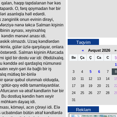
ə qalan, haqqı tapdalanan hər kəs
tapardı. O, fərq qoymadan hər bir
ri asanlıqla həll edərdi.
zənginlik onun evinin dirəyi,
 Mərziyə nənə təkcə Salman kişinin
binin aynası, xeyirxahlıq
ə kəndin mənəvi anası idi.
 əskik olmazdı. Uzaq kəndlərdən
Təqvim
kinlə, gülər üzlə qarşılayar, onlara
«
Avqust 2026 »
 göstərərdi. Salman kişinin Afurcada
Be
Ça
Ç
Ca
C
Ş
i igid bir dostu var idi: Əbdülxalıq.
uğu kənddə əsl qardaşlıq nümunəsi
1
ın xeyir-şəri ilə bağlı bir iş
3
4
5
6
7
8
ıq mütləq bir-birilə
10
11
12
13
14
1
bir qərar qəbul olunmalı olduqda,
ər götür-qoy edib tamamlayardılar.
17
18
19
20
21
2
Afurcanın və ətraf kəndlərin hər bir
24
25
26
27
28
2
. Bu dostluq kəndin həm xeyir
31
n möhkəm dayaq idi.
ası, köməyi, acın çörəyi idi. Elə
Reklam
qış ucbatından bütün ətraf kəndlərdə