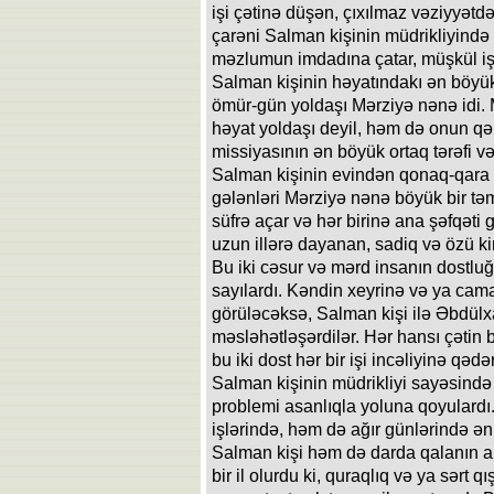
işi çətinə düşən, çıxılmaz vəziyyətd
çarəni Salman kişinin müdrikliyində 
məzlumun imdadına çatar, müşkül işlə
Salman kişinin həyatındakı ən böyük 
ömür-gün yoldaşı Mərziyə nənə idi.
həyat yoldaşı deyil, həm də onun qəl
missiyasının ən böyük ortaq tərəfi v
Salman kişinin evindən qonaq-qara
gələnləri Mərziyə nənə böyük bir təm
süfrə açar və hər birinə ana şəfqəti
uzun illərə dayanan, sadiq və özü kim
Bu iki cəsur və mərd insanın dostl
sayılardı. Kəndin xeyrinə və ya camaat
görüləcəksə, Salman kişi ilə Əbdülxal
məsləhətləşərdilər. Hər hansı çətin 
bu iki dost hər bir işi incəliyinə qəd
Salman kişinin müdrikliyi sayəsində 
problemi asanlıqla yoluna qoyulardı
işlərində, həm də ağır günlərində ə
Salman kişi həm də darda qalanın arx
bir il olurdu ki, quraqlıq və ya sərt 