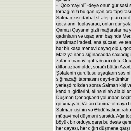
- "Qorxmayın!" -deyə onun gur səsi
torpağımızı bu qan içənlərə tapşırası 
Salman kişi dərhal strateji plan qurd
qocalarını toplayaraq, onları gur şəla
Qırmızı Qayanın gizli mağaralarına y
qadınların və uşaqların başında Mə
sarsılmaz iradəsi, ana şücaəti və tə
hər bir kəsə mənəvi dayaq oldu, qor
Mərziyə nənə sığınacaqda saxladığı 
zəfərin mənəvi qəhrəmanı oldu. Onun
dillər əzbəri oldu, sorağı bütün Azər
Şəlalənin gurultusu uşaqların səsini
sığınacağı tapmasını qeyri-mümkün ed
yerləşdirdikdən sonra Salman kişi v
kəndin igidlərini, əlinə silah ala bilən
Düşmən Qonaqkənd yolundan keçib 
qorxmayan, Vətən naminə ölməyə haz
Salman kişinin və Əbdülxalıqın rəhbə
müqavimət düşməni sarsıtdı. Ağır top
böyük bir orduya qarşı bu dəstə qə
hər qayası, hər cığırı düşmənə qarşı 