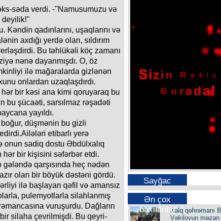
 əks-səda verdi. -"Namusumuzu və
deyilik!"
u. Kəndin qadınlarını, uşaqlarını və
lənin axdığı yerdə olan, sıldırım
erləşdirdi. Bu təhlükəli köç zamanı
rziyə nənə dayanmışdı. O, öz
mkinliyi ilə mağaralarda gizlənən
xunu onlardan uzaqlaşdırdı.
hər bir kəsi ana kimi qoruyaraq bu
 bu şücaəti, sarsılmaz rəşadəti
baycana yayıldı.
 boğur, düşmənin bu gizli
irdi.Ailələri etibarlı yerə
ə onun sadiq dostu Əbdülxalıq
 hər bir kişisini səfərbər etdi.
gələndə qarşısında heç nədən
ır olan bir böyük dəstəni gördü.
Sayğac
rliyi ilə başlayan qəfil və amansız
larla, pulemyotlarla silahlanmış
Ən çox
hrəmancasına vuruşurdu. Dağların
baxılanlar
Xalq qəhrəmanı B
bir silaha çevrilmişdi. Bu qeyri-
Vəkilovun məzarı 