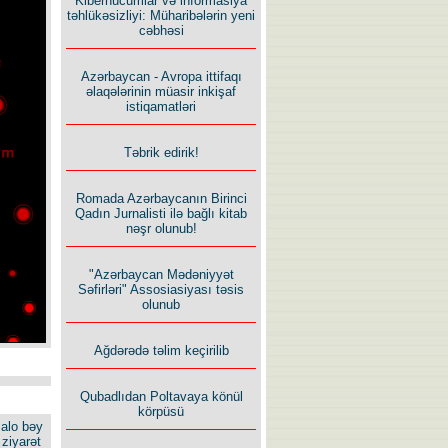
Kiberhücumlar və informasiya
təhlükəsizliyi: Müharibələrin yeni
cəbhəsi
Azərbaycan - Avropa ittifaqı
əlaqələrinin müasir inkişaf
istiqamatləri
Təbrik edirik!
Romada Azərbaycanın Birinci
Qadın Jurnalisti ilə bağlı kitab
nəşr olunub!
"Azərbaycan Mədəniyyət
Səfirləri" Assosiasiyası təsis
olunub
Ağdərədə təlim keçirilib
Qubadlıdan Poltavaya könül
körpüsü
alo bəy
ziyarət