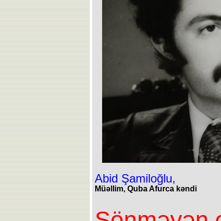
Abid Şamiloğlu,
Müəllim, Quba Afurca kəndi
Sönməyən 