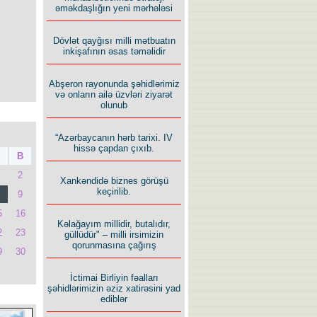
əməkdaşlığın yeni mərhələsi
Dövlət qayğısı milli mətbuatın
inkişafının əsas təməlidir
Abşeron rayonunda şəhidlərimiz
və onların ailə üzvləri ziyarət
olunub
“Azərbaycanın hərb tarixi. IV
hissə çapdan çıxıb.
B
2
Xankəndidə biznes görüşü
keçirilib.
9
5
16
Kəlağayım millidir, butalıdır,
2
23
güllüdür" – milli irsimizin
qorunmasına çağırış
9
30
İctimai Birliyin fəalları
şəhidlərimizin əziz xatirəsini yad
ediblər