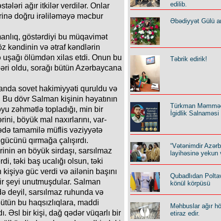
edilib.
ləri ağır itkilər verdilər. Onlar
inə doğru irəliləməyə məcbur
Əbədiyyət Gülü an
anlıq, göstərdiyi bu müqavimət
 öz kəndinin və ətraf kəndlərin
 uşağı ölümdən xilas etdi. Onun bu
Təbrik edirik!
zbəri oldu, sorağı bütün Azərbaycana
canda sovet hakimiyyəti quruldu və
 Bu dövr Salman kişinin həyatının
Türkman Məmmə
yu zəhmətlə topladığı, min bir
İgidlik Salnaməsi
rini, böyük mal naxırlarını, var-
ecədə tamamilə müflis vəziyyətə
gücünü qırmağa çalışırdı.
“Vətənimdir Azər
inin ən böyük sirdaşı, sarsılmaz
layihəsinə yekun 
di, təki baş ucalığı olsun, təki
kişiyə güc verdi və ailənin başını
Qubadlıdan Polta
bir şeyi unutmuşdular. Salman
könül körpüsü
də deyil, sarsılmaz ruhunda və
bütün bu haqsızlıqlara, maddi
Məhbuslar ağır h
 Əsl bir kişi, dağ qədər vüqarlı bir
etiraz edir.