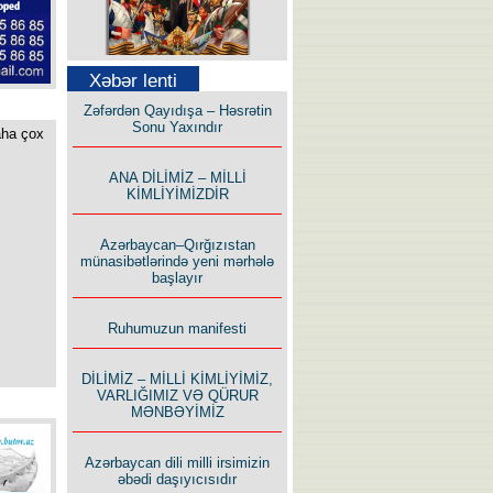
Səfər Alışarlı yazır
Xəbər lenti
Zəfərdən Qayıdışa – Həsrətin
Sonu Yaxındır
aha çox
ANA DİLİMİZ – MİLLİ
KİMLİYİMİZDİR
Uzun yolun Yolçusu
Azərbaycan–Qırğızıstan
münasibətlərində yeni mərhələ
başlayır
Ruhumuzun manifesti
Bu yolda mən varam!
DİLİMİZ – MİLLİ KİMLİYİMİZ,
VARLIĞIMIZ VƏ QÜRUR
MƏNBƏYİMİZ
Azərbaycan dili milli irsimizin
əbədi daşıyıcısıdır