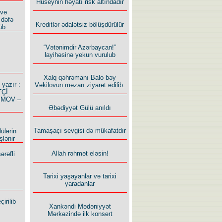
Hüseynin həyatı risk altındadır
 və
 dəfə
Kreditlər ədalətsiz bölüşdürülür
üb
“Vətənimdir Azərbaycan!”
layihəsinə yekun vurulub
Xalq qəhrəmanı Balo bəy
azır :
Vəkilovun məzarı ziyarət edilib.
TÇİ
İMOV –
Əbədiyyət Gülü anıldı
Tamaşaçı sevgisi də mükafatdır
ülərin
şlənir
Allah rəhmət eləsin!
ərəfli
Tarixi yaşayanlar və tarixi
yaradanlar
irilib
Xankəndi Mədəniyyət
Mərkəzində ilk konsert