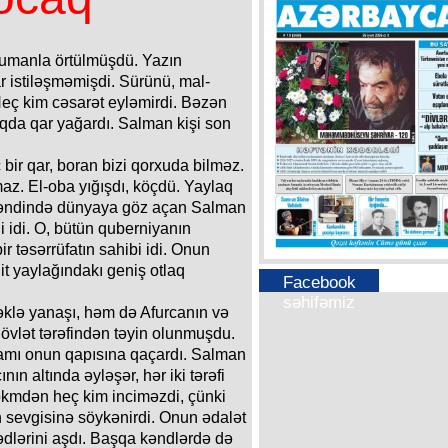
dumanla örtülmüşdü. Yazın
 istiləşməmişdi. Sürünü, mal-
eç kim cəsarət eyləmirdi. Bəzən
laqda qar yağardı. Salman kişi son
 bir qar, boran bizi qorxuda bilməz.
az. El-oba yığışdı, köçdü. Yaylaq
a kəndində dünyaya göz açan Salman
i idi. O, bütün quberniyanın
r təsərrüfatın sahibi idi. Onun
lit yaylağındakı geniş otlaq
Facebook
səhifəmiz
məklə yanaşı, həm də Afurcanın və
 dövlət tərəfindən təyin olunmuşdu.
amı onun qapısına qaçardı. Salman
ın altında əyləşər, hər iki tərəfi
ökmdən heç kim inciməzdi, çünki
n sevgisinə söykənirdi. Onun ədalət
ədlərini aşdı. Başqa kəndlərdə də