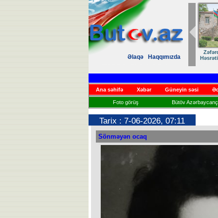
Zəfər
Əlaqə
Haqqımızda
Həsrət
Ana səhifə
Xəbər
Güneyin səsi
Əd
Foto görüş
Bütöv Azərbaycançı
Tarix : 7-06-2026, 07:11
Sönməyən ocaq