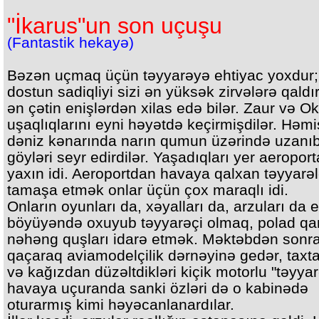
"İkarus"un son uçuşu
(Fantastik hekayə)
Bəzən uçmaq üçün təyyarəyə ehtiyac yoxdur; 
dostun sadiqliyi sizi ən yüksək zirvələrə qaldı
ən çətin enişlərdən xilas edə bilər. Zaur və O
uşaqlıqlarını eyni həyətdə keçirmişdilər. Həm
dəniz kənarında narın qumun üzərində uzanı
göyləri seyr edirdilər. Yaşadıqları yer aeropor
yaxın idi. Aeroportdan havaya qalxan təyyarə
tamaşa etmək onlar üçün çox maraqlı idi.
Onların oyunları da, xəyalları da, arzuları da ey
böyüyəndə oxuyub təyyarəçi olmaq, polad qa
nəhəng quşları idarə etmək. Məktəbdən sonr
qaçaraq aviamodelçilik dərnəyinə gedər, taxt
və kağızdan düzəltdikləri kiçik motorlu "təyyar
havaya uçuranda sanki özləri də o kabinədə
oturarmış kimi həyəcanlanardılar.