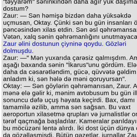
"təyyarəm" səninkindən daha ağır yük daşımal
dostum?
Zaur: — Sən həmişə bizdən daha yüksəkdə
uçmusan, Oktay. Çünki sən bu gün insanları 
pəncəsindən xilas etdin. Sən əsl qəhrəmansa
Vətən, xalq sənin qəhrəmanlığını unutmayaca
Zaur əlini dostunun çiyninə qoydu. Gözləri
dolmuşdu.
Zaur: —" Mən yuxarıda çarəsiz qalmışdım. 
aşağı baxanda sənin "İkarus"unu gördüm. Elə b
daha da cəsarətləndim, gücə, qüvvətə gəldim
anladım ki, sən hələ də məni qoruyursan".
Oktay: — Sən göylərin qəhrəmanısan, Zaur.
mənə elə gəlir ki, mənim avtobusum bu gün il
sonuncu dəfə uçuş həyata keçirdi. Bax, damı
tamamilə əzilib, amma sən sağsan. Bu vaxt
aeroportun xilasetmə qrupları və jurnalistlər o
tərəf qaçmağa başladılar. Kameralar parıldayı
bu möcüzəni lentə alırdı. İki dost üçün dünya
da gözəlləşmişdi. Bütün qəzetlər, jurnallar Za