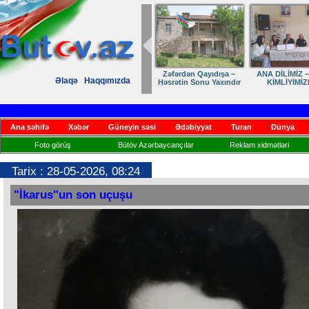
Zəfərdən Qayıdışa –
ANA DİLİMİZ –
Əlaqə
Haqqımızda
Həsrətin Sonu Yaxındır
KİMLİYİMİZ
Ana səhifə
Xəbər
Güneyin səsi
Ədəbiyyat
Turan
Dünya
Foto görüş
Bütöv Azərbaycançılar
Reklam xidmətləri
Tarix : 28-05-2026, 08:24
"İkarus"un son uçuşu