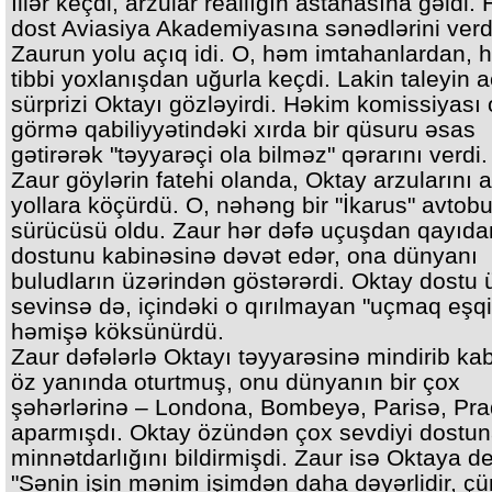
İllər keçdi, arzular reallığın astanasına gəldi. H
dost Aviasiya Akademiyasına sənədlərini verd
Zaurun yolu açıq idi. O, həm imtahanlardan,
tibbi yoxlanışdan uğurla keçdi. Lakin taleyin a
sürprizi Oktayı gözləyirdi. Həkim komissiyası
görmə qabiliyyətindəki xırda bir qüsuru əsas
gətirərək "təyyarəçi ola bilməz" qərarını verdi.
Zaur göylərin fatehi olanda, Oktay arzularını a
yollara köçürdü. O, nəhəng bir "İkarus" avto
sürücüsü oldu. Zaur hər dəfə uçuşdan qayıd
dostunu kabinəsinə dəvət edər, ona dünyanı
buludların üzərindən göstərərdi. Oktay dostu
sevinsə də, içindəki o qırılmayan "uçmaq eşqi
həmişə köksünürdü.
Zaur dəfələrlə Oktayı təyyarəsinə mindirib ka
öz yanında oturtmuş, onu dünyanın bir çox
şəhərlərinə – Londona, Bombeyə, Parisə, Pr
aparmışdı. Oktay özündən çox sevdiyi dostu
minnətdarlığını bildirmişdi. Zaur isə Oktaya d
"Sənin işin mənim işimdən daha dəyərlidir, çü