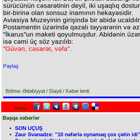
sürücünün cəsarətinin deyil, iki uşaqlıq dost
bir-birinə olan sonsuz inamının hekayəsidir.
Aviasiya Muzeyinin girişində bir abidə ucaldıl
Postamentin üzərində qəzalı təyyarənin və əz
"İkarus"un maketi qoyulmuşdur. Abidənin üzə
isə cəmi üç söz yazılıb:
"Güvən, cəsarət, vəfa".
Paylaş
Bölmə: Ədəbiyyat / Slayd / Xəbər lenti
Paylaş
Başqa xəbərlər
SON UÇUŞ
Zaur Svanadze: "10 nəfərlə oynamaq çox çətin idi