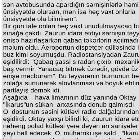
sən avtobusunda apardığın sərnişinlərlə həm
ünsiyyətdə olursan, mən isə heç vaxt onlarla
ünsiyyətdə ola bilmirəm".
Bir gün tale onları heç vaxt unudulmayacaq bi
sınağa çəkdi. Zaurun idarə etdiyi sərnişin təy
enişə hazırlaşarkən qabaq təkərlərin açılmadı
məlum oldu. Aeroportun dispetçer qülləsində
buz kimi soyumuşdu. Radiostansiyadan Zauru
eşidilirdi: "Qabaq şassi sıradan çıxıb, mexanik
baş vermir. Yanacaq bitmək üzrədir, gövdə üz
enişə məcburam". Bu təyyarənin burnunun be
zolağa sürtünərək alovlanması və böyük ehti
partlayış demək idi.
Aşağıda – hava limanının düz yanında Oktay
"İkarus"un sükanı arxasında donub qalmışdı.
O, dostunun səsini kütləvi radio dalğalarından
eşidirdi. Oktay yaxşı bilirdi ki, Zaurun idarə et
nəhəng polad kütləsi yerə dəyən an saniyələr
şeyi həll edəcək. O, mühərriki işə saldı, "İkar