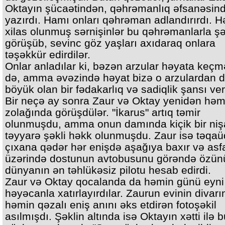
Oktayın şücaətindən, qəhrəmanlıq əfsanəsin
yazırdı. Hamı onları qəhrəman adlandırırdı. H
xilas olunmuş sərnişinlər bu qəhrəmanlarla ş
görüşüb, sevinc göz yaşları axıdaraq onlara
təşəkkür edirdilər.
Onlar anladılar ki, bəzən arzular həyata keç
də, amma əvəzində həyat bizə o arzulardan 
böyük olan bir fədakarlıq və sadiqlik şansı veri
Bir neçə ay sonra Zaur və Oktay yenidən həm
zolağında görüşdülər. "İkarus" artıq təmir
olunmuşdu, amma onun damında kiçik bir ni
təyyarə şəkli həkk olunmuşdu. Zaur isə təqa
çıxana qədər hər enişdə aşağıya baxır və asfa
üzərində dostunun avtobusunu görəndə özün
dünyanın ən təhlükəsiz pilotu hesab edirdi.
Zaur və Oktay qocalanda da həmin günü eyni
həyəcanla xatırlayırdılar. Zaurun evinin divar
həmin qəzalı eniş anını əks etdirən fotoşəkil
asılmışdı. Şəklin altında isə Oktayın xətti ilə 