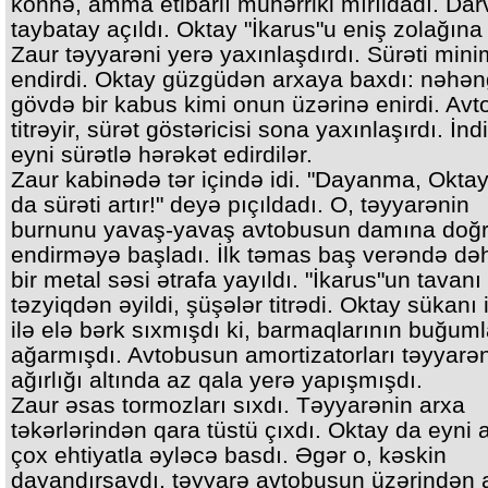
köhnə, amma etibarlı mühərriki mırıldadı. Da
taybatay açıldı. Oktay "İkarus"u eniş zolağına
Zaur təyyarəni yerə yaxınlaşdırdı. Sürəti mi
endirdi. Oktay güzgüdən arxaya baxdı: nəhən
gövdə bir kabus kimi onun üzərinə enirdi. Av
titrəyir, sürət göstəricisi sona yaxınlaşırdı. İnd
eyni sürətlə hərəkət edirdilər.
Zaur kabinədə tər içində idi. "Dayanma, Oktay,
da sürəti artır!" deyə pıçıldadı. O, təyyarənin
burnunu yavaş-yavaş avtobusun damına doğ
endirməyə başladı. İlk təmas baş verəndə dəh
bir metal səsi ətrafa yayıldı. "İkarus"un tavanı
təzyiqdən əyildi, şüşələr titrədi. Oktay sükanı i
ilə elə bərk sıxmışdı ki, barmaqlarının buğuml
ağarmışdı. Avtobusun amortizatorları təyyarən
ağırlığı altında az qala yerə yapışmışdı.
Zaur əsas tormozları sıxdı. Təyyarənin arxa
təkərlərindən qara tüstü çıxdı. Oktay da eyni
çox ehtiyatla əyləcə basdı. Əgər o, kəskin
dayandırsaydı, təyyarə avtobusun üzərindən 