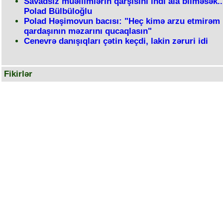
Savadsız müəllimlərin qarşısını indi ala bilməsək...
Polad Bülbüloğlu
Polad Həşimovun bacısı: "Heç kimə arzu etmirəm 
qardaşının məzarını qucaqlasın"
Cenevrə danışıqları çətin keçdi, lakin zəruri idi
Fikirlər