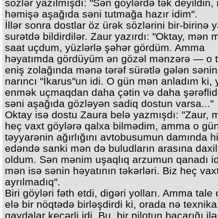
sözlər yazılmışdı: "Sən göylərdə tək deyildin
həmişə aşağıda səni tutmağa hazır idim".
İllər sonra dostlar öz ürək sözlərini bir-birinə y
surətdə bildirdilər. Zaur yazırdı: "Oktay, mən m
saat uçdum, yüzlərlə şəhər gördüm. Amma
həyatımda gördüyüm ən gözəl mənzərə — o t
eniş zolağında mənə tərəf sürətlə gələn sənin
narıncı "İkarus"un idi. O gün mən anladım ki, 
enmək uçmaqdan daha çətin və daha şərəflidi
səni aşağıda gözləyən sadiq dostun varsa..."
Oktay isə dostu Zaura belə yazmışdı: "Zaur, 
heç vaxt göylərə qalxa bilmədim, amma o gün
təyyarənin ağırlığını avtobusumun damında h
edəndə sanki mən də buludların arasına daxil
oldum. Sən mənim uşaqlıq arzumun qanadı id
mən isə sənin həyatının təkərləri. Biz heç vax
ayrılmadıq".
Biri göyləri fəth etdi, digəri yolları. Amma tale 
elə bir nöqtədə birləşdirdi ki, orada nə texnik
qaydalar keçərli idi. Bu, bir pilotun bacarığı ilə