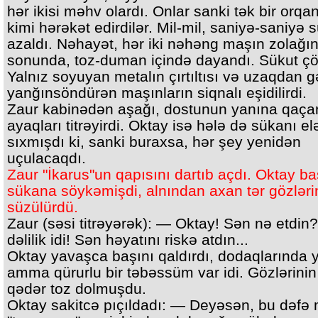
hər ikisi məhv olardı. Onlar sanki tək bir orqa
kimi hərəkət edirdilər. Mil-mil, saniyə-saniyə s
azaldı. Nəhayət, hər iki nəhəng maşın zolağı
sonunda, toz-duman içində dayandı. Sükut ç
Yalnız soyuyan metalın çırtıltısı və uzaqdan g
yanğınsöndürən maşınların siqnalı eşidilirdi.
Zaur kabinədən aşağı, dostunun yanına qaç
ayaqları titrəyirdi. Oktay isə hələ də sükanı el
sıxmışdı ki, sanki buraxsa, hər şey yenidən
uçulacaqdı.
Zaur "İkarus"un qapısını dartıb açdı. Oktay ba
sükana söykəmişdi, alnından axan tər gözləri
süzülürdü.
Zaur (səsi titrəyərək): — Oktay! Sən nə etdin?
dəlilik idi! Sən həyatını riskə atdın...
Oktay yavaşca başını qaldırdı, dodaqlarında 
amma qürurlu bir təbəssüm var idi. Gözlərinin
qədər toz dolmuşdu.
Oktay sakitcə pıçıldadı: — Deyəsən, bu dəfə