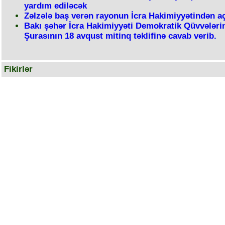
yardım ediləcək
Zəlzələ baş verən rayonun İcra Hakimiyyətindən a
Bakı şəhər İcra Hakimiyyəti Demokratik Qüvvələrin
Şurasının 18 avqust mitinq təklifinə cavab verib.
Fikirlər