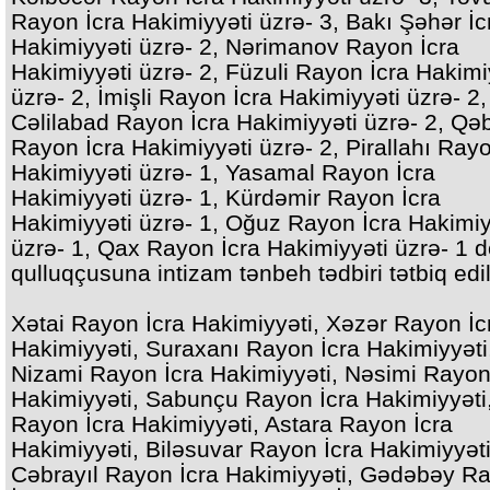
Rayon İcra Hakimiyyəti üzrə- 3, Bakı Şəhər İc
Hakimiyyəti üzrə- 2, Nərimanov Rayon İcra
Hakimiyyəti üzrə- 2, Füzuli Rayon İcra Hakimi
üzrə- 2, İmişli Rayon İcra Hakimiyyəti üzrə- 2,
Cəlilabad Rayon İcra Hakimiyyəti üzrə- 2, Qə
Rayon İcra Hakimiyyəti üzrə- 2, Pirallahı Rayo
Hakimiyyəti üzrə- 1, Yasamal Rayon İcra
Hakimiyyəti üzrə- 1, Kürdəmir Rayon İcra
Hakimiyyəti üzrə- 1, Oğuz Rayon İcra Hakimiy
üzrə- 1, Qax Rayon İcra Hakimiyyəti üzrə- 1 d
qulluqçusuna intizam tənbeh tədbiri tətbiq edil
Xətai Rayon İcra Hakimiyyəti, Xəzər Rayon İc
Hakimiyyəti, Suraxanı Rayon İcra Hakimiyyəti
Nizami Rayon İcra Hakimiyyəti, Nəsimi Rayon
Hakimiyyəti, Sabunçu Rayon İcra Hakimiyyəti
Rayon İcra Hakimiyyəti, Astara Rayon İcra
Hakimiyyəti, Biləsuvar Rayon İcra Hakimiyyəti
Cəbrayıl Rayon İcra Hakimiyyəti, Gədəbəy R