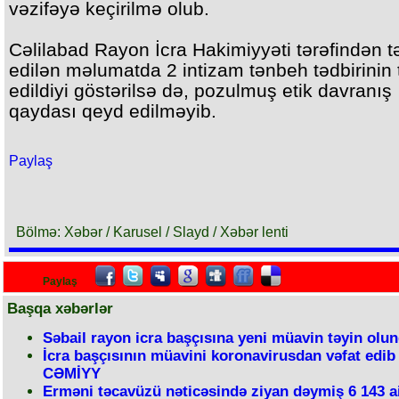
vəzifəyə keçirilmə olub.
Cəlilabad Rayon İcra Hakimiyyəti tərəfindən 
edilən məlumatda 2 intizam tənbeh tədbirinin 
edildiyi göstərilsə də, pozulmuş etik davranış
qaydası qeyd edilməyib.
Paylaş
Bölmə: Xəbər / Karusel / Slayd / Xəbər lenti
Paylaş
Başqa xəbərlər
Səbail rayon icra başçısına yeni müavin təyin olu
İcra başçısının müavini koronavirusdan vəfat edib
CƏMİYY
Erməni təcavüzü nəticəsində ziyan dəymiş 6 143 a