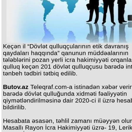
Keçən il “Dövlət qulluqçularının etik davranış
qaydaları haqqında” qanunun müddəalarının
tələblərini pozan yerli icra hakimiyyəti orqanl
qulluq keçən 201 dövlət qulluqçusu barədə in
tənbeh tədbiri tətbiq edilib.
Butov.az
Teleqraf.com-a istinadən xəbər verir
barədə dövlət qulluğunda xidməti fəaliyyətin
qiymətləndirilməsinə dair 2020-ci il üzrə hes
bildirilib.
Hesabata əsasən, təhlil zamanı müəyyən olun
Masallı Rayon İcra Hakimiyyəti üzrə- 19, Leri