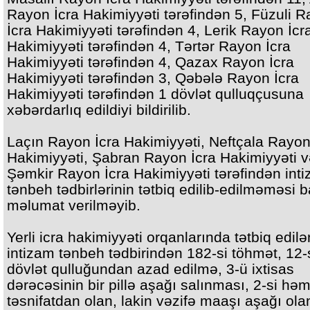
Rayon İcra Hakimiyyəti tərəfindən 5, Füzuli 
İcra Hakimiyyəti tərəfindən 4, Lerik Rayon İcr
Hakimiyyəti tərəfindən 4, Tərtər Rayon İcra
Hakimiyyəti tərəfindən 4, Qazax Rayon İcra
Hakimiyyəti tərəfindən 3, Qəbələ Rayon İcra
Hakimiyyəti tərəfindən 1 dövlət qulluqçusuna
xəbərdarlıq edildiyi bildirilib.
Laçın Rayon İcra Hakimiyyəti, Neftçala Rayon
Hakimiyyəti, Şabran Rayon İcra Hakimiyyəti 
Şəmkir Rayon İcra Hakimiyyəti tərəfindən int
tənbeh tədbirlərinin tətbiq edilib-edilməməsi 
məlumat verilməyib.
Yerli icra hakimiyyəti orqanlarında tətbiq edil
intizam tənbeh tədbirindən 182-si töhmət, 12-
dövlət qulluğundan azad edilmə, 3-ü ixtisas
dərəcəsinin bir pillə aşağı salınması, 2-si həm
təsnifatdan olan, lakin vəzifə maaşı aşağı ola