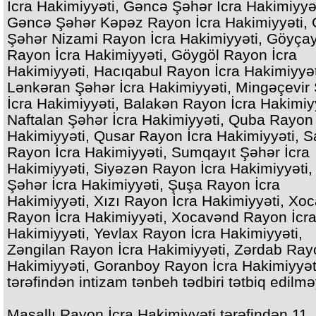
İcra Hakimiyyəti, Gəncə Şəhər İcra Hakimiyyət
Gəncə Şəhər Kəpəz Rayon İcra Hakimiyyəti,
Şəhər Nizami Rayon İcra Hakimiyyəti, Göyça
Rayon İcra Hakimiyyəti, Göygöl Rayon İcra
Hakimiyyəti, Hacıqabul Rayon İcra Hakimiyyət
Lənkəran Şəhər İcra Hakimiyyəti, Mingəçevir
İcra Hakimiyyəti, Balakən Rayon İcra Hakimiyy
Naftalan Şəhər İcra Hakimiyyəti, Quba Rayon 
Hakimiyyəti, Qusar Rayon İcra Hakimiyyəti, Sa
Rayon İcra Hakimiyyəti, Sumqayıt Şəhər İcra
Hakimiyyəti, Siyəzən Rayon İcra Hakimiyyəti,
Şəhər İcra Hakimiyyəti, Şuşa Rayon İcra
Hakimiyyəti, Xızı Rayon İcra Hakimiyyəti, Xoc
Rayon İcra Hakimiyyəti, Xocavənd Rayon İcr
Hakimiyyəti, Yevlax Rayon İcra Hakimiyyəti,
Zəngilan Rayon İcra Hakimiyyəti, Zərdab Ray
Hakimiyyəti, Goranboy Rayon İcra Hakimiyyət
tərəfindən intizam tənbeh tədbiri tətbiq edilmə
Masallı Rayon İcra Hakimiyyəti tərəfindən 11