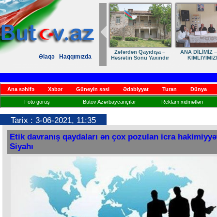
Zəfərdən Qayıdışa –
ANA DİLİMİZ –
Əlaqə
Haqqımızda
Həsrətin Sonu Yaxındır
KİMLİYİMİZ
Ana səhifə
Xəbər
Güneyin səsi
Ədəbiyyat
Turan
Dünya
Foto görüş
Bütöv Azərbaycançılar
Reklam xidmətləri
Tarix : 3-06-2021, 11:35
Etik davranış qaydaları ən çox pozulan icra hakimiyyət
Siyahı