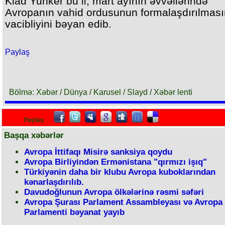
Klad Yunker bu il, mart ayının əvvəllərində
Avropanın vahid ordusunun formalaşdırılması
vacibliyini bəyan edib.
Paylaş
Bölmə: Xəbər / Dünya / Karusel / Slayd / Xəbər lenti
Paylaş
Başqa xəbərlər
Avropa İttifaqı Misirə sanksiya qoydu
Avropa Birliyindən Ermənistana "qırmızı işıq"
Türkiyənin daha bir klubu Avropa kuboklarından
kənarlaşdırılıb.
Davudoğlunun Avropa ölkələrinə rəsmi səfəri
Avropa Şurası Parlament Assambleyası və Avropa
Parlamenti bəyanat yayıb