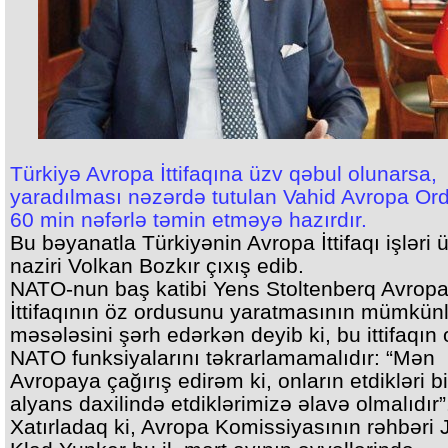
Türkiyə Avropa İttifaqına üzv qəbul olunarsa,
yaradılması nəzərdə tutulan Vahid Avropa Or
60 min nəfərlə təmin etməyə hazırdır.
Bu bəyanatla Türkiyənin Avropa İttifaqı işləri 
naziri Volkan Bozkır çıxış edib.
NATO-nun baş katibi Yens Stoltenberq Avrop
İttifaqının öz ordusunu yaratmasının mümkün
məsələsini şərh edərkən deyib ki, bu ittifaqın
NATO funksiyalarını təkrarlamamalıdır: “Mən
Avropaya çağırış edirəm ki, onların etdikləri b
alyans daxilində etdiklərimizə əlavə olmalıdır”
Xatırladaq ki, Avropa Komissiyasının rəhbəri 