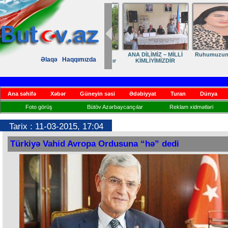
Dostumuza sürpriz
Elmanın öz d
Əlaqə
Haqqımızda
yubiley təbriki
Ana səhifə
Xəbər
Güneyin səsi
Ədəbiyyat
Turan
Dünya
Foto görüş
Bütöv Azərbaycançılar
Reklam xidmətləri
Tarix : 11-03-2015, 17:04
Türkiyə Vahid Avropa Ordusuna “hə” dedi