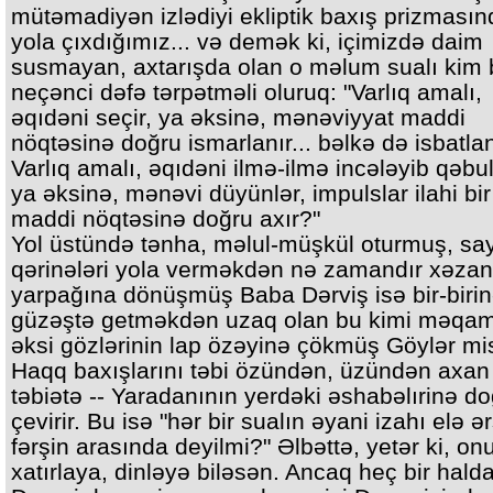
mütəmadiyən izlədiyi ekliptik baxış prizması
yola çıxdığımız... və demək ki, içimizdə daim
susmayan, axtarışda olan o məlum sualı kim b
neçənci dəfə tərpətməli oluruq: "Varlıq amalı,
əqıdəni seçir, ya əksinə, mənəviyyat maddi
nöqtəsinə doğru ismarlanır... bəlkə də isbatla
Varlıq amalı, əqıdəni ilmə-ilmə incələyib qəbul
ya əksinə, mənəvi düyünlər, impulslar ilahi bi
maddi nöqtəsinə doğru axır?"
Yol üstündə tənha, məlul-müşkül oturmuş, sa
qərinələri yola verməkdən nə zamandır xəzan
yarpağına dönüşmüş Baba Dərviş isə bir-biri
güzəştə getməkdən uzaq olan bu kimi məqam
əksi gözlərinin lap özəyinə çökmüş Göylər mis
Haqq baxışlarını təbi özündən, üzündən axan
təbiətə -- Yaradanının yerdəki əshabəlırinə d
çevirir. Bu isə "hər bir sualın əyani izahı elə ər
fərşin arasında deyilmi?" Əlbəttə, yetər ki, on
xatırlaya, dinləyə biləsən. Ancaq heç bir hald