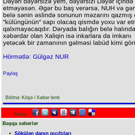
Dəyəri dəyərsizə yem, dəyərsizi Dəyər içind
etməyəsən. Əgər bu baş verərsə, NUH və gəm
belə sənin əslində sonunun məzarını qazmış 
"külüngünün" sapı olacaq qismdə yoxu var e
qalxmayacaqdır. Dəryada balığın belə halınd
xəbərdar olan Xaliqin isə inkarlara da imkanı
yetəcək bir zamanının gəlməsi labüd kimi gör
Hörmətlə: Gülgəz NUR
Paylaş
Bölmə: Köşə / Xəbər lenti
Paylaş
Başqa xəbərlər
Sökülən danın pıçıltıları