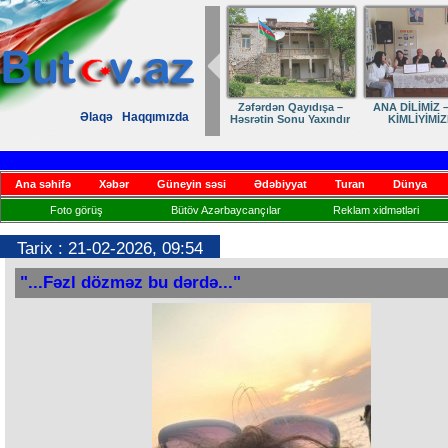
Zəfərdən Qayıdışa –
ANA DİLİMİZ –
Əlaqə
Haqqımızda
Həsrətin Sonu Yaxındır
KİMLİYİMİZ
Ana səhifə
Xəbər
Güneyin səsi
Ədəbiyyat
Turan
Dünya
Foto görüş
Bütöv Azərbaycançılar
Reklam xidmətləri
Tarix : 21-02-2026, 09:54
"...Fəzl dözməz bu dərdə..."