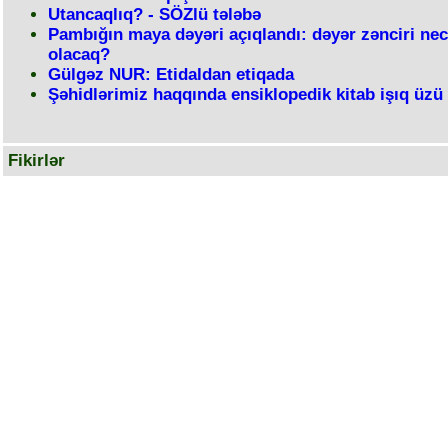
Utancaqlıq? - SÖZlü tələbə
Pambığın maya dəyəri açıqlandı: dəyər zənciri ne
olacaq?
Gülgəz NUR: Etidaldan etiqada
Şəhidlərimiz haqqında ensiklopedik kitab işıq üzü
Fikirlər