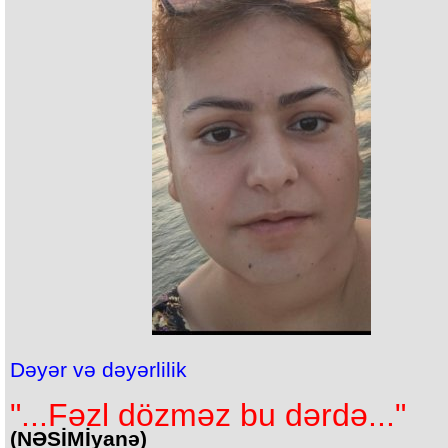
Dəyər və dəyərlilik
"...Fəzl dözməz bu dərdə..."
(NƏSİMİyanə)