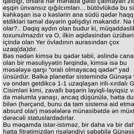
qaldığı, onlara hər mənada gəlib çatmayan zi
eşqin ünvansız qığılcımları... bütövlükdə bu sir
kəhkəşan isə o kəslərin ana südü qədər haqq
etdikləri təməl dəyərin gəlişdiyi məkandır. Nə
olar?.. Dəqiq aydın olan budur ki, müqəddəsli
toxunulmazdır və O, ilkin əqidəsindən üzübər
içində olan Yer övladının aurasından çox
uzaq(da)dır.
Bəs nədən kimsə bu qədər təbii, əslində can
olan bir məsuliyyətin fərqində, kimsə isə bu
məsələyə qarşı "oralı olmayacaq qədər" yad
ünsürdür. Bəlkə planetlər sistemində Günəşə
və ondan getdikcə 1-1 uzaqlaşan irili-xırdalı 
Cisimləri kimi, zavallı bəşərin layiqli-layiqsiz v
də məlumla yanaşı, ancaq düşünülə, hətta du
bilən (hərçənd, bunu da tam sistemə aid etm
absurd olar) məsələlərə münasibətdə ən müxt
dərəcəli statuslardadırlar.
Bu məqamda istər-istıməz, bir daha və bir dah
hətta fitrətimizdən rişələndiyi səbəbilə Günəşi