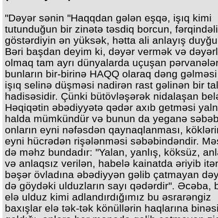
"Dəyər sənin "Haqqdan gələn eşqə, işıq kimi
tutunduğun bir zinətə təsdiq borcun, fərqindəli
göstərdiyin ən yüksək, hətta ali anlayış duyğu
Bəri başdan deyim ki, dəyər vermək və dəyərl
olmaq tam ayrı dünyalarda uçuşan pərvanələr
bunların bir-birinə HAQQ olaraq dəng gəlməsi
işıq selinə düşməsi nadirən rast gəlinən bir ta
hadisəsidir. Çünki bütövləşərək nidalaşan bel
Həqiqətin əbədiyyətə qədər axıb getməsi yaln
halda mümkündür və bunun da yeganə səbəb
onların eyni nəfəsdən qaynaqlanması, kökləri
eyni hücrədən rişələnməsi səbəbindəndir. Mə
də məhz bundadır: "Yalan, yanlış, köksüz, an
və anlaqsız verilən, habelə kainatda əriyib itə
bəşər övladına əbədiyyən gəlib çatmayan dəy
də göydəki ulduzların sayı qədərdir". Əcəba, 
elə ulduz kimi adlandırdığımız bu əsrarəngiz
baxışlar elə tək-tək könüllərin haqlarına binəs