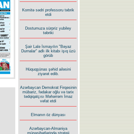
İlham İsmayıl yazır:
Komitə sədri professoru təbrik
etdi
Dostumuza sürpriz yubiley
təbriki
Şair Lalə İsmayılın "Bəyaz
Rusiyanın süqutunu qaçılmaz
Durnalar" adlı ilk kitabı işıq üzü
edən beş şərt
görüb
Hüquqşünas şəhid ailəsini
ziyarət edib.
Azərbaycan Demokrat Firqəsinin
mübariz, fədakar oğlu və tarix
tədqiqatçısı Məhərrəm İmaz
vəfat etdi
Elmanın öz dünyası
Azərbaycan-Almaniya
münasibətlərində strateji