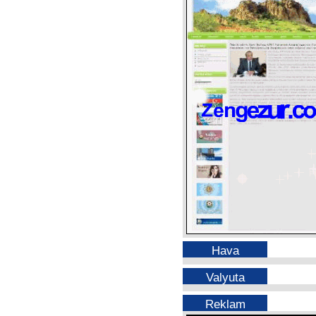
Hava
Valyuta
Reklam