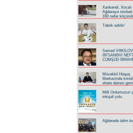
Xankəndi, Xocalı
Ağdərəyə növbəti
180 nəfər köçürül
Təbrik edirik!
Səməd VƏKİLOV y
ƏFSANƏVİ NEF
CÜMŞÜD İBRAH
Müvəkkil Hüquq
Mərkəzində könüll
əhatə dairəsi geni
Milli Ordumuzun ş
inkişaf yolu
Ağdərədə təlim keç