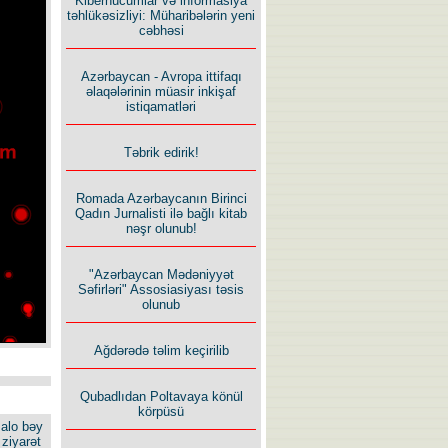
Kiberhücumlar və informasiya
təhlükəsizliyi: Müharibələrin yeni
cəbhəsi
Azərbaycan - Avropa ittifaqı
əlaqələrinin müasir inkişaf
istiqamatləri
Təbrik edirik!
Romada Azərbaycanın Birinci
Qadın Jurnalisti ilə bağlı kitab
nəşr olunub!
"Azərbaycan Mədəniyyət
Səfirləri" Assosiasiyası təsis
olunub
Ağdərədə təlim keçirilib
Qubadlıdan Poltavaya könül
körpüsü
alo bəy
ziyarət