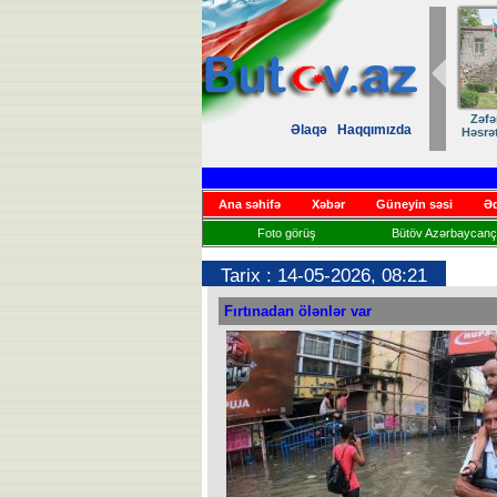
Zəfər
Əlaqə
Haqqımızda
Həsrət
Ana səhifə
Xəbər
Güneyin səsi
Əd
Foto görüş
Bütöv Azərbaycançı
Tarix : 14-05-2026, 08:21
Fırtınadan ölənlər var