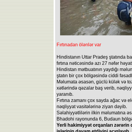
Fırtınadan ölənlər var
Hindistanın Uttar Pradeş ştatında ba
fırtına nəticəsində azı 27 nəfər həyatın
Hindistan mətbuatının yaydığı məluma
ştatın bir çox bölgəsində ciddi fəsa
Məlumata əsasən, güclü külək və toz 
xətlərində qəzalar baş verib, nəqliy
yaranıb.
Fırtına zamanı çox sayda ağac və elek
nəqliyyat vasitələrinə ziyan dəyib.
Səlahiyyətlilərin ilkin məlumatına ə
Bhadohi rayonunda 6, Budaun bölgəs
Yerli hakimiyyət orqanları zərərin
işlərinin davam etdiyini açıqlayıb
.