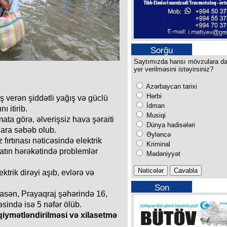
Sorğu
Saytımızda hansı mövzulara d
yer verilməsini istəyirsiniz?
Azərbaycan tarixi
Hərbi
ş verən şiddətli yağış və güclü
İdman
ı itirib.
Musiqi
ta görə, əlverişsiz hava şəraiti
Dünya hadisələri
dlara səbəb olub.
Əyləncə
fırtınası nəticəsində elektrik
Kriminal
yatın hərəkətində problemlər
Mədəniyyət
trik dirəyi aşıb, evlərə və
Son
sasən, Prayaqraj şəhərində 16,
buraxılışımız
ində isə 5 nəfər ölüb.
 qiymətləndirilməsi və xilasetmə