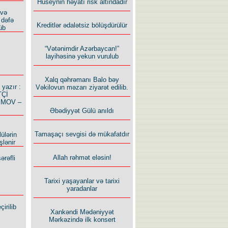
Hüseynin həyatı risk altındadır
 və
 dəfə
Kreditlər ədalətsiz bölüşdürülür
üb
“Vətənimdir Azərbaycan!”
layihəsinə yekun vurulub
Xalq qəhrəmanı Balo bəy
azır :
Vəkilovun məzarı ziyarət edilib.
TÇİ
İMOV –
Əbədiyyət Gülü anıldı
Tamaşaçı sevgisi də mükafatdır
ülərin
şlənir
Allah rəhmət eləsin!
ərəfli
Tarixi yaşayanlar və tarixi
yaradanlar
irilib
Xankəndi Mədəniyyət
Mərkəzində ilk konsert