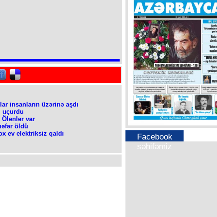
ar insanların üzərinə aşdı
i uçurdu
 Ölənlər var
nəfər öldü
x ev elektriksiz qaldı
Facebook
səhifəmiz