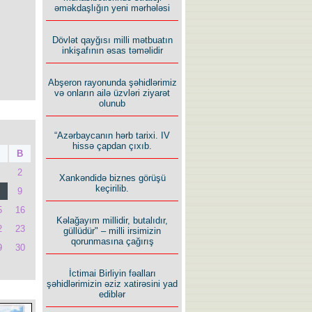
əməkdaşlığın yeni mərhələsi
Dövlət qayğısı milli mətbuatın
inkişafının əsas təməlidir
Abşeron rayonunda şəhidlərimiz
və onların ailə üzvləri ziyarət
olunub
“Azərbaycanın hərb tarixi. IV
hissə çapdan çıxıb.
B
2
Xankəndidə biznes görüşü
keçirilib.
9
5
16
Kəlağayım millidir, butalıdır,
2
23
güllüdür" – milli irsimizin
qorunmasına çağırış
9
30
İctimai Birliyin fəalları
şəhidlərimizin əziz xatirəsini yad
ediblər