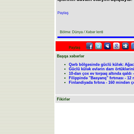
Paylaş
Bölmə: Dünya / Xəbər lenti
Paylaş
Başqa xəbərlər
Qərb bölgəsində güclü külək: Ağacl
Güclü külək evlərin dam örtüklərin
10-dan çox ev torpaq altında qaldı -
Filippində "Basyanq" fırtınası - 12 
Finlandiyada fırtına - 160 mindən ço
Fikirlər