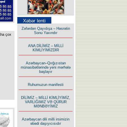
Səfər Alışarlı yazır
Xəbər lenti
Zəfərdən Qayıdışa – Həsrətin
Sonu Yaxındır
aha çox
ANA DİLİMİZ – MİLLİ
KİMLİYİMİZDİR
Uzun yolun Yolçusu
Azərbaycan–Qırğızıstan
münasibətlərində yeni mərhələ
başlayır
Ruhumuzun manifesti
Bu yolda mən varam!
DİLİMİZ – MİLLİ KİMLİYİMİZ,
VARLIĞIMIZ VƏ QÜRUR
MƏNBƏYİMİZ
Azərbaycan dili milli irsimizin
əbədi daşıyıcısıdır