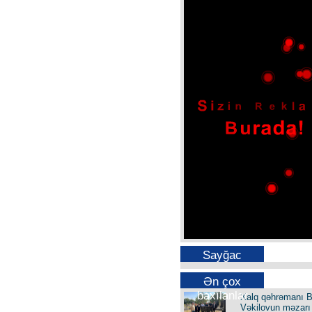
Sayğac
Ən çox
baxılanlar
Xalq qəhrəmanı B
Vəkilovun məzarı 