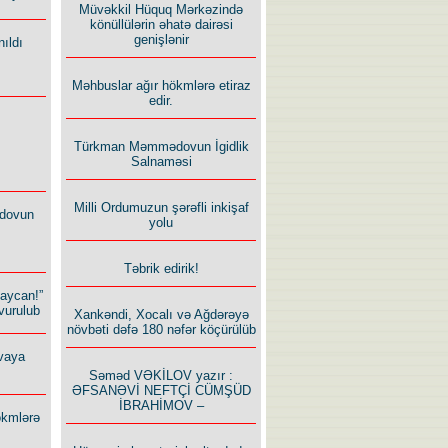
Müvəkkil Hüquq Mərkəzində
könüllülərin əhatə dairəsi
genişlənir
ıldı
Məhbuslar ağır hökmlərə etiraz
edir.
Türkman Məmmədovun İgidlik
Salnaməsi
Milli Ordumuzun şərəfli inkişaf
dovun
yolu
Təbrik edirik!
baycan!”
vurulub
Xankəndi, Xocalı və Ağdərəyə
növbəti dəfə 180 nəfər köçürülüb
vaya
Səməd VƏKİLOV yazır :
ƏFSANƏVİ NEFTÇİ CÜMŞÜD
İBRAHİMOV –
ökmlərə