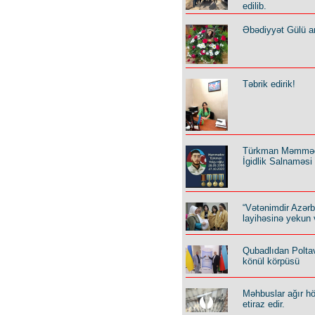
edilib.
Əbədiyyət Gülü an
Təbrik edirik!
Türkman Məmmə
İgidlik Salnaməsi
“Vətənimdir Azər
layihəsinə yekun 
Qubadlıdan Polta
könül körpüsü
Məhbuslar ağır h
etiraz edir.