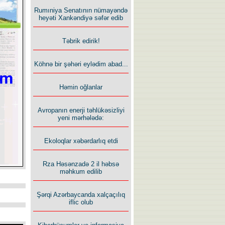
Rumıniya Senatının nümayəndə
heyəti Xankəndiyə səfər edib
Təbrik edirik!
Köhnə bir şəhəri eylədim abad...
Həmin oğlanlar
Avropanın enerji təhlükəsizliyi
yeni mərhələdə:
Ekoloqlar xəbərdarlıq etdi
Rza Həsənzadə 2 il həbsə
məhkum edilib
Şərqi Azərbaycanda xalçaçılıq
iflic olub