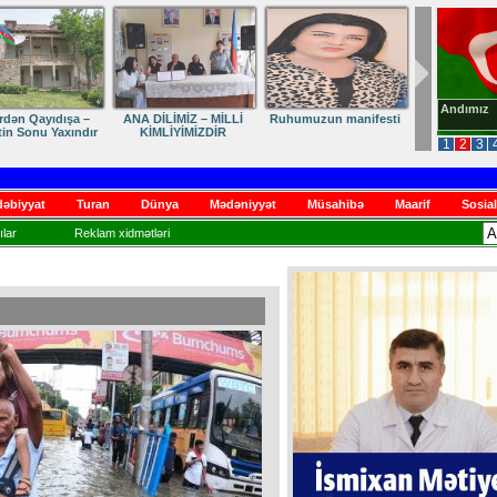
Andımız
dən Qayıdışa –
ANA DİLİMİZ – MİLLİ
Ruhumuzun manifesti
in Sonu Yaxındır
KİMLİYİMİZDİR
1
2
3
əbiyyat
Turan
Dünya
Mədəniyyət
Müsahibə
Maarif
Sosial
lar
Reklam xidmətləri