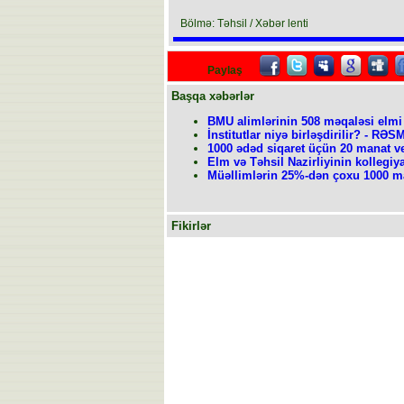
Bölmə: Təhsil / Xəbər lenti
Paylaş
Başqa xəbərlər
BMU alimlərinin 508 məqaləsi elmi
İnstitutlar niyə birləşdirilir? - RƏ
1000 ədəd siqaret üçün 20 manat ve
Elm və Təhsil Nazirliyinin kollegiya
Müəllimlərin 25%-dən çoxu 1000 m
Fikirlər