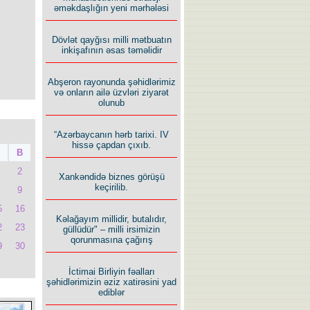
əməkdaşlığın yeni mərhələsi
Dövlət qayğısı milli mətbuatın
inkişafının əsas təməlidir
Abşeron rayonunda şəhidlərimiz
və onların ailə üzvləri ziyarət
olunub
“Azərbaycanın hərb tarixi. IV
hissə çapdan çıxıb.
B
2
Xankəndidə biznes görüşü
keçirilib.
9
5
16
Kəlağayım millidir, butalıdır,
2
23
güllüdür" – milli irsimizin
qorunmasına çağırış
9
30
İctimai Birliyin fəalları
şəhidlərimizin əziz xatirəsini yad
ediblər