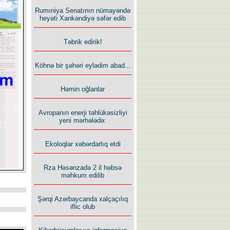
Rumıniya Senatının nümayəndə
heyəti Xankəndiyə səfər edib
Təbrik edirik!
Köhnə bir şəhəri eylədim abad...
Həmin oğlanlar
Avropanın enerji təhlükəsizliyi
yeni mərhələdə:
Ekoloqlar xəbərdarlıq etdi
Rza Həsənzadə 2 il həbsə
məhkum edilib
Şərqi Azərbaycanda xalçaçılıq
iflic olub