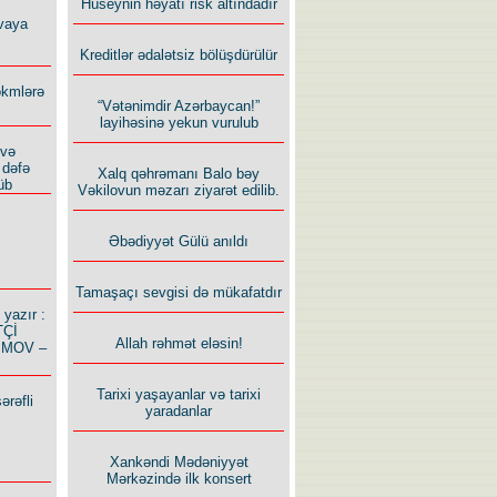
Hüseynin həyatı risk altındadır
vaya
Kreditlər ədalətsiz bölüşdürülür
ökmlərə
“Vətənimdir Azərbaycan!”
layihəsinə yekun vurulub
 və
 dəfə
Xalq qəhrəmanı Balo bəy
üb
Vəkilovun məzarı ziyarət edilib.
Əbədiyyət Gülü anıldı
Tamaşaçı sevgisi də mükafatdır
azır :
TÇİ
Allah rəhmət eləsin!
İMOV –
Tarixi yaşayanlar və tarixi
ərəfli
yaradanlar
Xankəndi Mədəniyyət
Mərkəzində ilk konsert