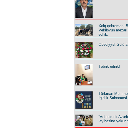
Xalq qəhrəmanı B
Vəkilovun məzarı 
edilib.
Əbədiyyət Gülü an
Təbrik edirik!
Türkman Məmmə
İgidlik Salnaməsi
“Vətənimdir Azər
layihəsinə yekun 