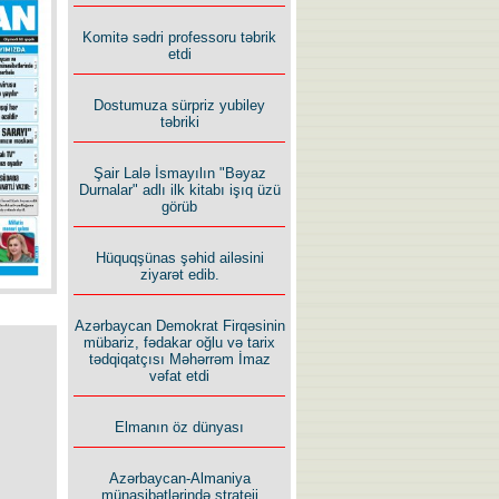
İlham İsmayıl yazır:
Komitə sədri professoru təbrik
etdi
Dostumuza sürpriz yubiley
təbriki
Rusiyanın süqutunu qaçılmaz
Şair Lalə İsmayılın "Bəyaz
edən beş şərt
Durnalar" adlı ilk kitabı işıq üzü
görüb
Hüquqşünas şəhid ailəsini
ziyarət edib.
Azərbaycan Demokrat Firqəsinin
mübariz, fədakar oğlu və tarix
tədqiqatçısı Məhərrəm İmaz
vəfat etdi
Elmanın öz dünyası
Azərbaycan-Almaniya
münasibətlərində strateji