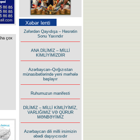
Səfər Alışarlı yazır
Xəbər lenti
Zəfərdən Qayıdışa – Həsrətin
Sonu Yaxındır
aha çox
ANA DİLİMİZ – MİLLİ
KİMLİYİMİZDİR
Uzun yolun Yolçusu
Azərbaycan–Qırğızıstan
münasibətlərində yeni mərhələ
başlayır
Ruhumuzun manifesti
Bu yolda mən varam!
DİLİMİZ – MİLLİ KİMLİYİMİZ,
VARLIĞIMIZ VƏ QÜRUR
MƏNBƏYİMİZ
Azərbaycan dili milli irsimizin
əbədi daşıyıcısıdır