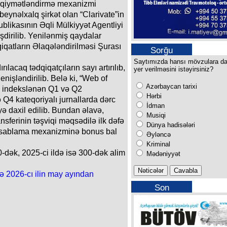
ə qiymətləndirmə mexanizmi
eynəlxalq şirkət olan “Clarivate”in
likasının Əqli Mülkiyyət Agentliyi
şdirilib. Yenilənmiş qaydalar
qatların Əlaqələndirilməsi Şurası
Sorğu
Saytımızda hansı mövzulara d
lacaq tədqiqatçıların sayı artırılıb,
yer verilməsini istəyirsiniz?
nişləndirilib. Belə ki, “Web of
Azərbaycan tarixi
a indekslənən Q1 və Q2
Hərbi
ə Q4 kateqoriyalı jurnallarda dərc
İdman
ə daxil edilib. Bundan əlavə,
Musiqi
ansferinin təşviqi məqsədilə ilk dəfə
Dünya hadisələri
hesablama mexanizminə bonus bal
Əyləncə
Kriminal
0-dək, 2025-ci ildə isə 300-dək alim
Mədəniyyət
nə 2026-cı ilin may ayından
Son
buraxılışımız