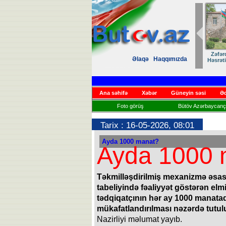
Zəfər
Əlaqə
Haqqımızda
Həsrət
Ana səhifə
Xəbər
Güneyin səsi
Əd
Foto görüş
Bütöv Azərbaycançı
Tarix : 16-05-2026, 08:01
Ayda 1000 manat?
Ayda 1000 
Təkmilləşdirilmiş mexanizmə əsasə
tabeliyində fəaliyyət göstərən el
tədqiqatçının hər ay 1000 manat
mükafatlandırılması nəzərdə tutulu
Nazirliyi məlumat yayıb.