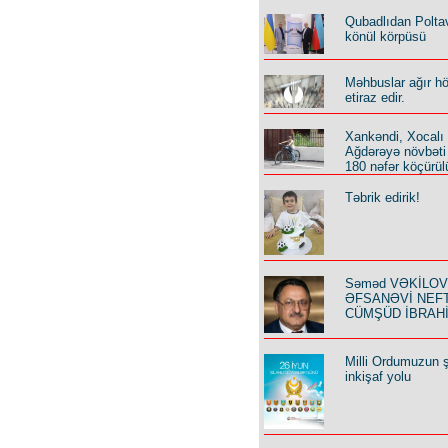
Qubadlıdan Polta
könül körpüsü
Məhbuslar ağır h
etiraz edir.
Xankəndi, Xocalı
Ağdərəyə növbəti
180 nəfər köçürül
Təbrik edirik!
Səməd VƏKİLOV y
ƏFSANƏVİ NEF
CÜMŞÜD İBRAH
Milli Ordumuzun ş
inkişaf yolu