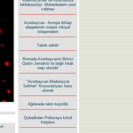
Kiberhücumlar və informasiya
təhlükəsizliyi: Müharibələrin yeni
cəbhəsi
Azərbaycan - Avropa ittifaqı
əlaqələrinin müasir inkişaf
istiqamatləri
Təbrik edirik!
Romada Azərbaycanın Birinci
Qadın Jurnalisti ilə bağlı kitab
nəşr olunub!
"Azərbaycan Mədəniyyət
Səfirləri" Assosiasiyası təsis
olunub
Ağdərədə təlim keçirilib
Qubadlıdan Poltavaya könül
körpüsü
in!