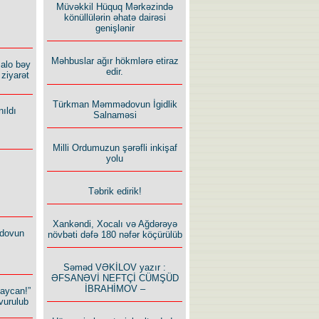
Müvəkkil Hüquq Mərkəzində
könüllülərin əhatə dairəsi
genişlənir
Məhbuslar ağır hökmlərə etiraz
alo bəy
edir.
ziyarət
Türkman Məmmədovun İgidlik
ıldı
Salnaməsi
Milli Ordumuzun şərəfli inkişaf
yolu
Təbrik edirik!
Xankəndi, Xocalı və Ağdərəyə
dovun
növbəti dəfə 180 nəfər köçürülüb
Səməd VƏKİLOV yazır :
ƏFSANƏVİ NEFTÇİ CÜMŞÜD
İBRAHİMOV –
baycan!”
vurulub