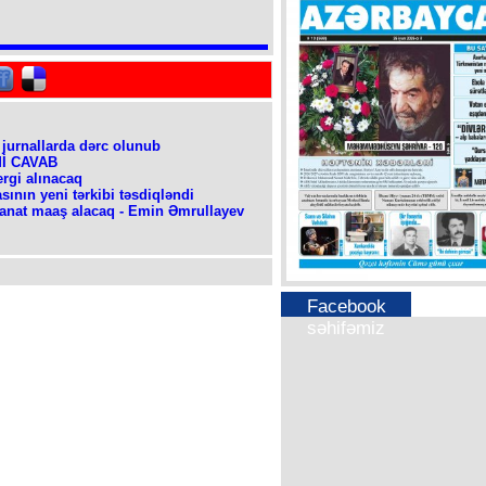
 jurnallarda dərc olunub
SMİ CAVAB
rgi alınacaq
sının yeni tərkibi təsdiqləndi
anat maaş alacaq - Emin Əmrullayev
Facebook
səhifəmiz