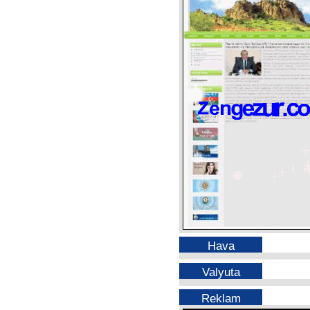
Hava
Valyuta
Reklam