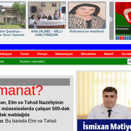
Andımız
dən Qayıdışa –
ANA DİLİMİZ – MİLLİ
Ruhumuzun manifesti
in Sonu Yaxındır
KİMLİYİMİZDİR
1
2
3
əbiyyat
Turan
Dünya
Mədəniyyət
Müsahibə
Maarif
Sosial
lar
Reklam xidmətləri
manat?
n, Elm və Təhsil Nazirliyinin
mi müəssisələrdə çalışan 500-dək
adək məbləğdə
r.
Bu barədə Elm və Təhsil