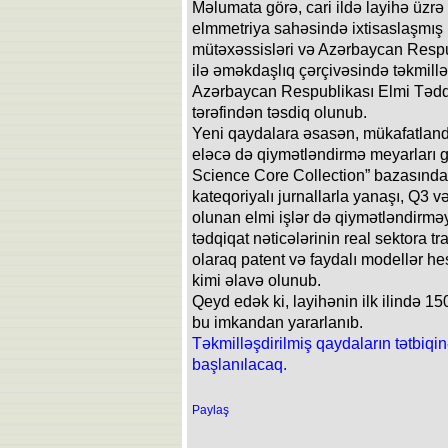
Məlumata görə, cari ildə layihə üzr
elmmetriya sahəsində ixtisaslaşmış b
mütəxəssisləri və Azərbaycan Respub
ilə əməkdaşlıq çərçivəsində təkmillə
Azərbaycan Respublikası Elmi Tədqi
tərəfindən təsdiq olunub.
Yeni qaydalara əsasən, mükafatlandırı
eləcə də qiymətləndirmə meyarları ge
Science Core Collection” bazasınd
kateqoriyalı jurnallarla yanaşı, Q3 v
olunan elmi işlər də qiymətləndirməy
tədqiqat nəticələrinin real sektora tr
olaraq patent və faydalı modellər 
kimi əlavə olunub.
Qeyd edək ki, layihənin ilk ilində 15
bu imkandan yararlanıb.
Təkmilləşdirilmiş qaydaların tətbiqi
başlanılacaq.
Paylaş