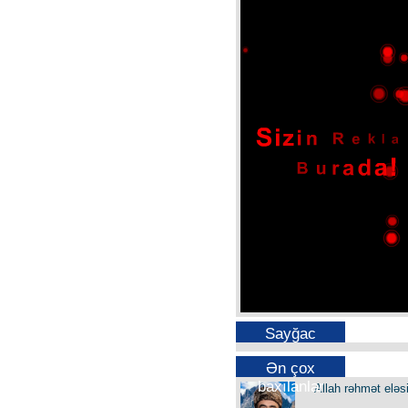
Sayğac
Ən çox
baxılanlar
Allah rəhmət eləs