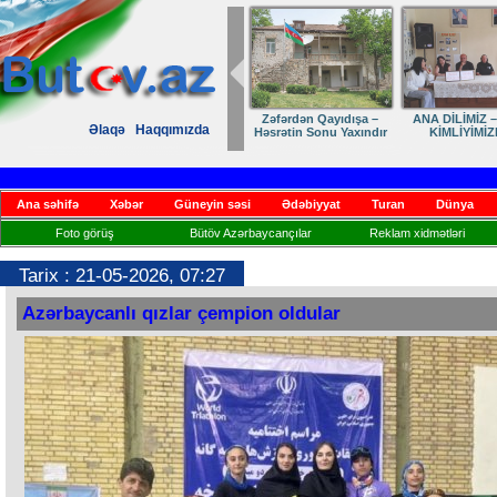
Dostumuza sürpriz
Elmanın öz d
Əlaqə
Haqqımızda
yubiley təbriki
Ana səhifə
Xəbər
Güneyin səsi
Ədəbiyyat
Turan
Dünya
Foto görüş
Bütöv Azərbaycançılar
Reklam xidmətləri
Tarix : 21-05-2026, 07:27
Azərbaycanlı qızlar çempion oldular