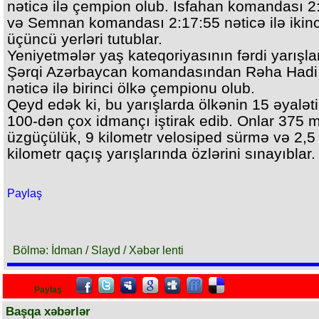
nəticə ilə çempion olub. İsfahan komandası 2
və Semnan komandası 2:17:55 nəticə ilə ikinc
üçüncü yerləri tutublar.
Yeniyetmələr yaş kateqoriyasının fərdi yarışla
Şərqi Azərbaycan komandasından Rəha Hadi
nəticə ilə birinci ölkə çempionu olub.
Qeyd edək ki, bu yarışlarda ölkənin 15 əyalət
100-dən çox idmançı iştirak edib. Onlar 375 m
üzgüçülük, 9 kilometr velosiped sürmə və 2,5
kilometr qaçış yarışlarında özlərini sınayıblar.
Paylaş
Bölmə: İdman / Slayd / Xəbər lenti
Paylaş
Başqa xəbərlər