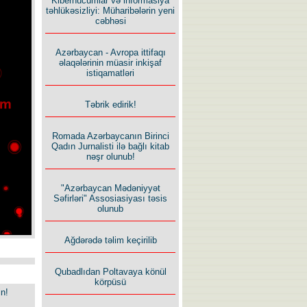
Kiberhücumlar və informasiya
təhlükəsizliyi: Müharibələrin yeni
cəbhəsi
Azərbaycan - Avropa ittifaqı
əlaqələrinin müasir inkişaf
istiqamatləri
Təbrik edirik!
Romada Azərbaycanın Birinci
Qadın Jurnalisti ilə bağlı kitab
nəşr olunub!
"Azərbaycan Mədəniyyət
Səfirləri" Assosiasiyası təsis
olunub
Ağdərədə təlim keçirilib
Qubadlıdan Poltavaya könül
körpüsü
in!