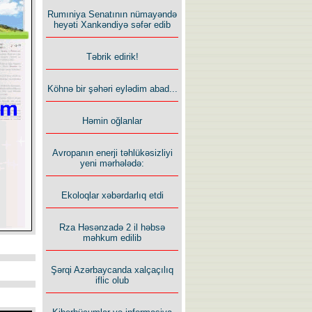
Rumıniya Senatının nümayəndə
heyəti Xankəndiyə səfər edib
Təbrik edirik!
Köhnə bir şəhəri eylədim abad...
Həmin oğlanlar
Avropanın enerji təhlükəsizliyi
yeni mərhələdə:
Ekoloqlar xəbərdarlıq etdi
Rza Həsənzadə 2 il həbsə
məhkum edilib
Şərqi Azərbaycanda xalçaçılıq
iflic olub