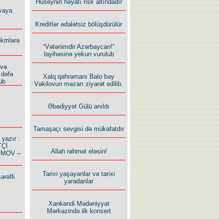
Hüseynin həyatı risk altındadır
vaya
Kreditlər ədalətsiz bölüşdürülür
ökmlərə
“Vətənimdir Azərbaycan!”
layihəsinə yekun vurulub
 və
 dəfə
Xalq qəhrəmanı Balo bəy
üb
Vəkilovun məzarı ziyarət edilib.
Əbədiyyət Gülü anıldı
Tamaşaçı sevgisi də mükafatdır
azır :
TÇİ
Allah rəhmət eləsin!
İMOV –
Tarixi yaşayanlar və tarixi
ərəfli
yaradanlar
Xankəndi Mədəniyyət
Mərkəzində ilk konsert