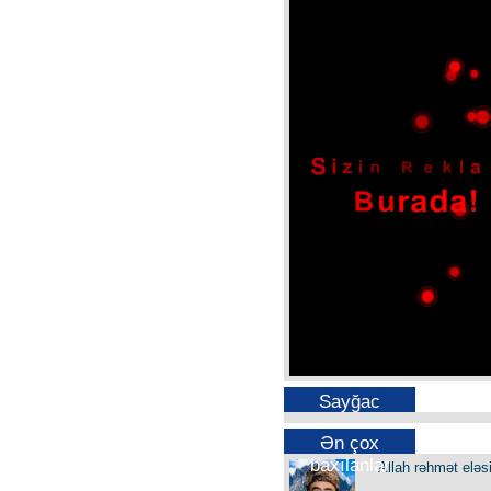
Sayğac
Ən çox
baxılanlar
Allah rəhmət eləs