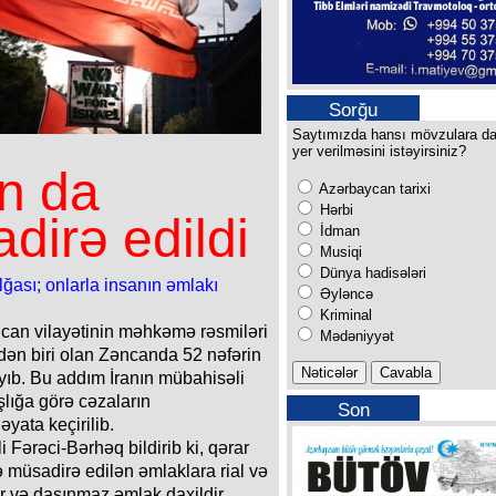
Sorğu
Saytımızda hansı mövzulara d
yer verilməsini istəyirsiniz?
ın da
Azərbaycan tarixi
Hərbi
dirə edildi
İdman
Musiqi
Dünya hadisələri
ası; onlarla insanın əmlakı
Əyləncə
Kriminal
can vilayətinin məhkəmə rəsmiləri
Mədəniyyət
dən biri olan Zəncanda 52 nəfərin
ayıb. Bu addım İranın mübahisəli
şlığa görə cəzaların
Son
yata keçirilib.
buraxılışımız
 Fərəci-Bərhəq bildirib ki, qərar
ə müsadirə edilən əmlaklara rial və
nar və daşınmaz əmlak daxildir.