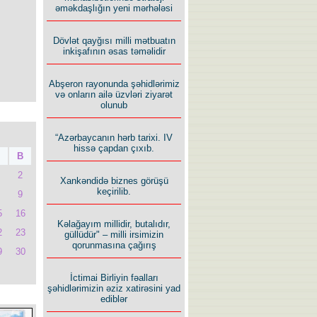
əməkdaşlığın yeni mərhələsi
Dövlət qayğısı milli mətbuatın
inkişafının əsas təməlidir
Abşeron rayonunda şəhidlərimiz
və onların ailə üzvləri ziyarət
olunub
“Azərbaycanın hərb tarixi. IV
hissə çapdan çıxıb.
B
2
Xankəndidə biznes görüşü
keçirilib.
9
5
16
Kəlağayım millidir, butalıdır,
2
23
güllüdür" – milli irsimizin
qorunmasına çağırış
9
30
İctimai Birliyin fəalları
şəhidlərimizin əziz xatirəsini yad
ediblər