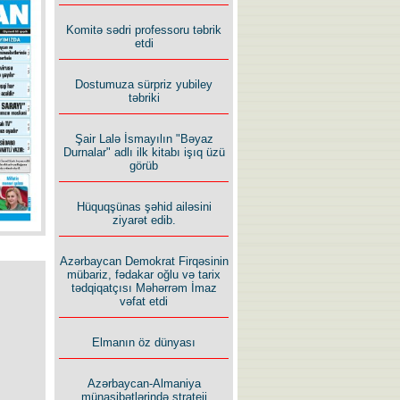
İlham İsmayıl yazır:
Komitə sədri professoru təbrik
etdi
Dostumuza sürpriz yubiley
təbriki
Şair Lalə İsmayılın "Bəyaz
Rusiyanın süqutunu qaçılmaz
Durnalar" adlı ilk kitabı işıq üzü
edən beş şərt
görüb
Hüquqşünas şəhid ailəsini
ziyarət edib.
Azərbaycan Demokrat Firqəsinin
mübariz, fədakar oğlu və tarix
tədqiqatçısı Məhərrəm İmaz
vəfat etdi
Elmanın öz dünyası
Azərbaycan-Almaniya
münasibətlərində strateji