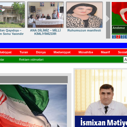
Andımız
dən Qayıdışa –
ANA DİLİMİZ – MİLLİ
Ruhumuzun manifesti
in Sonu Yaxındır
KİMLİYİMİZDİR
1
2
3
əbiyyat
Turan
Dünya
Mədəniyyət
Müsahibə
Maarif
Sosial
lar
Reklam xidmətləri