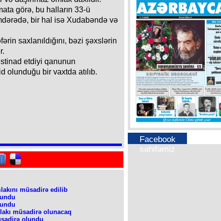
a görə, bu halların 33-ü
dərədə, bir hal isə Xudabəndə və
ərin saxlanıldığını, bəzi şəxslərin
r.
stinad etdiyi qanunun
d olunduğu bir vaxtda atılıb.
Facebook
səhifəmiz
lakını müsadirə edilib
lundu
lundu
əmlakı müsadirə olunacaq
üsadirə olundu