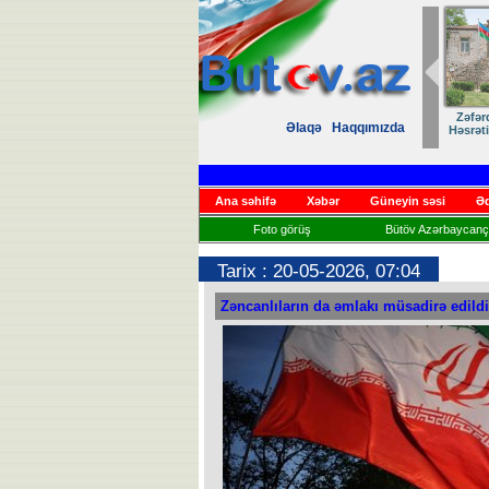
Zəfər
Əlaqə
Haqqımızda
Həsrət
Ana səhifə
Xəbər
Güneyin səsi
Əd
Foto görüş
Bütöv Azərbaycançı
Tarix : 20-05-2026, 07:04
Zəncanlıların da əmlakı müsadirə edildi