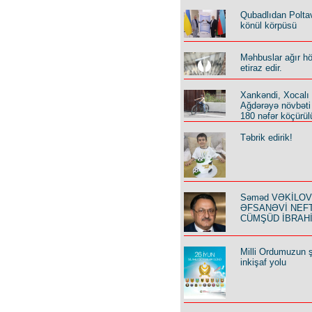
Qubadlıdan Polta
könül körpüsü
Məhbuslar ağır h
etiraz edir.
Xankəndi, Xocalı
Ağdərəyə növbəti
180 nəfər köçürül
Təbrik edirik!
Səməd VƏKİLOV y
ƏFSANƏVİ NEF
CÜMŞÜD İBRAH
Milli Ordumuzun ş
inkişaf yolu