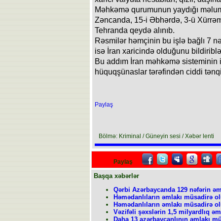
Məhkəmə qurumunun yaydığı məlumat
Zəncanda, 15-i Əbhərdə, 3-ü Xürrəm
Tehranda qeydə alınıb.
Rəsmilər həmçinin bu işlə bağlı 7 nəf
isə İran xaricində olduğunu bildiriblə
Bu addım İran məhkəmə sisteminin i
hüquqşünaslar tərəfindən ciddi tənqi
Paylaş
Bölmə: Kriminal / Güneyin sesi / Xəbər lenti
Paylaş
Başqa xəbərlər
Qərbi Azərbaycanda 129 nəfərin əm
Həmədanlıların əmlakı müsadirə o
Həmədanlıların əmlakı müsadirə o
Vəzifəli şəxslərin 1,5 milyardlıq 
Daha 13 azərbaycanlının əmlakı m