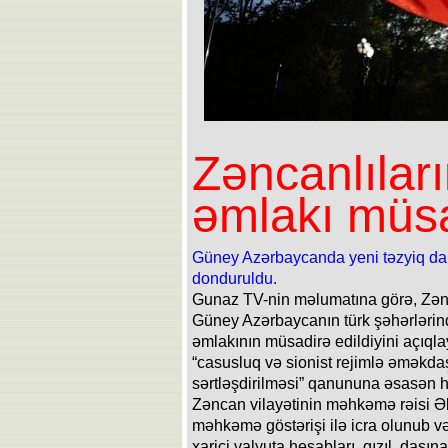
Zəncanlılar
əmlakı müsa
Güney Azərbaycanda yeni təzyiq dalğ
donduruldu.
Gunaz TV-nin məlumatına görə, Zən
Güney Azərbaycanın türk şəhərlərin
əmlakının müsadirə edildiyini açıql
“casusluq və sionist rejimlə əməkda
sərtləşdirilməsi” qanununa əsasən hə
Zəncan vilayətinin məhkəmə rəisi Əli
məhkəmə göstərişi ilə icra olunub v
xarici valyuta hesabları, qızıl, daşı