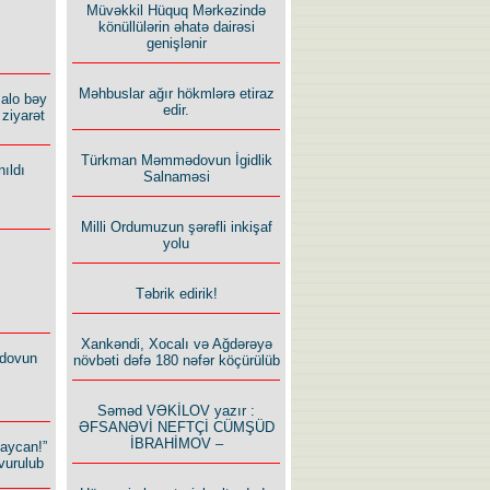
Müvəkkil Hüquq Mərkəzində
könüllülərin əhatə dairəsi
genişlənir
Məhbuslar ağır hökmlərə etiraz
alo bəy
edir.
ziyarət
Türkman Məmmədovun İgidlik
ıldı
Salnaməsi
Milli Ordumuzun şərəfli inkişaf
yolu
Təbrik edirik!
Xankəndi, Xocalı və Ağdərəyə
dovun
növbəti dəfə 180 nəfər köçürülüb
Səməd VƏKİLOV yazır :
ƏFSANƏVİ NEFTÇİ CÜMŞÜD
İBRAHİMOV –
baycan!”
vurulub