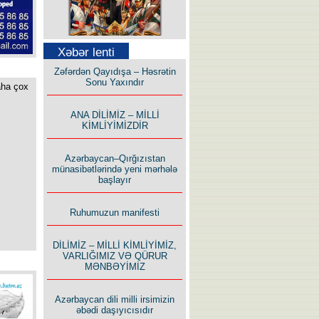
Səfər Alışarlı yazır
Xəbər lenti
Zəfərdən Qayıdışa – Həsrətin
Sonu Yaxındır
aha çox
ANA DİLİMİZ – MİLLİ
KİMLİYİMİZDİR
Uzun yolun Yolçusu
Azərbaycan–Qırğızıstan
münasibətlərində yeni mərhələ
başlayır
Ruhumuzun manifesti
Bu yolda mən varam!
DİLİMİZ – MİLLİ KİMLİYİMİZ,
VARLIĞIMIZ VƏ QÜRUR
MƏNBƏYİMİZ
Azərbaycan dili milli irsimizin
əbədi daşıyıcısıdır