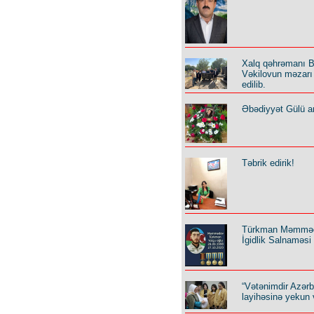
Xalq qəhrəmanı B
Vəkilovun məzarı 
edilib.
Əbədiyyət Gülü an
Təbrik edirik!
Türkman Məmmə
İgidlik Salnaməsi
“Vətənimdir Azər
layihəsinə yekun 