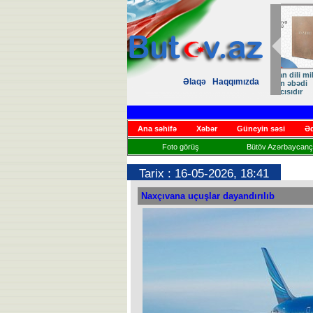
Zəfər
Əlaqə
Haqqımızda
Həsrət
Ana səhifə
Xəbər
Güneyin səsi
Əd
Foto görüş
Bütöv Azərbaycançı
Tarix : 16-05-2026, 18:41
Naxçıvana uçuşlar dayandırılıb