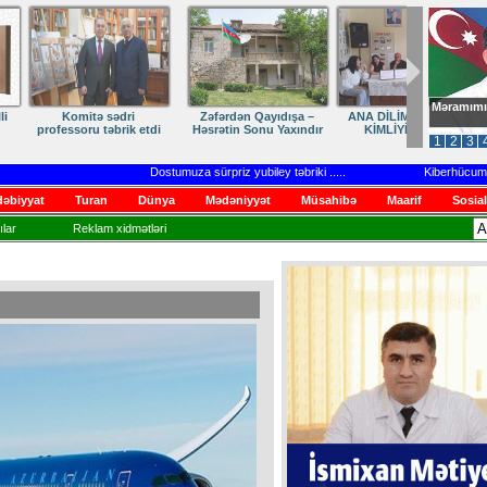
Məramımı
dən Qayıdışa –
ANA DİLİMİZ – MİLLİ
Ruhumuzun manifesti
in Sonu Yaxındır
KİMLİYİMİZDİR
1
2
3
Dostumuza sürpriz yubiley təbriki
.....
Kiberhücumlar və
əbiyyat
Turan
Dünya
Mədəniyyət
Müsahibə
Maarif
Sosial
lar
Reklam xidmətləri