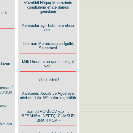
Müvəkkil Hüquq Mərkəzində
könüllülərin əhatə dairəsi
genişlənir
ıldı
Məhbuslar ağır hökmlərə etiraz
edir.
Türkman Məmmədovun İgidlik
Salnaməsi
Milli Ordumuzun şərəfli inkişaf
dovun
yolu
Təbrik edirik!
baycan!”
vurulub
Xankəndi, Xocalı və Ağdərəyə
növbəti dəfə 180 nəfər köçürülüb
vaya
Səməd VƏKİLOV yazır :
ƏFSANƏVİ NEFTÇİ CÜMŞÜD
İBRAHİMOV –
ökmlərə