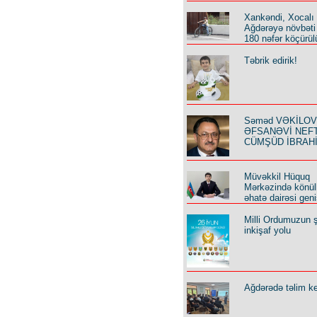
Xankəndi, Xocalı
Ağdərəyə növbəti
180 nəfər köçürül
Təbrik edirik!
Səməd VƏKİLOV y
ƏFSANƏVİ NEF
CÜMŞÜD İBRAH
Müvəkkil Hüquq
Mərkəzində könüll
əhatə dairəsi geni
Milli Ordumuzun ş
inkişaf yolu
Ağdərədə təlim keç