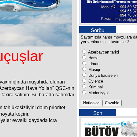
Sorğu
Saytımızda hansı mövzulara d
yer verilməsini istəyirsiniz?
uçuşlar
Azərbaycan tarixi
Hərbi
İdman
Musiqi
Dünya hadisələri
Əyləncə
yaxınlığında müşahidə olunan
Kriminal
r "Azərbaycan Hava Yolları" QSC-nin
Mədəniyyət
 təxirə salınıb. Bu barədə səhmdar
təhlükəsizliyini daim prioritet
Son
həyata keçirir.
buraxılışımız
eyslər əvvəlki qaydada icra