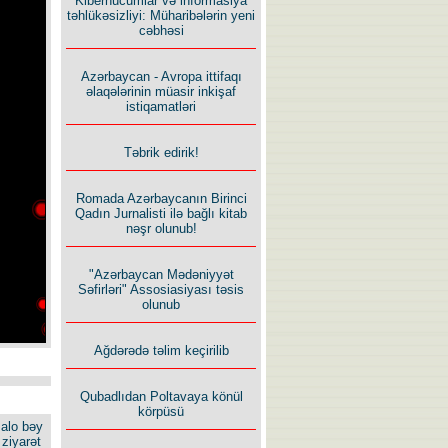
Kiberhücumlar və informasiya
təhlükəsizliyi: Müharibələrin yeni
cəbhəsi
Azərbaycan - Avropa ittifaqı
əlaqələrinin müasir inkişaf
istiqamatləri
Təbrik edirik!
Romada Azərbaycanın Birinci
Qadın Jurnalisti ilə bağlı kitab
nəşr olunub!
"Azərbaycan Mədəniyyət
Səfirləri" Assosiasiyası təsis
olunub
Ağdərədə təlim keçirilib
Qubadlıdan Poltavaya könül
körpüsü
alo bəy
ziyarət