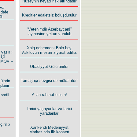
Hüseynin həyatı risk altındadır
 və
 dəfə
Kreditlər ədalətsiz bölüşdürülür
üb
“Vətənimdir Azərbaycan!”
layihəsinə yekun vurulub
Xalq qəhrəmanı Balo bəy
azır :
Vəkilovun məzarı ziyarət edilib.
TÇİ
İMOV –
Əbədiyyət Gülü anıldı
Tamaşaçı sevgisi də mükafatdır
ülərin
şlənir
Allah rəhmət eləsin!
ərəfli
Tarixi yaşayanlar və tarixi
yaradanlar
irilib
Xankəndi Mədəniyyət
Mərkəzində ilk konsert