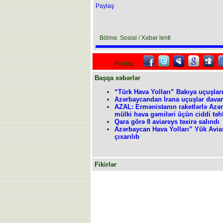
Paylaş
Bölmə: Sosial / Xəbər lenti
Paylaş
Başqa xəbərlər
“Türk Hava Yolları” Bakıya uçuşları
Azərbaycandan İrana uçuşlar davam
AZAL: Ermənistanın raketlərlə Azər
mülki hava gəmiləri üçün ciddi təh
Qara görə 8 aviareys təxirə salındı
Azərbaycan Hava Yolları” Yük Avias
çıxarılıb
Fikirlər