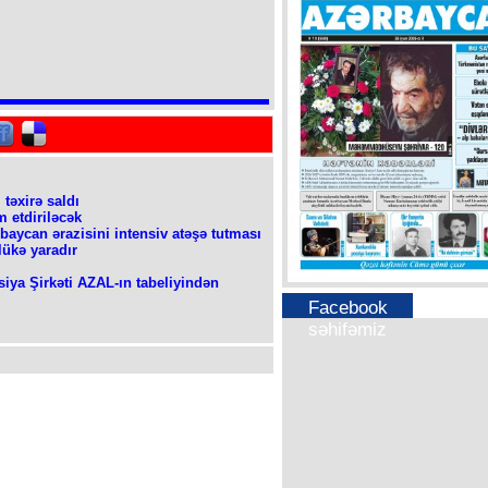
 təxirə saldı
 etdiriləcək
baycan ərazisini intensiv atəşə tutması
lükə yaradır
iya Şirkəti AZAL-ın tabeliyindən
Facebook
səhifəmiz