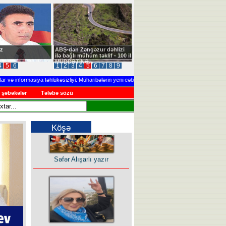
z
ABŞ-dən Zəngəzur dəhlizi
ilə bağlı mühüm təklif - 100 il
MÜDDƏTİNƏ...
4
5
6
1
2
3
4
5
6
7
8
9
 informasiya təhlükəsizliyi: Müharibələrin yeni cəbhəsi
.....
Ağdərədə təlim keçir
 şəbəkələr
Tələbə sözü
Köşə
Səfər Alışarlı yazır
Uzun yolun Yolçusu