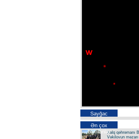
Sayğac
Ən çox
baxılanlar
Xalq qəhrəmanı B
Vəkilovun məzarı 