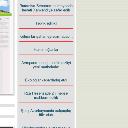
Rumıniya Senatının nümayəndə
heyəti Xankəndiyə səfər edib
Təbrik edirik!
Köhnə bir şəhəri eylədim abad...
Həmin oğlanlar
Avropanın enerji təhlükəsizliyi
yeni mərhələdə:
Ekoloqlar xəbərdarlıq etdi
Rza Həsənzadə 2 il həbsə
məhkum edilib
Şərqi Azərbaycanda xalçaçılıq
iflic olub