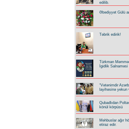
edilib.
Əbədiyyət Gülü an
Təbrik edirik!
Türkman Məmmə
İgidlik Salnaməsi
“Vətənimdir Azər
layihəsinə yekun 
Qubadlıdan Polta
könül körpüsü
Məhbuslar ağır h
etiraz edir.