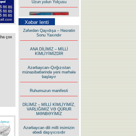
Xəbər lenti
Zəfərdən Qayıdışa – Həsrətin
Sonu Yaxındır
aha çox
Bu yolda mən varam!
ANA DİLİMİZ – MİLLİ
KİMLİYİMİZDİR
Azərbaycan–Qırğızıstan
münasibətlərində yeni mərhələ
başlayır
İlham İsmayıl yazır:
Ruhumuzun manifesti
DİLİMİZ – MİLLİ KİMLİYİMİZ,
VARLIĞIMIZ VƏ QÜRUR
MƏNBƏYİMİZ
Rusiyanın süqutunu qaçılmaz
Azərbaycan dili milli irsimizin
edən beş şərt
əbədi daşıyıcısıdır