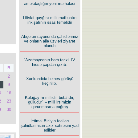
əməkdaşlığın yeni mərhələsi
Dövlət qayğısı milli mətbuatın
inkişafının əsas təməlidir
Abşeron rayonunda şəhidlərimiz
və onların ailə üzvləri ziyarət
olunub
“Azərbaycanın hərb tarixi. IV
hissə çapdan çıxıb.
B
2
Xankəndidə biznes görüşü
keçirilib.
9
5
16
Kəlağayım millidir, butalıdır,
2
23
güllüdür" – milli irsimizin
qorunmasına çağırış
9
30
İctimai Birliyin fəalları
şəhidlərimizin əziz xatirəsini yad
ediblər