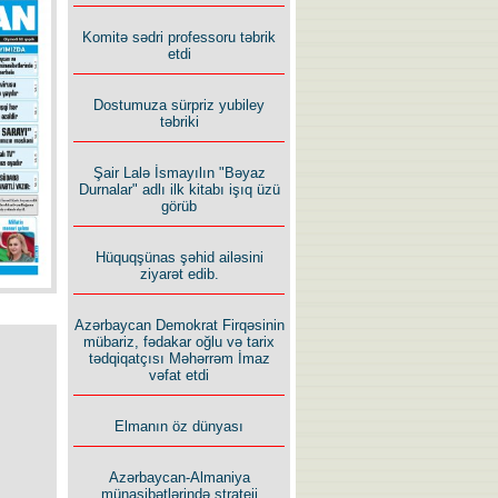
Komitə sədri professoru təbrik
etdi
Dostumuza sürpriz yubiley
təbriki
Şair Lalə İsmayılın "Bəyaz
Durnalar" adlı ilk kitabı işıq üzü
görüb
Hüquqşünas şəhid ailəsini
ziyarət edib.
Azərbaycan Demokrat Firqəsinin
mübariz, fədakar oğlu və tarix
tədqiqatçısı Məhərrəm İmaz
vəfat etdi
Elmanın öz dünyası
Azərbaycan-Almaniya
münasibətlərində strateji