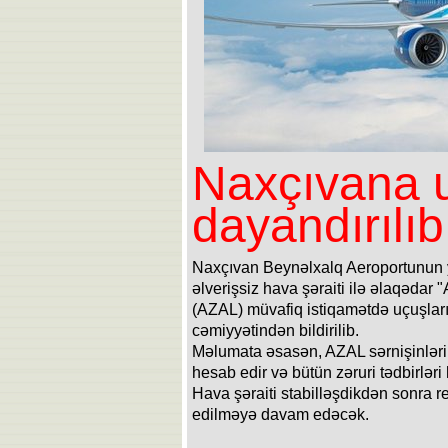
Naxçıvana 
dayandırılıb
Naxçıvan Beynəlxalq Aeroportunun 
əlverişsiz hava şəraiti ilə əlaqəda
(AZAL) müvafiq istiqamətdə uçuşları
cəmiyyətindən bildirilib.
Məlumata əsasən, AZAL sərnişinlərin 
hesab edir və bütün zəruri tədbirləri 
Hava şəraiti stabilləşdikdən sonra r
edilməyə davam edəcək.