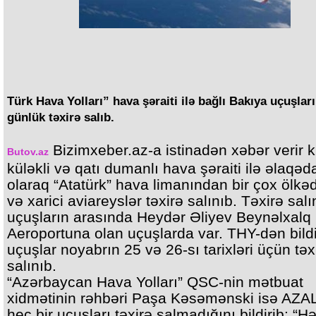
Türk Hava Yolları” hava şəraiti ilə bağlı Bakıya uçuşları
günlük təxirə salıb.
Bizimxeber.az-a istinadən xəbər verir k
Butov.az
küləkli və qatı dumanlı hava şəraiti ilə əlaqəd
olaraq “Atatürk” hava limanından bir çox ölkəd
və xarici aviareyslər təxirə salınıb. Təxirə sal
uçuşların arasında Heydər Əliyev Beynəlxalq
Aeroportuna olan uçuşlarda var. THY-dən bildiri
uçuşlar noyabrın 25 və 26-sı tarixləri üçün təx
salınıb.
“Azərbaycan Hava Yolları” QSC-nin mətbuat
xidmətinin rəhbəri Paşa Kəsəmənski isə AZAL
heç bir uçuşları təxirə salmadığını bildirib: “Hər