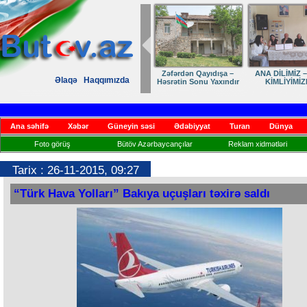
Dostumuza sürpriz
Elmanın öz d
Əlaqə
Haqqımızda
yubiley təbriki
Ana səhifə
Xəbər
Güneyin səsi
Ədəbiyyat
Turan
Dünya
Foto görüş
Bütöv Azərbaycançılar
Reklam xidmətləri
Tarix : 26-11-2015, 09:27
“Türk Hava Yolları” Bakıya uçuşları təxirə saldı