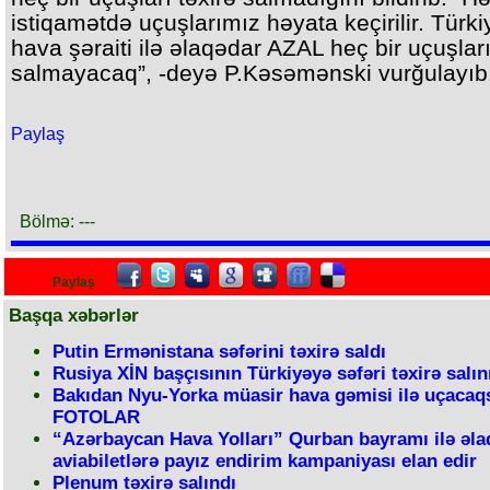
istiqamətdə uçuşlarımız həyata keçirilir. Türk
hava şəraiti ilə əlaqədar AZAL heç bir uçuşları
salmayacaq”, -deyə P.Kəsəmənski vurğulayıb
Paylaş
Bölmə: ---
Paylaş
Başqa xəbərlər
Putin Ermənistana səfərini təxirə saldı
Rusiya XİN başçısının Türkiyəyə səfəri təxirə salın
Bakıdan Nyu-Yorka müasir hava gəmisi ilə uçacaq
FOTOLAR
“Azərbaycan Hava Yolları” Qurban bayramı ilə əla
aviabiletlərə payız endirim kampaniyası elan edir
Plenum təxirə salındı