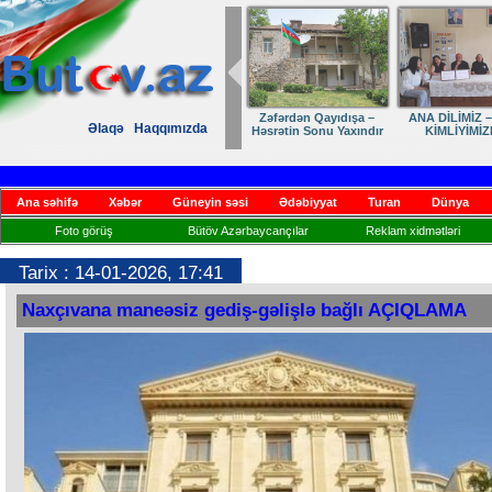
Zəfərdən Qayıdışa –
ANA DİLİMİZ – MİLLİ
Ruhumuzun manifesti
Əlaqə
Haqqımızda
Həsrətin Sonu Yaxındır
KİMLİYİMİZDİR
Ana səhifə
Xəbər
Güneyin səsi
Ədəbiyyat
Turan
Dünya
Foto görüş
Bütöv Azərbaycançılar
Reklam xidmətləri
Tarix : 14-01-2026, 17:41
Naxçıvana maneəsiz gediş-gəlişlə bağlı AÇIQLAMA