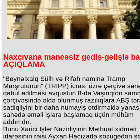
Naxçıvana maneəsiz gediş-gəlişlə ba
AÇIQLAMA
"Beynəlxalq Sülh və Rifah naminə Tramp
Marşrutunun" (TRIPP) icrası üzrə çərçivə sən
qəbul edilməsi avqustun 8-də Vaşinqton samm
çərçivəsində əldə olunmuş razılıqlara ABŞ tər
sadiqliyini bir daha nümayiş etdirməklə yanaş
sahədə əməli işlərə başlamaq üçün mühüm
addımdır.
Bunu Xarici İşlər Nazirliyinin Mətbuat xidməti
idarəsinin rəisi Ayxan Hacızadə sözügedən s