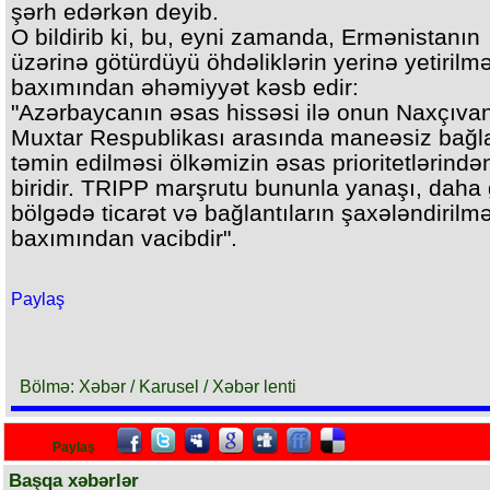
şərh edərkən deyib.
O bildirib ki, bu, eyni zamanda, Ermənistanın
üzərinə götürdüyü öhdəliklərin yerinə yetirilm
baxımından əhəmiyyət kəsb edir:
"Azərbaycanın əsas hissəsi ilə onun Naxçıva
Muxtar Respublikası arasında maneəsiz bağla
təmin edilməsi ölkəmizin əsas prioritetlərində
biridir. TRIPP marşrutu bununla yanaşı, daha
bölgədə ticarət və bağlantıların şaxələndirilm
baxımından vacibdir".
Paylaş
Bölmə: Xəbər / Karusel / Xəbər lenti
Paylaş
Başqa xəbərlər