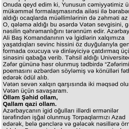
Onuda qeyd edim ki, Yunusun cəmiyyətimiz 
mükəmməl formalaşmasında ailəsi ilə bərabər
aldığı ocaqlarda müəllimlərinin də zəhməti az 
O, qələmə aldığı bu əsərdə Vətən sevgisini, 
nəsilin qəhrəmanlığını tərənnüm edir. Azərba
Ali Baş Komandanının və İgidlərin xalqımıza
yaşatdıqları sevinc hissini öz duyğularıyla ge
formada oxucuya və dinləyiciyə çatdırmaq üç
sinəsini qabağa verib. Təhsil aldığı Universit
Zəfər gününə həsr olunmuş tədbirdə “Zəfərimi
poemasını əzbərdən söyləmiş və könülləri fət
edərək ödül alıb.
Vətən sevən xalqın qarşısında iki məqsəd olu
Vətən üçün savaşaram.
Ölləm Şəhid ollam,
Qallam qazi ollam.
Azərbaycanın igid oğulları illərdi ermənilər
tərəfindən işğal olunmuş Torpaqlarmızı Azad
edərək, belə gənclərə və gələcək nəsillərə ör