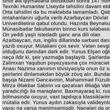
sinifi əla qiymətlərlə bitirdikdən sonra 147 nöm
Texniki Humanitar Liseydə təhsilini davam etdi
Orta təhsilini də bu məktəbdə tamamladı. Qəb
imtahanlarını uğurla verib Azərbaycan Dövlət 
Univerditetinə qəbul olundu. Hazırda Beynəlx
Münasibətlər fakultəsinin birinci kurs tələbəsid
On yeddi yaşlı istedadlı gənc ana dili olan
Azərbaycan, rus, ingilis dillərində sərbəst dan
yazıb oxuyur. Mütaliəni çox sevir. Vətən sevgi
olduğunu dərindən dərk edir. Yunus Elşən oğl
neçə ildir ki, şeir yazmağa başlayıb. Şairlərdə
Zəlimxan Yaqubun poyezyasına çox müraciət 
Anası Nazimə xanımın tövsiyəsiylə onun öz s
şeirlərini dinləməkdən böyük zövq alır. Bunda
başqa Nizami Gəncəvinin, Məhəmməd Füzulin
Mirzə Ələkbər Sabirin və qəzəlxan Əliağa Vah
yaradıcılığı ilə maraqlanır. Baxmayaraq ki, ru
bölməsində oxuyur, vaxt tapdıqca klassiklərim
mütaliə edir. Yunus aydın zəkasıyla valideynl
yaxşı nə varsa mənimsəmişdir. Nənələri də o