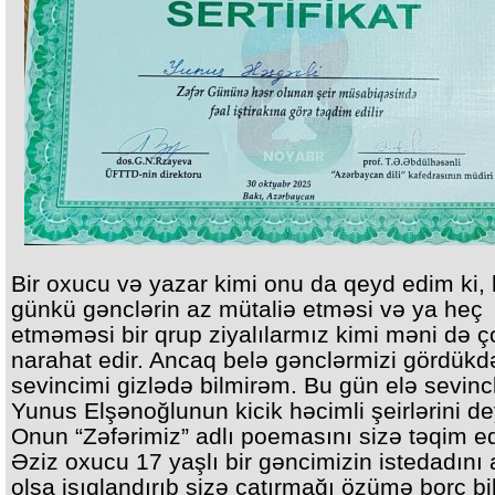
Bir oxucu və yazar kimi onu da qeyd edim ki,
günkü gənclərin az mütaliə etməsi və ya heç
etməməsi bir qrup ziyalılarmız kimi məni də ç
narahat edir. Ancaq belə gənclərmizi gördükd
sevincimi gizlədə bilmirəm. Bu gün elə sevinc
Yunus Elşənoğlunun kicik həcimli şeirlərini dey
Onun “Zəfərimiz” adlı poemasını sizə təqim e
Əziz oxucu 17 yaşlı bir gəncimizin istedadını
olsa işıqlandırıb sizə çatırmağı özümə borc bi