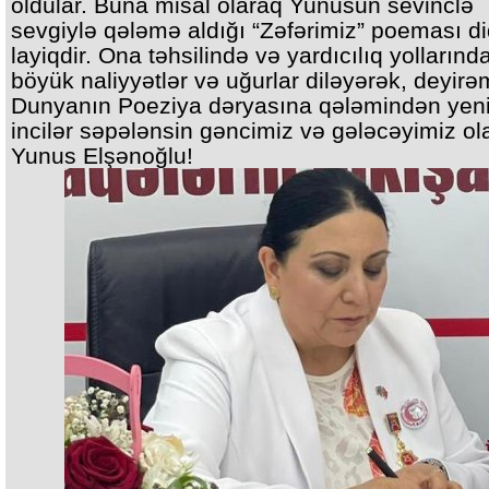
oldular. Buna misal olaraq Yunusun sevinclə
sevgiylə qələmə aldığı “Zəfərimiz” poeması d
layiqdir. Ona təhsilində və yardıcılıq yollarınd
böyük naliyyətlər və uğurlar diləyərək, deyirə
Dunyanın Poeziya dəryasına qələmindən yeni
incilər səpələnsin gəncimiz və gələcəyimiz ol
Yunus Elşənoğlu!