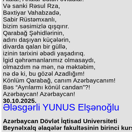
Və sanki Rəsul Rza,
Bəxtiyar Vahabzadə,
Sabir Rüstəmxanlı,
bizim səsimizlə qışqırır.
Qarabağ Şəhidlərinin,
adını daşıyan küçələrin,
divarda qalan bir güllə,
izinin tarixini əbədi yaşadırıq.
İgid qəhrəmanlarımız olmasaydı,
olmazdım nə mən, nə məktəbim,
nə də ki, bu gözəl Azadlığım!
Könlüm Qarabağ, canım Azərbaycanım!
Bəs “Ayrılarmı könül candan”?!
Azərbaycan! Azərbaycan!
30.10.2025.
Ələsgərli YUNUS Elşənoğlu
Azərbaycan Dövlət İqtisad Universiteti
Beynəlxalq əlaqələr fakultəsinin birinci kur