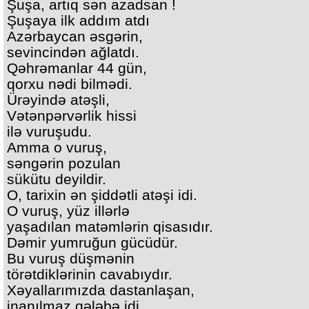
Şuşa, artıq sən azadsan !
Şuşaya ilk addım atdı
Azərbaycan əsgərin,
sevincindən ağlatdı.
Qəhrəmanlar 44 gün,
qorxu nədi bilmədi.
Ürəyində atəşli,
Vətənpərvərlik hissi
ilə vuruşudu.
Amma o vuruş,
səngərin pozulan
sükütu deyildir.
O, tarixin ən şiddətli atəşi idi.
O vuruş, yüz illərlə
yaşadılan matəmlərin qisasıdır.
Dəmir yumruğun gücüdür.
Bu vuruş düşmənin
törətdiklərinin cavabıydır.
Xəyallarımızda dastanlaşan,
inanılmaz qələbə idi.