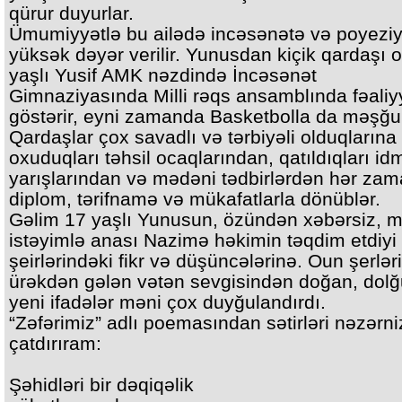
qürur duyurlar.
Ümumiyyətlə bu ailədə incəsənətə və poyezi
yüksək dəyər verilir. Yunusdan kiçik qardaşı 
yaşlı Yusif AMK nəzdində İncəsənət
Gimnaziyasında Milli rəqs ansamblında fəaliy
göstərir, eyni zamanda Basketbolla da məşğul
Qardaşlar çox savadlı və tərbiyəli olduqlarına
oxuduqları təhsil ocaqlarından, qatıldıqları i
yarışlarından və mədəni tədbirlərdən hər za
diplom, tərifnamə və mükafatlarla dönüblər.
Gəlim 17 yaşlı Yunusun, özündən xəbərsiz, 
istəyimlə anası Nazimə həkimin təqdim etdiyi
şeirlərindəki fikr və düşüncələrinə. Oun şerlər
ürəkdən gələn vətən sevgisindən doğan, dol
yeni ifadələr məni çox duyğulandırdı.
“Zəfərimiz” adlı poemasından sətirləri nəzərni
çatdırıram:
Şəhidləri bir dəqiqəlik