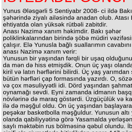
Yunus Ələsgərli 5 Sentiyabr 2008- ci ildə Bakı
şəhərində ziyalı ailəsində anadan olub. Atası
ehtiyatda olan yüksək rütbəli zabitdir.
Anası Nazimə xanım həkimdir. Bakı şəhər
poliklinkalarından birində şöbə müdiri vəzifəs
çalışır. Elə Yunusla bağlı suallarımın cavabın
anası Nazimə xanım verir:
Yunusun bir yaşından fərqli bir uşaq olduğunu
da mən də hiss etmişdik. Onun üç yaşı oland
kiril və latın hərflərini bilirdi. Üç yaş yarımdan
bütün hərfləri çap formasında yazırdı. O, söz
və çox məsuliyyətli idi. Dörd yaşından şahma
oynamağı sevdi. Eyni zamanda idmanın baş
növlərinə də maraq göstərdi. Üzgüçülük və ka
ilə də məşğul oldu. On üç yaşından başlayar
peşəkar basketbolla məşğuldur. Yunusun altı 
olanda qabiliyyətinə görə Yasamalda yerləşə
saylı məktəbin rus bölməsinə qəbul olundu. İb