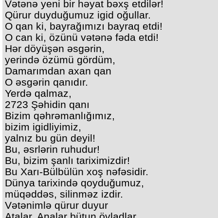
Vətənə yeni bir həyat bəxş etdilər!
Qürur duyduğumuz igid oğullar.
O qan ki, bayrağımızı bayraq etdi!
O can ki, özünü vətənə fəda etdi!
Hər döyüşən əsgərin,
yerində özümü gördüm,
Damarımdan axan qan
O əsgərin qanıdır.
Yerdə qalmaz,
2723 Şəhidin qanı
Bizim qəhrəmanlığımız,
bizim igidliyimiz,
yalnız bu gün deyil!
Bu, əsrlərin ruhudur!
Bu, bizim şanlı tariximizdir!
Bu Xarı-Bülbülün xoş nəfəsidir.
Dünya tarixində qoyduğumuz,
müqəddəs, silinməz izdir.
Vətənimlə qürur duyur
Atalar, Analar bütun övladlar.