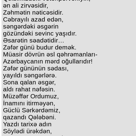
ən ali zirvəsidir,
Zəhmətin nəticəsidir.
Cəbrayılı azad edən,
səngərdəki əsgərin
gözündəki sevinc yaşıdır.
Əsarətin səadətidir…
Zəfər günü budur demək.
Müasir dövrün əsl qəhrəmanları-
Azərbaycanın mərd oğullarıdır!
Zəfər gününün sədası,
yayıldı səngərlərə.
Sona qalan əsgər,
aldı rahat nəfəsin.
Müzəffər Ordumuz,
İnamını itirməyən,
Güclü Sərkərdəmiz,
qazandı Qələbəni.
Yazdı tarixə adın
Söylədi ürəkdən,