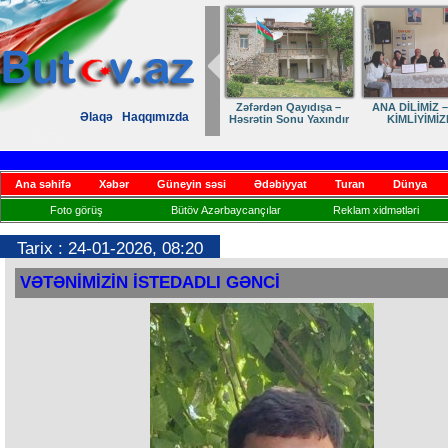
Zəfərdən Qayıdışa –
ANA DİLİMİZ –
Əlaqə
Haqqımızda
Həsrətin Sonu Yaxındır
KİMLİYİMİZ
Ana səhifə
Xəbər
Güneyin səsi
Ədəbiyyat
Turan
Dünya
Foto görüş
Bütöv Azərbaycançılar
Reklam xidmətləri
Tarix : 24-01-2026, 08:20
VƏTƏNİMİZİN İSTEDADLI GƏNCİ