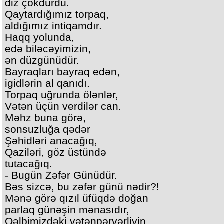
diz çökdürdü.
Qaytardığımız torpaq,
aldığımız intiqamdır.
Haqq yolunda,
edə biləcəyimizin,
ən düzgünüdür.
Bayraqları bayraq edən,
igidlərin al qanıdı.
Torpaq uğrunda ölənlər,
Vətən üçün verdilər can.
Məhz buna görə,
sonsuzluğa qədər
Şəhidləri anacağıq,
Qaziləri, göz üstündə
tutacağıq.
- Bugün Zəfər Günüdür.
Bəs sizcə, bu zəfər günü nədir?!
Mənə görə qızıl üfüqdə doğan
parlaq günəşin mənasıdır,
Qəlbimizdəki vətənpərvərliyin,