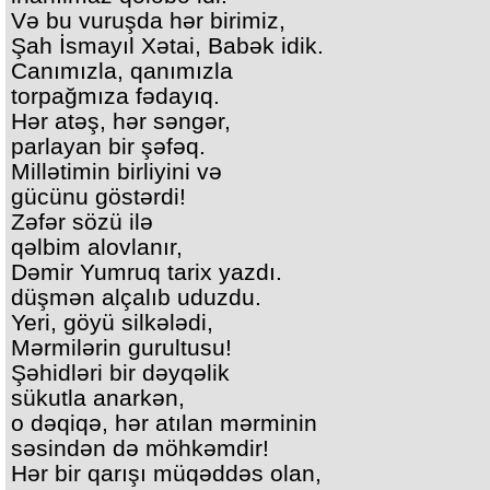
Və bu vuruşda hər birimiz,
Şah İsmayıl Xətai, Babək idik.
Canımızla, qanımızla
torpağmıza fədayıq.
Hər atəş, hər səngər,
parlayan bir şəfəq.
Millətimin birliyini və
gücünu göstərdi!
Zəfər sözü ilə
qəlbim alovlanır,
Dəmir Yumruq tarix yazdı.
düşmən alçalıb uduzdu.
Yeri, göyü silkələdi,
Mərmilərin gurultusu!
Şəhidləri bir dəyqəlik
sükutla anarkən,
o dəqiqə, hər atılan mərminin
səsindən də möhkəmdir!
Hər bir qarışı müqəddəs olan,