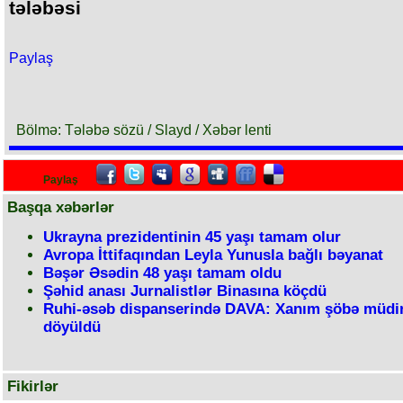
tələbəsi
Paylaş
Bölmə: Tələbə sözü / Slayd / Xəbər lenti
Paylaş
Başqa xəbərlər
Ukrayna prezidentinin 45 yaşı tamam olur
Avropa İttifaqından Leyla Yunusla bağlı bəyanat
Bəşər Əsədin 48 yaşı tamam oldu
Şəhid anası Jurnalistlər Binasına köçdü
Ruhi-əsəb dispanserində DAVA: Xanım şöbə müdir
döyüldü
Fikirlər