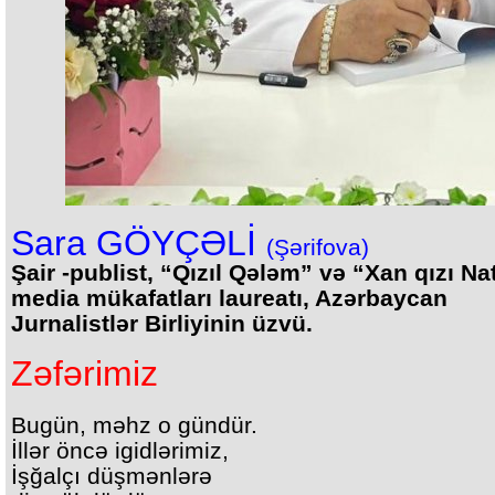
Sara GÖYÇƏLİ
(Şərifova)
Şair -publist, “Qızıl Qələm” və “Xan qızı N
media mükafatları laureatı, Azərbaycan
Jurnalistlər Birliyinin üzvü.
Zəfərimiz
Bugün, məhz o gündür.
İllər öncə igidlərimiz,
İşğalçı düşmənlərə