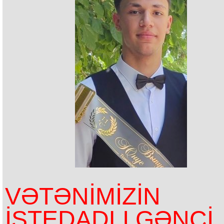
VƏTƏNİMİZİN
İSTEDADLI GƏNCİ