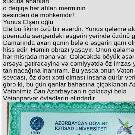
sükutla anarkən,
o dəqiqə hər atılan mərminin
səsindən də möhkəmdir!
Yunus Elşən oğlu
Elə bu fikirin özü bir əsərdir. Yunus qələmə al
poemada səngərdəki əsgərin yerində özünü g
Damarında axan qanın belə o əsgərin qanı ol
hiss edir. Həmin obrazı yaşayır. Onun qələmə 
hər misrada məna var. Gələcəkdə böyük əsər
ərsəyə gətirəcəyinə və cəmiyyətdə öz imzası
tanınacağına inanıram. Bu yaşda onun Vətən
sevdası, öz dəst xətti olması insana qürür ver
görə ki, bu gün qanlar bahasına çiçəklənən A
Vətənimiz Can Azərbaycanın gələcəyi belə
Vətənpərvər övladların əlindədir.