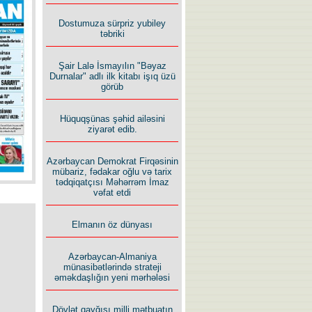
İlham İsmayıl yazır:
Dostumuza sürpriz yubiley
təbriki
Şair Lalə İsmayılın "Bəyaz
Durnalar" adlı ilk kitabı işıq üzü
görüb
Rusiyanın süqutunu qaçılmaz
Hüquqşünas şəhid ailəsini
edən beş şərt
ziyarət edib.
Azərbaycan Demokrat Firqəsinin
mübariz, fədakar oğlu və tarix
tədqiqatçısı Məhərrəm İmaz
vəfat etdi
Elmanın öz dünyası
Azərbaycan-Almaniya
münasibətlərində strateji
əməkdaşlığın yeni mərhələsi
Dövlət qayğısı milli mətbuatın