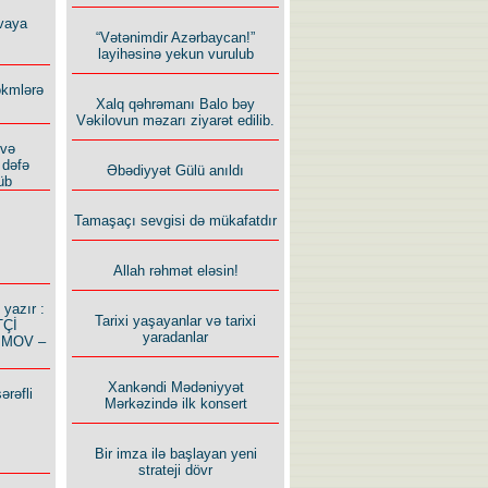
vaya
“Vətənimdir Azərbaycan!”
layihəsinə yekun vurulub
ökmlərə
Xalq qəhrəmanı Balo bəy
Vəkilovun məzarı ziyarət edilib.
 və
 dəfə
Əbədiyyət Gülü anıldı
üb
Tamaşaçı sevgisi də mükafatdır
Allah rəhmət eləsin!
azır :
Tarixi yaşayanlar və tarixi
TÇİ
yaradanlar
İMOV –
Xankəndi Mədəniyyət
ərəfli
Mərkəzində ilk konsert
Bir imza ilə başlayan yeni
strateji dövr