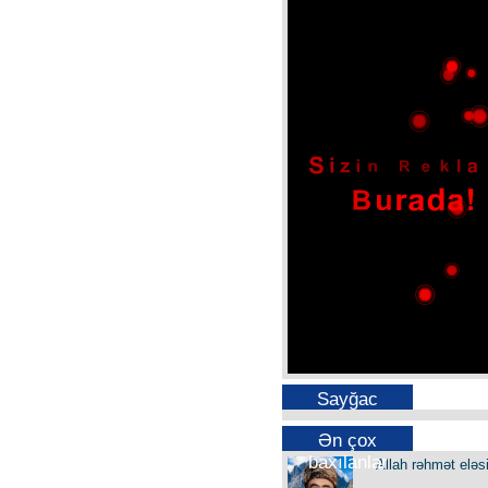
Sayğac
Ən çox
baxılanlar
Allah rəhmət eləs