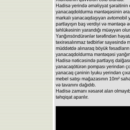
Hadisə yerində əməliyyat şəraitinin
yanacaqdoldurma məntəqəsinin ərazi
markalı yanacaqdaşıyan avtomobil
partlayışın baş verdiyi və məntəqə 
təhlükəsinin yarandığı müəyyən olu
Yanğınsöndürənlər tərəfindən həyata 
təxirəsalınmaz tədbirlər sayəsində 
müddətdə alınaraq böyük fəsadların
yanacaqdoldurma məntəqəsi yanğın
Hadisə nəticəsində partlayış dalğas
yanacaqötürən pompası yerindən çı
yanacaq çəninin lyuku yerindən çıxa
mebel satışı mağazasının 10m² sahə
və tavanını dağıdıb.
Hadisə zamanı xəsarət alan olmayıb
təhqiqat aparılır.