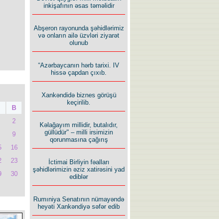
inkişafının əsas təməlidir
Abşeron rayonunda şəhidlərimiz
və onların ailə üzvləri ziyarət
olunub
“Azərbaycanın hərb tarixi. IV
hissə çapdan çıxıb.
Xankəndidə biznes görüşü
keçirilib.
B
2
Kəlağayım millidir, butalıdır,
güllüdür" – milli irsimizin
9
qorunmasına çağırış
5
16
2
23
İctimai Birliyin fəalları
şəhidlərimizin əziz xatirəsini yad
9
30
ediblər
Rumıniya Senatının nümayəndə
heyəti Xankəndiyə səfər edib