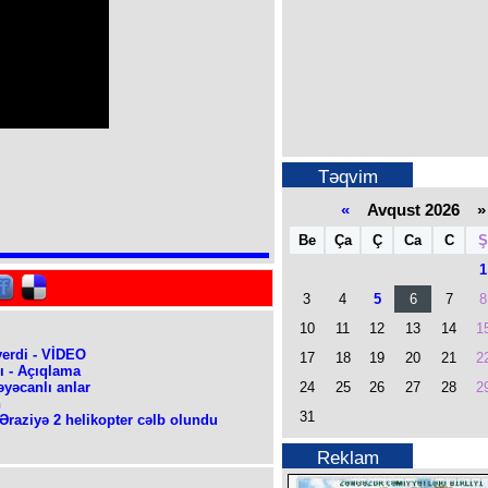
Təqvim
«
Avqust 2026 »
Be
Ça
Ç
Ca
C
Ş
1
3
4
5
6
7
8
10
11
12
13
14
1
verdi - VİDEO
17
18
19
20
21
2
ı - Açıqlama
24
25
26
27
28
2
yəcanlı anlar
n
31
Əraziyə 2 helikopter cəlb olundu
Reklam