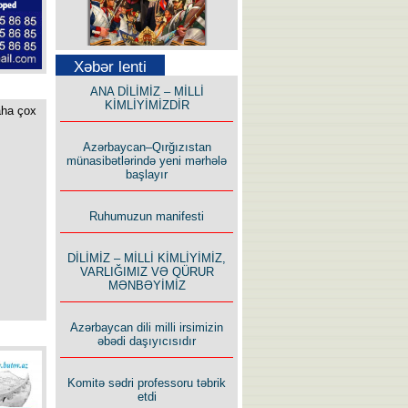
Səfər Alışarlı yazır
Xəbər lenti
ANA DİLİMİZ – MİLLİ
KİMLİYİMİZDİR
aha çox
Azərbaycan–Qırğızıstan
münasibətlərində yeni mərhələ
başlayır
Uzun yolun Yolçusu
Ruhumuzun manifesti
DİLİMİZ – MİLLİ KİMLİYİMİZ,
VARLIĞIMIZ VƏ QÜRUR
MƏNBƏYİMİZ
Bu yolda mən varam!
Azərbaycan dili milli irsimizin
əbədi daşıyıcısıdır
Komitə sədri professoru təbrik
etdi