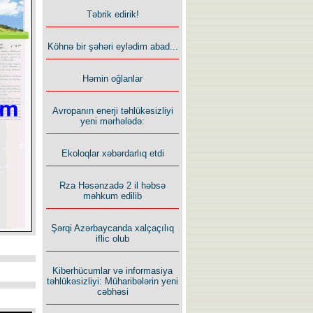
Təbrik edirik!
Köhnə bir şəhəri eylədim abad...
Həmin oğlanlar
Avropanın enerji təhlükəsizliyi
yeni mərhələdə:
Ekoloqlar xəbərdarlıq etdi
Rza Həsənzadə 2 il həbsə
məhkum edilib
Şərqi Azərbaycanda xalçaçılıq
iflic olub
Kiberhücumlar və informasiya
təhlükəsizliyi: Müharibələrin yeni
cəbhəsi