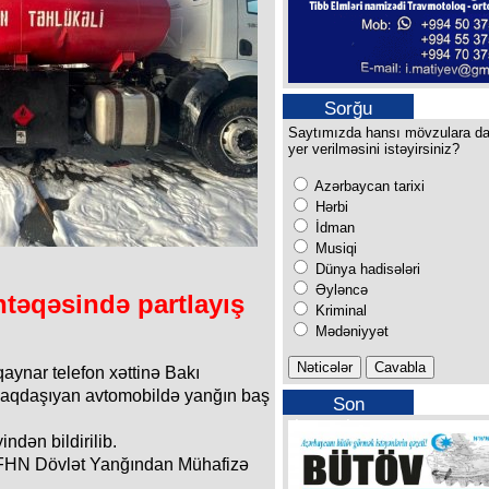
Sorğu
Saytımızda hansı mövzulara d
yer verilməsini istəyirsiniz?
Azərbaycan tarixi
Hərbi
İdman
Musiqi
Dünya hadisələri
Əyləncə
əqəsində partlayış
Kriminal
Mədəniyyət
qaynar telefon xəttinə Bakı
caqdaşıyan avtomobildə yanğın baş
Son
buraxılışımız
ndən bildirilib.
 FHN Dövlət Yanğından Mühafizə