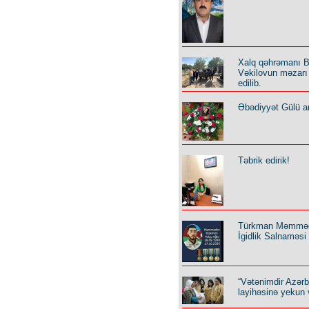
Xalq qəhrəmanı B
Vəkilovun məzarı 
edilib.
Əbədiyyət Gülü an
Təbrik edirik!
Türkman Məmmə
İgidlik Salnaməsi
“Vətənimdir Azər
layihəsinə yekun 