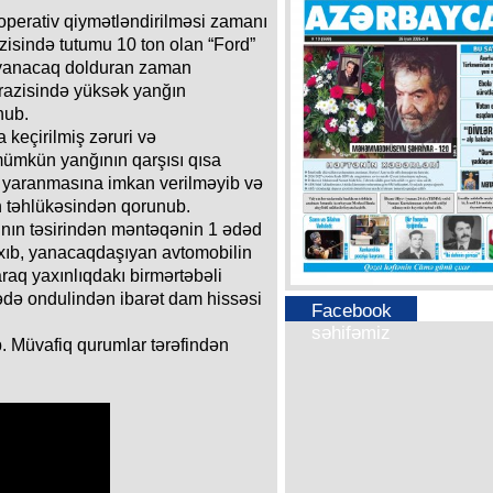
 operativ qiymətləndirilməsi zamanı
sində tutumu 10 ton olan “Ford”
 yanacaq dolduran zaman
ərazisində yüksək yanğın
nub.
keçirilmiş zəruri və
mümkün yanğının qarşısı qısa
 yaranmasına imkan verilməyib və
 təhlükəsindən qorunub.
ının təsirindən məntəqənin 1 ədəd
xıb, yanacaqdaşıyan avtomobilin
raq yaxınlıqdakı birmərtəbəli
də ondulindən ibarət dam hissəsi
Facebook
səhifəmiz
. Müvafiq qurumlar tərəfindən