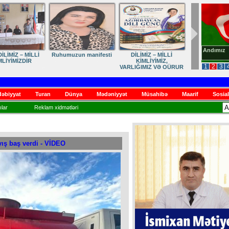
Andımız
İLİMİZ – MİLLİ
Ruhumuzun manifesti
DİLİMİZ – MİLLİ
MLİYİMİZDİR
KİMLİYİMİZ,
1
2
3
VARLIĞIMIZ VƏ QÜRUR
MƏNBƏYİMİZ
əbiyyat
Turan
Dünya
Mədəniyyət
Müsahibə
Maarif
Sosial
lar
Reklam xidmətləri
ış baş verdi - VİDEO