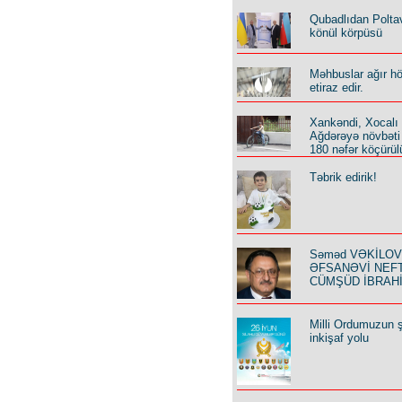
Qubadlıdan Polta
könül körpüsü
Məhbuslar ağır h
etiraz edir.
Xankəndi, Xocalı
Ağdərəyə növbəti
180 nəfər köçürül
Təbrik edirik!
Səməd VƏKİLOV y
ƏFSANƏVİ NEF
CÜMŞÜD İBRAH
Milli Ordumuzun ş
inkişaf yolu