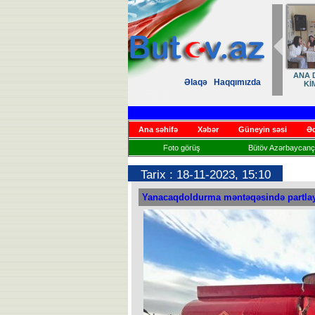
ANA D
Əlaqə
Haqqımızda
Kİ
Ana səhifə
Xəbər
Güneyin səsi
Əd
Foto görüş
Bütöv Azərbaycançı
Tarix : 18-11-2023, 15:10
Yanacaqdoldurma məntəqəsində partlay