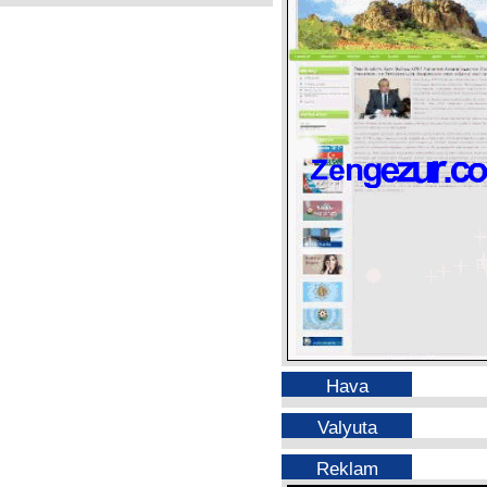
Hava
Valyuta
Reklam