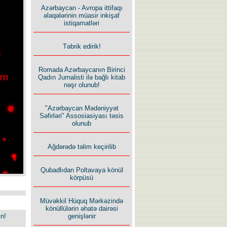
Azərbaycan - Avropa ittifaqı
əlaqələrinin müasir inkişaf
istiqamatləri
Təbrik edirik!
Romada Azərbaycanın Birinci
Qadın Jurnalisti ilə bağlı kitab
nəşr olunub!
"Azərbaycan Mədəniyyət
Səfirləri" Assosiasiyası təsis
olunub
Ağdərədə təlim keçirilib
Qubadlıdan Poltavaya könül
körpüsü
Müvəkkil Hüquq Mərkəzində
könüllülərin əhatə dairəsi
in!
genişlənir