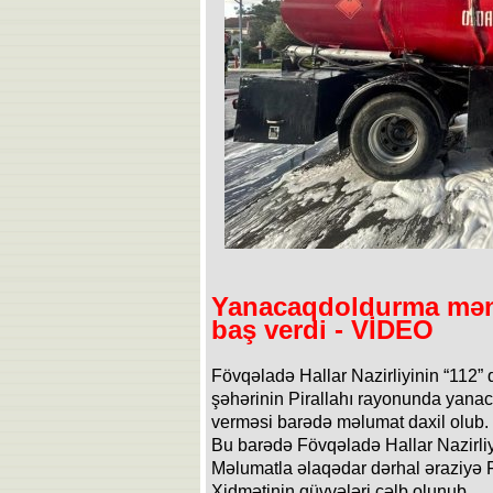
Yanacaqdoldurma mənt
baş verdi - VİDEO
Fövqəladə Hallar Nazirliyinin “112” 
şəhərinin Pirallahı rayonunda yana
verməsi barədə məlumat daxil olub.
Bu barədə Fövqəladə Hallar Nazirliyi
Məlumatla əlaqədar dərhal əraziyə
Xidmətinin qüvvələri cəlb olunub.