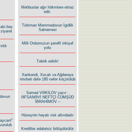
Məhbuslar ağır hökmlərə etiraz
edir.
Türkman Məmmədovun İgidlik
alo bəy
Salnaməsi
ziyarət
Milli Ordumuzun şərəfli inkişaf
ıldı
yolu
Təbrik edirik!
Xankəndi, Xocalı və Ağdərəyə
növbəti dəfə 180 nəfər köçürülüb
Səməd VƏKİLOV yazır :
dovun
ƏFSANƏVİ NEFTÇİ CÜMŞÜD
İBRAHİMOV –
Hüseynin həyatı risk altındadır
baycan!”
vurulub
Kreditlər ədalətsiz bölüşdürülür