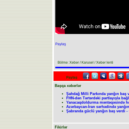
Paylaş
Bölmə: Xəbər / Karusel / Xəbər lenti
Paylaş
Başqa xəbərlər
Şahdağ Milli Parkında yanğın baş 
FHN-dən Tərtərdəki partlayışla bağl
Yanacaqdoldurma məntəqəsində hə
Azərbaycan-İran sərhədində yanğı
Şabranda güclü yanğın baş verdi - 
Fikirlər