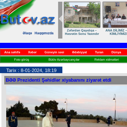
Zəfərdən Qayıdışa –
ANA DİLİMİZ –
Əlaqə
Haqqımızda
Həsrətin Sonu Yaxındır
KİMLİYİMİZ
Ana səhifə
Xəbər
Güneyin səsi
Ədəbiyyat
Turan
Dünya
Foto görüş
Bütöv Azərbaycançılar
Reklam xidmətləri
Tarix : 8-01-2024, 18:19
BƏƏ Prezidenti Şəhidlər xiyabanını ziyarət etdi