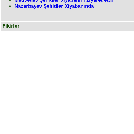
Medvedev Şəhidlər xiyabanını ziyarət etdi
Nazarbayev Şəhidlər Xiyabanında
Fikirlər