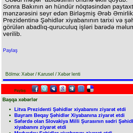
Sonra Bakının ən hündür nöqtəsindən paytaxt
mənzərəsini seyr edən Birləşmiş Ərəb Əmirlikl
Prezidentinə Şəhidlər xiyabanının tarixi və ş
görülən abadlıq-quruculuq işləri barədə məlu
verilib.
Paylaş
Bölmə: Xəbər / Karusel / Xəbər lenti
Paylaş
Başqa xəbərlər
Litva Prezidenti Şəhidlər xiyabanını ziyarət etdi
Bayram Beqay Şəhidlər Xiyabanına ziyarət etdi
Səfərdə olan Slovakiya Milli Şurasının sədri Şəhid
xiyabanını ziyarət etdi