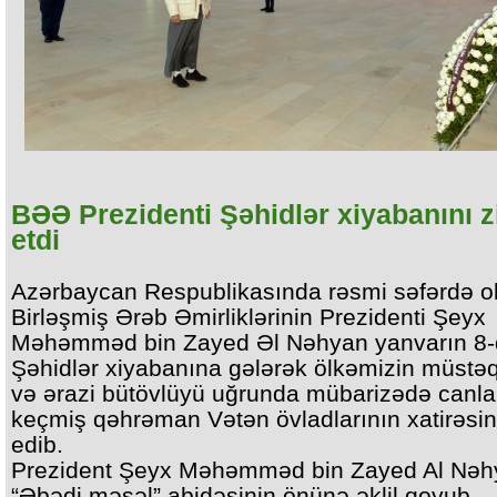
BƏƏ Prezidenti Şəhidlər xiyabanını z
etdi
Azərbaycan Respublikasında rəsmi səfərdə o
Birləşmiş Ərəb Əmirliklərinin Prezidenti Şeyx
Məhəmməd bin Zayed Əl Nəhyan yanvarın 8
Şəhidlər xiyabanına gələrək ölkəmizin müstəqi
və ərazi bütövlüyü uğrunda mübarizədə canla
keçmiş qəhrəman Vətən övladlarının xatirəsin
edib.
Prezident Şeyx Məhəmməd bin Zayed Al Nəh
“Əbədi məşəl” abidəsinin önünə əklil qoyub.