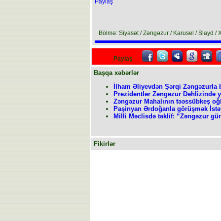
Paylaş
Bölmə: Siyasət / Zəngəzur / Karusel / Slayd / 
Paylaş
Başqa xəbərlər
İlham Əliyevdən Şərqi Zəngəzurl
Prezidentlər Zəngəzur Dəhlizində 
Zəngəzur Mahalının təəssübkeş oğ
Paşinyan Ərdoğanla görüşmək İstəy
Milli Məclisdə təklif: “Zəngəzur gü
Fikirlər