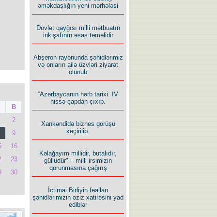
əməkdaşlığın yeni mərhələsi
Dövlət qayğısı milli mətbuatın
inkişafının əsas təməlidir
Abşeron rayonunda şəhidlərimiz
və onların ailə üzvləri ziyarət
olunub
“Azərbaycanın hərb tarixi. IV
hissə çapdan çıxıb.
B
2
Xankəndidə biznes görüşü
keçirilib.
9
5
16
Kəlağayım millidir, butalıdır,
2
23
güllüdür" – milli irsimizin
qorunmasına çağırış
9
30
İctimai Birliyin fəalları
şəhidlərimizin əziz xatirəsini yad
ediblər