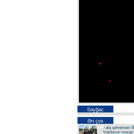
Sayğac
Ən çox
baxılanlar
Xalq qəhrəmanı B
Vəkilovun məzarı 