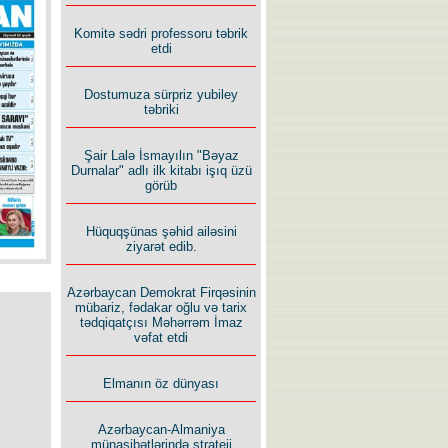
Komitə sədri professoru təbrik
etdi
Dostumuza sürpriz yubiley
təbriki
Şair Lalə İsmayılın "Bəyaz
Durnalar" adlı ilk kitabı işıq üzü
görüb
Hüquqşünas şəhid ailəsini
ziyarət edib.
Azərbaycan Demokrat Firqəsinin
mübariz, fədakar oğlu və tarix
tədqiqatçısı Məhərrəm İmaz
vəfat etdi
Elmanın öz dünyası
Azərbaycan-Almaniya
münasibətlərində strateji