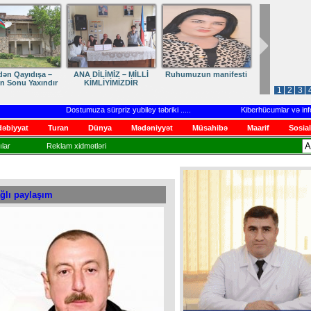
dən Qayıdışa –
ANA DİLİMİZ – MİLLİ
Ruhumuzun manifesti
in Sonu Yaxındır
KİMLİYİMİZDİR
1
2
3
Dostumuza sürpriz yubiley təbriki
.....
Kiberhücumlar və informas
əbiyyat
Turan
Dünya
Mədəniyyət
Müsahibə
Maarif
Sosial
lar
Reklam xidmətləri
ağlı paylaşım