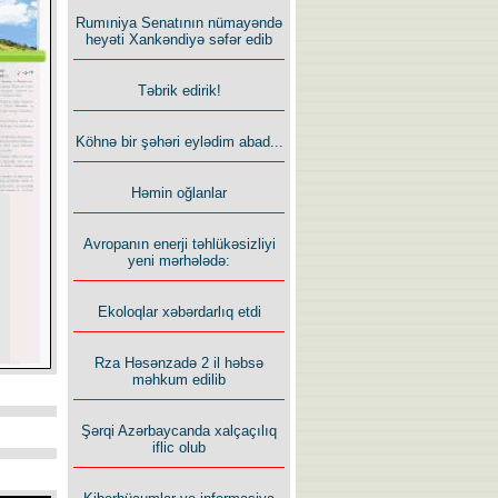
Rumıniya Senatının nümayəndə
heyəti Xankəndiyə səfər edib
Təbrik edirik!
Köhnə bir şəhəri eylədim abad...
Həmin oğlanlar
Avropanın enerji təhlükəsizliyi
yeni mərhələdə:
Ekoloqlar xəbərdarlıq etdi
Rza Həsənzadə 2 il həbsə
məhkum edilib
Şərqi Azərbaycanda xalçaçılıq
iflic olub