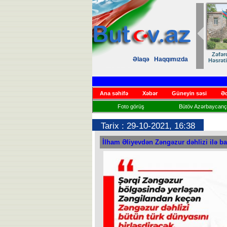
Zəfər
Əlaqə
Haqqımızda
Həsrət
Ana səhifə
Xəbər
Güneyin səsi
Əd
Foto görüş
Bütöv Azərbaycançı
Tarix : 29-10-2021, 16:38
İlham Əliyevdən Zəngəzur dəhlizi ilə b