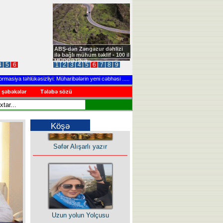
ABŞ-dən Zəngəzur dəhlizi
ilə bağlı mühüm təklif - 100 il
MÜDDƏTİNƏ...
4
5
6
1
2
3
4
5
6
7
8
9
iya təhlükəsizliyi: Müharibələrin yeni cəbhəsi
.....
Ağdərədə təlim keçirilib
.
 şəbəkələr
Tələbə sözü
Köşə
Səfər Alışarlı yazır
Uzun yolun Yolçusu