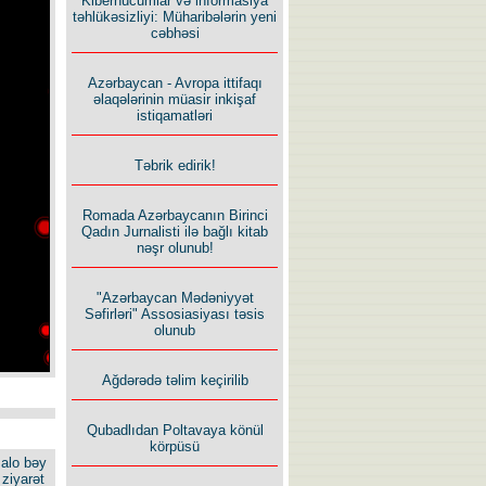
Kiberhücumlar və informasiya
təhlükəsizliyi: Müharibələrin yeni
cəbhəsi
Azərbaycan - Avropa ittifaqı
əlaqələrinin müasir inkişaf
istiqamatləri
Təbrik edirik!
Romada Azərbaycanın Birinci
Qadın Jurnalisti ilə bağlı kitab
nəşr olunub!
"Azərbaycan Mədəniyyət
Səfirləri" Assosiasiyası təsis
olunub
Ağdərədə təlim keçirilib
Qubadlıdan Poltavaya könül
körpüsü
alo bəy
ziyarət