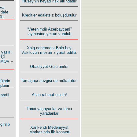
Hüseynin həyatı risk altındadır
 və
 dəfə
Kreditlər ədalətsiz bölüşdürülür
üb
“Vətənimdir Azərbaycan!”
layihəsinə yekun vurulub
Xalq qəhrəmanı Balo bəy
azır :
Vəkilovun məzarı ziyarət edilib.
TÇİ
İMOV –
Əbədiyyət Gülü anıldı
Tamaşaçı sevgisi də mükafatdır
ülərin
şlənir
Allah rəhmət eləsin!
ərəfli
Tarixi yaşayanlar və tarixi
yaradanlar
irilib
Xankəndi Mədəniyyət
Mərkəzində ilk konsert