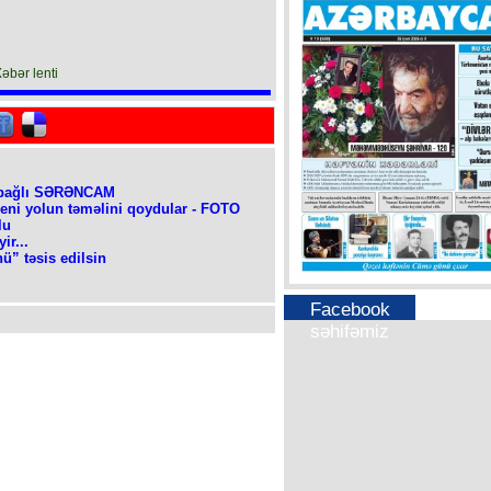
Xəbər lenti
a bağlı SƏRƏNCAM
yeni yolun təməlini qoydular - FOTO
lu
ir...
nü” təsis edilsin
Facebook
səhifəmiz