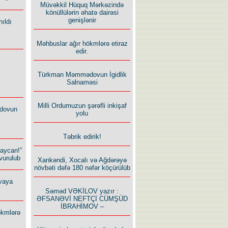
Müvəkkil Hüquq Mərkəzində
könüllülərin əhatə dairəsi
genişlənir
ıldı
Məhbuslar ağır hökmlərə etiraz
edir.
Türkman Məmmədovun İgidlik
Salnaməsi
Milli Ordumuzun şərəfli inkişaf
dovun
yolu
Təbrik edirik!
baycan!”
vurulub
Xankəndi, Xocalı və Ağdərəyə
növbəti dəfə 180 nəfər köçürülüb
vaya
Səməd VƏKİLOV yazır :
ƏFSANƏVİ NEFTÇİ CÜMŞÜD
İBRAHİMOV –
ökmlərə