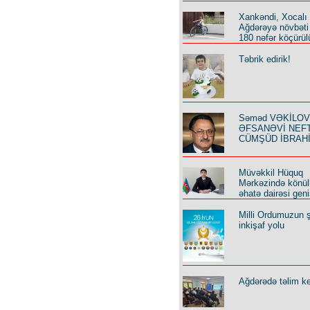
Xankəndi, Xocalı
Ağdərəyə növbəti
180 nəfər köçürül
Təbrik edirik!
Səməd VƏKİLOV y
ƏFSANƏVİ NEF
CÜMŞÜD İBRAH
Müvəkkil Hüquq
Mərkəzində könüll
əhatə dairəsi geni
Milli Ordumuzun ş
inkişaf yolu
Ağdərədə təlim keç