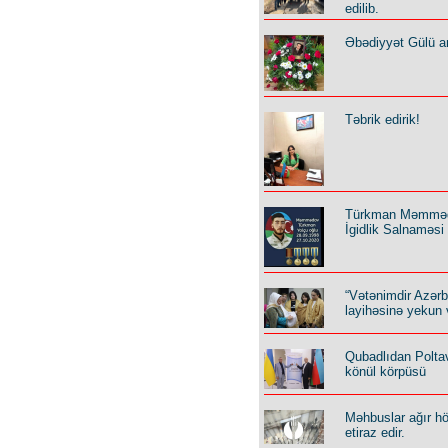
edilib.
Əbədiyyət Gülü an
Təbrik edirik!
Türkman Məmmə
İgidlik Salnaməsi
“Vətənimdir Azər
layihəsinə yekun 
Qubadlıdan Polta
könül körpüsü
Məhbuslar ağır h
etiraz edir.