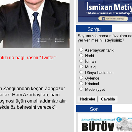
Sorğu
Saytımızda hansı mövzulara d
yer verilməsini istəyirsiniz?
Azərbaycan tarixi
Hərbi
zi ilə bağlı rəsmi “Twitter”
İdman
Musiqi
Dünya hadisələri
Əyləncə
Kriminal
ən Zəngilandan keçən Zəngəzur
Mədəniyyət
dirəcək. Həm Azərbaycan, həm
əşməsi üçün əməli addımlar atır.
əkdə öz bəhrəsini verəcək”.
Son
buraxılışımız