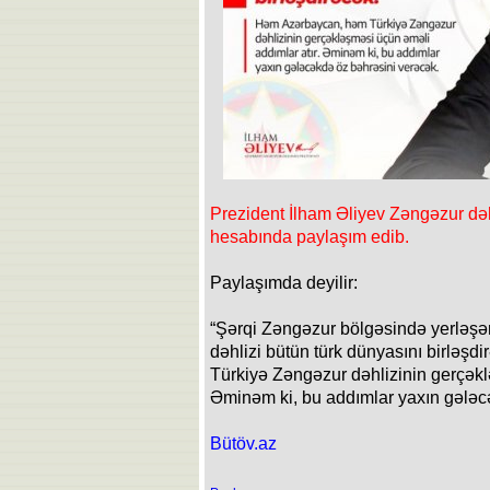
Prezident İlham Əliyev Zəngəzur dəhli
hesabında paylaşım edib.
Paylaşımda deyilir:
“Şərqi Zəngəzur bölgəsində yerləş
dəhlizi bütün türk dünyasını birləş
Türkiyə Zəngəzur dəhlizinin gerçəkl
Əminəm ki, bu addımlar yaxın gələc
Bütöv.az