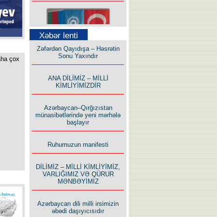
Xəbər lenti
Zəfərdən Qayıdışa – Həsrətin
Bu yolda mən varam!
Sonu Yaxındır
aha çox
ANA DİLİMİZ – MİLLİ
KİMLİYİMİZDİR
Azərbaycan–Qırğızıstan
münasibətlərində yeni mərhələ
İlham İsmayıl yazır:
başlayır
Ruhumuzun manifesti
DİLİMİZ – MİLLİ KİMLİYİMİZ,
VARLIĞIMIZ VƏ QÜRUR
MƏNBƏYİMİZ
Rusiyanın süqutunu qaçılmaz
edən beş şərt
Azərbaycan dili milli irsimizin
əbədi daşıyıcısıdır