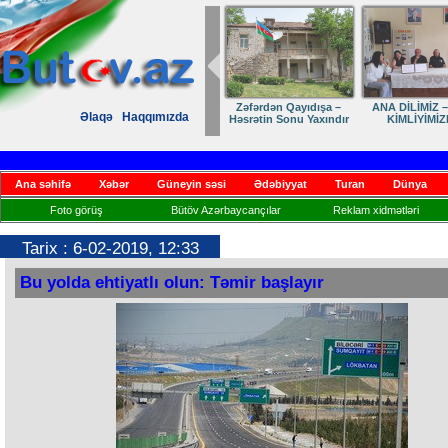
Zəfərdən Qayıdışa –
ANA DİLİMİZ –
Əlaqə
Haqqımızda
Həsrətin Sonu Yaxındır
KİMLİYİMİZ
Ana səhifə
Xəbər
Güneyin səsi
Ədəbiyyat
Turan
Dünya
Foto görüş
Bütöv Azərbaycançılar
Reklam xidmətləri
Tarix : 6-02-2019, 12:33
Bu yolda ehtiyatlı olun: Təmir başlayır