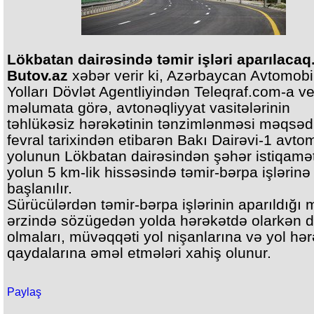
Lökbatan dairəsində təmir işləri aparılacaq
Butov.az
xəbər verir ki, Azərbaycan Avtomobi
Yolları Dövlət Agentliyindən Teleqraf.com-a ve
məlumata görə, avtonəqliyyat vasitələrinin
təhlükəsiz hərəkətinin tənzimlənməsi məqsədi
fevral tarixindən etibarən Bakı Dairəvi-1 avto
yolunun Lökbatan dairəsindən şəhər istiqamə
yolun 5 km-lik hissəsində təmir-bərpa işlərinə
başlanılır.
Sürücülərdən təmir-bərpa işlərinin aparıldığı
ərzində sözügedən yolda hərəkətdə olarkən di
olmaları, müvəqqəti yol nişanlarına və yol hər
qaydalarına əməl etmələri xahiş olunur.
Paylaş