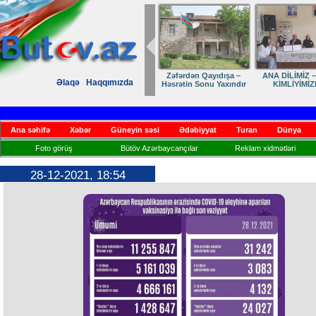
Dostumuza sürpriz
Elmanın öz d
Əlaqə
Haqqımızda
yubiley təbriki
Ana səhifə
Xəbər
Güneyin səsi
Ədəbiyyat
Turan
Dünya
Foto görüş
Bütöv Azərbaycançılar
Reklam xidmətləri
28-12-2021, 18:54