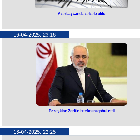
Azərbaycanda zəlzələ oldu
Azərbaycanda zəlzələ oldu
Aprelin 16-da İsmayıllı stansiyasından 19 km şimalda zəlzələ qeydə
16-04-2025, 23:16
alınıb.
Bu barədə Respublika Seysmoloji Xidmət Mərkəzindən məlumat verili
Bildirilib ki, yerli vaxtla saat 22:56-da qeydə alınan yeraltı təkanların
maqnitudası 3,1-ə bərabər olub.
Ocağı 9 kilometr dərinlikdə yerləşən zəlzələ hiss olunmayıb.
Pezeşkian Zərifin istefasını qəbul etdi
Pezeşkian Zərifin istefasını qəbu
etdi
16-04-2025, 22:25
İran Prezidenti Məsud Pezeşkian strateji məsələlər üzrə vitse-prezide