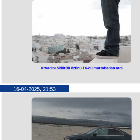
Məhəmməd Cavad Zərifin istefasını qəbul edib.
Bildirilib ki, Zərif istefa ərizəsini hələ martın 3-də təqdim etmişdi, lakin İ
prezidenti onun ərizəsini yalnız indi qəbul edib.
Zərifin yerinə 59 yaşlı Mohsen İsmaili təyin olunub.
Arvadını öldürüb özünü 14-cü mərtəbədən atdı
Arvadını öldürüb özünü 14-cü
mərtəbədən atdı
16-04-2025, 21:53
Yasamalda qətl hadisəsi olub.
Hadisə General Məmmədşərif Həmidov küçəsi, 53 ünvanında qeydə
alınıb.
Məlumata görə, ər arvadının başını kəsib, daha sonra özünü binanın 1
cü mərtəbəsindən ataraq intihar edib.