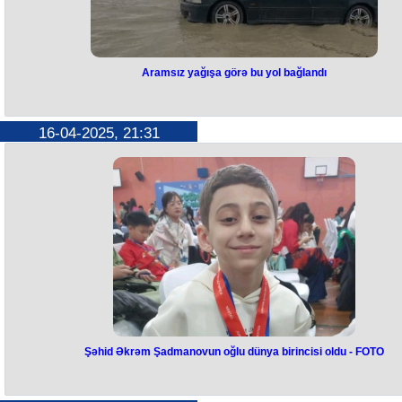
Aramsız yağışa görə bu yol bağlandı
Aramsız yağışa görə bu yol
bağlandı
16-04-2025, 21:31
Bakı-Quba yolunun Xızı rayonundan keçən hissəsi aramsız yağış
səbəbindən bağlanıb.
Aramsız yağan yağışlar nəticəsində yolun 71-ci kilometrliyindən 75-c
kilometrliyinədək hərəkət iflic olub.
Quba istiqamətindən Bakıya doğru hərəkət edən sürücülər yolda bir sı
çətinliklər yaşayıb.
Problem səhər saatlarından davam edir.
Şəhid Əkrəm Şadmanovun oğlu dünya birincisi oldu - FOTO
Şəhid Əkrəm Şadmanovun oğlu
dünya birincisi oldu -
FOTO