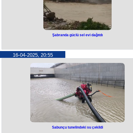
alaraq, çətin vəziyyətdə texnikanın içində köməksiz qalıb.
Əraziyə dərhal Fövqəladə Hallar Nazirliyinin xilasediciləri cəlb olunubla
Yaralılar ekskavatorun içindən çıxarılaraq Şamaxı Rayon Mərkəzi
Xəstəxanasına təxliyə ediliblər.
Azərbaycan Avtomobil Yolları Dövlət Agentliyindən (AAYDA) bildirilib k
hadisə nəticəsində həyatını itirən Həyatullayev Pərviz sahə rəisi olub
Agentlikdən verilən məlumata görə, ölən və yaralananlar Muğanlı-
İsmayıllı-Qəbələ yolu layihəsində iştirak edən podratçı şirkətin işçiləri
Şabranda güclü sel evi dağıtdı
olub.
Şabranda güclü sel evi dağıtdı
Güclü yağış Şabran rayonunda fəsadlar törədib.
16-04-2025, 20:55
Rayonda evlərdən biri sel nəticəsində dağılıb.
Görüntülər sosial şəbəkədə paylaşıb. Hadisənin 20 Yanvar küçəsind
baş verdiyi bildirilir.
Qeyd edək ki, yağış nəticəsində rayonunun içərisindən keçən Dəvəçi ç
daşıb. Güclü sel səbəbindən rayon mərkəzində çayın üzərindəki
körpülərdə hərəkət məhdudlaşdırılıb. Ətraf ərazidə yaşayan 15 ailə
təhlükəsiz yerə təxliyə edilib.
Sabunçu tunelindəki su çəkildi