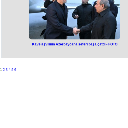
Bütün fakültələrdə yeni formatda buraxılış imtahanları keçiriləcək. Yən
tələbələr bilet çəkib, sual-cavabla imtahanlarını verəcəklər.
Nəzərdə tutulmuş 100 ballıq sistemin 50-si OSKİ, 50-si isə şifahi
imtahanlar hesabına toplanacaq. Şifahi imtahan isə 2 mərhələdən –
nəzəri və praktik hissədən ibarət olacaq.
Kavelaşvilinin Azərbaycana səfəri başa çatdı - FOTO
Kavelaşvilinin Azərbaycana səfər
başa çatdı -
FOTO
Gürcüstan Prezidenti Mixeil Kavelaşvilinin Azərbaycan Respublikasın
1
2
3
4
5
6
rəsmi səfəri aprelin 16-da başa çatıb.
Hər iki ölkənin dövlət bayraqlarının dalğalandığı Heydər Əliyev
Beynəlxalq Aeroportunda ali qonağın şərəfinə fəxri qarovul dəstəsi
düzülmüşdü.
Gürcüstan Prezidenti Mixeil Kavelaşvilini hava limanında Azərbayca
Respublikasının Baş nazirinin birinci müavini Yaqub Eyyubov, xarici işl
nazirinin müavini Yalçın Rəfiyev və digər rəsmi şəxslər yola saldılar.