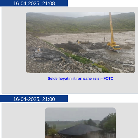
16-04-2025, 21:08
Antiterror əməliyyatları zamanı qəhrəmancasına şəhid olan polkovnik
leytenant Əkrəm Şadmanovun oğlu Araz Şadmanzadə Avstraliyanın
Sidney şəhərində keçirilən IMEC Beynəlxalq Riyaziyyat Olimpiadasın
1-ci yerə layiq görülərək qızıl medal qazanıb.
Sidneydə keçirilən beynəlxalq olimpiyadada dünyanın dörd bir yerind
gələn iştirakçılar rəqabət apararaq biliklərini nümayiş etdirib.
Araz Şadmanov 64 nəfər arasında qızıl medal alaraq 1 saatlıq yarışma
18 dəqiqə 22 saniyəyə bitirib.
Qeyd edək ki, Araz Şadmanzadə ötən ilin dekabrında keçirilən IMEC
Online Riyaziyyat Olimpiadasında qızıl medal qazanaraq Sidney
Olimpiadasında iştirak hüququ əldə etmişdi.
Seldə həyatını itirən sahə rəisi - FOTO
Seldə həyatını itirən sahə rəisi -
FOTO
16-04-2025, 21:00
Xəbər verdiyimiz kimi, Ağsunun Kalva kəndində sel ekskavatoru aşırıb
Hadisə nəticəsində 1 nəfər ölüb, 3 nəfər yaralanıb.
İlkin məlumatlara görə, ərazidə yol-təmir işləri ilə məşğul olan işçilər
yağışın başlamasını müşahidə edərək təhlükəsizlik məqsədilə
ekskavatorun içərisinə yerləşiblər. Lakin bir qədər sonra çaya sel gəlib
güclü axının təsirindən ekskavator aşıb.
Hadisə nəticəsində ekskavatorun içində olan 4 nəfərdən biri hadisə
yerindəcə həyatını itirib. Digər 3 nəfər müxtəlif dərəcəli bədən xəsarətlə