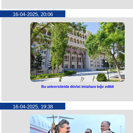
Sabunçu tunelindəki su çəkildi
Fövqəladə Hallar Nazirliyinin qüvvələri tərəfindən görülən tədbirlər
16-04-2025, 20:06
nəticəsində paytaxtın Sabunçu rayonunda Dəmiryol stansiyası
yaxınlığında yerləşən tuneldən suyun çəkilərək kənarlaşdırılması işlər
yekunlaşıb.
Bu barədə FHN-dən məlumat verilib.
Hazırda digər istiqamətlərdə subasma ilə bağlı əməliyyat davam etdirili
Bu universitetdə dövlət imtahanı ləğv edildi
Bu universitetdə dövlət imtahanı
ləğv edildi
16-04-2025, 19:38
Bu il Azərbaycan Tibb Universitetinin (ATU) İctimai səhiyyə, Stomatolog
və Əczaçılıq fakültələri üzrə buraxılış sessiyasında Dövlət Buraxılış
İmtahanları olmayacaq.
Gələn ildən etibarən Müalicə-profilaktika fakültəsinin tələbələri də
adıçəkilən imtahanları verməyəcəklər: