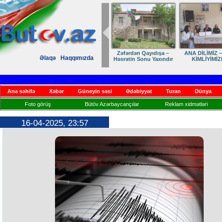
Zəfərdən Qayıdışa –
ANA DİLİMİZ –
Əlaqə
Haqqımızda
Həsrətin Sonu Yaxındır
KİMLİYİMİZ
Ana səhifə
Xəbər
Güneyin səsi
Ədəbiyyat
Turan
Dünya
Foto görüş
Bütöv Azərbaycançılar
Reklam xidmətləri
16-04-2025, 23:57