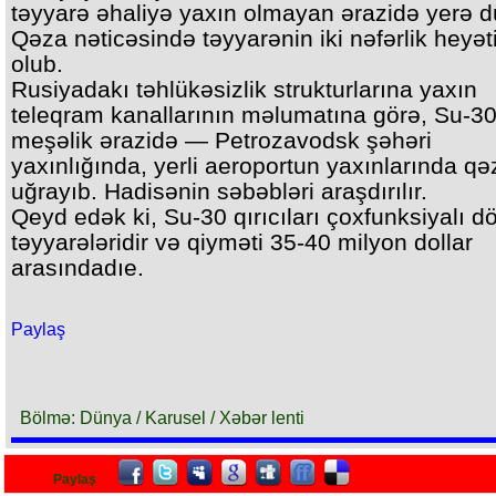
təyyarə əhaliyə yaxın olmayan ərazidə yerə 
Qəza nəticəsində təyyarənin iki nəfərlik heyət
olub.
Rusiyadakı təhlükəsizlik strukturlarına yaxın
teleqram kanallarının məlumatına görə, Su-3
meşəlik ərazidə — Petrozavodsk şəhəri
yaxınlığında, yerli aeroportun yaxınlarında q
uğrayıb. Hadisənin səbəbləri araşdırılır.
Qeyd edək ki, Su-30 qırıcıları çoxfunksiyalı d
təyyarələridir və qiyməti 35-40 milyon dollar
arasındadıe.
Paylaş
Bölmə: Dünya / Karusel / Xəbər lenti
Paylaş