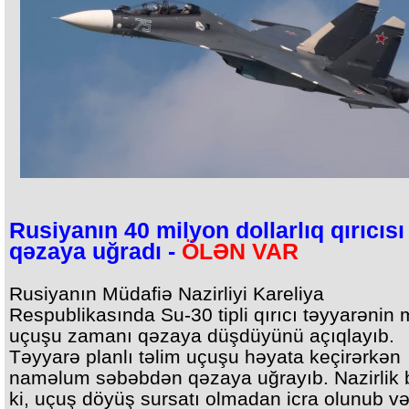
Rusiyanın 40 milyon dollarlıq qırıcısı
qəzaya uğradı -
ÖLƏN VAR
Rusiyanın Müdafiə Nazirliyi Kareliya
Respublikasında Su-30 tipli qırıcı təyyarənin
uçuşu zamanı qəzaya düşdüyünü açıqlayıb.
Təyyarə planlı təlim uçuşu həyata keçirərkən
naməlum səbəbdən qəzaya uğrayıb. Nazirlik bi
ki, uçuş döyüş sursatı olmadan icra olunub v