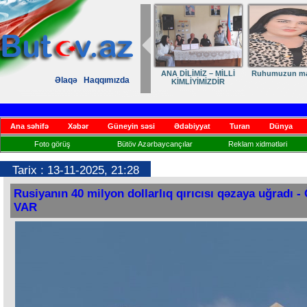
uhumuzun manifesti
DİLİMİZ – MİLLİ
Elmanın öz dünyası
Dövlə
Əlaqə
Haqqımızda
KİMLİYİMİZ,
mətbua
VARLIĞIMIZ VƏ QÜRUR
əs
MƏNBƏYİMİZ
Ana səhifə
Xəbər
Güneyin səsi
Ədəbiyyat
Turan
Dünya
Foto görüş
Bütöv Azərbaycançılar
Reklam xidmətləri
Tarix : 13-11-2025, 21:28
Rusiyanın 40 milyon dollarlıq qırıcısı qəzaya uğradı 
VAR