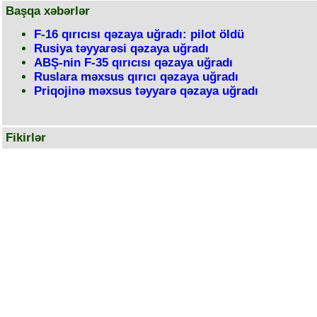
Başqa xəbərlər
F-16 qırıcısı qəzaya uğradı: pilot öldü
Rusiya təyyarəsi qəzaya uğradı
ABŞ-nin F-35 qırıcısı qəzaya uğradı
Ruslara məxsus qırıcı qəzaya uğradı
Priqojinə məxsus təyyarə qəzaya uğradı
Fikirlər