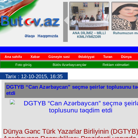
ANA DİLİMİZ – MİLLİ
Ruhumuzun man
Əlaqə
Haqqımızda
KİMLİYİMİZDİR
Ana səhifə
Xəbər
Güneyin səsi
Ədəbiyyat
Turan
Dünya
Foto görüş
Bütöv Azərbaycançılar
Reklam xidmətləri
Tarix : 12-10-2015, 16:35
DGTYB “Can Azərbaycan” seçmə şeirlər toplusunu t
etdi
Dünya Gənc Türk Yazarlar Birliyinin (DGTYB