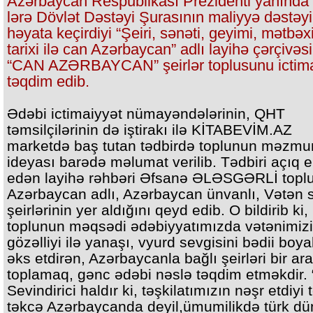
Azərbaycan Respublikası Prezidenti yanında
lərə Dövlət Dəstəyi Şurasının maliyyə dəstəyi 
həyata keçirdiyi “Şeiri, sənəti, geyimi, mətbəx
tarixi ilə can Azərbaycan” adlı layihə çərçivəs
“CAN AZƏRBAYCAN” şeirlər toplusunu ictima
təqdim edib.
Ədəbi ictimaiyyət nümayəndələrinin, QHT
təmsilçilərinin də iştirakı ilə KİTABEVİM.AZ
marketdə baş tutan tədbirdə toplunun məzmu
ideyası barədə məlumat verilib. Tədbiri açıq e
edən layihə rəhbəri Əfsanə ƏLƏSGƏRLİ topl
Azərbaycan adlı, Azərbaycan ünvanlı, Vətən 
şeirlərinin yer aldığını qeyd edib. O bildirib ki,
toplunun məqsədi ədəbiyyatımızda vətənimiz
gözəlliyi ilə yanaşı, vyurd sevgisini bədii boya
əks etdirən, Azərbaycanla bağlı şeirləri bir ar
toplamaq, gənc ədəbi nəslə təqdim etməkdir. 
Sevindirici haldır ki, təşkilatımızın nəşr etdiyi 
təkcə Azərbaycanda deyil,ümumilikdə türk dü