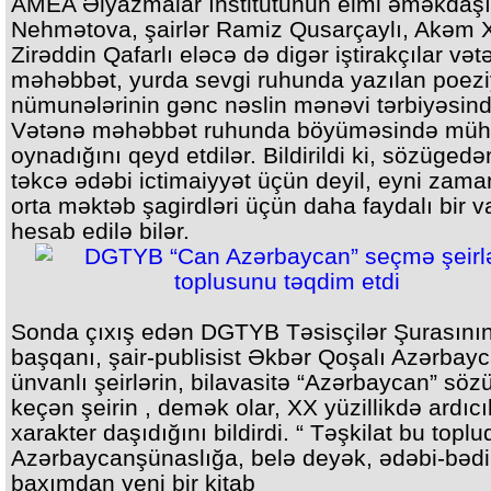
AMEA Əlyazmalar İnstitutunun elmi əməkdaşı
Nehmətova, şairlər Ramiz Qusarçaylı, Akəm 
Zirəddin Qafarlı eləcə də digər iştirakçılar vət
məhəbbət, yurda sevgi ruhunda yazılan poez
nümunələrinin gənc nəslin mənəvi tərbiyəsind
Vətənə məhəbbət ruhunda böyüməsində müh
oynadığını qeyd etdilər. Bildirildi ki, sözügedə
təkcə ədəbi ictimaiyyət üçün deyil, eyni zam
orta məktəb şagirdləri üçün daha faydalı bir v
hesab edilə bilər.
Sonda çıxış edən DGTYB Təsisçilər Şurasını
başqanı, şair-publisist Əkbər Qoşalı Azərbay
ünvanlı şeirlərin, bilavasitə “Azərbaycan” söz
keçən şeirin , demək olar, XX yüzillikdə ardıcı
xarakter daşıdığını bildirdi. “ Təşkilat bu toplu
Azərbaycanşünaslığa, belə deyək, ədəbi-bədi
baxımdan yeni bir kitab