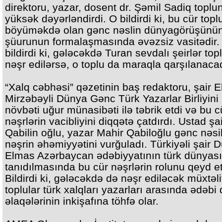
direktoru, yazar, dosent dr. Şəmil Sadiq toplu
yüksək dəyərləndirdi. O bildirdi ki, bu cür topl
böyüməkdə olan gənc nəslin dünyagörüşünün,
şüurunun formalaşmasında əvəzsiz vasitədir.
bildirdi ki, gələcəkdə Turan sevdalı şeirlər top
nəşr edilərsə, o toplu da maraqla qarşılanaca
“Xalq cəbhəsi” qəzetinin baş redaktoru, şair E
Mirzəbəyli Dünya Gənc Türk Yazarlar Birliyini
növbəti uğur münasibəti ilə təbrik etdi və bu c
nəşrlərin vacibliyini diqqətə çatdırdı. Ustad şa
Qabilin oğlu, yazar Mahir Qabiloğlu gənc nəsi
nəşrin əhəmiyyətini vurğuladı. Türkiyəli şair 
Elmas Azərbaycan ədəbiyyatının türk dünyas
tanıdılmasında bu cür nəşrlərin rolunu qeyd et
Bildirdi ki, gələcəkdə də nəşr ediləcək müxtəli
toplular türk xalqları yazarları arasında ədəbi
əlaqələrinin inkişafına töhfə olar.