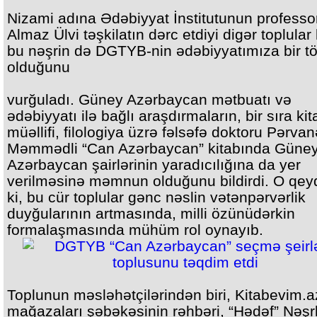
Nizami adına Ədəbiyyat İnstitutunun professo
Almaz Ülvi təşkilatın dərc etdiyi digər toplular
bu nəşrin də DGTYB-nin ədəbiyyatımıza bir t
olduğunu
vurğuladı. Güney Azərbaycan mətbuatı və
ədəbiyyatı ilə bağlı araşdırmaların, bir sıra kit
müəllifi, filologiya üzrə fəlsəfə doktoru Pərvan
Məmmədli “Can Azərbaycan” kitabında Güne
Azərbaycan şairlərinin yaradıcılığına da yer
verilməsinə məmnun olduğunu bildirdi. O qeyd
ki, bu cür toplular gənc nəslin vətənpərvərlik
duyğularının artmasında, milli özünüdərkin
formalaşmasında mühüm rol oynayıb.
Toplunun məsləhətçilərindən biri, Kitabevim.a
mağazaları şəbəkəsinin rəhbəri, “Hədəf” Nəşrl