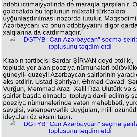
ədəbi ictimaiyyətində də maraqla qarşılanır. O
gələcəkdə bu toplunun müxtəlif türkcələrə
uyğunlaşdırılması nəzərdə tutulur. Məqsədimi
Azərbaycanı və onun ədəbiyyatını digər qarda
xalqlarına da çatdırmaqdır.”
Kitabın tərtibçisi Sərdar ŞİRVAN qeyd etdi ki,
topluda yer alan poeziya nümunələri bütövlü
güneyli- quzeyli Azərbaycan şairlərinin yaradıc
əks etdirir. Ustad Şəhriyar, Əhməd Cavad, S
Vurğun, Məmməd Araz, Xəlil Rza Ulutürk və s
şairlər başda olmaqla, topluya daxil edilmiş şa
poeziya nümunələrində vətən məhəbbəti, yur
sevgisi, vətənpərvərlik duyğuları, milli özünü
ideyaları öz əksini tapır.