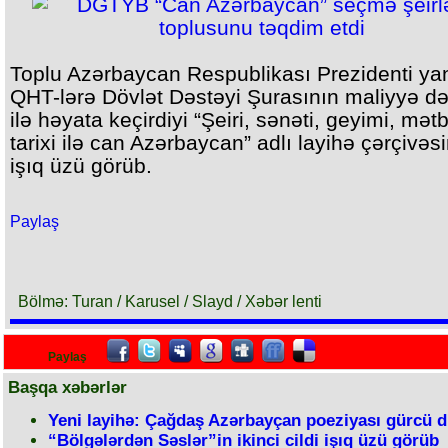
Toplu Azərbaycan Respublikası Prezidenti ya
QHT-lərə Dövlət Dəstəyi Şurasının maliyyə də
ilə həyata keçirdiyi “Şeiri, sənəti, geyimi, mət
tarixi ilə can Azərbaycan” adlı layihə çərçivəs
işıq üzü görüb.
Paylaş
Bölmə: Turan / Karusel / Slayd / Xəbər lenti
Paylaş
Başqa xəbərlər
Yeni layihə: Çağdaş Azərbayçan poeziyası gürcü d
“Bölgələrdən Səslər”in ikinci cildi işıq üzü görüb