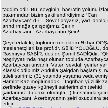
təqdim edir. Bu, sevginin, həsrətin yolunu izl
baxımından bizim şəkilləndirdiyimiz “Can
Azərbaycan”-dır!—Sovet boyasız, yad ideoloji
arındırmağa çalışdığımız Şeirin
Azərbaycanı...Azərbaycann Şeiri!...”
Qeyd edək ki, toplunun redaktoru Əkbər QOŞ
məsləhətçiləri isə prof.dr. Güllü YOLOĞLU, do
Rəsmiyyə SABİR, dos.dr. Şəmil SADİQdir. “Q
Nəşriyyatı”nda nəşr olunan topluda Azərbayca
Azərbaycan ünvanlı, Vətən sevdalı şeirlər yer 
Klassik ədibimiz Abdulla Şaiqdən başlamış, 
taleli şairimiz (31 yaşında yaşama vəda etmiş.
Hamlet Kazımoğlunadək... təqribən yüzillik 
zərfində quzeyli-güneyli şairlərimizin (şəhid
şairlərimiz də daxil olmaqla...) timsalında şeir
Azərbaycanı, Azərbaycanın şeiri oxuculara t
edilir.