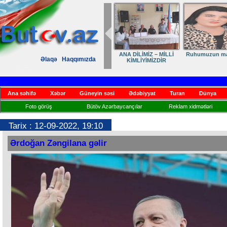
ANA DİLİMİZ – MİLLİ
Ruhumuzun man
Əlaqə
Haqqımızda
KİMLİYİMİZDİR
Ana səhifə
Xəbər
Güneyin səsi
Ədəbiyyat
Turan
Dünya
Foto görüş
Bütöv Azərbaycançılar
Reklam xidmətləri
Tarix : 12-09-2022, 19:10
Ərdoğan Zəngilana gəlir