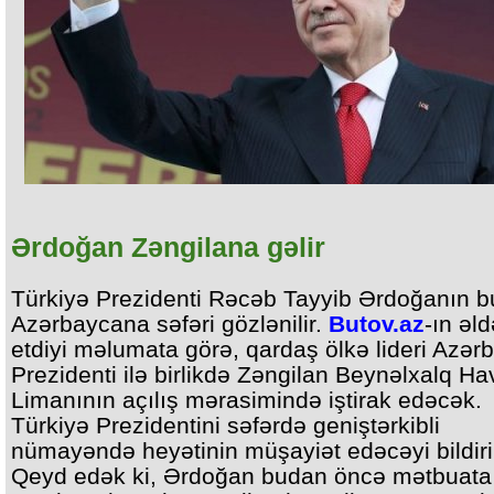
Ərdoğan Zəngilana gəlir
Türkiyə Prezidenti Rəcəb Tayyib Ərdoğanın b
Azərbaycana səfəri gözlənilir.
Butov.az
-ın əld
etdiyi məlumata görə, qardaş ölkə lideri Azər
Prezidenti ilə birlikdə Zəngilan Beynəlxalq Ha
Limanının açılış mərasimində iştirak edəcək.
Türkiyə Prezidentini səfərdə geniştərkibli
nümayəndə heyətinin müşayiət edəcəyi bildiril
Qeyd edək ki, Ərdoğan budan öncə mətbuata