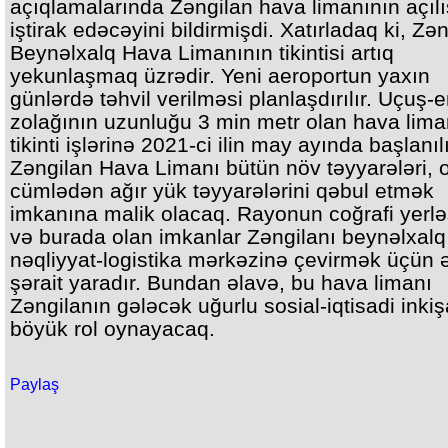
açıqlamalarında Zəngilan hava limanının açıl
iştirak edəcəyini bildirmişdi. Xatırladaq ki, Zə
Beynəlxalq Hava Limanının tikintisi artıq
yekunlaşmaq üzrədir. Yeni aeroportun yaxın
günlərdə təhvil verilməsi planlaşdırılır. Uçuş
zolağının uzunluğu 3 min metr olan hava lim
tikinti işlərinə 2021-ci ilin may ayında başlanıl
Zəngilan Hava Limanı bütün növ təyyarələri, 
cümlədən ağır yük təyyarələrini qəbul etmək
imkanına malik olacaq. Rayonun coğrafi yerl
və burada olan imkanlar Zəngilanı beynəlxalq
nəqliyyat-logistika mərkəzinə çevirmək üçün əl
şərait yaradır. Bundan əlavə, bu hava limanı
Zəngilanın gələcək uğurlu sosial-iqtisadi inki
böyük rol oynayacaq.
Paylaş