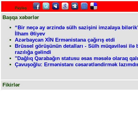
Paylaş
Başqa xəbərlər
“Bir neçə ay ərzində sülh sazişini imzalaya bilərik
İlham Əliyev
Azərbaycan XİN Ermənistana çağırış etdi
Brüssel görüşünün detalları - Sülh müqaviləsi ilə 
razılığa gəlindi
"Dağlıq Qarabağın statusu əsas məsələ olaraq qalı
Çavuşoğlu: Ermənistanı cəsarətləndirmək lazımdı
Fikirlər