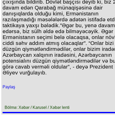
çıxışında bildirib. Dövlət başçısı deyib ki, biz 2
davam edən Qarabağ münaqişəsinə dair
danışıqlarda olduğu kimi, Ermənistanın
razılaşmadığı məsələlərdə adətən istifadə etd
taktikaya yaxşı bələdik."Əgər bu, yenə davam
edərsə, biz sülh əldə edə bilməyəcəyik. Əgər
Ermənistanın seçimi belə olacaqsa, onlar növ
ciddi səhv addım atmış olacaqlar". “Onlar bizi
düzgün qiymətləndirmədilər, onlar bizim iradə
Azərbaycan xalqının iradəsini, Azərbaycanın
potensialını düzgün qiymətləndirmədilər və b
görə cavab verməli oldular”, - deyə Prezident
Əliyev vurğulayıb.
Paylaş
Bölmə: Xəbər / Karusel / Xəbər lenti