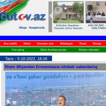
Zəfərdən Qayıdışa –
ANA DİLİMİZ –
Əlaqə
Haqqımızda
Həsrətin Sonu Yaxındır
KİMLİYİMİZ
Ana səhifə
Xəbər
Güneyin səsi
Ədəbiyyat
Turan
Dünya
Foto görüş
Bütöv Azərbaycançılar
Reklam xidmətləri
Tarix : 5-10-2022, 18:16
İlham Əliyevdən Ermənistana növbəti xəbərdarlıq