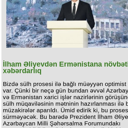
İlham Əliyevdən Ermənistana növbət
xəbərdarlıq
Bizdə sülh prosesi ilə bağlı müəyyən optimist f
var. Çünki bir neçə gün bundan əvvəl Azərba
və Ermənistan xarici işlər nazirlərinin görüşü
sülh müqaviləsinin mətninin hazırlanması ilə 
müzakirələr aparıldı. Ümid edirik ki, bu prose
sürməyəcək. Bu barədə Prezident İlham Əliy
Azərbaycan Milli Şəhərsalma Forumundakı