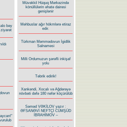
Müvəkkil Hüquq Mərkəzində
könüllülərin əhatə dairəsi
genişlənir
Məhbuslar ağır hökmlərə etiraz
alo bəy
edir.
ziyarət
Türkman Məmmədovun İgidlik
ıldı
Salnaməsi
Milli Ordumuzun şərəfli inkişaf
yolu
Təbrik edirik!
Xankəndi, Xocalı və Ağdərəyə
dovun
növbəti dəfə 180 nəfər köçürülüb
Səməd VƏKİLOV yazır :
ƏFSANƏVİ NEFTÇİ CÜMŞÜD
İBRAHİMOV –
baycan!”
vurulub