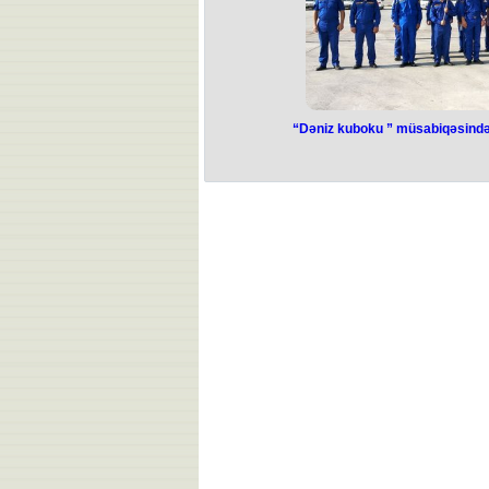
“Dəniz kuboku ” müsabiqəsində n