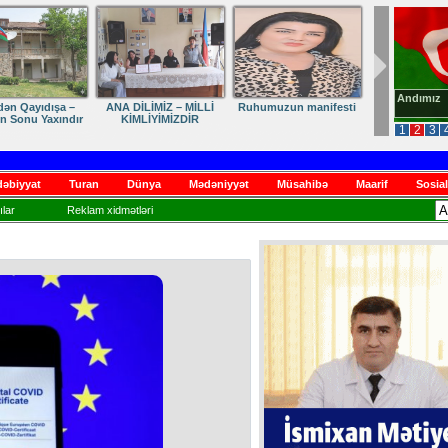
Andımız
dən Qayıdışa –
ANA DİLİMİZ – MİLLİ
Ruhumuzun manifesti
in Sonu Yaxındır
KİMLİYİMİZDİR
1
2
3
əbiyyat
Turan
Dünya
Mədəniyyət
Müsahibə
Maarif
Sosial
lar
Reklam xidmətləri