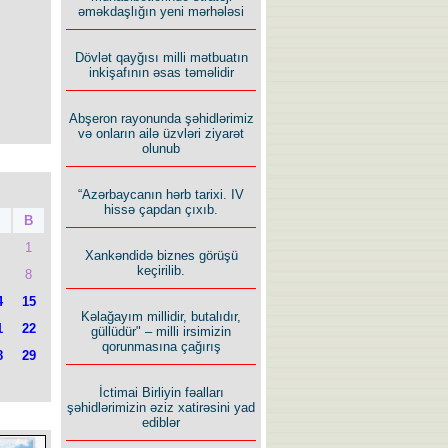
əməkdaşlığın yeni mərhələsi
Dövlət qayğısı milli mətbuatın
inkişafının əsas təməlidir
Abşeron rayonunda şəhidlərimiz
və onların ailə üzvləri ziyarət
olunub
“Azərbaycanın hərb tarixi. IV
hissə çapdan çıxıb.
B
1
Xankəndidə biznes görüşü
keçirilib.
8
4
15
Kəlağayım millidir, butalıdır,
1
22
güllüdür" – milli irsimizin
qorunmasına çağırış
8
29
İctimai Birliyin fəalları
şəhidlərimizin əziz xatirəsini yad
ediblər