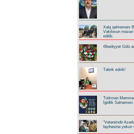
Xalq qəhrəmanı B
Vəkilovun məzarı 
edilib.
Əbədiyyət Gülü an
Təbrik edirik!
Türkman Məmmə
İgidlik Salnaməsi
“Vətənimdir Azər
layihəsinə yekun 