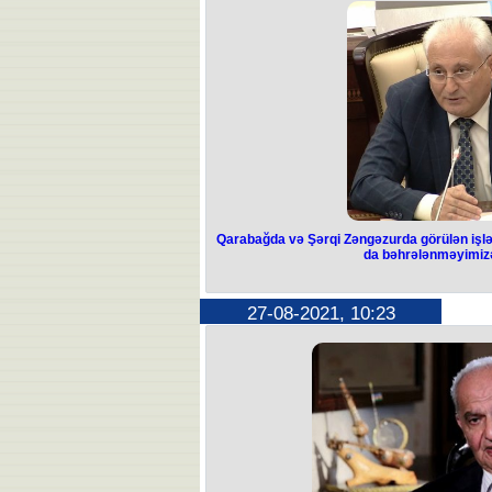
Qarabağda və Şərqi Zəngəzurda görülən işlər
da bəhrələnməyimiz
27-08-2021, 10:23