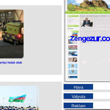
ərbçi həlak olub
Hava
Valyuta
Reklam