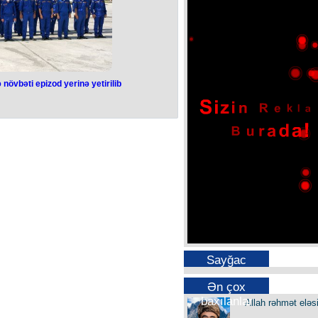
övbəti epizod yerinə yetirilib
Sayğac
Ən çox
baxılanlar
Allah rəhmət eləs