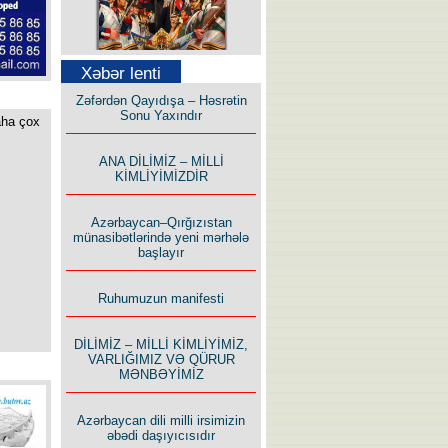
Səfər Alışarlı yazır
Xəbər lenti
Zəfərdən Qayıdışa – Həsrətin
Sonu Yaxındır
aha çox
ANA DİLİMİZ – MİLLİ
KİMLİYİMİZDİR
Uzun yolun Yolçusu
Azərbaycan–Qırğızıstan
münasibətlərində yeni mərhələ
başlayır
Ruhumuzun manifesti
Bu yolda mən varam!
DİLİMİZ – MİLLİ KİMLİYİMİZ,
VARLIĞIMIZ VƏ QÜRUR
MƏNBƏYİMİZ
Azərbaycan dili milli irsimizin
əbədi daşıyıcısıdır