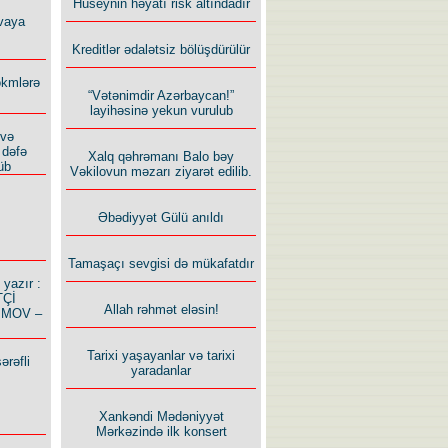
Hüseynin həyatı risk altındadır
vaya
Kreditlər ədalətsiz bölüşdürülür
ökmlərə
“Vətənimdir Azərbaycan!”
layihəsinə yekun vurulub
 və
 dəfə
Xalq qəhrəmanı Balo bəy
üb
Vəkilovun məzarı ziyarət edilib.
Əbədiyyət Gülü anıldı
Tamaşaçı sevgisi də mükafatdır
azır :
TÇİ
Allah rəhmət eləsin!
İMOV –
Tarixi yaşayanlar və tarixi
ərəfli
yaradanlar
Xankəndi Mədəniyyət
Mərkəzində ilk konsert