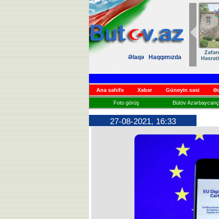
Zəfər
Əlaqə
Haqqımızda
Həsrət
Ana səhifə
Xəbər
Güneyin səsi
Əd
Foto görüş
Bütöv Azərbaycançı
27-08-2021, 16:33