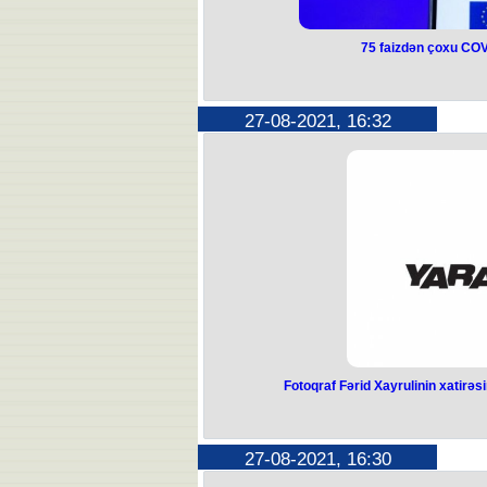
75 faizdən çoxu COVI
27-08-2021, 16:32
Fotoqraf Fərid Xayrulinin xatirə
27-08-2021, 16:30