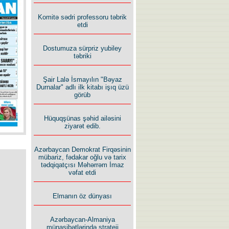
İlham İsmayıl yazır:
Komitə sədri professoru təbrik
etdi
Dostumuza sürpriz yubiley
təbriki
Şair Lalə İsmayılın "Bəyaz
Rusiyanın süqutunu qaçılmaz
Durnalar" adlı ilk kitabı işıq üzü
edən beş şərt
görüb
Hüquqşünas şəhid ailəsini
ziyarət edib.
Azərbaycan Demokrat Firqəsinin
mübariz, fədakar oğlu və tarix
tədqiqatçısı Məhərrəm İmaz
vəfat etdi
Elmanın öz dünyası
Azərbaycan-Almaniya
münasibətlərində strateji