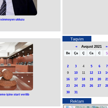
n sönməyən ulduzu
Təqvim
«
Avqust 2021
»
Be
Ça
Ç
Ca
C
Ş
2
3
4
5
6
7
9
10
11
12
13
1
16
17
18
19
20
2
23
24
25
26
27
2
30
31
mə işinə start verilib
Reklam