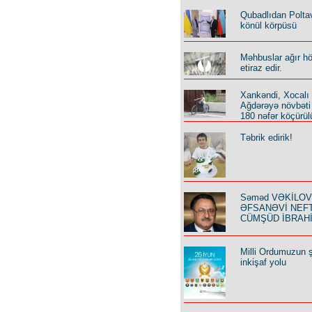
Qubadlıdan Polta
könül körpüsü
Məhbuslar ağır h
etiraz edir.
Xankəndi, Xocalı
Ağdərəyə növbəti
180 nəfər köçürül
Təbrik edirik!
Səməd VƏKİLOV y
ƏFSANƏVİ NEF
CÜMŞÜD İBRAH
Milli Ordumuzun ş
inkişaf yolu