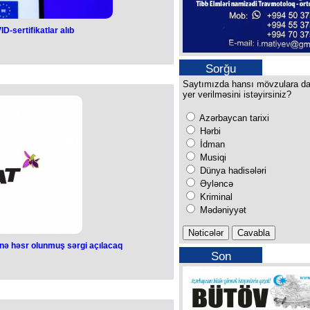
D-sertifikatlar alıb
Sorğu
Saytımızda hansı mövzulara d
yer verilməsini istəyirsiniz?
Azərbaycan tarixi
Hərbi
İdman
Musiqi
Dünya hadisələri
Əyləncə
Kriminal
Mədəniyyət
sinə həsr olunmuş sərgi açılacaq
Son
buraxılışımız