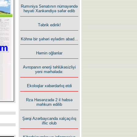
Rumıniya Senatının nümayəndə
heyəti Xankəndiyə səfər edib
Təbrik edirik!
Köhnə bir şəhəri eylədim abad...
Həmin oğlanlar
Avropanın enerji təhlükəsizliyi
yeni mərhələdə:
Ekoloqlar xəbərdarlıq etdi
Rza Həsənzadə 2 il həbsə
məhkum edilib
Şərqi Azərbaycanda xalçaçılıq
iflic olub