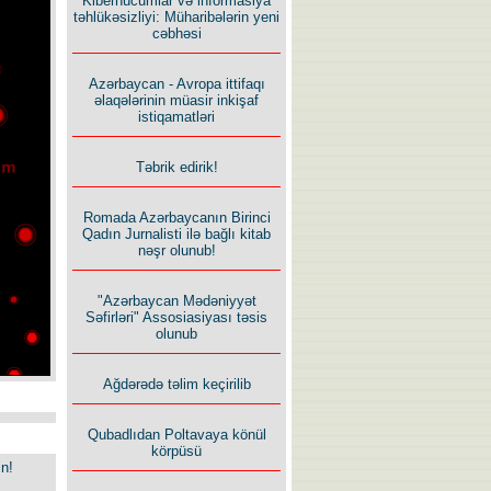
Kiberhücumlar və informasiya
təhlükəsizliyi: Müharibələrin yeni
cəbhəsi
Azərbaycan - Avropa ittifaqı
əlaqələrinin müasir inkişaf
istiqamatləri
Təbrik edirik!
Romada Azərbaycanın Birinci
Qadın Jurnalisti ilə bağlı kitab
nəşr olunub!
"Azərbaycan Mədəniyyət
Səfirləri" Assosiasiyası təsis
olunub
Ağdərədə təlim keçirilib
Qubadlıdan Poltavaya könül
körpüsü
in!