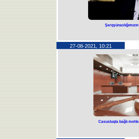
Şərqşünaslığımızı
27-08-2021, 10:21
Casusluqla bağlı məhkə