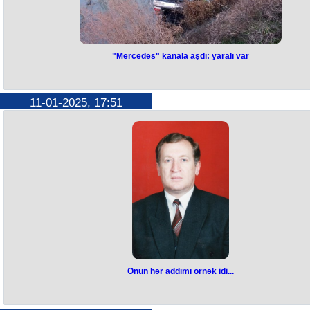
əksetməli hədəfləri müəyyən edə bilir.
Ekspertlər yeni radarların Ərdəbil şəhəri yaxınlığında quraşdırılmasın
Azərbaycana qarşı təxribat kimi qiymətləndirir.
"Mercedes" kanala aşdı: yaralı var
"Mercedes" kanala
aşdı: yaralı var
11-01-2025, 17:51
Sabirabad rayonunda minik avtomobilinin su kanalına aşması ilə
nəticələnən yol-nəqliyyat hadisəsi qeydə alınıb.
Hadisə bu gün 17 radələrində Hacıqabul-Bəhrəmtəpə-Mincivan
avtomobil yolunun Sabirabad rayonunun Xəlfəli kəndi ərazisindən keç
hissəsində baş verib.
"Mercedes" markalı avtomobilin idarə etmədən çıxaraq su kanalına
aşması nəticəsində xəsarət alan şəxslər Sabirabad Rayon Mərkəzi
Xəstəxanasına təxliyyə olunublar. Faktla bağlı araşdırma aparılır.
Onun hər addımı örnək idi...
Onun hər addımı örnək idi...