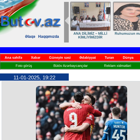
ANA DİLİMİZ – MİLLİ
Ruhumuzun man
Əlaqə
Haqqımızda
KİMLİYİMİZDİR
Ana səhifə
Xəbər
Güneyin səsi
Ədəbiyyat
Turan
Dünya
Foto görüş
Bütöv Azərbaycançılar
Reklam xidmətləri
11-01-2025, 19:22