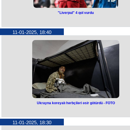
"Liverpul" 4 qol vurdu
"Liverpul" 4 qol vurdu
"Liverpul" komandası İngiltərə Federasiya Kubokunda növbəti mərhələ
11-01-2025, 18:40
vəsiqə qazanıb.
Mersisayd təmsilçisi 1/32 finalda doğma meydanda "Akkrinqton"la
qarşılaşıb.
Görüş ev sahiblərinin 4:0 hesablı qələbəsi ilə yekunlaşıb. Qolları Dio
Jota, Trent Aleksandr-Arnold, Jaydon Danns və Federiko Kyeza vurubla
Bununla da, "Liverpul" komandası adını 1/16 final mərhələsinə yazdırı
Ukrayna koreyalı hərbçiləri əsir götürdü - FOTO
Ukrayna koreyalı hərbçiləri əsir
götürdü -
FOTO
11-01-2025, 18:30
Ukrayna Rusiyanın Kursk vilayətində Şimali Koreya hərbçilərini əsir