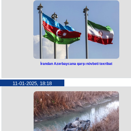
götürüb.
Bu barədə Ukrayna Prezidenti Volodimir Zelenski məlumat yayıb.
O bildirib ki, iki əsgər yaralı olsa da, sağ qalıb və Kiyevə aparılıb:
“Bu asan məsələ deyil: Rusiya qüvvələri və Şimali Koreyanın digər hər
qulluqçuları adətən Şimali Koreyanın Ukraynaya qarşı müharibədə
iştirakına dair sübutları silmək üçün yaralıları öldürürdülər. Bu iki şəxsi ə
götürən hərbçilərimizə minnətdaram. Bütün hərbi əsirlərə olduğu kimi, 
iki Şimali Koreya əsgərinə də lazımi tibbi yardım göstərilir. Mən Ukray
Təhlükəsizlik Xidmətinə jurnalistlərin bu məhbuslarla görüşməsinə ica
verməyi tapşırmışam. Dünya baş verənlərlə bağlı həqiqəti bilməlidir”.
İrandan Azərbaycana qarşı növbəti təxribat
İrandan Azərbaycana qarşı növbət
təxribat
11-01-2025, 18:18
İranın şimalında yeni uzunmənzilli radarlar quraşdırılıb.
Bu barədə məlumat İranın rəsmi informasiya agentliklərində yayılıb.
Bildirilir ki, "Nazir" adlar radarlar 800 kilometrədək radiusda fəaliyyət
göstərə biləcək.
Radarlar Azərbaycan, Ermənistan, Rusiya və Türkiyə səmalarını
müşahidə edə biləcək. Azərbaycan, Ermənistan, şərqi Türkiyə, Gürcüst
qərbi Türkmənistan, cənub-qərbi Qazaxıstan və bütün Xəzər dənizi
üzərində hava məkanı İran hava hücumundan müdafiə sistemlərinin
müşahidəsi altında olacaq.
İddia edilir ki, adar 30 km-dən çox yüksəklikdə hədəfləri aşkar edə,
pilotsuz uçuş aparatları və qanadlı raketlər kimi aşağı radiolokasiya