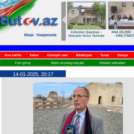
Zəfərdən Qayıdışa –
ANA DİLİMİZ –
Əlaqə
Haqqımızda
Həsrətin Sonu Yaxındır
KİMLİYİMİZ
Ana səhifə
Xəbər
Güneyin səsi
Ədəbiyyat
Turan
Dünya
Foto görüş
Bütöv Azərbaycançılar
Reklam xidmətləri
14-01-2025, 20:17