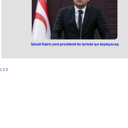
təcəssümüdür.
Hər üç xalça özündə fərqli dinləri və mədəniyyətləri simvollaşdırır, laki
bir araya gələndə insanlığın ortaq dəyərlərini – sülhü, mərhəməti və
ədaləti ifadə edir. Layihə Azərbaycan mədəniyyətinin dərinliyindən gəl
universal dəyərlərin, mədəni diplomatiya strategiyasının təcəssümüdür
Triptixin həm Vatikanda, həm də dünyanın müxtəlif ölkələrində
sərgilənməsi planlaşdırılır. Bu baxımdan əsərin Azərbaycanın multikultu
irsinin dünyaya tanıdılması baxımından mədəni-siyasi mənası var. Bu
Azərbaycanın mədəni səsinin qlobal miqyasda eşidilməsini, Azərbayc
xalça sənətinin yalnız estetik deyil, həm də fəlsəfi dəyər daşıdığını
göstərir.
Şimali Kiprin yeni prezidenti bu tarixdə işə başlayacaq
Şimali Kiprin yeni prezidenti bu
tarixdə işə başlayacaq
Şimali Kipr Türk Respublikasında keçirilən 19 oktyabr prezident
1
2
3
seçkilərinin qalibi Tufan Erhurman bu həftənin cümə günü vəzifəsini
icrasına başlayacaq.
Bunu Tufan Erhurmanın mətbuat katibi Tunay Mertekçi bildirib.
Mətbuat katibi Azərbaycanla bağlı suala isə belə cavab verib:
"Təəssüf ki, hələlik nəsə deyə bilmərik. Bu barədə gələn həftədən
fikirlərimizi açıqlayacağıq".
Qeyd edək ki, oktyabrın 19-da Şimali Kiprdə seçkilər keçirilib. Ali Seçk
Komissiyası Tufan Erhürmanın prezident seçildiyini bəyan edib. Türki
tərəfindən dəstəklənən Ersin Tatar isə seçkilərdə ikinci yeri tutub.