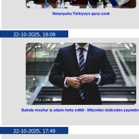
Netanyahu Türkiyəyə qarşı çıxdı
Netanyahu Türkiyəyə qarşı çıxdı
İsrail hökuməti Qəzza zolağında yaradılması planlaşdırılan beynəlxal
22-10-2025, 18:09
sülhməramlı kontingentdə Türkiyənin iştirakına qarşı çıxıb.
Bu barədə "The Times of Israel" nəşri İsrail Baş naziri Benyamin
Netanyahunun ofisinə istinadən məlumat yayıb.
Məlumatda bildirilir ki, rəsmi Təl-Əviv bu məsələdə mövqeyində
birmənalıdır:
“Heç bir fikir ayrılığı yoxdur. Türkiyə missiyada iştirak etməyəcək,” – B
nazirin ofisi bildirib.
Xatırladaq ki, Qəzzada vəziyyətin sabitləşdirilməsi və atəşkəsin
uzunmüddətli təminatı məqsədilə beynəlxalq qüvvələrin yerləşdirilməs
ideyası son günlər Qərb dövlətləri və ABŞ tərəfindən müzakirə olunur
Lakin İsrail hökuməti bəzi ölkələrin, xüsusilə Türkiyənin, bu kontingent
yer almasına qarşı çıxır.
Ankara isə bundan əvvəl bölgəyə “sülh və sabitlik naminə” töhfə verm
hazır olduğunu bəyan etmişdi.
Bakıda məşhur iş adamı həbs edildi - Milyonları büdcədən yayındırı
Bakıda məşhur iş adamı həbs
edildi - Milyonları büdcədən
22-10-2025, 17:49
yayındırıb