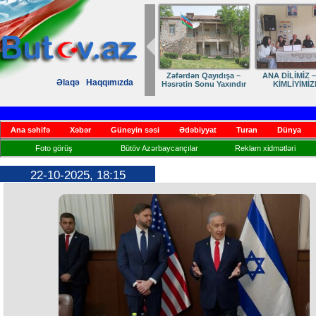
Zəfərdən Qayıdışa –
ANA DİLİMİZ –
Əlaqə
Haqqımızda
Həsrətin Sonu Yaxındır
KİMLİYİMİZ
Ana səhifə
Xəbər
Güneyin səsi
Ədəbiyyat
Turan
Dünya
Foto görüş
Bütöv Azərbaycançılar
Reklam xidmətləri
22-10-2025, 18:15