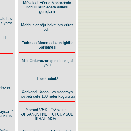
Müvəkkil Hüquq Mərkəzində
könüllülərin əhatə dairəsi
genişlənir
alo bəy
ziyarət
Məhbuslar ağır hökmlərə etiraz
edir.
ıldı
Türkman Məmmədovun İgidlik
Salnaməsi
Milli Ordumuzun şərəfli inkişaf
yolu
Təbrik edirik!
dovun
Xankəndi, Xocalı və Ağdərəyə
növbəti dəfə 180 nəfər köçürülüb
Səməd VƏKİLOV yazır :
baycan!”
ƏFSANƏVİ NEFTÇİ CÜMŞÜD
vurulub
İBRAHİMOV –
vaya