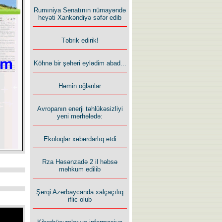
Rumıniya Senatının nümayəndə
heyəti Xankəndiyə səfər edib
Təbrik edirik!
Köhnə bir şəhəri eylədim abad...
Həmin oğlanlar
Avropanın enerji təhlükəsizliyi
yeni mərhələdə:
Ekoloqlar xəbərdarlıq etdi
Rza Həsənzadə 2 il həbsə
məhkum edilib
Şərqi Azərbaycanda xalçaçılıq
iflic olub