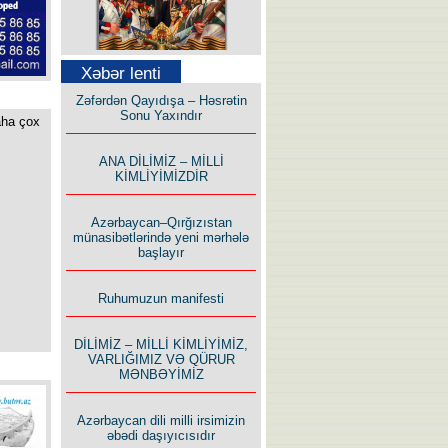
Səfər Alışarlı yazır
Xəbər lenti
Zəfərdən Qayıdışa – Həsrətin
Sonu Yaxındır
aha çox
ANA DİLİMİZ – MİLLİ
KİMLİYİMİZDİR
Uzun yolun Yolçusu
Azərbaycan–Qırğızıstan
münasibətlərində yeni mərhələ
başlayır
Ruhumuzun manifesti
Bu yolda mən varam!
DİLİMİZ – MİLLİ KİMLİYİMİZ,
VARLIĞIMIZ VƏ QÜRUR
MƏNBƏYİMİZ
Azərbaycan dili milli irsimizin
əbədi daşıyıcısıdır