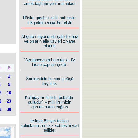
əməkdaşlığın yeni mərhələsi
Dövlət qayğısı milli mətbuatın
inkişafının əsas təməlidir
Abşeron rayonunda şəhidlərimiz
və onların ailə üzvləri ziyarət
olunub
“Azərbaycanın hərb tarixi. IV
hissə çapdan çıxıb.
Ş
B
1
2
Xankəndidə biznes görüşü
keçirilib.
8
9
5
16
Kəlağayım millidir, butalıdır,
2
23
güllüdür" – milli irsimizin
qorunmasına çağırış
9
30
İctimai Birliyin fəalları
şəhidlərimizin əziz xatirəsini yad
ediblər