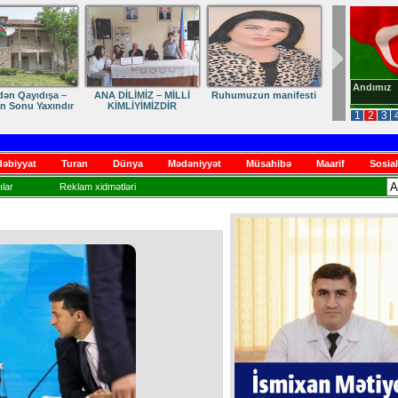
Andımız
dən Qayıdışa –
ANA DİLİMİZ – MİLLİ
Ruhumuzun manifesti
in Sonu Yaxındır
KİMLİYİMİZDİR
1
2
3
əbiyyat
Turan
Dünya
Mədəniyyət
Müsahibə
Maarif
Sosial
lar
Reklam xidmətləri