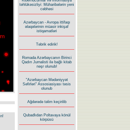
Kiberhücumlar və informasiya
təhlükəsizliyi: Müharibələrin yeni
cəbhəsi
Azərbaycan - Avropa ittifaqı
əlaqələrinin müasir inkişaf
istiqamatləri
Təbrik edirik!
Romada Azərbaycanın Birinci
Qadın Jurnalisti ilə bağlı kitab
nəşr olunub!
"Azərbaycan Mədəniyyət
Səfirləri" Assosiasiyası təsis
olunub
Ağdərədə təlim keçirilib
Qubadlıdan Poltavaya könül
in!
körpüsü