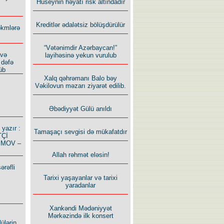
Hüseynin həyatı risk altındadır
Kreditlər ədalətsiz bölüşdürülür
ökmlərə
“Vətənimdir Azərbaycan!”
 və
layihəsinə yekun vurulub
 dəfə
üb
Xalq qəhrəmanı Balo bəy
Vəkilovun məzarı ziyarət edilib.
Əbədiyyət Gülü anıldı
azır :
Tamaşaçı sevgisi də mükafatdır
TÇİ
İMOV –
Allah rəhmət eləsin!
ərəfli
Tarixi yaşayanlar və tarixi
yaradanlar
Xankəndi Mədəniyyət
Mərkəzində ilk konsert
ülərin