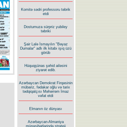
İlham İsmayıl yazır:
Komitə sədri professoru təbrik
etdi
Dostumuza sürpriz yubiley
təbriki
Şair Lalə İsmayılın "Bəyaz
Rusiyanın süqutunu qaçılmaz
Durnalar" adlı ilk kitabı işıq üzü
edən beş şərt
görüb
Hüquqşünas şəhid ailəsini
ziyarət edib.
Azərbaycan Demokrat Firqəsinin
mübariz, fədakar oğlu və tarix
tədqiqatçısı Məhərrəm İmaz
vəfat etdi
Elmanın öz dünyası
Azərbaycan-Almaniya
münasibətlərində strateji