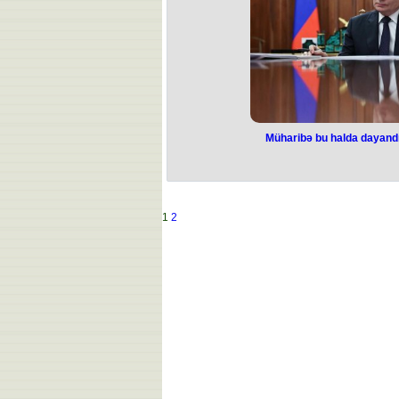
qiymətlərə yenidən baxılması ilə əlaq
Azərbaycan Respublikasının Preziden
Bazarına Nəzarət Dövlət Age
İndiyə qədər əhalinin sağlamlığı ba
dərman vasitələrinin ölkədaxili topda
satış qiymətlərinin ilk dəfə müəyyən
yenidən baxılması ilə əlaqədar Şura t
Səhiyyə Nazirliyinin, Dövlət Gömrük K
Dövlət Agentliyinin və Tibbi Ərazi Böl
alın
Müharibə bu halda dayandırı
Müharibə bu ha
bilər -
Putin
Rusiya Prezidenti Vladimir Putin K
1
2
Təşkilatının (KTMT) Bişkek samm
konfransında bir sıra m
Putin bildirib ki, ABŞ-dan yüksək s
həftə Moskvaya səfəri razılaşdırıl
Rusiya lideri Qərbdə yayılan “Ru
iddialarını təkzib edib: “Bu iddiala
hücum etmək niyyətimiz yoxdur və
hazır
Putin əlavə edib ki, Moskva Avropa 
məsələlərini Qərb ölkələri i
Rusiya Prezidenti ABŞ-ın təklif et
məlumatları da şərh edib. Onun sözl
layihəsi” olmayıb. Sadəcə müzakir
mövcud