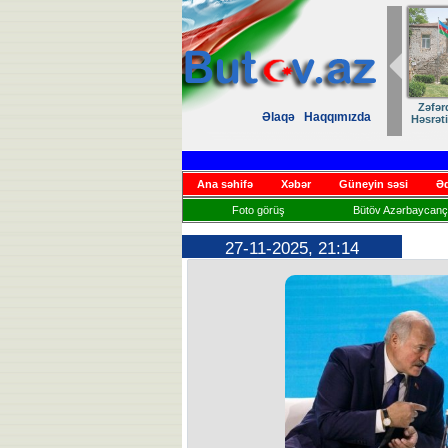
Zəfər
Əlaqə
Haqqımızda
Həsrət
Ana səhifə
Xəbər
Güneyin səsi
Əd
Foto görüş
Bütöv Azərbaycançı
27-11-2025, 21:14