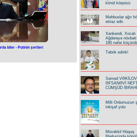
ədar Tarif (qiymət) Şurası tərəfindən
könül körpüsü
ti yanında Antiinhisar və İstehlak
ntliyinin də rəyi alınacaq.
xımından xüsusi əhəmiyyət kəsb edən
Məhbuslar ağır h
nsatış əczaçılıq müəssisələrinə şərti
etiraz edir.
ləşdirilməsi və ya həmin qiymətlərə
ərəfindən İqtisadiyyat Nazirliyinin,
omitəsinin, İcbari Tibbi Sığorta üzrə
Xankəndi, Xocalı
mələrini İdarəetmə Birliyinin rəyləri
Ağdərəyə növbəti
ıb.
180 nəfər köçürül
la bilər - Putinin şərtləri
Təbrik edirik!
lda dayandırıla
in şərtləri
ollektiv Təhlükəsizlik Müqaviləsi
Səməd VƏKİLOV y
itindən sonra keçirdiyi mətbuat
ƏFSANƏVİ NEF
ühüm açıqlamalar verib.
əviyyəli nümayəndə heyətinin gələn
CÜMŞÜD İBRAH
ıb və səfər plan üzrə baş tutacaq.
siya Avropaya hücuma hazırlaşır”
r yalandır, cəfəngiyyatdır. Avropaya
Milli Ordumuzun ş
 bunu rəsmi şəkildə təsdiqləməyə
inkişaf yolu
ıq".
təhlükəsizliyi və strateji sabitlik
lə müzakirə etməyə açıqdır.
diyi sülh planı ilə bağlı yayılan
ərinə görə, ortada “hazır müqavilə
ə üçün suallar və mövzular paketi
Müvəkkil Hüquq
 olub.
Mərkəzində könüll