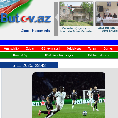
Zəfərdən Qayıdışa –
ANA DİLİMİZ –
Əlaqə
Haqqımızda
Həsrətin Sonu Yaxındır
KİMLİYİMİZ
Ana səhifə
Xəbər
Güneyin səsi
Ədəbiyyat
Turan
Dünya
Foto görüş
Bütöv Azərbaycançılar
Reklam xidmətləri
5-11-2025, 23:43