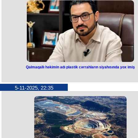
sonuncu hökmdar Ariovastın ölümündən sonra Atropatena dövləti
müstəqilliyini itirir və süquta uğrayır. Əslində isə bu, süqut kimi deyil, d
çox müstəqilliyinin məhdudlaşdırılması kimi qiymətləndirilməlidir. Yen
dərslikdə də bu yanaşma belə təqdim olunub”.
Bu fikirləri tarix dərsliklərinin müəllifi Ramil Tanrıverdi Təhsil TV-də
yayımlanan “Xüsusi buraxılış”da deyib.
O bildirib ki, əvvəlki tarix dərsliklərində (7-ci sinif, Ümumi tarix)
Qaraxanilər dövlətinin 927-ci ildə yarandığı qeyd olunurdu: “Yeni
dərslikdə bu məlumat dəqiqləşdirilib və yaranma tarixi 842-ci il kimi
göstərilib. Çünki Qaraxanilər dövlətinin 927-ci ildə yaranması ilə bağl
mənbələr araşdırılsa da, bu tarixə dair heç bir sübut aşkarlanmayıb”.
Qalmaqallı həkimin adı plastik cərrahların siyahısında yox imiş
Qalmaqallı həkimin adı plastik
cərrahların siyahısında yox imiş
5-11-2025, 22:35
Qulaq-burun-boğaz (lor) həkimi və estetik-cərrah kimi tanınan Rəşad
Məmmədovla bağlı çoxsaylı şikayətlərin olması ilə bağlı məlumat yayılı
Bəs Rəşad Məmmədovun həkim kimi fəaliyyət göstərməsi üçün rəsm
lisenziyası varmı?
Səhiyyə Nazirliyinin Analitik Ekspertiza Mərkəzindən Rəşad
Məmmədovun adının Səhiyyə Nazirliyinin Xüsusi Təftiş Komissiyası
tərəfindən təsdiqlənmiş plastik cərrahlar siyahısında yer almadığı
bildirilib.
Məlumatda qeyd olunub ki, bu siyahıya daxil olmayan şəxslərin plasti
cərrahiyyə üzrə tibbi fəaliyyət göstərməsi qanunvericiliyin tələblərinin
pozulması hesab olunur və belə hallarla bağlı qanunvericiliyə uyğun