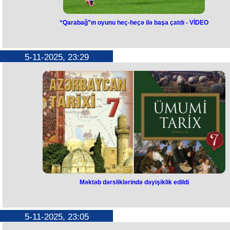
“Qarabağ”ın oyunu heç-heçə ilə başa çatdı - VİDEO
“Qarabağ”ın oyunu heç-heçə ilə
başa çatdı -
VİDEO
5-11-2025, 23:29
“Qarabağ” UEFA Çempionlar Liqasının əsas mərhələsində növbəti
oyununu keçirib.
Ağdam təmsilçisi Bakıda “Çelsi”ni qəbul edib. Tofiq Bəhramov adına
Respublika Stadionunda oynanılan qarşılaşmada qalib
müəyyənləşməyib - 2:2.
[media=https://www.youtube.com/live/C8k3B5fut0s?si=i9-3vW-
vRzMuQ6Za]
Məktəb dərsliklərində dəyişiklik edildi
Məktəb dərsliklərində dəyişiklik
edildi
5-11-2025, 23:05
“Vaxtilə dərsliklərdə Atropatena dövlətinin süqutu belə göstərilirdi: