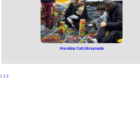
keçirilən İqtisadi Əməkdaşlıq Təşkilatının XVII Zirvə görüşü zamanı əl
olunan mühüm razılıq çərçivəsində qarşılıqlı faydalı gündəliyimizi inkiş
etdirmək üçün gözəl fürsət yaradacaqdır", - o deyib.
Ancelina Coli Ukraynada
Ancelina Coli Ukraynada
Amerikalı məşhur aktrisa Ancelina Coli Ukraynanın Xerson şəhərinə
gedib.
Həmçinin, Colinin uşaq otağının döşəməsində oturaraq azyaşlılarla
1
2
3
ünsiyyətdə olduğu foto yayılıb.
Məlumata görə, aktrisa mülki şəxslərin müalicə aldığı Xerson tibb
müəssisələrinə baş çəkib.