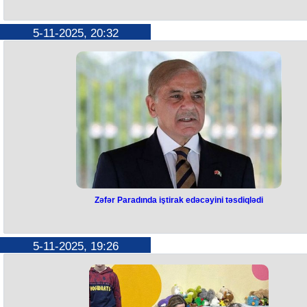
Trampın gördüyü işlər açıqlandı 
Siyahıda Azərbaycan da var
5-11-2025, 20:32
Ağ Ev ABŞ-dakı prezident seçkilərinin ildönümü ilə əlaqədar Donald
Trampın inauqurasiyadan sonra 10 ay ərzində gördüyü işlərə dair
məlumat yayıb.
Məqalədə Trampın daxili və xarici siyasəti, ticarət danışıqları, tariflər,
immiqrasiya siyasəti ilə bağlı vədləri və onların icrası ilə bağlı atılan
addımlar qeyd olunub. Bildirilib ki, Tramp son 10 ayda Ermənistanla
Azərbaycan da daxil olmaqla, dünyanın müxtəlif yerlərində səkkiz
münaqişədə sülhə nail olmaq üçün uğurlar qazanıb.
Bildirilib ki, ABŞ lideri NATO ölkələrindən müdafiə xərclərini ÜDM-in 
faizinə qədər artırmaq barədə razılıq əldə edib.
Məlumata əsasən, Prezident Tramp ABŞ-ı XXI əsrin təhdidlərindən
qorumaq üçün “Qızıl Qübbə” raketindən müdafiə sisteminin tikintisi v
tətbiqi layihəsini elan edib.
Qeyd olunur ki, vəzifəyə başladığı gündən bəri Tramp administrasiyas
150 mindən çox qanunsuz immiqrantı həbs edib, 139 mindən çox
qanunsuz immiqrantı isə deportasiya edib.
Zəfər Paradında iştirak edəcəyini təsdiqlədi
Zəfər Paradında iştirak edəcəyini
təsdiqlədi
5-11-2025, 19:26
"2025-ci il noyabrın 8-də Bakıda Zəfər Günü ilə bağlı tədbirlərdə Sizin
birlikdə iştirak etməyi səbirsizliklə gözləyirəm".
Bunu Pakistan İslam Respublikasının Baş naziri Məhəmməd Şahbaz Şə
Prezident İlham Əliyevə ünvanladığı təbrik məktubunda deyib.
"Əminəm ki, səfərim xüsusilə də 2025-ci il iyulun 4-də Xankəndidə