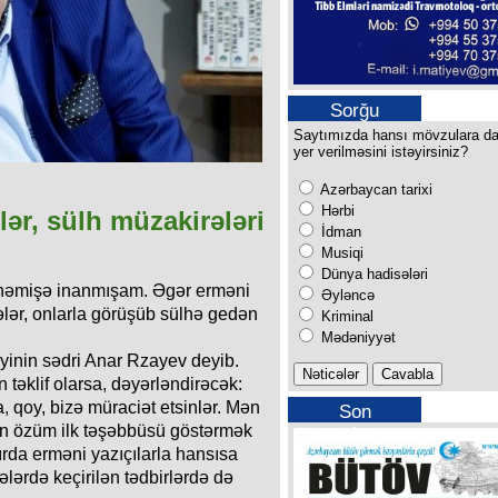
Sorğu
Saytımızda hansı mövzulara d
yer verilməsini istəyirsiniz?
Azərbaycan tarixi
Hərbi
lər, sülh müzakirələri
İdman
Musiqi
Dünya hadisələri
 həmişə inanmışam. Əgər erməni
Əyləncə
sələr, onlarla görüşüb sülhə gedən
Kriminal
Mədəniyyət
iyinin sədri Anar Rzayev deyib.
ən təklif olarsa, dəyərləndirəcək:
a, qoy, bizə müraciət etsinlər. Mən
Son
in özüm ilk təşəbbüsü göstərmək
buraxılışımız
ırda erməni yazıçılarla hansısa
lərdə keçirilən tədbirlərdə də