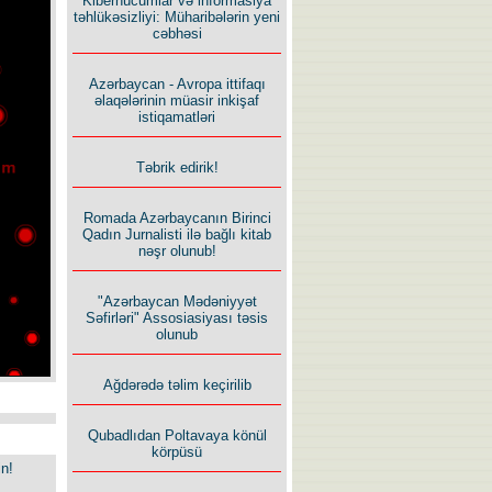
Kiberhücumlar və informasiya
təhlükəsizliyi: Müharibələrin yeni
cəbhəsi
Azərbaycan - Avropa ittifaqı
əlaqələrinin müasir inkişaf
istiqamatləri
Təbrik edirik!
Romada Azərbaycanın Birinci
Qadın Jurnalisti ilə bağlı kitab
nəşr olunub!
"Azərbaycan Mədəniyyət
Səfirləri" Assosiasiyası təsis
olunub
Ağdərədə təlim keçirilib
Qubadlıdan Poltavaya könül
körpüsü
in!