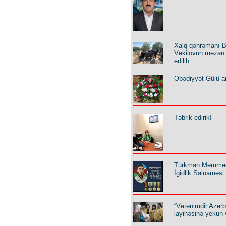
Xalq qəhrəmanı B
Vəkilovun məzarı 
edilib.
Əbədiyyət Gülü an
Təbrik edirik!
Türkman Məmmə
İgidlik Salnaməsi
“Vətənimdir Azər
layihəsinə yekun 