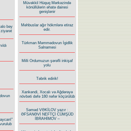
Müvəkkil Hüquq Mərkəzində
könüllülərin əhatə dairəsi
genişlənir
Məhbuslar ağır hökmlərə etiraz
alo bəy
edir.
ziyarət
Türkman Məmmədovun İgidlik
ıldı
Salnaməsi
Milli Ordumuzun şərəfli inkişaf
yolu
Təbrik edirik!
Xankəndi, Xocalı və Ağdərəyə
dovun
növbəti dəfə 180 nəfər köçürülüb
Səməd VƏKİLOV yazır :
ƏFSANƏVİ NEFTÇİ CÜMŞÜD
İBRAHİMOV –
baycan!”
vurulub