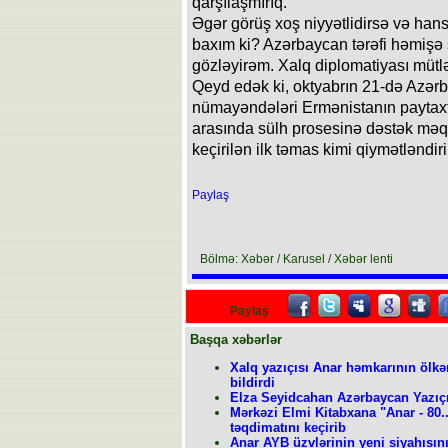
qarşılaşmırıq.
Əgər görüş xoş niyyətlidirsə və hans
baxım ki? Azərbaycan tərəfi həmişə
gözləyirəm. Xalq diplomatiyası mütlə
Qeyd edək ki, oktyabrın 21-də Azər
nümayəndələri Ermənistanın paytaxtı
arasında sülh prosesinə dəstək məq
keçirilən ilk təmas kimi qiymətləndiril
Paylaş
Bölmə: Xəbər / Karusel / Xəbər lenti
Paylaş
Başqa xəbərlər
Xalq yazıçısı Anar həmkarının ölkə
bildirdi
Elza Seyidcahan Azərbaycan Yazıçıl
Mərkəzi Elmi Kitabxana "Anar - 80...
təqdimatını keçirib
Anar AYB üzvlərinin yeni siyahısını