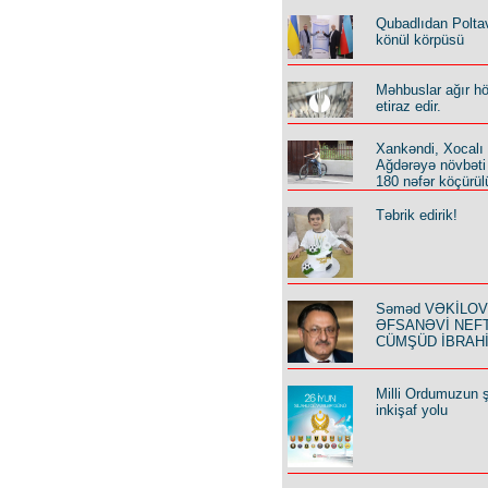
Qubadlıdan Polta
könül körpüsü
Məhbuslar ağır h
etiraz edir.
Xankəndi, Xocalı
Ağdərəyə növbəti
180 nəfər köçürül
Təbrik edirik!
Səməd VƏKİLOV y
ƏFSANƏVİ NEF
CÜMŞÜD İBRAH
Milli Ordumuzun ş
inkişaf yolu