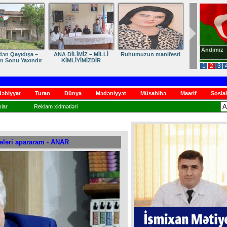
Andımız
dən Qayıdışa –
ANA DİLİMİZ – MİLLİ
Ruhumuzun manifesti
in Sonu Yaxındır
KİMLİYİMİZDİR
1
2
3
əbiyyat
Turan
Dünya
Mədəniyyət
Müsahibə
Maarif
Sosial
lar
Reklam xidmətləri
rələri apararam - ANAR