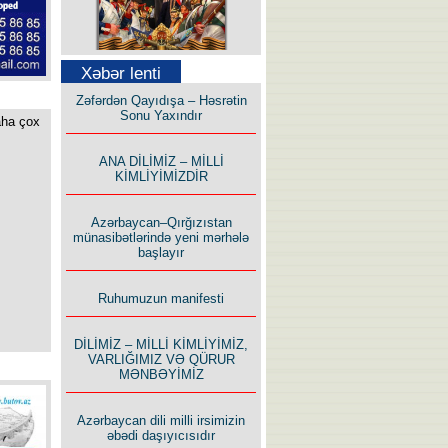
Səfər Alışarlı yazır
Xəbər lenti
Zəfərdən Qayıdışa – Həsrətin
Sonu Yaxındır
aha çox
ANA DİLİMİZ – MİLLİ
KİMLİYİMİZDİR
Uzun yolun Yolçusu
Azərbaycan–Qırğızıstan
münasibətlərində yeni mərhələ
başlayır
Ruhumuzun manifesti
Bu yolda mən varam!
DİLİMİZ – MİLLİ KİMLİYİMİZ,
VARLIĞIMIZ VƏ QÜRUR
MƏNBƏYİMİZ
Azərbaycan dili milli irsimizin
əbədi daşıyıcısıdır