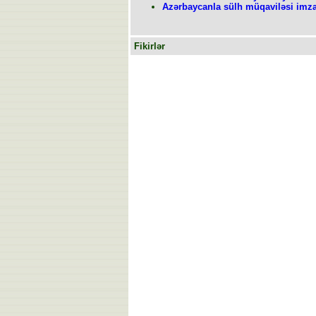
Azərbaycanla sülh müqaviləsi imza
Fikirlər