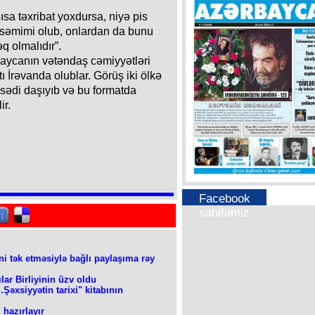
ısa təxribat yoxdursa, niyə pis
 səmimi olub, onlardan da bunu
q olmalıdır”.
baycanın vətəndaş cəmiyyətləri
 İrəvanda olublar. Görüş iki ölkə
sədi daşıyıb və bu formatda
ir.
Facebook
səhifəmiz
ni tək etməsiylə bağlı paylaşıma rəy
ar Birliyinin üzv oldu
Şəxsiyyətin tarixi" kitabının
 hazırlayır