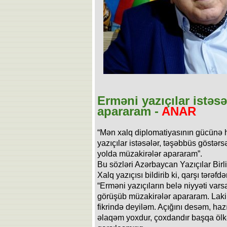
Erməni yazıçılar istəsə
apararam -
ANAR
“Mən xalq diplomatiyasının gücünə
yazıçılar istəsələr, təşəbbüs göstər
yolda müzakirələr apararam”.
Bu sözləri Azərbaycan Yazıçılar Birl
Xalq yazıçısı bildirib ki, qarşı tərəfd
“Erməni yazıçıların belə niyyəti vars
görüşüb müzakirələr apararam. Lak
fikrində deyiləm. Açığını desəm, haz
əlaqəm yoxdur, çoxdandır başqa ölkə