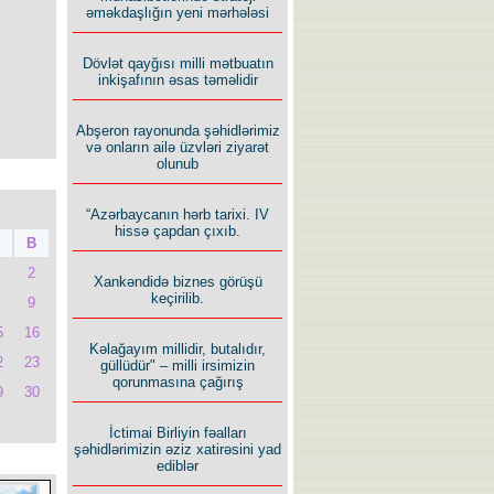
əməkdaşlığın yeni mərhələsi
Dövlət qayğısı milli mətbuatın
inkişafının əsas təməlidir
Abşeron rayonunda şəhidlərimiz
və onların ailə üzvləri ziyarət
olunub
“Azərbaycanın hərb tarixi. IV
hissə çapdan çıxıb.
B
2
Xankəndidə biznes görüşü
keçirilib.
9
5
16
Kəlağayım millidir, butalıdır,
2
23
güllüdür" – milli irsimizin
qorunmasına çağırış
9
30
İctimai Birliyin fəalları
şəhidlərimizin əziz xatirəsini yad
ediblər