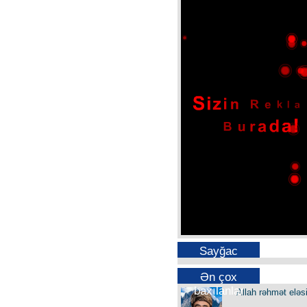
Sayğac
Ən çox
baxılanlar
Allah rəhmət eləs