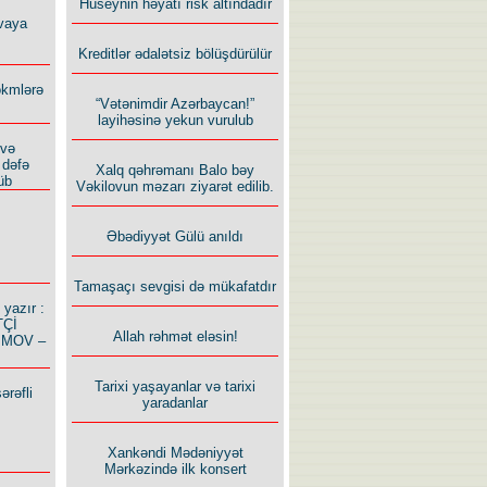
Hüseynin həyatı risk altındadır
vaya
Kreditlər ədalətsiz bölüşdürülür
ökmlərə
“Vətənimdir Azərbaycan!”
layihəsinə yekun vurulub
 və
 dəfə
Xalq qəhrəmanı Balo bəy
üb
Vəkilovun məzarı ziyarət edilib.
Əbədiyyət Gülü anıldı
Tamaşaçı sevgisi də mükafatdır
azır :
TÇİ
Allah rəhmət eləsin!
İMOV –
Tarixi yaşayanlar və tarixi
ərəfli
yaradanlar
Xankəndi Mədəniyyət
Mərkəzində ilk konsert