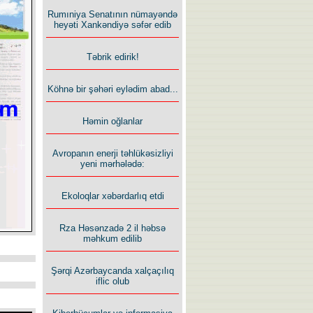
Rumıniya Senatının nümayəndə
heyəti Xankəndiyə səfər edib
Təbrik edirik!
Köhnə bir şəhəri eylədim abad...
Həmin oğlanlar
Avropanın enerji təhlükəsizliyi
yeni mərhələdə:
Ekoloqlar xəbərdarlıq etdi
Rza Həsənzadə 2 il həbsə
məhkum edilib
Şərqi Azərbaycanda xalçaçılıq
iflic olub