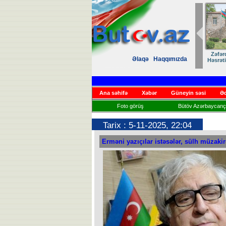
Zəfər
Əlaqə
Haqqımızda
Həsrət
Ana səhifə
Xəbər
Güneyin səsi
Əd
Foto görüş
Bütöv Azərbaycançı
Tarix : 5-11-2025, 22:04
Erməni yazıçılar istəsələr, sülh müzaki