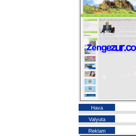
Hava
Valyuta
Reklam