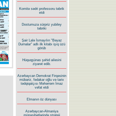
İlham İsmayıl yazır:
Komitə sədri professoru təbrik
etdi
Dostumuza sürpriz yubiley
təbriki
Şair Lalə İsmayılın "Bəyaz
Rusiyanın süqutunu qaçılmaz
Durnalar" adlı ilk kitabı işıq üzü
edən beş şərt
görüb
Hüquqşünas şəhid ailəsini
ziyarət edib.
Azərbaycan Demokrat Firqəsinin
mübariz, fədakar oğlu və tarix
tədqiqatçısı Məhərrəm İmaz
vəfat etdi
Elmanın öz dünyası
Azərbaycan-Almaniya
münasibətlərində strateji