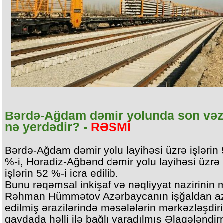
Bərdə-Ağdam dəmir yolunda son vəz
nə yerdədir? -
RƏSMİ
Bərdə-Ağdam dəmir yolu layihəsi üzrə işlərin 
%-i, Horadiz-Ağbənd dəmir yolu layihəsi üzrə 
işlərin 52 %-i icra edilib.
Bunu rəqəmsal inkişaf və nəqliyyat nazirinin 
Rəhman Hümmətov Azərbaycanın işğaldan a
edilmiş ərazilərində məsələlərin mərkəzləşdiri
qaydada həlli ilə bağlı yaradılmış Əlaqələndi