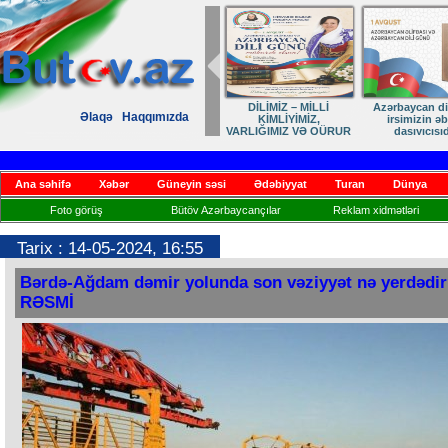
Zəfərdən Qayıdışa –
ANA DİLİMİZ –
Əlaqə
Haqqımızda
Həsrətin Sonu Yaxındır
KİMLİYİMİZ
Ana səhifə
Xəbər
Güneyin səsi
Ədəbiyyat
Turan
Dünya
Foto görüş
Bütöv Azərbaycançılar
Reklam xidmətləri
Tarix : 14-05-2024, 16:55
Bərdə-Ağdam dəmir yolunda son vəziyyət nə yerdədir
RƏSMİ