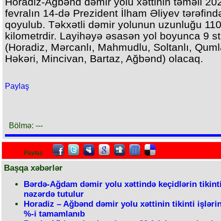
Horadiz-Ağbənd dəmir yolu xəttinin təməli 2021
fevralın 14-də Prezident İlham Əliyev tərəfind
qoyulub. Təkxətli dəmir yolunun uzunluğu 110
kilometrdir. Layihəyə əsasən yol boyunca 9 s
(Horadiz, Mərcanlı, Mahmudlu, Soltanlı, Quml
Həkəri, Mincivan, Bartaz, Ağbənd) olacaq.
Paylaş
Bölmə: ---
Paylaş
Başqa xəbərlər
Bərdə-Ağdam dəmir yolu xəttində keçidlərin tikinti
nəzərdə tutulur
Horadiz – Ağbənd dəmir yolu xəttinin tikinti işləri
%-i tamamlanıb