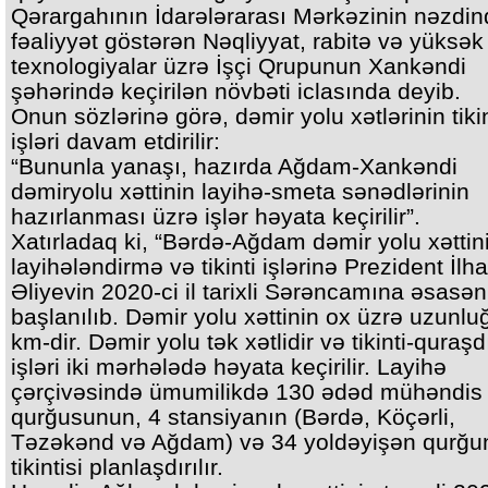
Qərargahının İdarələrarası Mərkəzinin nəzdi
fəaliyyət göstərən Nəqliyyat, rabitə və yüksək
texnologiyalar üzrə İşçi Qrupunun Xankəndi
şəhərində keçirilən növbəti iclasında deyib.
Onun sözlərinə görə, dəmir yolu xətlərinin tikin
işləri davam etdirilir:
“Bununla yanaşı, hazırda Ağdam-Xankəndi
dəmiryolu xəttinin layihə-smeta sənədlərinin
hazırlanması üzrə işlər həyata keçirilir”.
Xatırladaq ki, “Bərdə-Ağdam dəmir yolu xəttin
layihələndirmə və tikinti işlərinə Prezident İlh
Əliyevin 2020-ci il tarixli Sərəncamına əsasən
başlanılıb. Dəmir yolu xəttinin ox üzrə uzunlu
km-dir. Dəmir yolu tək xətlidir və tikinti-quraş
işləri iki mərhələdə həyata keçirilir. Layihə
çərçivəsində ümumilikdə 130 ədəd mühəndis
qurğusunun, 4 stansiyanın (Bərdə, Köçərli,
Təzəkənd və Ağdam) və 34 yoldəyişən qurğu
tikintisi planlaşdırılır.