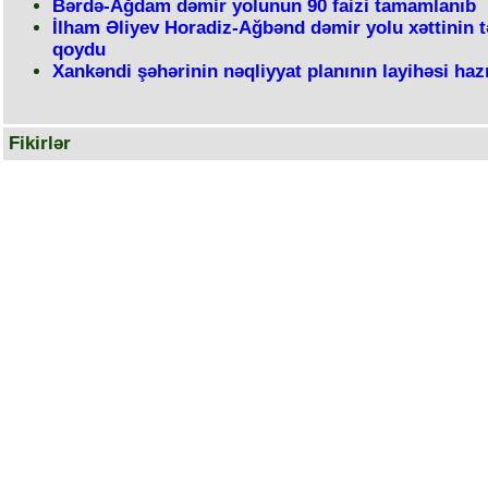
Bərdə-Ağdam dəmir yolunun 90 faizi tamamlanıb
İlham Əliyev Horadiz-Ağbənd dəmir yolu xəttinin t
qoydu
Xankəndi şəhərinin nəqliyyat planının layihəsi haz
Fikirlər