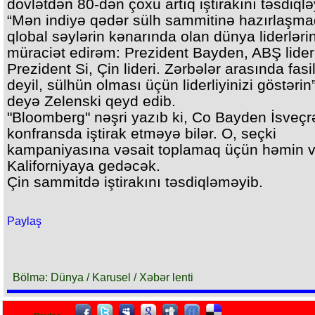
dövlətdən 80-dən çoxu artıq iştirakını təsdiqlə
“Mən indiyə qədər sülh sammitinə hazırlaşm
qlobal səylərin kənarında olan dünya liderləri
müraciət edirəm: Prezident Bayden, ABŞ lider
Prezident Si, Çin lideri. Zərbələr arasında fasi
deyil, sülhün olması üçün liderliyinizi göstərin”
deyə Zelenski qeyd edib.
"Bloomberg" nəşri yazıb ki, Co Bayden İsveçr
konfransda iştirak etməyə bilər. O, seçki
kampaniyasına vəsait toplamaq üçün həmin v
Kaliforniyaya gedəcək.
Çin sammitdə iştirakını təsdiqləməyib.
Paylaş
Bölmə: Dünya / Karusel / Xəbər lenti