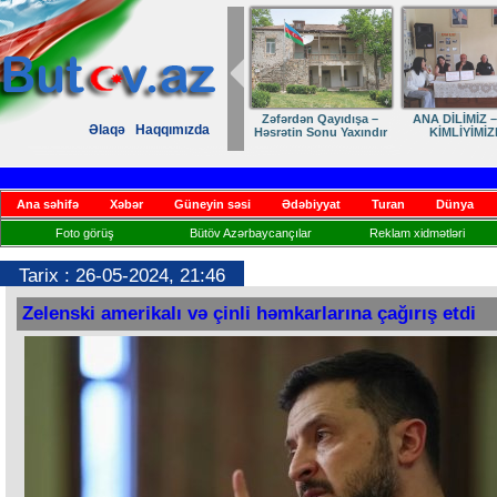
Zəfərdən Qayıdışa –
ANA DİLİMİZ –
Əlaqə
Haqqımızda
Həsrətin Sonu Yaxındır
KİMLİYİMİZ
Ana səhifə
Xəbər
Güneyin səsi
Ədəbiyyat
Turan
Dünya
Foto görüş
Bütöv Azərbaycançılar
Reklam xidmətləri
Tarix : 26-05-2024, 21:46
Zelenski amerikalı və çinli həmkarlarına çağırış etdi