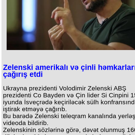
Zelenski amerikalı və çinli həmkarlar
çağırış etdi
Ukrayna prezidenti Volodimir Zelenski ABŞ
prezidenti Co Bayden və Çin lider Si Cinpini 
iyunda İsveçrədə keçiriləcək sülh konfransın
iştirak etməyə çağırıb.
Bu barədə Zelenski teleqram kanalında yerləş
videoda bildirib.
Zelenskinin sözlərinə görə, dəvət olunmuş 16