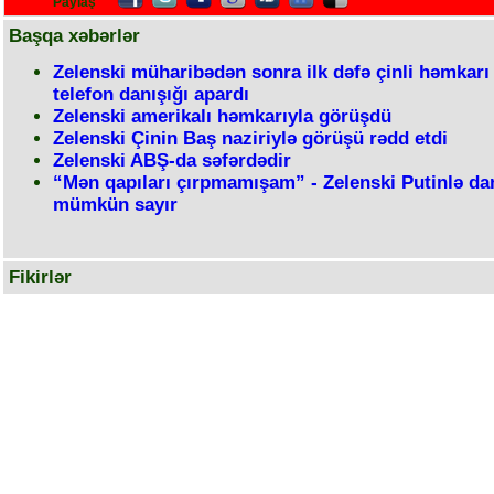
Paylaş
Başqa xəbərlər
Zelenski müharibədən sonra ilk dəfə çinli həmkarı 
telefon danışığı apardı
Zelenski amerikalı həmkarıyla görüşdü
Zelenski Çinin Baş naziriylə görüşü rədd etdi
Zelenski ABŞ-da səfərdədir
“Mən qapıları çırpmamışam” - Zelenski Putinlə dan
mümkün sayır
Fikirlər