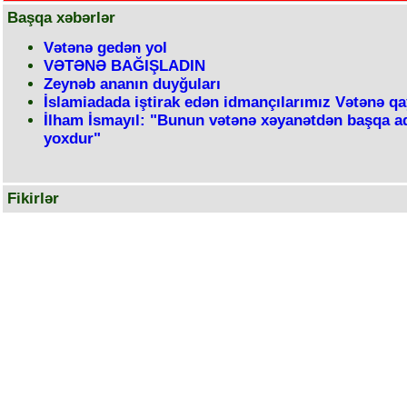
Başqa xəbərlər
Vətənə gedən yol
VƏTƏNƏ BAĞIŞLADIN
Zeynəb ananın duyğuları
İslamiadada iştirak edən idmançılarımız Vətənə qa
İlham İsmayıl: "Bunun vətənə xəyanətdən başqa a
yoxdur"
Fikirlər