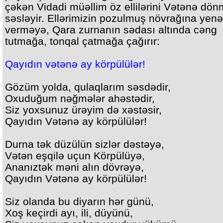
çəkən Vidadi müəllim öz ellilərini Vətənə dö
səsləyir. Ellərimizin pozulmuş növrağına yen
verməyə, Qara zurnanın sədası altında cəng
tutmağa, tonqal çatmağa çağırır:
Qayıdın vətənə ay körpülülər!
Gözüm yolda, qulaqlarım səsdədir,
Oxuduğum nəğmələr ahəstədir,
Siz yoxsunuz ürəyim də xəstəsir,
Qayıdın Vətənə ay körpülülər!
Durna tək düzülün sizlər dəstəyə,
Vətən eşqilə uçun Körpülüyə,
Ananıztək məni alın dövrəyə,
Qayıdın Vətənə ay körpülülər!
Siz olanda bu diyarın hər günü,
Xoş keçirdi ayı, ili, düyünü,