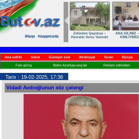
Dostumuza sürpriz
Elmanın öz d
Əlaqə
Haqqımızda
yubiley təbriki
Ana səhifə
Xəbər
Güneyin səsi
Ədəbiyyat
Turan
Dünya
Foto görüş
Bütöv Azərbaycançılar
Reklam xidmətləri
Tarix : 19-02-2025, 17:36
Vidadi Avdıoğlunun söz çələngi