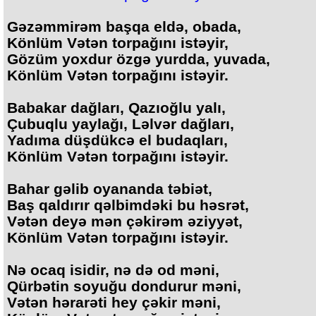
Gəzəmmirəm başqa eldə, obada,
Könlüm Vətən torpağını istəyir,
Gözüm yoxdur özgə yurdda, yuvada,
Könlüm Vətən torpağını istəyir.
Babakar dağları, Qazıoğlu yalı,
Çubuqlu yaylağı, Ləlvər dağları,
Yadıma düşdükcə el budaqları,
Könlüm Vətən torpağını istəyir.
Bahar gəlib oyananda təbiət,
Baş qaldırır qəlbimdəki bu həsrət,
Vətən deyə mən çəkirəm əziyyət,
Könlüm Vətən torpağını istəyir.
Nə ocaq isidir, nə də od məni,
Qürbətin soyuğu dondurur məni,
Vətən hərarəti hey çəkir məni,