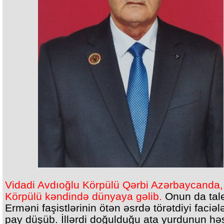
Vidadi Avdıoğlu Körpülü Qərbi Azərbaycanda,
Körpülü kəndində dünyaya gəlib.
Onun da tal
Erməni faşistlərinin ötən əsrdə törətdiyi faciə
pay düşüb. İllərdi doğulduğu ata yurdunun həs