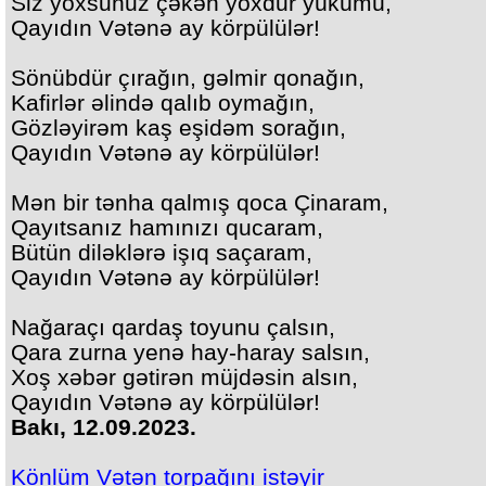
Siz yoxsunuz çəkən yoxdur yükümü,
Qayıdın Vətənə ay körpülülər!
Sönübdür çırağın, gəlmir qonağın,
Kafirlər əlində qalıb oymağın,
Gözləyirəm kaş eşidəm sorağın,
Qayıdın Vətənə ay körpülülər!
Mən bir tənha qalmış qoca Çinaram,
Qayıtsanız hamınızı qucaram,
Bütün diləklərə işıq saçaram,
Qayıdın Vətənə ay körpülülər!
Nağaraçı qardaş toyunu çalsın,
Qara zurna yenə hay-haray salsın,
Xoş xəbər gətirən müjdəsin alsın,
Qayıdın Vətənə ay körpülülər!
Bakı, 12.09.2023.
Könlüm Vətən torpağını istəyir