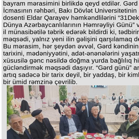
bayram mərasimini birlikdə qeyd etdilər. Gər
İcmasının rəhbəri, Bakı Dövlət Universitetinin
dosenti Eldar Qarayev həmkəndlilərini “31Dek
Dünya Azərbaycanlılarının Həmrəyliyi Günü” 
il münasibətilə təbrik edərək bildirdi ki, tədbir
məqsədi, yalnız yeni ilin gəlişini qarşılamaq de
Bu mərasim, hər şeydən əvvəl, Gərd kəndinin
tarixini, mədəniyyətini, adət-ənənələrini yaşa
xüsusilə gənc nəsildə doğma yurda bağlılıq hi
gücləndirmək məqsədi daşıyır. “Gərd günü” an
artıq sadəcə bir tarix deyil, bir yaddaş, bir kim
bir ümid rəmzinə çevrilib.