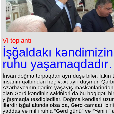
VI toplantı
İşğaldakı kəndimizin
ruhu yaşamaqdadı
İnsan doğma torpaqdan ayrı düşə bilər, lakin 
insanın qəlbindən heç vaxt ayrı düşmür. Qərb
Azərbaycanın qədim yaşayış məskənlərindən 
olan Gərd kəndinin sakinləri də bu həqiqəti bi
yığışmaqla təsdiqlədilər. Doğma kəndləri uzu
illərdir işğal altında olsa da, Gərd camaatı birli
yaddaş və milli ruhla “Gərd günü” və “Yeni il” a