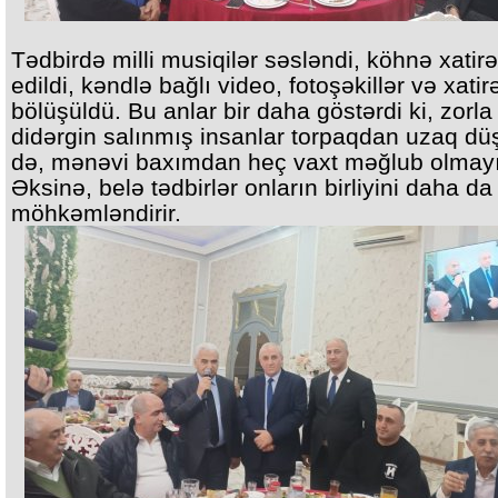
Tədbirdə milli musiqilər səsləndi, köhnə xatirə
edildi, kəndlə bağlı video, fotoşəkillər və xatir
bölüşüldü. Bu anlar bir daha göstərdi ki, zorla
didərgin salınmış insanlar torpaqdan uzaq dü
də, mənəvi baxımdan heç vaxt məğlub olmayı
Əksinə, belə tədbirlər onların birliyini daha da
möhkəmləndirir.