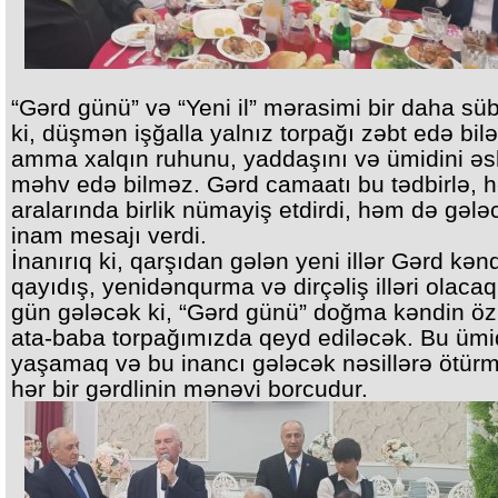
“Gərd günü” və “Yeni il” mərasimi bir daha süb
ki, düşmən işğalla yalnız torpağı zəbt edə bilə
amma xalqın ruhunu, yaddaşını və ümidini əs
məhv edə bilməz. Gərd camaatı bu tədbirlə, 
aralarında birlik nümayiş etdirdi, həm də gəl
inam mesajı verdi.
İnanırıq ki, qarşıdan gələn yeni illər Gərd kən
qayıdış, yenidənqurma və dirçəliş illəri olacaq
gün gələcək ki, “Gərd günü” doğma kəndin ö
ata-baba torpağımızda qeyd ediləcək. Bu ümi
yaşamaq və bu inancı gələcək nəsillərə ötürm
hər bir gərdlinin mənəvi borcudur.