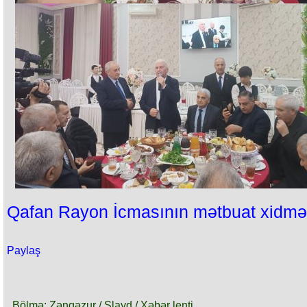
Qafan Rayon İcmasının mətbuat xidmə
Paylaş
Bölmə: Zəngəzur / Slayd / Xəbər lenti