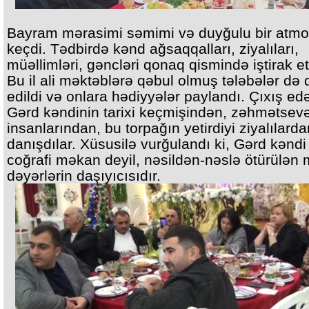
Bayram mərasimi səmimi və duyğulu bir atmo
keçdi. Tədbirdə kənd ağsaqqalları, ziyalıları,
müəllimləri, gəncləri qonaq qismində iştirak et
Bu il ali məktəblərə qəbul olmuş tələbələr də
edildi və onlara hədiyyələr paylandı. Çıxış ed
Gərd kəndinin tarixi keçmişindən, zəhmətsev
insanlarından, bu torpağın yetirdiyi ziyalılarda
danışdılar. Xüsusilə vurğulandı ki, Gərd kəndi
coğrafi məkan deyil, nəsildən-nəslə ötürülən
dəyərlərin daşıyıcısıdır.