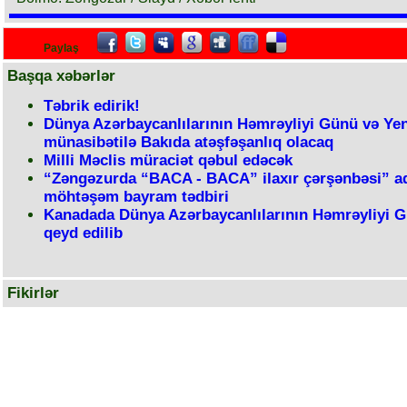
Paylaş
Başqa xəbərlər
Təbrik edirik!
Dünya Azərbaycanlılarının Həmrəyliyi Günü və Yeni
münasibətilə Bakıda atəşfəşanlıq olacaq
Milli Məclis müraciət qəbul edəcək
“Zəngəzurda “BACA - BACA” ilaxır çərşənbəsi” adl
möhtəşəm bayram tədbiri
Kanadada Dünya Azərbaycanlılarının Həmrəyliyi 
qeyd edilib
Fikirlər