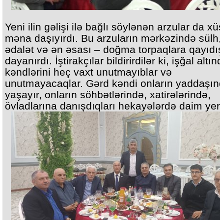
Yeni ilin gəlişi ilə bağlı söylənən arzular da x
məna daşıyırdı. Bu arzuların mərkəzində sülh
ədalət və ən əsası – doğma torpaqlara qayıdı
dayanırdı. İştirakçılar bildirirdilər ki, işğal altı
kəndlərini heç vaxt unutmayıblar və
unutmayacaqlar. Gərd kəndi onların yaddaşı
yaşayır, onların söhbətlərində, xatirələrində,
övladlarına danışdıqları hekayələrdə daim yer 