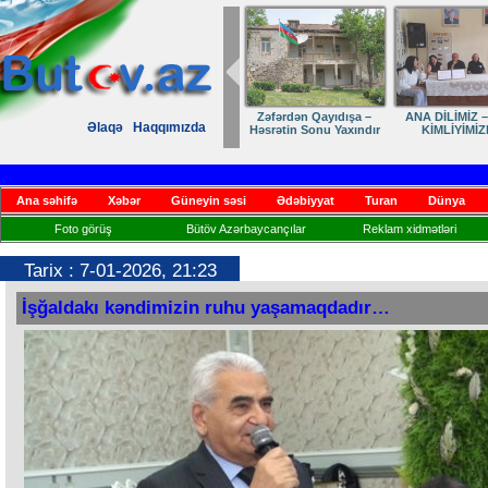
Zəfərdən Qayıdışa –
ANA DİLİMİZ –
Əlaqə
Haqqımızda
Həsrətin Sonu Yaxındır
KİMLİYİMİZ
Ana səhifə
Xəbər
Güneyin səsi
Ədəbiyyat
Turan
Dünya
Foto görüş
Bütöv Azərbaycançılar
Reklam xidmətləri
Tarix : 7-01-2026, 21:23
İşğaldakı kəndimizin ruhu yaşamaqdadır…