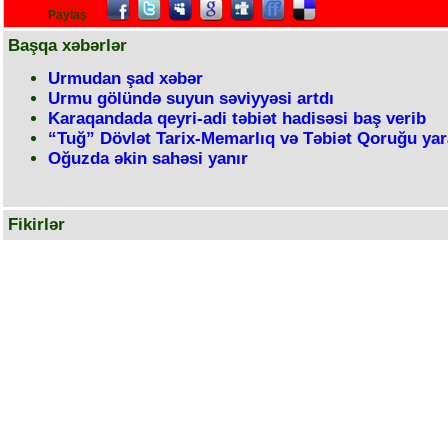
Paylaş
Başqa xəbərlər
Urmudan şad xəbər
Urmu gölündə suyun səviyyəsi artdı
Karaqandada qeyri-adi təbiət hadisəsi baş verib
“Tuğ” Dövlət Tarix-Memarlıq və Təbiət Qoruğu yar
Oğuzda əkin sahəsi yanır
Fikirlər