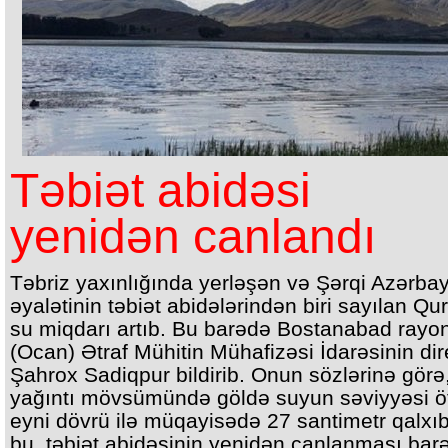
Təbiət abidəsi
yenidən canlandı
Təbriz yaxınlığında yerləşən və Şərqi Azərba
əyalətinin təbiət abidələrindən biri sayılan Qu
su miqdarı artıb. Bu barədə Bostanabad ray
(Ocan) Ətraf Mühitin Mühafizəsi İdarəsinin dir
Şahrox Sadiqpur bildirib. Onun sözlərinə görə,
yağıntı mövsümündə göldə suyun səviyyəsi öt
eyni dövrü ilə müqayisədə 27 santimetr qalxı
bu, təbiət abidəsinin yenidən canlanması bar