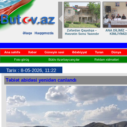
Zəfərdən Qayıdışa –
ANA DİLİMİZ –
Əlaqə
Haqqımızda
Həsrətin Sonu Yaxındır
KİMLİYİMİZ
Ana səhifə
Xəbər
Güneyin səsi
Ədəbiyyat
Turan
Dünya
Foto görüş
Bütöv Azərbaycançılar
Reklam xidmətləri
Tarix : 8-05-2026, 11:22
Təbiət abidəsi yenidən canlandı