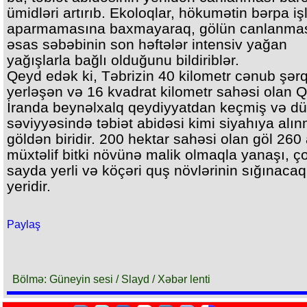
ümidləri artırıb. Ekoloqlar, hökumətin bərpa işl
aparmamasına baxmayaraq, gölün canlanmas
əsas səbəbinin son həftələr intensiv yağan
yağışlarla bağlı olduğunu bildiriblər.
Qeyd edək ki, Təbrizin 40 kilometr cənub şər
yerləşən və 16 kvadrat kilometr sahəsi olan 
İranda beynəlxalq qeydiyyatdan keçmiş və d
səviyyəsində təbiət abidəsi kimi siyahıya alı
göldən biridir. 200 hektar sahəsi olan göl 260
müxtəlif bitki növünə malik olmaqla yanaşı, ç
sayda yerli və köçəri quş növlərinin sığınacaq
yeridir.
Paylaş
Bölmə: Güneyin sesi / Slayd / Xəbər lenti