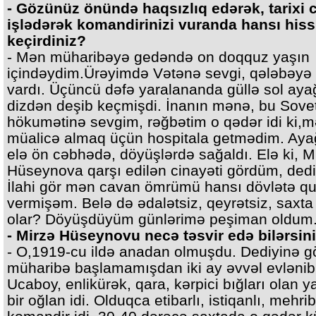
- Gözünüz önündə haqsızlıq edərək, tarixi 
işlədərək komandirinizi vuranda hansı hiss
keçirdiniz?
- Mən müharibəyə gedəndə on doqquz yaşın
içindəydim.Ürəyimdə Vətənə sevgi, qələbəyə
vardı. Üçüncü dəfə yaralananda güllə sol aya
dizdən deşib keçmişdi. İnanın mənə, bu Sove
hökumətinə sevgim, rəğbətim o qədər idi ki,
müalicə almaq üçün hospitala getmədim. Ay
elə ön cəbhədə, döyüşlərdə sağaldı. Elə ki, M
Hüseynova qarşı edilən cinayəti gördüm, ded
İlahi gör mən cavan ömrümü hansı dövlətə q
vermişəm. Belə də ədalətsiz, qeyrətsiz, saxta
olar? Döyüşdüyüm günlərimə peşiman oldum
- Mirzə Hüseynovu necə təsvir edə bilərsin
- O,1919-cu ildə anadan olmuşdu. Dediyinə g
müharibə başlamamışdan iki ay əvvəl evlənib
Ucaboy, enlikürək, qara, kərpici bığları olan ya
bir oğlan idi. Olduqca etibarlı, istiqanlı, mehri