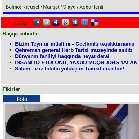
Bölmə: Karusel / Manşet / Slayd / Xəbər lenti
Paylaş
Başqa xəbərlər
Bizim Teymur müəllim - Gecikmiş təşəkkürnamə
Qəhrəman general Hərb Tarixi muzeyində anılıb
Dünyanın faniliyi haqqında həyat dərsi
İNSANLIQ ETOLONU, YAXUD MÜQƏDDƏS YALAN
Salam, əziz tələbə yoldaşım Tamxil müəllim!
Fikirlər
Foto