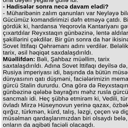
- Hadisələr sonra necə davam elədi?
- Müharibənin zalım qanunları var Neyləyə bil
Gücümüz komandirimizi dəfn etməyə çatdı. Bi
gördük ki, hardansa Yeqorovla Kantariyanı gət
çıxartdılar Reyxstaqın günbəzinə, lentə aldılar
şəkillərini çəkdilər. Bir gün sonra da hər ikisin
Sovet İttifaqı Qəhrəmanı adını verdilər. Beləlik
tarix, əsil həqiqət saxdalaşdırıldı.
Müəllifdən:
Bəli, Şahbaz müəllim, tarix
saxtalaşdırıldı. Adına Sovet İttifaqı deyilsə də
Rusiya imperiyası idi, başında da bütün müs
dünyasının qatı düşməni, faciələrimizin mema
gürcü Stalin dururdu. Ona görə də Reyxstaqı
günbəzinə qələbə bayrağını məhz rusla gürc
sancmalı idi. Heç şübhə etmirəm ki, Vedili, tü
övladı Mirzə Hüseynovun yerinə qazax, özbək
qırğız, türkmən, kürd, talış, ləzgi, çeçen və di
müsəlman qardaşlarımızdan biri olsaydı belə,
onların da aqibəti faciəli olacaqdı.