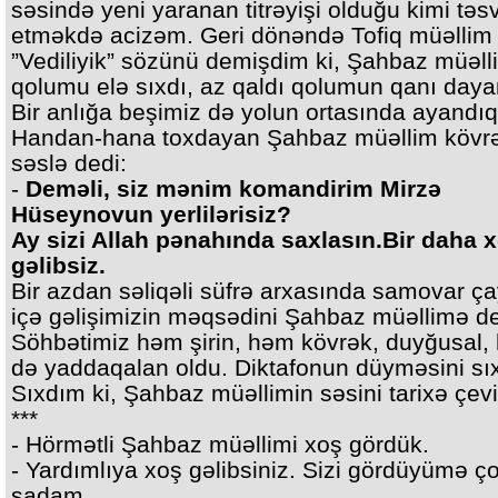
səsində yeni yaranan titrəyişi olduğu kimi təsv
etməkdə acizəm. Geri dönəndə Tofiq müəllim 
”Vediliyik” sözünü demişdim ki, Şahbaz müəll
qolumu elə sıxdı, az qaldı qolumun qanı daya
Bir anlığa beşimiz də yolun ortasında ayandıq
Handan-hana toxdayan Şahbaz müəllim kövr
səslə dedi:
-
Deməli, siz mənim komandirim Mirzə
Hüseynovun yerlilərisiz?
Ay sizi Allah pənahında saxlasın.Bir daha 
gəlibsiz.
Bir azdan səliqəli süfrə arxasında samovar çay
içə gəlişimizin məqsədini Şahbaz müəllimə de
Söhbətimiz həm şirin, həm kövrək, duyğusal,
də yaddaqalan oldu. Diktafonun düyməsini sı
Sıxdım ki, Şahbaz müəllimin səsini tarixə çevi
***
- Hörmətli Şahbaz müəllimi xoş gördük.
- Yardımlıya xoş gəlibsiniz. Sizi gördüyümə ç
şadam.