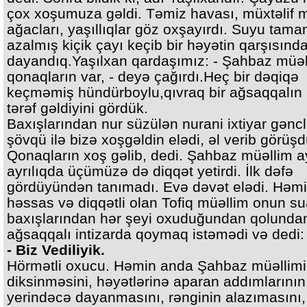
çox xoşumuza gəldi. Təmiz havası, müxtəlif
ağacları, yaşıllıqlar göz oxşayırdı. Suyu tam
azalmış kiçik çayı keçib bir həyətin qarşısınd
dayandıq.Yaşılxan qardaşımız: - Şahbaz müəl
qonaqların var, - deyə çağırdı.Heç bir dəqiqə
keçməmiş hündürboylu,qıvraq bir ağsaqqalın 
tərəf gəldiyini gördük.
Baxışlarından nur süzülən nurani ixtiyar gəncl
şövqü ilə bizə xoşgəldin elədi, əl verib görüşd
Qonaqların xoş gəlib, dedi. Şahbaz müəllim ay
ayrılıqda üçümüzə də diqqət yetirdi. İlk dəfə
gördüyündən tanımadı. Evə dəvət elədi. Həm
həssas və diqqətli olan Tofiq müəllim onun su
baxışlarından hər şeyi oxuduğundan qolundan
ağsaqqalı intizarda qoymaq istəmədi və dedi:
- Biz Vediliyik.
Hörmətli oxucu. Həmin anda Şahbaz müəllim
diksinməsini, həyətlərinə aparan addımlarının
yerindəcə dayanmasını, rənginin alazımasını,