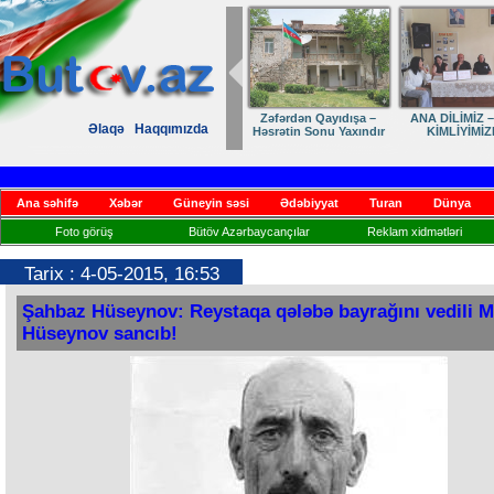
Zəfərdən Qayıdışa –
ANA DİLİMİZ –
Əlaqə
Haqqımızda
Həsrətin Sonu Yaxındır
KİMLİYİMİZ
Ana səhifə
Xəbər
Güneyin səsi
Ədəbiyyat
Turan
Dünya
Foto görüş
Bütöv Azərbaycançılar
Reklam xidmətləri
Tarix : 4-05-2015, 16:53
Şahbaz Hüseynov: Reystaqa qələbə bayrağını vedili M
Hüseynov sancıb!