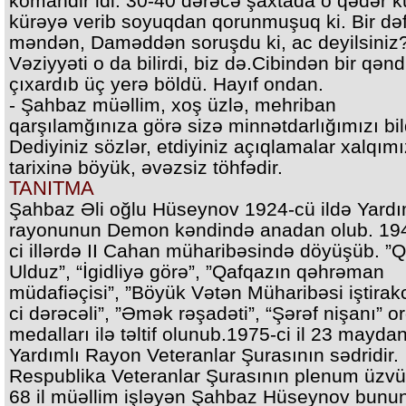
komandir idi. 30-40 dərəcə şaxtada o qədər k
kürəyə verib soyuqdan qorunmuşuq ki. Bir də
məndən, Daməddən soruşdu ki, ac deyilsiniz
Vəziyyəti o da bilirdi, biz də.Cibindən bir qənd
çıxardıb üç yerə böldü. Hayıf ondan.
- Şahbaz müəllim, xoş üzlə, mehriban
qarşılamğınıza görə sizə minnətdarlığımızı bild
Dediyiniz sözlər, etdiyiniz açıqlamalar xalqımı
tarixinə böyük, əvəzsiz töhfədir.
TANITMA
Şahbaz Əli oğlu Hüseynov 1924-cü ildə Yardı
rayonunun Demon kəndində anadan olub. 19
ci illərdə II Cahan müharibəsində döyüşüb. ”Q
Ulduz”, “İgidliyə görə”, ”Qafqazın qəhrəman
müdafiəçisi”, ”Böyük Vətən Müharibəsi iştirakc
ci dərəcəli”, ”Əmək rəşadəti”, “Şərəf nişanı” o
medalları ilə təltif olunub.1975-ci il 23 mayda
Yardımlı Rayon Veteranlar Şurasının sədridir.
Respublika Veteranlar Şurasının plenum üzvü
68 il müəllim işləyən Şahbaz Hüseynov bunu