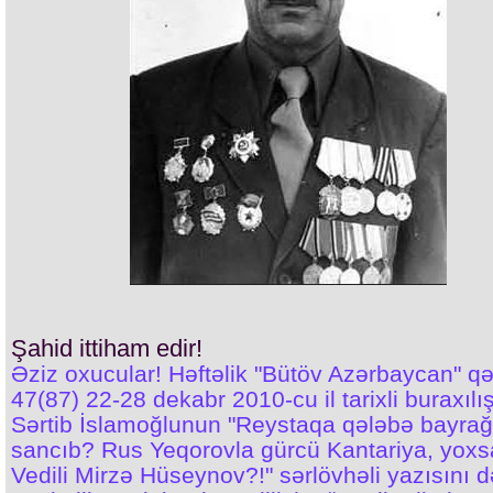
Şahid ittiham edir!
Əziz oxucular! Həftəlik "Bütöv Azərbaycan" qə
47(87) 22-28 dekabr 2010-cu il tarixli buraxılı
Sərtib İslamoğlunun "Reystaqa qələbə bayrağ
sancıb? Rus Yeqorovla gürcü Kantariya, yoxsa
Vedili Mirzə Hüseynov?!" sərlövhəli yazısını d