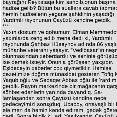
bayrağını Reyxstaqa kim sancıb,onun başına
hadisə gəlib? Bütün bu suallara cavab tapma
həmin hadisələrin yeganə şahidinin yaşadığı
Yardımlı rayonunun Çayüzü kəndinə getdik.
***
Yaxın dostum və qohumum Elman Məmmədo
yaxınlarda zəng edib mənə dedi ki, Yardımlı
rayonunda Şahbaz Hüseynov adında 86 yaşlı
müharibə veteranı yaşayır. ”Vedibasar”ın nəşr
olunmasından xəbərdardır və səninlə görüşü
isə demək istəyir. Onunla görüşsən yaxşıdır.
Eşidəcəyin xəbərlər cox qiymətlidir. Həmişə
qəzetimizə doğma münasibət göstərən Tofiq 
Yaqub oğlu və Sədaqət Abbas oğlu ilə Yardım
getdik. Rayon mərkəzində bir mağazanın qar
söhbət edənlərin yanında dayandıq. Sa-
lamlaşandan sonra Çayüzü kəndinə necə
gedəcəyimizi soruşduq. Ucaboy, ortayaşlı bir k
elə mən də həmin kəndə edirəm, gedək göstə
dedi. Sonra bildik ki, adı Yaşılxandır. Çayüzü 