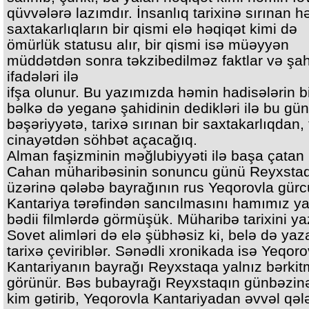
qüvvələrə lazımdır. İnsanlıq tarixinə sırınan 
saxtakarlıqların bir qismi elə həqiqət kimi də
ömürlük statusu alır, bir qismi isə müəyyən
müddətdən sonra təkzibedilməz faktlar və şah
ifadələri ilə
ifşa olunur. Bu yazımızda həmin hadisələrin bi
bəlkə də yeganə şahidinin dedikləri ilə bu gü
bəşəriyyətə, tarixə sırınan bir saxtakarlıqdan, 
cinayətdən söhbət açacağıq.
Alman faşizminin məğlubiyyəti ilə başa çatan 
Cahan müharibəsinin sonuncu günü Reyxsta
üzərinə qələbə bayrağının rus Yeqorovla gürc
Kantariya tərəfindən sancılmasını hamımız ya
bədii filmlərdə görmüşük. Müharibə tarixini y
Sovet alimləri də elə şübhəsiz ki, belə də yaz
tarixə çeviriblər. Sənədli xronikada isə Yeqoro
Kantariyanın bayrağı Reyxstaqa yalnız bərkit
görünür. Bəs bubayrağı Reyxstaqın günbəzin
kim gətirib, Yeqorovla Kantariyadan əvvəl qəl