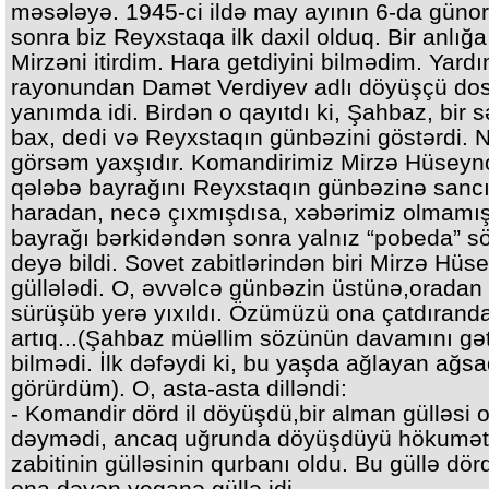
məsələyə. 1945-ci ildə may ayının 6-da güno
sonra biz Reyxstaqa ilk daxil olduq. Bir anlığa
Mirzəni itirdim. Hara getdiyini bilmədim. Yardı
rayonundan Damət Verdiyev adlı döyüşçü do
yanımda idi. Birdən o qayıtdı ki, Şahbaz, bir 
bax, dedi və Reyxstaqın günbəzini göstərdi. 
görsəm yaxşıdır. Komandirimiz Mirzə Hüseyn
qələbə bayrağını Reyxstaqın günbəzinə sancı
haradan, necə çıxmışdısa, xəbərimiz olmamış
bayrağı bərkidəndən sonra yalnız “pobeda” s
deyə bildi. Sovet zabitlərindən biri Mirzə Hü
güllələdi. O, əvvəlcə günbəzin üstünə,oradan
sürüşüb yerə yıxıldı. Özümüzü ona çatdırand
artıq...(Şahbaz müəllim sözünün davamını gət
bilmədi. İlk dəfəydi ki, bu yaşda ağlayan ağs
görürdüm). O, asta-asta dilləndi:
- Komandir dörd il döyüşdü,bir alman gülləsi 
dəymədi, ancaq uğrunda döyüşdüyü hökumət
zabitinin gülləsinin qurbanı oldu. Bu güllə dörd
ona dəyən yeganə güllə idi.