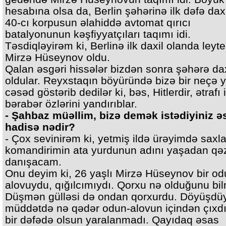
hesabına olsa da, Berlin şəhərinə ilk dəfə dax
40-cı korpusun əlahiddə avtomat qırıcı
batalyonunun kəşfiyyatçıları taqımı idi.
Təsdiqləyirəm ki, Berlinə ilk daxil olanda leyt
Mirzə Hüseynov oldu.
Qalan əsgəri hissələr bizdən sonra şəhərə dax
oldular. Reyxstaqın böyüründə bizə bir neçə 
cəsəd göstərib dedilər ki, bəs, Hitlerdir, ətrafı i
bərabər özlərini yandırıblar.
- Şahbaz müəllim, bizə demək istədiyiniz ə
hadisə nədir?
- Çox sevinirəm ki, yetmiş ildə ürəyimdə saxl
komandirimin ata yurdunun adını yaşadan qə
danışacam.
Onu deyim ki, 26 yaşlı Mirzə Hüseynov bir od
alovuydu, qığılcımıydı. Qorxu nə olduğunu bil
Düşmən gülləsi də ondan qorxurdu. Döyüşd
müddətdə nə qədər odun-alovun içindən çıxdı
bir dəfədə olsun yaralanmadı. Qayıdaq əsas