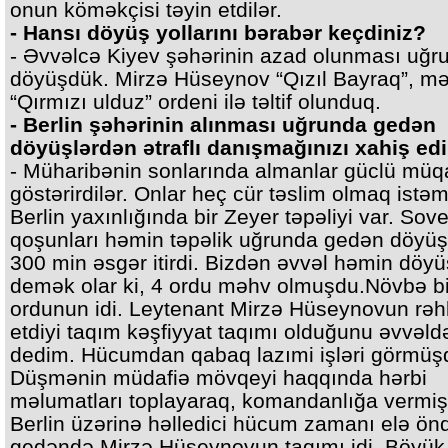
onun köməkçisi təyin etdilər.
- Hansı döyüş yollarını bərabər keçdiniz?
- Əvvəlcə Kiyev şəhərinin azad olunması uğr
döyüşdük. Mirzə Hüseynov “Qızıl Bayraq”, mə
“Qırmızı ulduz” ordeni ilə təltif olunduq.
- Berlin şəhərinin alınması uğrunda gedən
döyüşlərdən ətraflı danışmağınızı xahiş edi
- Müharibənin sonlarında almanlar güclü müq
göstərirdilər. Onlar heç cür təslim olmaq istəmi
Berlin yaxınlığında bir Zeyer təpəliyi var. Sove
qoşunları həmin təpəlik uğrunda gedən döyüş
300 min əsgər itirdi. Bizdən əvvəl həmin döyü
demək olar ki, 4 ordu məhv olmuşdu.Növbə b
ordunun idi. Leytenant Mirzə Hüseynovun rəh
etdiyi taqım kəşfiyyat taqımı olduğunu əvvəld
dedim. Hücumdan qabaq lazımi işləri görmüş
Düşmənin müdafiə mövqeyi haqqında hərbi
məlumatları toplayaraq, komandanlığa vermiş
Berlin üzərinə həlledici hücum zamanı elə ön
gedəndə Mirzə Hüseynovun taqımı idi. Böyük i