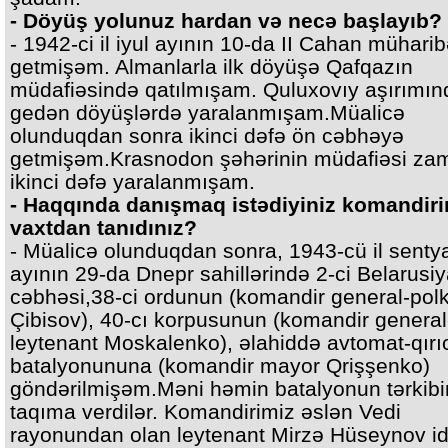
- Döyüş yolunuz hardan və necə başlayıb?
- 1942-ci il iyul ayının 10-da II Cahan mühari
getmişəm. Almanlarla ilk döyüşə Qafqazın
müdafiəsində qatılmışam. Quluxovıy aşırımın
gedən döyüşlərdə yaralanmışam.Müalicə
olunduqdan sonra ikinci dəfə ön cəbhəyə
getmişəm.Krasnodon şəhərinin müdafiəsi za
ikinci dəfə yaralanmışam.
- Haqqında danışmaq istədiyiniz komandiri
vaxtdan tanıdınız?
- Müalicə olunduqdan sonra, 1943-cü il senty
ayının 29-da Dnepr sahillərində 2-ci Belarusi
cəbhəsi,38-ci ordunun (komandir general-pol
Çibisov), 40-cı korpusunun (komandir general
leytenant Moskalenko), əlahiddə avtomat-qırı
batalyonununa (komandir mayor Qrişşenko)
göndərilmişəm.Məni həmin batalyonun tərkibi
taqıma verdilər. Komandirimiz əslən Vedi
rayonundan olan leytenant Mirzə Hüseynov id