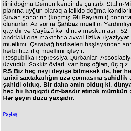
ilini doğma Demon kəndində çalışıb. Stalin-M
planına uyğun olaraq ailəliklə doğma kəndlər
Şirvan şəhərinə (keçmiş Əli Bayramlı) deport
olunurlar. Az sonra Şahbaz müəllim Yardımlıy
qayıdır və Çayüzü kəndində məskunlaşır. 52 il
ənddəki orta məktəbdə əvvəl fizika-riyaziyyat
müəllimi, Qarabağ hadisələri başlayandan son
hərbi hazırlıq müəllimi işləyir.
Respublika Repressiya Qurbanları Assosiasiy
üzvüdür. Səkkiz övladı var: beş oğlan, üç qız.
P.S Biz heç nəyi dəyişə bilməsək də, hər ha
tarixi saxtakarlığın üzə çıxmasına şahidlik
şahidi olduq. Bir daha əmin olduq ki, düny
heç bir həqiqəti ört-basdır etmək mümkün d
Hər şeyin düzü yaxşıdır.
Paylaş