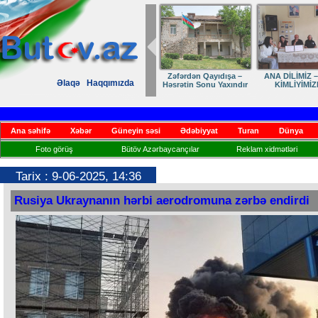
Zəfərdən Qayıdışa –
ANA DİLİMİZ –
Əlaqə
Haqqımızda
Həsrətin Sonu Yaxındır
KİMLİYİMİZ
Ana səhifə
Xəbər
Güneyin səsi
Ədəbiyyat
Turan
Dünya
Foto görüş
Bütöv Azərbaycançılar
Reklam xidmətləri
Tarix : 9-06-2025, 14:36
Rusiya Ukraynanın hərbi aerodromuna zərbə endirdi