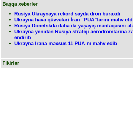
Başqa xəbərlər
Rusiya Ukraynaya rekord sayda dron buraxdı
Ukrayna hava qüvvələri İran “PUA”larını məhv etd
Rusiya Donetskdə daha iki yaşayış məntəqəsini ələ
Ukrayna yenidən Rusiya strateji aerodromlarına z
endirib
Ukrayna İrana məxsus 11 PUA-nı məhv edib
Fikirlər