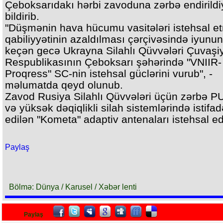
Çeboksarıdakı hərbi zavoduna zərbə endirildiy
bildirib.
"Düşmənin hava hücumu vasitələri istehsal e
qabiliyyətinin azaldılması çərçivəsində iyunu
keçən gecə Ukrayna Silahlı Qüvvələri Çuvaşi
Respublikasının Çeboksarı şəhərində "VNIIR-
Proqress" SC-nin istehsal güclərini vurub", -
məlumatda qeyd olunub.
Zavod Rusiya Silahlı Qüvvələri üçün zərbə PU
və yüksək dəqiqlikli silah sistemlərində istifad
edilən "Kometa" adaptiv antenaları istehsal ed
Paylaş
Bölmə: Dünya / Karusel / Xəbər lenti
Paylaş