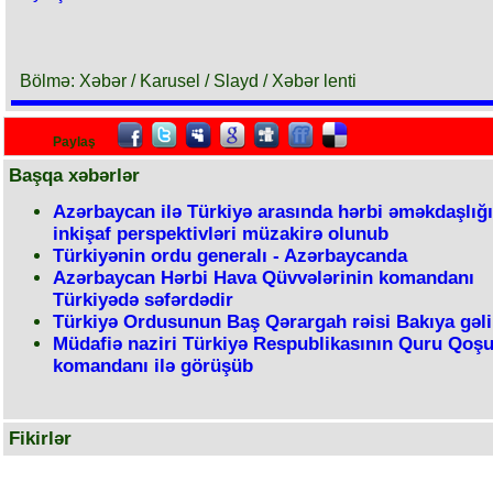
Bölmə: Xəbər / Karusel / Slayd / Xəbər lenti
Paylaş
Başqa xəbərlər
Azərbaycan ilə Türkiyə arasında hərbi əməkdaşlığ
inkişaf perspektivləri müzakirə olunub
Türkiyənin ordu generalı - Azərbaycanda
Azərbaycan Hərbi Hava Qüvvələrinin komandanı
Türkiyədə səfərdədir
Türkiyə Ordusunun Baş Qərargah rəisi Bakıya gəli
Müdafiə naziri Türkiyə Respublikasının Quru Qoşu
komandanı ilə görüşüb
Fikirlər