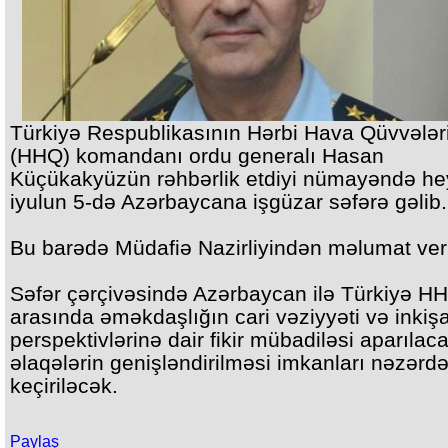
Türkiyə Respublikasının Hərbi Hava Qüvvələr
(HHQ) komandanı ordu generalı Hasan
Küçükakyüzün rəhbərlik etdiyi nümayəndə he
iyulun 5-də Azərbaycana işgüzar səfərə gəlib.
Bu barədə Müdafiə Nazirliyindən məlumat veri
Səfər çərçivəsində Azərbaycan ilə Türkiyə HH
arasında əməkdaşlığın cari vəziyyəti və inkişa
perspektivlərinə dair fikir mübadiləsi aparılac
əlaqələrin genişləndirilməsi imkanları nəzərd
keçiriləcək.
Paylaş