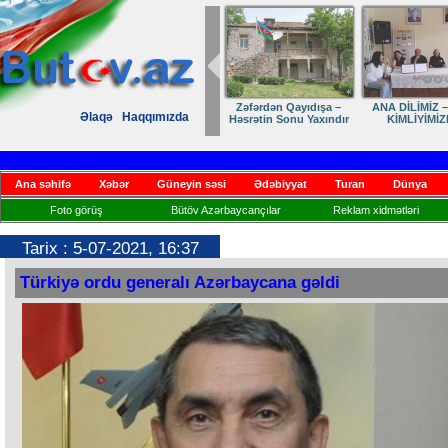
ANA DİLİMİZ – MİLLİ
Ruhumuzun manifesti
Dostumuza sürpriz
Əlaqə
Haqqımızda
KİMLİYİMİZDİR
yubiley təbriki
Ana səhifə
Xəbər
Güneyin səsi
Ədəbiyyat
Turan
Dünya
Foto görüş
Bütöv Azərbaycançılar
Reklam xidmətləri
Tarix : 5-07-2021, 16:37
Türkiyə ordu generalı Azərbaycana gəldi