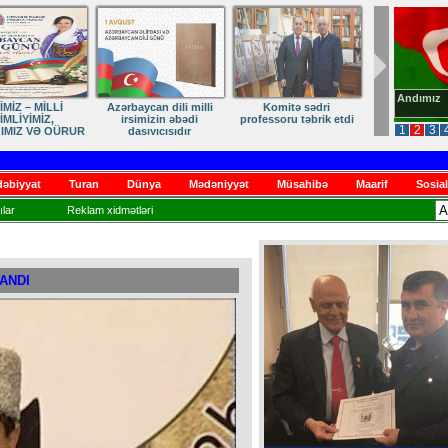
Andımız
dən Qayıdışa –
ANA DİLİMİZ – MİLLİ
Ruhumuzun manifesti
in Sonu Yaxındır
KİMLİYİMİZDİR
1
2
3
əbiyyat
Turan
Dünya
Mədəniyyət
Müsahibə
Maarif
Sosial
lar
Reklam xidmətləri
LANDI