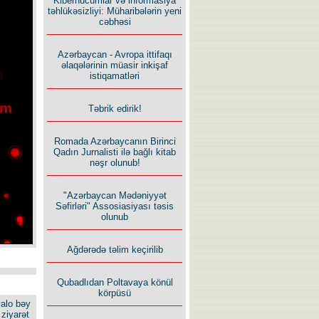
Kiberhücumlar və informasiya
təhlükəsizliyi: Müharibələrin yeni
cəbhəsi
Azərbaycan - Avropa ittifaqı
əlaqələrinin müasir inkişaf
istiqamatləri
Təbrik edirik!
Romada Azərbaycanın Birinci
Qadın Jurnalisti ilə bağlı kitab
nəşr olunub!
"Azərbaycan Mədəniyyət
Səfirləri" Assosiasiyası təsis
olunub
Ağdərədə təlim keçirilib
Qubadlıdan Poltavaya könül
körpüsü
alo bəy
ziyarət