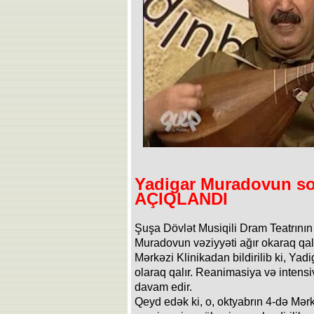
Yadigar Muradovun s
AÇIQLANDI
Şuşa Dövlət Musiqili Dram Teatrının 
Muradovun vəziyyəti ağır okaraq qalı
Mərkəzi Klinikadan bildirilib ki, Yad
olaraq qalır. Reanimasiya və intens
davam edir.
Qeyd edək ki, o, oktyabrın 4-də Mər