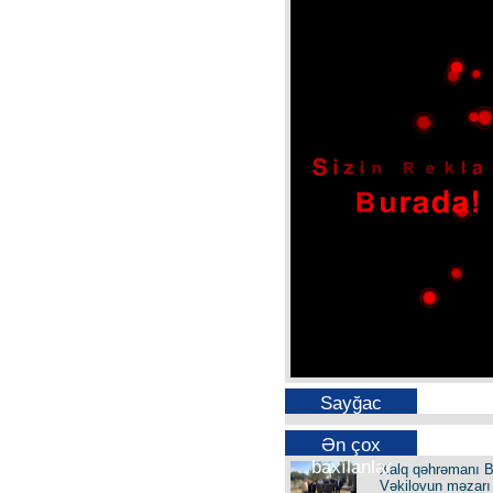
Sayğac
Ən çox
baxılanlar
Xalq qəhrəmanı B
Vəkilovun məzarı 