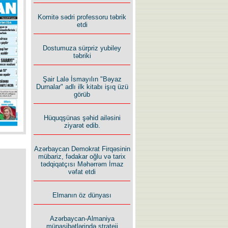
Komitə sədri professoru təbrik
İlham İsmayıl yazır:
etdi
Dostumuza sürpriz yubiley
təbriki
Şair Lalə İsmayılın "Bəyaz
Durnalar" adlı ilk kitabı işıq üzü
Rusiyanın süqutunu qaçılmaz
görüb
edən beş şərt
Hüquqşünas şəhid ailəsini
ziyarət edib.
Azərbaycan Demokrat Firqəsinin
mübariz, fədakar oğlu və tarix
tədqiqatçısı Məhərrəm İmaz
vəfat etdi
Elmanın öz dünyası
Azərbaycan-Almaniya
münasibətlərində strateji