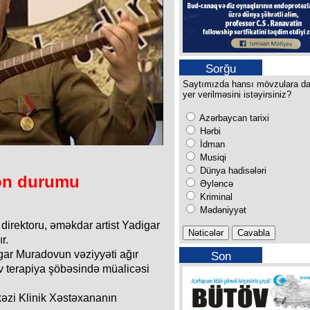
Sorğu
Saytımızda hansı mövzulara d
yer verilməsini istəyirsiniz?
Azərbaycan tarixi
Hərbi
İdman
Musiqi
Dünya hadisələri
on durumu
Əyləncə
Kriminal
Mədəniyyət
direktoru, əməkdar artist Yadigar
r.
igar Muradovun vəziyyəti ağır
Son
iv terapiya şöbəsində müalicəsi
buraxılışımız
kəzi Klinik Xəstəxananın