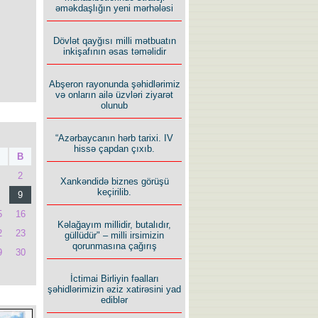
əməkdaşlığın yeni mərhələsi
Dövlət qayğısı milli mətbuatın
inkişafının əsas təməlidir
Abşeron rayonunda şəhidlərimiz
və onların ailə üzvləri ziyarət
olunub
“Azərbaycanın hərb tarixi. IV
hissə çapdan çıxıb.
B
2
Xankəndidə biznes görüşü
keçirilib.
9
5
16
Kəlağayım millidir, butalıdır,
2
23
güllüdür" – milli irsimizin
qorunmasına çağırış
9
30
İctimai Birliyin fəalları
şəhidlərimizin əziz xatirəsini yad
ediblər