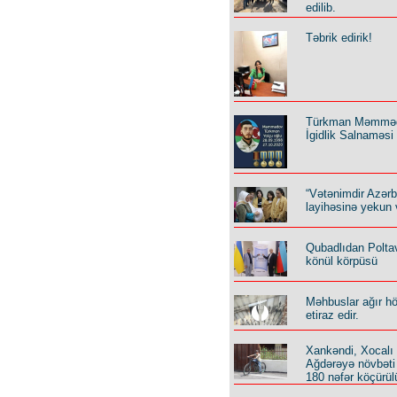
edilib.
Təbrik edirik!
Türkman Məmmə
İgidlik Salnaməsi
“Vətənimdir Azər
layihəsinə yekun 
Qubadlıdan Polta
könül körpüsü
Məhbuslar ağır h
etiraz edir.
Xankəndi, Xocalı
Ağdərəyə növbəti
180 nəfər köçürül