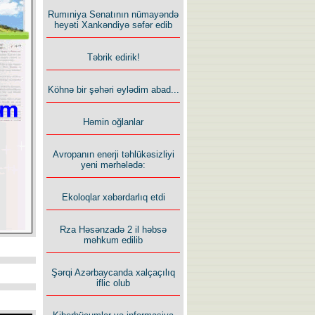
Rumıniya Senatının nümayəndə
heyəti Xankəndiyə səfər edib
Təbrik edirik!
Köhnə bir şəhəri eylədim abad...
Həmin oğlanlar
Avropanın enerji təhlükəsizliyi
yeni mərhələdə:
Ekoloqlar xəbərdarlıq etdi
Rza Həsənzadə 2 il həbsə
məhkum edilib
Şərqi Azərbaycanda xalçaçılıq
iflic olub