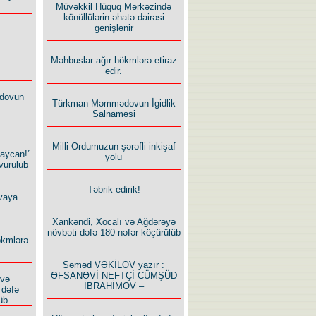
Müvəkkil Hüquq Mərkəzində
könüllülərin əhatə dairəsi
genişlənir
Məhbuslar ağır hökmlərə etiraz
edir.
dovun
Türkman Məmmədovun İgidlik
Salnaməsi
Milli Ordumuzun şərəfli inkişaf
baycan!”
yolu
vurulub
Təbrik edirik!
vaya
Xankəndi, Xocalı və Ağdərəyə
növbəti dəfə 180 nəfər köçürülüb
ökmlərə
Səməd VƏKİLOV yazır :
ƏFSANƏVİ NEFTÇİ CÜMŞÜD
 və
İBRAHİMOV –
 dəfə
üb