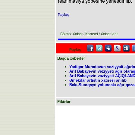
reanimasiya şöbəsinə yerləşdirilib.
Paylaş
Bölmə: Xəbər / Karusel / Xəbər lenti
Paylaş
Başqa xəbərlər
Yadigar Muradovun vəziyyəti ağırla
Arif Babayevin vəziyyəti ağır olaraq
Arif Babayevin vəziyyəti AÇIQLAND
Əməkdar artistin xatirəsi anılıb
Bakı-Sumqayıt yolundakı ağır qəza
Fikirlər