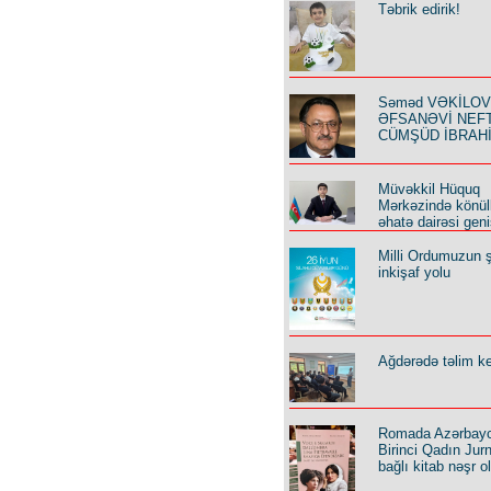
Təbrik edirik!
Səməd VƏKİLOV y
ƏFSANƏVİ NEF
CÜMŞÜD İBRAH
Müvəkkil Hüquq
Mərkəzində könüll
əhatə dairəsi geni
Milli Ordumuzun ş
inkişaf yolu
Ağdərədə təlim keç
Romada Azərbay
Birinci Qadın Jurna
bağlı kitab nəşr o