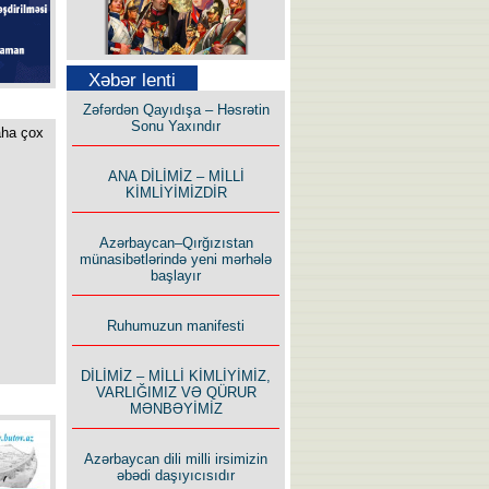
Xəbər lenti
Səfər Alışarlı yazır
Zəfərdən Qayıdışa – Həsrətin
Sonu Yaxındır
aha çox
ANA DİLİMİZ – MİLLİ
KİMLİYİMİZDİR
Uzun yolun Yolçusu
Azərbaycan–Qırğızıstan
münasibətlərində yeni mərhələ
başlayır
Ruhumuzun manifesti
DİLİMİZ – MİLLİ KİMLİYİMİZ,
Bu yolda mən varam!
VARLIĞIMIZ VƏ QÜRUR
MƏNBƏYİMİZ
Azərbaycan dili milli irsimizin
əbədi daşıyıcısıdır