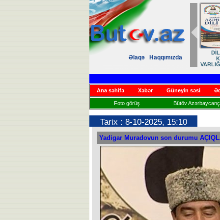
Zəfər
Əlaqə
Haqqımızda
Həsrət
Ana səhifə
Xəbər
Güneyin səsi
Əd
Foto görüş
Bütöv Azərbaycançı
Tarix : 8-10-2025, 15:10
Yadigar Muradovun son durumu AÇIQ