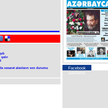
şdı
 qalır
I
Facebook
da xəsarət alanların son durumu
səhifəmiz