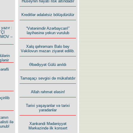
Hüseynin həyatı risk altındadır
Kreditlər ədalətsiz bölüşdürülür
azır :
“Vətənimdir Azərbaycan!”
TÇİ
layihəsinə yekun vurulub
İMOV –
Xalq qəhrəmanı Balo bəy
Vəkilovun məzarı ziyarət edilib.
ülərin
şlənir
Əbədiyyət Gülü anıldı
ərəfli
Tamaşaçı sevgisi də mükafatdır
Allah rəhmət eləsin!
irilib
Tarixi yaşayanlar və tarixi
yaradanlar
canın
listi ilə
Xankəndi Mədəniyyət
lunub!
Mərkəzində ilk konsert