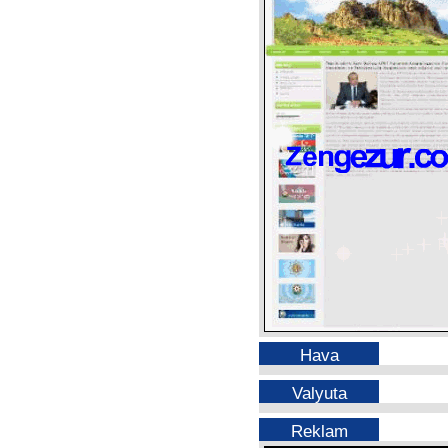
Hava
Valyuta
Reklam