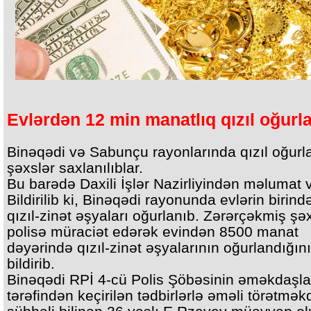
Evlərdən 12 min manatlıq qızıl oğurl
Binəqədi və Sabunçu rayonlarında qızıl oğurl
şəxslər saxlanılıblar.
Bu barədə Daxili İşlər Nazirliyindən məlumat ve
Bildirilib ki, Binəqədi rayonunda evlərin birind
qızıl-zinət əşyaları oğurlanıb. Zərərçəkmiş şə
polisə müraciət edərək evindən 8500 manat
dəyərində qızıl-zinət əşyalarının oğurlandığını
bildirib.
Binəqədi RPİ 4-cü Polis Şöbəsinin əməkdaşla
tərəfindən keçirilən tədbirlərlə əməli törətmək