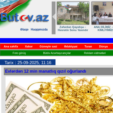
Zəfərdən Qayıdışa –
ANA DİLİMİZ –
Əlaqə
Haqqımızda
Həsrətin Sonu Yaxındır
KİMLİYİMİZ
Ana səhifə
Xəbər
Güneyin səsi
Ədəbiyyat
Turan
Dünya
Foto görüş
Bütöv Azərbaycançılar
Reklam xidmətləri
Tarix : 25-09-2025, 11:16
Evlərdən 12 min manatlıq qızıl oğurlandı