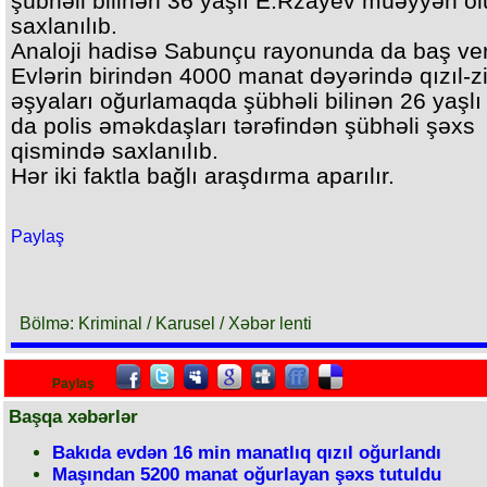
şübhəli bilinən 36 yaşlı E.Rzayev müəyyən o
saxlanılıb.
Analoji hadisə Sabunçu rayonunda da baş ver
Evlərin birindən 4000 manat dəyərində qızıl-z
əşyaları oğurlamaqda şübhəli bilinən 26 yaşlı
da polis əməkdaşları tərəfindən şübhəli şəxs
qismində saxlanılıb.
Hər iki faktla bağlı araşdırma aparılır.
Paylaş
Bölmə: Kriminal / Karusel / Xəbər lenti
Paylaş
Başqa xəbərlər
Bakıda evdən 16 min manatlıq qızıl oğurlandı
Maşından 5200 manat oğurlayan şəxs tutuldu